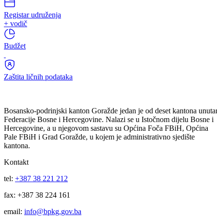
Registar budžetskih korisnika
Registar udruženja
+ vodič
Budžet
Zaštita ličnih podataka