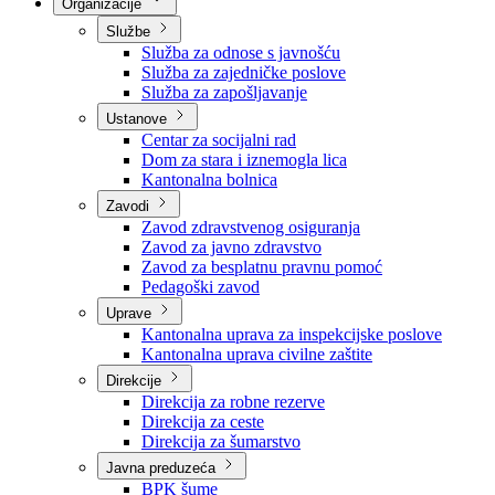
Nadležnosti
Sjednice Vlade
Organizacije
Službe
Služba za odnose s javnošću
Služba za zajedničke poslove
Služba za zapošljavanje
Ustanove
Centar za socijalni rad
Dom za stara i iznemogla lica
Kantonalna bolnica
Zavodi
Zavod zdravstvenog osiguranja
Zavod za javno zdravstvo
Zavod za besplatnu pravnu pomoć
Pedagoški zavod
Uprave
Kantonalna uprava za inspekcijske poslove
Kantonalna uprava civilne zaštite
Direkcije
Direkcija za robne rezerve
Direkcija za ceste