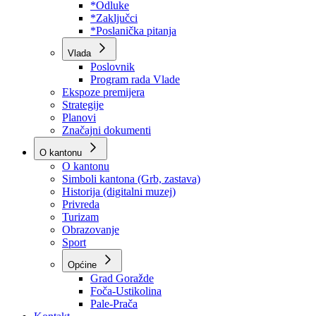
Program rada Skupštine
Budžet 2026
Zakoni
*Odluke
*Zaključci
*Poslanička pitanja
Vlada
Poslovnik
Program rada Vlade
Ekspoze premijera
Strategije
Planovi
Značajni dokumenti
O kantonu
O kantonu
Simboli kantona (Grb, zastava)
Historija (digitalni muzej)
Privreda
Turizam
Obrazovanje
Sport
Općine