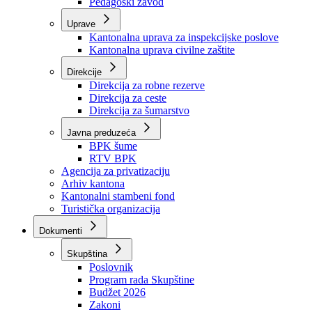
Zavod zdravstvenog osiguranja
Zavod za javno zdravstvo
Zavod za besplatnu pravnu pomoć
Pedagoški zavod
Uprave
Kantonalna uprava za inspekcijske poslove
Kantonalna uprava civilne zaštite
Direkcije
Direkcija za robne rezerve
Direkcija za ceste
Direkcija za šumarstvo
Javna preduzeća
BPK šume
RTV BPK
Agencija za privatizaciju
Arhiv kantona
Kantonalni stambeni fond
Turistička organizacija
Dokumenti
Skupština
Poslovnik