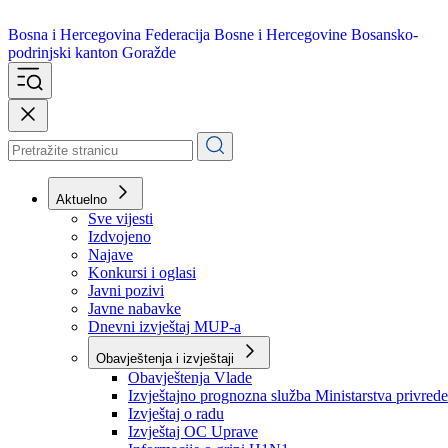
Bosna i Hercegovina
Federacija Bosne i Hercegovine
Bosansko-
podrinjski kanton Goražde
Aktuelno
Sve vijesti
Izdvojeno
Najave
Konkursi i oglasi
Javni pozivi
Javne nabavke
Dnevni izvještaj MUP-a
Obavještenja i izvještaji
Obavještenja Vlade