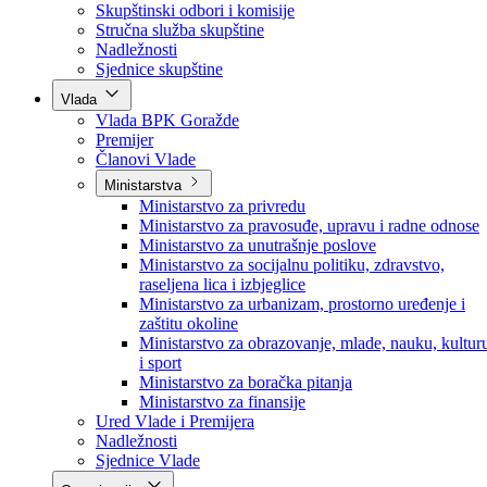
Poslanici po strankama
Poslanici po klubovima naroda
Kolegij skupštine
Skupštinski odbori i komisije
Stručna služba skupštine
Nadležnosti
Sjednice skupštine
Vlada
Vlada BPK Goražde
Premijer
Članovi Vlade
Ministarstva
Ministarstvo za privredu
Ministarstvo za pravosuđe, upravu i radne odnose
Ministarstvo za unutrašnje poslove
Ministarstvo za socijalnu politiku, zdravstvo,
raseljena lica i izbjeglice
Ministarstvo za urbanizam, prostorno uređenje i
zaštitu okoline
Ministarstvo za obrazovanje, mlade, nauku, kultur
i sport
Ministarstvo za boračka pitanja
Ministarstvo za finansije
Ured Vlade i Premijera