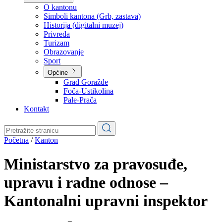
Planovi
Značajni dokumenti
O kantonu
O kantonu
Simboli kantona (Grb, zastava)
Historija (digitalni muzej)
Privreda
Turizam
Obrazovanje
Sport
Općine
Grad Goražde
Foča-Ustikolina
Pale-Prača
Kontakt
Početna
/
Kanton
Ministarstvo za pravosuđe,
upravu i radne odnose –