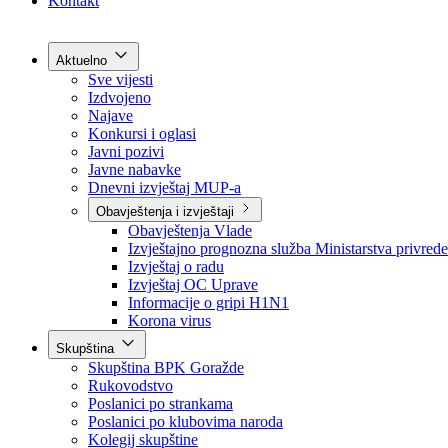
Grad Goražde
Foča-Ustikolina
Pale-Prača
Kontakt
Aktuelno
Sve vijesti
Izdvojeno
Najave
Konkursi i oglasi
Javni pozivi
Javne nabavke
Dnevni izvještaj MUP-a
Obavještenja i izvještaji
Obavještenja Vlade
Izvještajno prognozna služba Ministarstva privrede
Izvještaj o radu
Izvještaj OC Uprave
Informacije o gripi H1N1
Korona virus
Skupština
Skupština BPK Goražde
Rukovodstvo