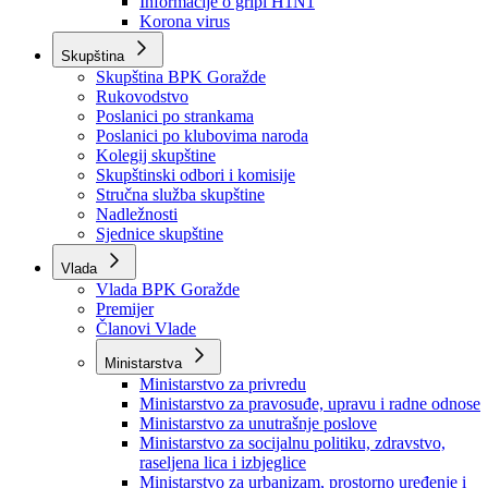
Izvještajno prognozna služba Ministarstva privrede
Izvještaj o radu
Izvještaj OC Uprave
Informacije o gripi H1N1
Korona virus
Skupština
Skupština BPK Goražde
Rukovodstvo
Poslanici po strankama
Poslanici po klubovima naroda
Kolegij skupštine
Skupštinski odbori i komisije
Stručna služba skupštine
Nadležnosti
Sjednice skupštine
Vlada
Vlada BPK Goražde
Premijer
Članovi Vlade
Ministarstva
Ministarstvo za privredu
Ministarstvo za pravosuđe, upravu i radne odnose
Ministarstvo za unutrašnje poslove