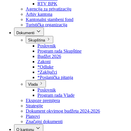
Direkcija za šumarstvo
Javna preduzeća
BPK šume
RTV BPK
Agencija za privatizaciju
Arhiv kantona
Kantonalni stambeni fond
Turistička organizacija
Dokumenti
Skupština
Poslovnik
Program rada Skupštine
Budžet 2026
Zakoni
*Odluke
*Zaključci
*Poslanička pitanja
Vlada
Poslovnik
Program rada Vlade
Ekspoze premijera
Strategije
Dokument okvirnog budžeta 2024-2026