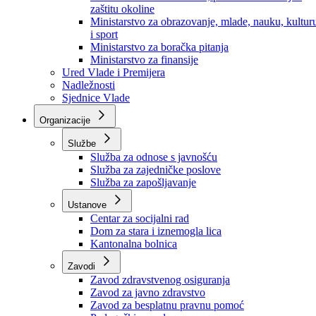
Ministarstvo za socijalnu politiku, zdravstvo,
raseljena lica i izbjeglice
Ministarstvo za urbanizam, prostorno uređenje i
zaštitu okoline
Ministarstvo za obrazovanje, mlade, nauku, kultur
i sport
Ministarstvo za boračka pitanja
Ministarstvo za finansije
Ured Vlade i Premijera
Nadležnosti
Sjednice Vlade
Organizacije
Službe
Služba za odnose s javnošću
Služba za zajedničke poslove
Služba za zapošljavanje
Ustanove
Centar za socijalni rad
Dom za stara i iznemogla lica
Kantonalna bolnica
Zavodi