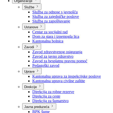
Nadležnosti
Sjednice Vlade
Organizacije
Službe
Služba za odnose s javnošću
Služba za zajedničke poslove
Služba za zapošljavanje
Ustanove
Centar za socijalni rad
Dom za stara i iznemogla lica
Kantonalna bolnica
Zavodi
Zavod zdravstvenog osiguranja
Zavod za javno zdravstvo
Zavod za besplatnu pravnu pomoć
Pedagoški zavod
Uprave
Kantonalna uprava za inspekcijske poslove
Kantonalna uprava civilne zaštite
Direkcije
Direkcija za robne rezerve
Direkcija za ceste