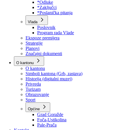
Program rada Skupštine
Budžet 2026
Zakoni
*Odluke
*Zaključci
*Poslanička pitanja
Vlada
Poslovnik
Program rada Vlade
Ekspoze premijera
Strategije
Planovi
Značajni dokumenti
O kantonu
O kantonu
Simboli kantona (Grb, zastava)
Historija (digitalni muzej)
Privreda
Turizam
Obrazovanje
Sport
Općine