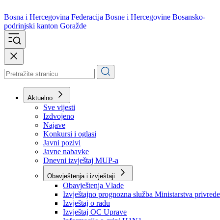
Bosna i Hercegovina
Federacija Bosne i Hercegovine
Bosansko-
podrinjski kanton Goražde
Aktuelno
Sve vijesti
Izdvojeno
Najave
Konkursi i oglasi
Javni pozivi
Javne nabavke
Dnevni izvještaj MUP-a
Obavještenja i izvještaji
Obavještenja Vlade