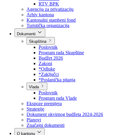
Direkcija za šumarstvo
Javna preduzeća
BPK šume
RTV BPK
Agencija za privatizaciju
Arhiv kantona
Kantonalni stambeni fond
Turistička organizacija
Dokumenti
Skupština
Poslovnik
Program rada Skupštine
Budžet 2026
Zakoni
*Odluke
*Zaključci
*Poslanička pitanja
Vlada
Poslovnik
Program rada Vlade
Ekspoze premijera
Strategije
Dokument okvirnog budžeta 2024-2026