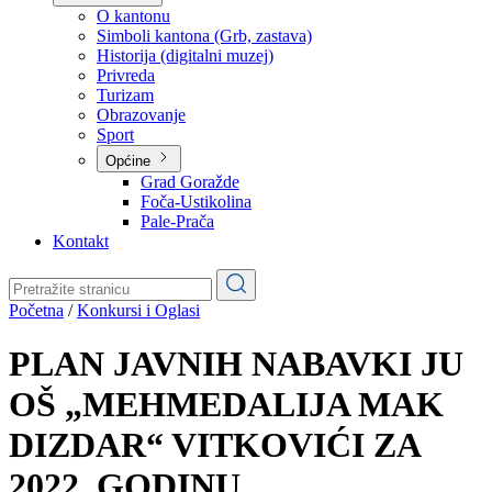
Planovi
Značajni dokumenti
O kantonu
O kantonu
Simboli kantona (Grb, zastava)
Historija (digitalni muzej)
Privreda
Turizam
Obrazovanje
Sport
Općine
Grad Goražde
Foča-Ustikolina
Pale-Prača
Kontakt
Početna
/
Konkursi i Oglasi
PLAN JAVNIH NABAVKI JU
OŠ „MEHMEDALIJA MAK