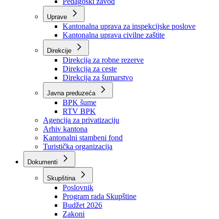
Zavod zdravstvenog osiguranja
Zavod za javno zdravstvo
Zavod za besplatnu pravnu pomoć
Pedagoški zavod
Uprave
Kantonalna uprava za inspekcijske poslove
Kantonalna uprava civilne zaštite
Direkcije
Direkcija za robne rezerve
Direkcija za ceste
Direkcija za šumarstvo
Javna preduzeća
BPK šume
RTV BPK
Agencija za privatizaciju
Arhiv kantona
Kantonalni stambeni fond
Turistička organizacija
Dokumenti
Skupština
Poslovnik