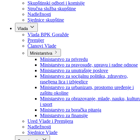
Poslanici po strankama
Poslanici po klubovima naroda
Kolegij skupštine
Skupštinski odbori i komisije
Stručna služba skupštine
Nadležnosti
Sjednice skupštine
Vlada
Vlada BPK Goražde
Premijer
Članovi Vlade
Ministarstva
Ministarstvo za privredu
Ministarstvo za pravosuđe, upravu i radne odnose
Ministarstvo za unutrašnje poslove
Ministarstvo za socijalnu politiku, zdravstvo,
raseljena lica i izbjeglice
Ministarstvo za urbanizam, prostorno uređenje i
zaštitu okoline
Ministarstvo za obrazovanje, mlade, nauku, kultur
i sport
Ministarstvo za boračka pitanja
Ministarstvo za finansije
Ured Vlade i Premijera