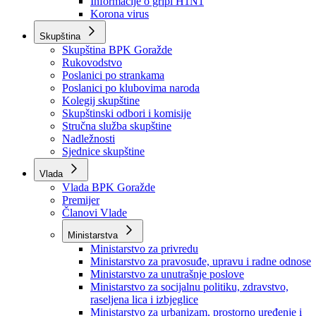
Izvještajno prognozna služba Ministarstva privrede
Izvještaj o radu
Izvještaj OC Uprave
Informacije o gripi H1N1
Korona virus
Skupština
Skupština BPK Goražde
Rukovodstvo
Poslanici po strankama
Poslanici po klubovima naroda
Kolegij skupštine
Skupštinski odbori i komisije
Stručna služba skupštine
Nadležnosti
Sjednice skupštine
Vlada
Vlada BPK Goražde
Premijer
Članovi Vlade
Ministarstva
Ministarstvo za privredu
Ministarstvo za pravosuđe, upravu i radne odnose
Ministarstvo za unutrašnje poslove