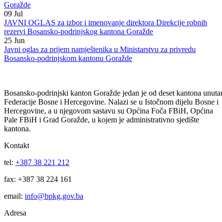
10
Jul
Interni oglas za popunu upražnjenog radnog mjesta namještenika u
Ministarstvo za obrazovanje, mlade, nauku, kulturu i sport BPK
Goražde
09
Jul
JAVNI OGLAS za izbor i imenovanje direktora Direkcije robnih
rezervi Bosansko-podrinjskog kantona Goražde
25
Jun
Javni oglas za prijem namještenika u Ministarstvu za privredu
Bosansko-podrinjskom kantonu Goražde