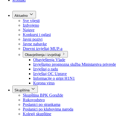
Grad Goražde
Foča-Ustikolina
Pale-Prača
Kontakt
Aktuelno
Sve vijesti
Izdvojeno
Najave
Konkursi i oglasi
Javni pozivi
Javne nabavke
Dnevni izvještaj MUP-a
Obavještenja i izvještaji
Obavještenja Vlade
Izvještajno prognozna služba Ministarstva privrede
Izvještaj o radu
Izvještaj OC Uprave
Informacije o gripi H1N1
Korona virus
Skupština
Skupština BPK Goražde
Rukovodstvo