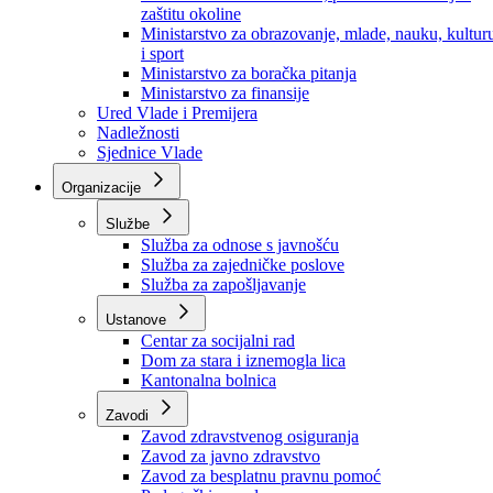
Ministarstvo za socijalnu politiku, zdravstvo,
raseljena lica i izbjeglice
Ministarstvo za urbanizam, prostorno uređenje i
zaštitu okoline
Ministarstvo za obrazovanje, mlade, nauku, kultur
i sport
Ministarstvo za boračka pitanja
Ministarstvo za finansije
Ured Vlade i Premijera
Nadležnosti
Sjednice Vlade
Organizacije
Službe
Služba za odnose s javnošću
Služba za zajedničke poslove
Služba za zapošljavanje
Ustanove
Centar za socijalni rad
Dom za stara i iznemogla lica
Kantonalna bolnica
Zavodi