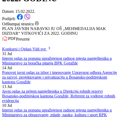
DIZDAR“ VITKOVIĆI ZA
2022. GODINU
Datum: 15.02.2022.
Podijeli:
Odštampaj stranicu
PLAN JAVNIH NABAVKI JU OŠ „MEHMEDALIJA MAK
DIZDAR“ VITKOVIĆI ZA 2022. GODINU
|
PDF
Preuzmi
Konkursi i Oglasi
Vidi sve
31
Jul
Interni oglas za popunu upražnjenog radnog mjesta namještenika u
Ministarstvo za boračka pitanja BPK Goražde
14
Jul
Ponovni javni oglas za izbor i imenovanje Upravnog odbora Agencije
za razvoj, projektovanje i privatizaciju u Bosansko-podrinjskom
kantonu Goražde
13
Jul
Javni oglas za prijem namještenika u Direkciju robnih rezervi
Bosansko-podrinjskog kantona Goražde, Referent za vođenje robnih
evidencija