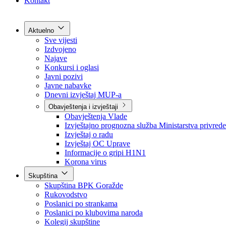
Grad Goražde
Foča-Ustikolina
Pale-Prača
Kontakt
Aktuelno
Sve vijesti
Izdvojeno
Najave
Konkursi i oglasi
Javni pozivi
Javne nabavke
Dnevni izvještaj MUP-a
Obavještenja i izvještaji
Obavještenja Vlade
Izvještajno prognozna služba Ministarstva privrede
Izvještaj o radu
Izvještaj OC Uprave
Informacije o gripi H1N1
Korona virus
Skupština
Skupština BPK Goražde
Rukovodstvo