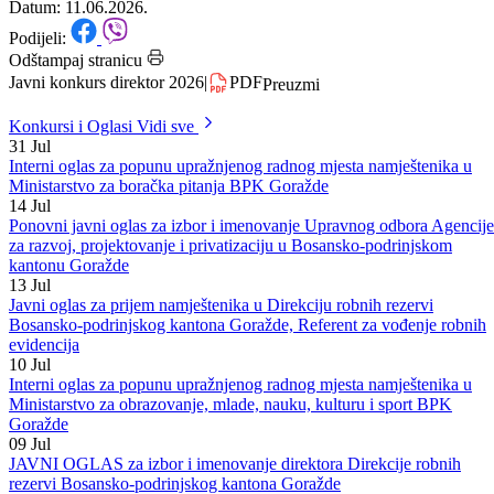
za socijalni rad BPK-Goražde
Datum: 11.06.2026.
Podijeli:
Odštampaj stranicu
Javni konkurs direktor 2026
|
PDF
Preuzmi
Konkursi i Oglasi
Vidi sve
31
Jul
Interni oglas za popunu upražnjenog radnog mjesta namještenika u
Ministarstvo za boračka pitanja BPK Goražde
14
Jul
Ponovni javni oglas za izbor i imenovanje Upravnog odbora Agencije
za razvoj, projektovanje i privatizaciju u Bosansko-podrinjskom
kantonu Goražde
13
Jul
Javni oglas za prijem namještenika u Direkciju robnih rezervi
Bosansko-podrinjskog kantona Goražde, Referent za vođenje robnih
evidencija
10
Jul
Interni oglas za popunu upražnjenog radnog mjesta namještenika u
Ministarstvo za obrazovanje, mlade, nauku, kulturu i sport BPK
Goražde