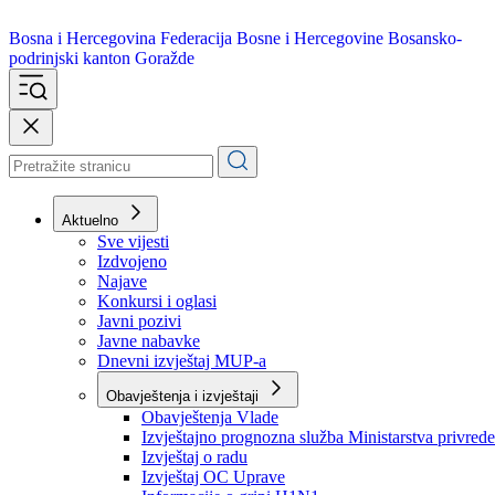
Bosna i Hercegovina
Federacija Bosne i Hercegovine
Bosansko-
podrinjski kanton Goražde
Aktuelno
Sve vijesti
Izdvojeno
Najave
Konkursi i oglasi
Javni pozivi
Javne nabavke
Dnevni izvještaj MUP-a
Obavještenja i izvještaji
Obavještenja Vlade