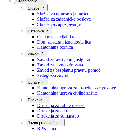
Nadležnosti
Sjednice Vlade
Organizacije
Službe
Služba za odnose s javnošću
Služba za zajedničke poslove
Služba za zapošljavanje
Ustanove
Centar za socijalni rad
Dom za stara i iznemogla lica
Kantonalna bolnica
Zavodi
Zavod zdravstvenog osiguranja
Zavod za javno zdravstvo
Zavod za besplatnu pravnu pomoć
Pedagoški zavod
Uprave
Kantonalna uprava za inspekcijske poslove
Kantonalna uprava civilne zaštite
Direkcije
Direkcija za robne rezerve
Direkcija za ceste