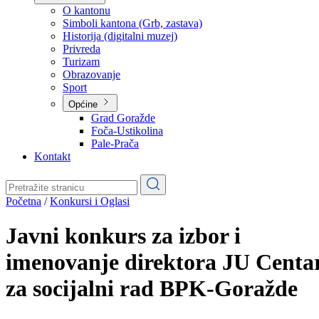
Planovi
Značajni dokumenti
O kantonu
O kantonu
Simboli kantona (Grb, zastava)
Historija (digitalni muzej)
Privreda
Turizam
Obrazovanje
Sport
Općine
Grad Goražde
Foča-Ustikolina
Pale-Prača
Kontakt
Početna
/
Konkursi i Oglasi
Javni konkurs za izbor i
imenovanje direktora JU Centa