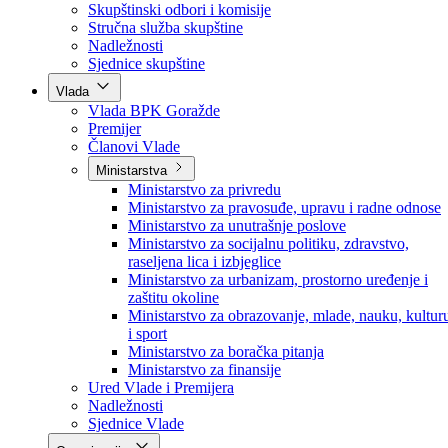
Poslanici po strankama
Poslanici po klubovima naroda
Kolegij skupštine
Skupštinski odbori i komisije
Stručna služba skupštine
Nadležnosti
Sjednice skupštine
Vlada
Vlada BPK Goražde
Premijer
Članovi Vlade
Ministarstva
Ministarstvo za privredu
Ministarstvo za pravosuđe, upravu i radne odnose
Ministarstvo za unutrašnje poslove
Ministarstvo za socijalnu politiku, zdravstvo,
raseljena lica i izbjeglice
Ministarstvo za urbanizam, prostorno uređenje i
zaštitu okoline
Ministarstvo za obrazovanje, mlade, nauku, kultur
i sport
Ministarstvo za boračka pitanja
Ministarstvo za finansije
Ured Vlade i Premijera