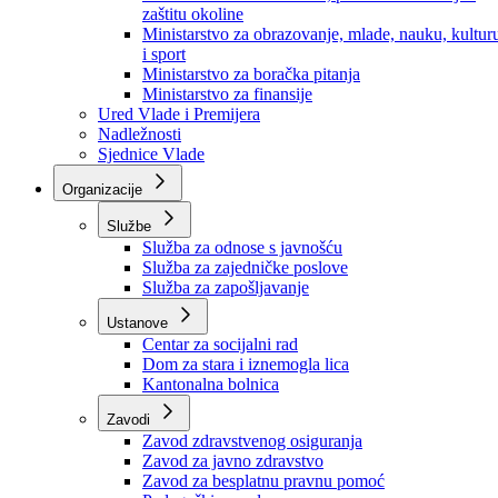
Ministarstvo za socijalnu politiku, zdravstvo,
raseljena lica i izbjeglice
Ministarstvo za urbanizam, prostorno uređenje i
zaštitu okoline
Ministarstvo za obrazovanje, mlade, nauku, kultur
i sport
Ministarstvo za boračka pitanja
Ministarstvo za finansije
Ured Vlade i Premijera
Nadležnosti
Sjednice Vlade
Organizacije
Službe
Služba za odnose s javnošću
Služba za zajedničke poslove
Služba za zapošljavanje
Ustanove
Centar za socijalni rad
Dom za stara i iznemogla lica
Kantonalna bolnica
Zavodi