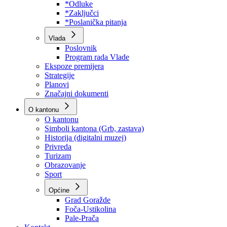
Program rada Skupštine
Budžet 2026
Zakoni
*Odluke
*Zaključci
*Poslanička pitanja
Vlada
Poslovnik
Program rada Vlade
Ekspoze premijera
Strategije
Planovi
Značajni dokumenti
O kantonu
O kantonu
Simboli kantona (Grb, zastava)
Historija (digitalni muzej)
Privreda
Turizam
Obrazovanje
Sport
Općine