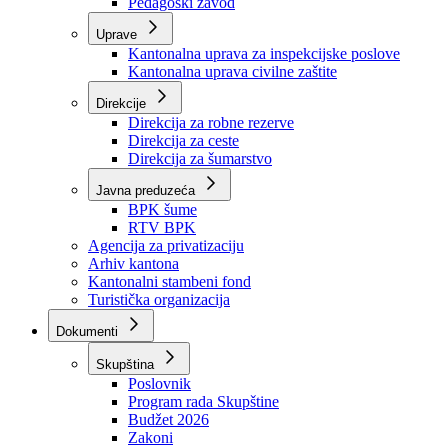
Zavod zdravstvenog osiguranja
Zavod za javno zdravstvo
Zavod za besplatnu pravnu pomoć
Pedagoški zavod
Uprave
Kantonalna uprava za inspekcijske poslove
Kantonalna uprava civilne zaštite
Direkcije
Direkcija za robne rezerve
Direkcija za ceste
Direkcija za šumarstvo
Javna preduzeća
BPK šume
RTV BPK
Agencija za privatizaciju
Arhiv kantona
Kantonalni stambeni fond
Turistička organizacija
Dokumenti
Skupština
Poslovnik