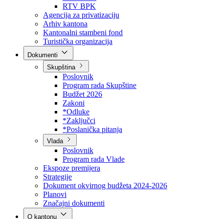
Direkcija za šumarstvo
Javna preduzeća
BPK šume
RTV BPK
Agencija za privatizaciju
Arhiv kantona
Kantonalni stambeni fond
Turistička organizacija
Dokumenti
Skupština
Poslovnik
Program rada Skupštine
Budžet 2026
Zakoni
*Odluke
*Zaključci
*Poslanička pitanja
Vlada
Poslovnik
Program rada Vlade
Ekspoze premijera
Strategije
Dokument okvirnog budžeta 2024-2026