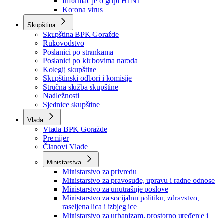
Izvještajno prognozna služba Ministarstva privrede
Izvještaj o radu
Izvještaj OC Uprave
Informacije o gripi H1N1
Korona virus
Skupština
Skupština BPK Goražde
Rukovodstvo
Poslanici po strankama
Poslanici po klubovima naroda
Kolegij skupštine
Skupštinski odbori i komisije
Stručna služba skupštine
Nadležnosti
Sjednice skupštine
Vlada
Vlada BPK Goražde
Premijer
Članovi Vlade
Ministarstva
Ministarstvo za privredu
Ministarstvo za pravosuđe, upravu i radne odnose
Ministarstvo za unutrašnje poslove