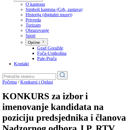
Planovi
Značajni dokumenti
O kantonu
O kantonu
Simboli kantona (Grb, zastava)
Historija (digitalni muzej)
Privreda
Turizam
Obrazovanje
Sport
Općine
Grad Goražde
Foča-Ustikolina
Pale-Prača
Kontakt
Početna
/
Konkursi i Oglasi
KONKURS za izbor i
imenovanje kandidata na