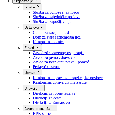
Nadležnosti
Sjednice Vlade
Organizacije
Službe
Služba za odnose s javnošću
Služba za zajedničke poslove
Služba za zapošljavanje
Ustanove
Centar za socijalni rad
Dom za stara i iznemogla lica
Kantonalna bolnica
Zavodi
Zavod zdravstvenog osiguranja
Zavod za javno zdravstvo
Zavod za besplatnu pravnu pomoć
Pedagoški zavod
Uprave
Kantonalna uprava za inspekcijske poslove
Kantonalna uprava civilne zaštite
Direkcije
Direkcija za robne rezerve
Direkcija za ceste