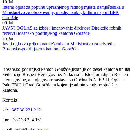
Javni oglas za prijem namještenika u Direkciju robnih rezervi
Bosansko-podrinjskog kantona Goražde, Referent za vođenje robnih
evidencija
10
Jul
Interni oglas za popunu upražnjenog radnog mjesta namještenika u
Ministarstvo za obrazovanje, mlade, nauku, kulturu i sport BPK
Goražde
09
Jul
JAVNI OGLAS za izbor i imenovanje direktora Direkcije robnih
rezervi Bosansko-podrinjskog kantona Goražde
25
Jun
Javni oglas za prijem namještenika u Ministarstvu za privredu
Bosansko-podrinjskom kantonu Goražde