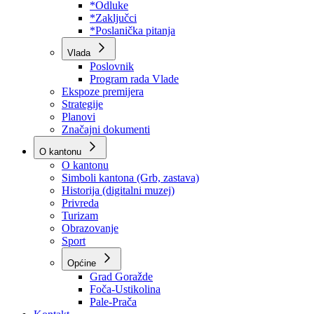
Program rada Skupštine
Budžet 2026
Zakoni
*Odluke
*Zaključci
*Poslanička pitanja
Vlada
Poslovnik
Program rada Vlade
Ekspoze premijera
Strategije
Planovi
Značajni dokumenti
O kantonu
O kantonu
Simboli kantona (Grb, zastava)
Historija (digitalni muzej)
Privreda
Turizam
Obrazovanje
Sport
Općine