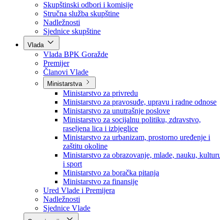
Poslanici po strankama
Poslanici po klubovima naroda
Kolegij skupštine
Skupštinski odbori i komisije
Stručna služba skupštine
Nadležnosti
Sjednice skupštine
Vlada
Vlada BPK Goražde
Premijer
Članovi Vlade
Ministarstva
Ministarstvo za privredu
Ministarstvo za pravosuđe, upravu i radne odnose
Ministarstvo za unutrašnje poslove
Ministarstvo za socijalnu politiku, zdravstvo,
raseljena lica i izbjeglice
Ministarstvo za urbanizam, prostorno uređenje i
zaštitu okoline
Ministarstvo za obrazovanje, mlade, nauku, kultur
i sport
Ministarstvo za boračka pitanja
Ministarstvo za finansije
Ured Vlade i Premijera