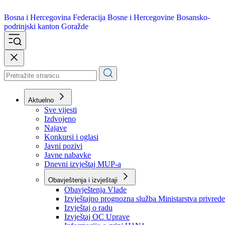
Bosna i Hercegovina
Federacija Bosne i Hercegovine
Bosansko-
podrinjski kanton Goražde
Aktuelno
Sve vijesti
Izdvojeno
Najave
Konkursi i oglasi
Javni pozivi
Javne nabavke
Dnevni izvještaj MUP-a
Obavještenja i izvještaji
Obavještenja Vlade