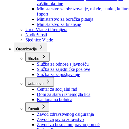
Ministarstvo za socijalnu politiku, zdravstvo,
raseljena lica i izbjeglice
Ministarstvo za urbanizam, prostorno uređenje i
zaštitu okoline
Ministarstvo za obrazovanje, mlade, nauku, kultur
i sport
Ministarstvo za boračka pitanja
Ministarstvo za finansije
Ured Vlade i Premijera
Nadležnosti
Sjednice Vlade
Organizacije
Službe
Služba za odnose s javnošću
Služba za zajedničke poslove
Služba za zapošljavanje
Ustanove
Centar za socijalni rad
Dom za stara i iznemogla lica
Kantonalna bolnica
Zavodi