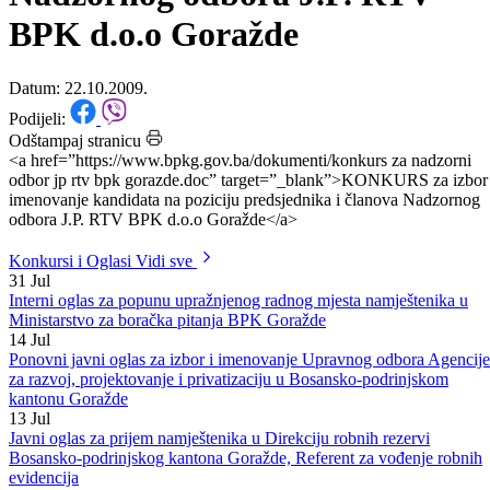
poziciju predsjednika i članova
Nadzornog odbora J.P. RTV
BPK d.o.o Goražde
Datum: 22.10.2009.
Podijeli:
Odštampaj stranicu
<a href=”https://www.bpkg.gov.ba/dokumenti/konkurs za nadzorni
odbor jp rtv bpk gorazde.doc” target=”_blank”>KONKURS za izbor 
imenovanje kandidata na poziciju predsjednika i članova Nadzornog
odbora J.P. RTV BPK d.o.o Goražde</a>
Konkursi i Oglasi
Vidi sve
31
Jul
Interni oglas za popunu upražnjenog radnog mjesta namještenika u
Ministarstvo za boračka pitanja BPK Goražde
14
Jul
Ponovni javni oglas za izbor i imenovanje Upravnog odbora Agencije
za razvoj, projektovanje i privatizaciju u Bosansko-podrinjskom
kantonu Goražde
13
Jul