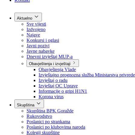
Grad Goražde
Foča-Ustikolina
Pale-Prača
Kontakt
Aktuelno
Sve vijesti
Izdvojeno
Najave
Konkursi i oglasi
Javni pozivi
Javne nabavke
Dnevni izvještaj MUP-a
Obavještenja i izvještaji
Obavještenja Vlade
Izvještajno prognozna služba Ministarstva privrede
Izvještaj o radu
Izvještaj OC Uprave
Informacije o gripi H1N1
Korona virus
Skupština
Skupština BPK Goražde
Rukovodstvo