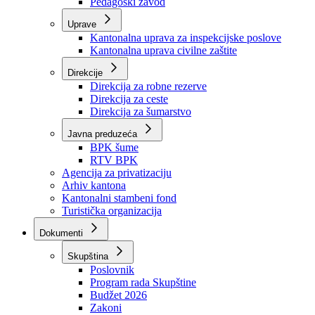
Zavod zdravstvenog osiguranja
Zavod za javno zdravstvo
Zavod za besplatnu pravnu pomoć
Pedagoški zavod
Uprave
Kantonalna uprava za inspekcijske poslove
Kantonalna uprava civilne zaštite
Direkcije
Direkcija za robne rezerve
Direkcija za ceste
Direkcija za šumarstvo
Javna preduzeća
BPK šume
RTV BPK
Agencija za privatizaciju
Arhiv kantona
Kantonalni stambeni fond
Turistička organizacija
Dokumenti
Skupština
Poslovnik