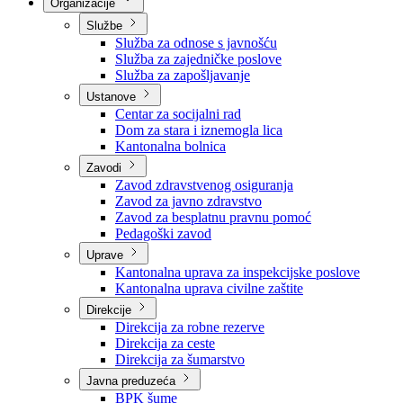
Nadležnosti
Sjednice Vlade
Organizacije
Službe
Služba za odnose s javnošću
Služba za zajedničke poslove
Služba za zapošljavanje
Ustanove
Centar za socijalni rad
Dom za stara i iznemogla lica
Kantonalna bolnica
Zavodi
Zavod zdravstvenog osiguranja
Zavod za javno zdravstvo
Zavod za besplatnu pravnu pomoć
Pedagoški zavod
Uprave
Kantonalna uprava za inspekcijske poslove
Kantonalna uprava civilne zaštite
Direkcije
Direkcija za robne rezerve
Direkcija za ceste