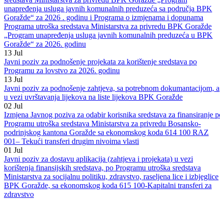
20
Jul
Javni poziv za odabir korisnika sredstava po Programu utroška
sredstava Ministarstva za privredu BPK Goražde „Program
unapređenja usluga javnih komunalnih preduzeća sa područja BPK
Goražde“ za 2026 . godinu i Programa o izmjenama i dopunama
Programa utroška sredstava Ministarstva za privredu BPK Goražde
„Program unapređenja usluga javnih komunalnih preduzeća u BPK
Goražde“ za 2026. godinu
13
Jul
Javni poziv za podnošenje projekata za korištenje sredstava po
Programu za lovstvo za 2026. godinu
13
Jul
Javni poziv za podnošenje zahtjeva, sa potrebnom dokumantacijom, a
u vezi uvrštavanja lijekova na liste lijekova BPK Goražde
02
Jul
Izmjena Javnog poziva za odabir korisnika sredstava za finansiranje p
Programu utroška sredstava Ministarstva za privredu Bosansko-
podrinjskog kantona Goražde sa ekonomskog koda 614 100 RAZ
001– Tekući transferi drugim nivoima vlasti
01
Jul
Javni poziv za dostavu aplikacija (zahtjeva i projekata) u vezi
korištenja finansijskih sredstava, po Programu utroška sredstava
Ministarstva za socijalnu politiku, zdravstvo, raseljena lice i izbjeglice
BPK Goražde, sa ekonomskog koda 615 100-Kapitalni transferi za