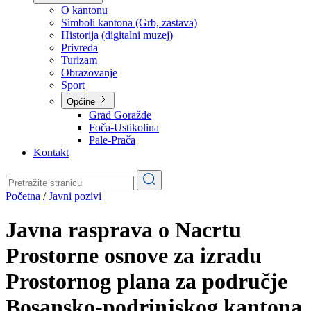
Planovi
Značajni dokumenti
O kantonu
O kantonu
Simboli kantona (Grb, zastava)
Historija (digitalni muzej)
Privreda
Turizam
Obrazovanje
Sport
Općine
Grad Goražde
Foča-Ustikolina
Pale-Prača
Kontakt
Početna
/
Javni pozivi
Javna rasprava o Nacrtu
Prostorne osnove za izradu