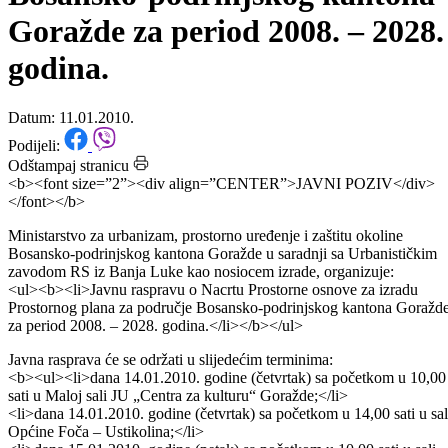
Prostornog plana za područje
Bosansko-podrinjskog kantona
Goražde za period 2008. – 2028.
godina.
Datum: 11.01.2010.
Podijeli:
Odštampaj stranicu
<b><font size=”2”><div align=”CENTER”>JAVNI POZIV</div>
</font></b>
Ministarstvo za urbanizam, prostorno uređenje i zaštitu okoline
Bosansko-podrinjskog kantona Goražde u saradnji sa Urbanističkim
zavodom RS iz Banja Luke kao nosiocem izrade, organizuje:
<ul><b><li>Javnu raspravu o Nacrtu Prostorne osnove za izradu
Prostornog plana za područje Bosansko-podrinjskog kantona Goražd
za period 2008. – 2028. godina.</li></b></ul>
Javna rasprava će se održati u slijedećim terminima:
<b><ul><li>dana 14.01.2010. godine (četvrtak) sa početkom u 10,00