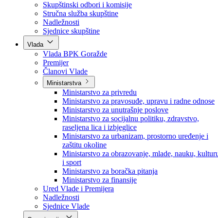
Poslanici po strankama
Poslanici po klubovima naroda
Kolegij skupštine
Skupštinski odbori i komisije
Stručna služba skupštine
Nadležnosti
Sjednice skupštine
Vlada
Vlada BPK Goražde
Premijer
Članovi Vlade
Ministarstva
Ministarstvo za privredu
Ministarstvo za pravosuđe, upravu i radne odnose
Ministarstvo za unutrašnje poslove
Ministarstvo za socijalnu politiku, zdravstvo,
raseljena lica i izbjeglice
Ministarstvo za urbanizam, prostorno uređenje i
zaštitu okoline
Ministarstvo za obrazovanje, mlade, nauku, kultur
i sport
Ministarstvo za boračka pitanja
Ministarstvo za finansije
Ured Vlade i Premijera