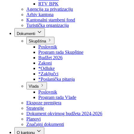
Direkcija za šumarstvo
Javna preduzeća
BPK šume
RTV BPK
Agencija za privatizaciju
Arhiv kantona
Kantonalni stambeni fond
Turistička organizacija
Dokumenti
Skupština
Poslovnik
Program rada Skupštine
Budžet 2026
Zakoni
*Odluke
*Zaključci
*Poslanička pitanja
Vlada
Poslovnik
Program rada Vlade
Ekspoze premijera
Strategije
Dokument okvirnog budžeta 2024-2026