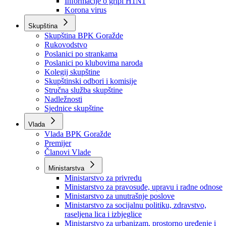
Izvještajno prognozna služba Ministarstva privrede
Izvještaj o radu
Izvještaj OC Uprave
Informacije o gripi H1N1
Korona virus
Skupština
Skupština BPK Goražde
Rukovodstvo
Poslanici po strankama
Poslanici po klubovima naroda
Kolegij skupštine
Skupštinski odbori i komisije
Stručna služba skupštine
Nadležnosti
Sjednice skupštine
Vlada
Vlada BPK Goražde
Premijer
Članovi Vlade
Ministarstva
Ministarstvo za privredu
Ministarstvo za pravosuđe, upravu i radne odnose
Ministarstvo za unutrašnje poslove