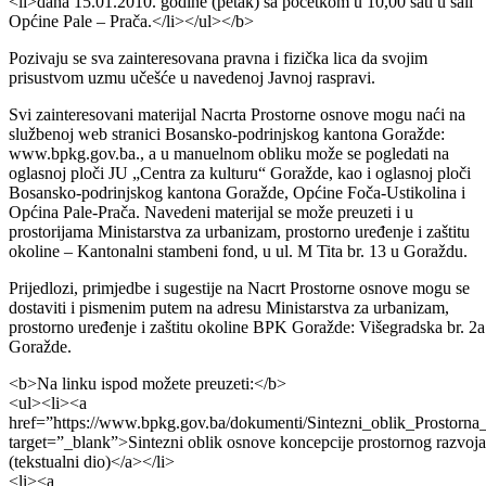
sati u Maloj sali JU „Centra za kulturu“ Goražde;</li>
<li>dana 14.01.2010. godine (četvrtak) sa početkom u 14,00 sati u sal
Općine Foča – Ustikolina;</li>
<li>dana 15.01.2010. godine (petak) sa početkom u 10,00 sati u sali
Općine Pale – Prača.</li></ul></b>
Pozivaju se sva zainteresovana pravna i fizička lica da svojim
prisustvom uzmu učešće u navedenoj Javnoj raspravi.
Svi zainteresovani materijal Nacrta Prostorne osnove mogu naći na
službenoj web stranici Bosansko-podrinjskog kantona Goražde:
www.bpkg.gov.ba., a u manuelnom obliku može se pogledati na
oglasnoj ploči JU „Centra za kulturu“ Goražde, kao i oglasnoj ploči
Bosansko-podrinjskog kantona Goražde, Općine Foča-Ustikolina i
Općina Pale-Prača. Navedeni materijal se može preuzeti i u
prostorijama Ministarstva za urbanizam, prostorno uređenje i zaštitu
okoline – Kantonalni stambeni fond, u ul. M Tita br. 13 u Goraždu.
Prijedlozi, primjedbe i sugestije na Nacrt Prostorne osnove mogu se
dostaviti i pismenim putem na adresu Ministarstva za urbanizam,
prostorno uređenje i zaštitu okoline BPK Goražde: Višegradska br. 2a
Goražde.
<b>Na linku ispod možete preuzeti:</b>
<ul><li><a
href=”https://www.bpkg.gov.ba/dokumenti/Sintezni_oblik_Prostor