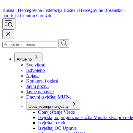
Bosna i Hercegovina
Federacija Bosne i Hercegovine
Bosansko-
podrinjski kanton Goražde
Aktuelno
Sve vijesti
Izdvojeno
Najave
Konkursi i oglasi
Javni pozivi
Javne nabavke
Dnevni izvještaj MUP-a
Obavještenja i izvještaji
Obavještenja Vlade