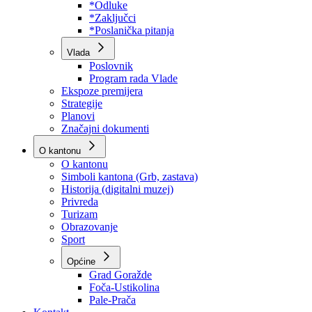
Program rada Skupštine
Budžet 2026
Zakoni
*Odluke
*Zaključci
*Poslanička pitanja
Vlada
Poslovnik
Program rada Vlade
Ekspoze premijera
Strategije
Planovi
Značajni dokumenti
O kantonu
O kantonu
Simboli kantona (Grb, zastava)
Historija (digitalni muzej)
Privreda
Turizam
Obrazovanje
Sport
Općine