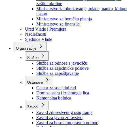
Ministarstvo za socijalnu politiku, zdravstvo,
raseljena lica i izbjeglice
Ministarstvo za urbanizam, prostorno uređenje i
zaštitu okoline
Ministarstvo za obrazovanje, mlade, nauku, kultur
i sport
Ministarstvo za boračka pitanja
Ministarstvo za finansije
Ured Vlade i Premijera
Nadležnosti
Sjednice Vlade
Organizacije
Službe
Služba za odnose s javnošću
Služba za zajedničke poslove
Služba za zapošljavanje
Ustanove
Centar za socijalni rad
Dom za stara i iznemogla lica
Kantonalna bolnica
Zavodi