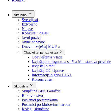
Grad Goražde
Foča-Ustikolina
Pale-Prača
Kontakt
Aktuelno
Sve vijesti
Izdvojeno
Najave
Konkursi i oglasi
Javni pozivi
Javne nabavke
Dnevni izvještaj MUP-a
Obavještenja i izvještaji
Obavještenja Vlade
Izvještajno prognozna služba Ministarstva privrede
Izvještaj o radu
Izvještaj OC Uprave
Informacije o gripi H1N1
Korona virus
Skupština
Skupština BPK Goražde
Rukovodstvo