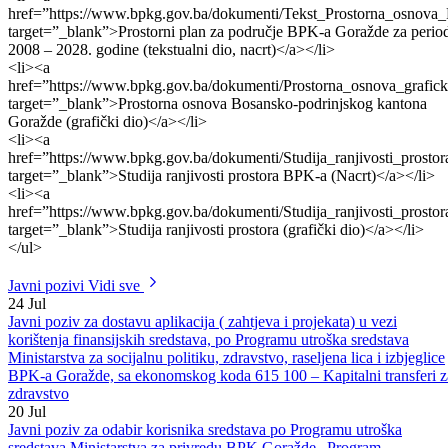
target=”_blank”>Sintezni oblik osnove koncepcije prostornog razvoja
(tekstualni dio)</a></li>
<li><a
href=”https://www.bpkg.gov.ba/dokumenti/Tekst_Prostorna_osnov
target=”_blank”>Prostorni plan za područje BPK-a Goražde za perio
2008 – 2028. godine (tekstualni dio, nacrt)</a></li>
<li><a
href=”https://www.bpkg.gov.ba/dokumenti/Prostorna_osnova_grafick
target=”_blank”>Prostorna osnova Bosansko-podrinjskog kantona
Goražde (grafički dio)</a></li>
<li><a
href=”https://www.bpkg.gov.ba/dokumenti/Studija_ranjivosti_prost
target=”_blank”>Studija ranjivosti prostora BPK-a (Nacrt)</a></li>
<li><a
href=”https://www.bpkg.gov.ba/dokumenti/Studija_ranjivosti_prostor
target=”_blank”>Studija ranjivosti prostora (grafički dio)</a></li>
</ul>
Javni pozivi
Vidi sve
24
Jul
Javni poziv za dostavu aplikacija ( zahtjeva i projekata) u vezi
korištenja finansijskih sredstava, po Programu utroška sredstava
Ministarstva za socijalnu politiku, zdravstvo, raseljena lica i izbjeglice
BPK-a Goražde, sa ekonomskog koda 615 100 – Kapitalni transferi z
zdravstvo