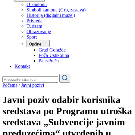
Planovi
Značajni dokumenti
O kantonu
O kantonu
Simboli kantona (Grb, zastava)
Historija (digitalni muzej)
Privreda
Turizam
Obrazovanje
Sport
Općine
Grad Goražde
Foča-Ustikolina
Pale-Prača
Kontakt
Početna
/
Javni pozivi
Javni poziv odabir korisnika
sredstava po Programu utroška