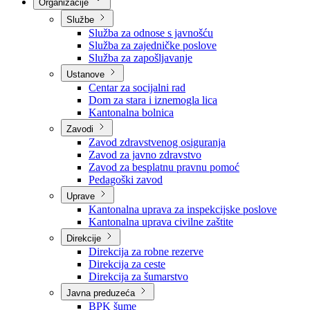
Nadležnosti
Sjednice Vlade
Organizacije
Službe
Služba za odnose s javnošću
Služba za zajedničke poslove
Služba za zapošljavanje
Ustanove
Centar za socijalni rad
Dom za stara i iznemogla lica
Kantonalna bolnica
Zavodi
Zavod zdravstvenog osiguranja
Zavod za javno zdravstvo
Zavod za besplatnu pravnu pomoć
Pedagoški zavod
Uprave
Kantonalna uprava za inspekcijske poslove
Kantonalna uprava civilne zaštite
Direkcije
Direkcija za robne rezerve
Direkcija za ceste