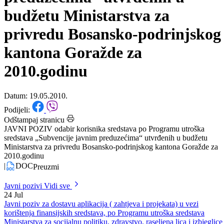
sredstava „Subvencije javnim
preduzećima“ utvrđenih u
budžetu Ministarstva za
privredu Bosansko-podrinjskog
kantona Goražde za
2010.godinu
Datum: 19.05.2010.
Podijeli:
Odštampaj stranicu
JAVNI POZIV odabir korisnika sredstava po Programu utroška
sredstava „Subvencije javnim preduzećima“ utvrđenih u budžetu
Ministarstva za privredu Bosansko-podrinjskog kantona Goražde za
2010.godinu
|
DOC
Preuzmi
Javni pozivi
Vidi sve
24
Jul