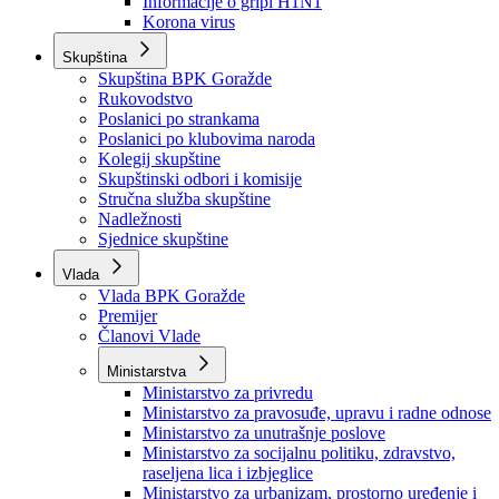
Izvještajno prognozna služba Ministarstva privrede
Izvještaj o radu
Izvještaj OC Uprave
Informacije o gripi H1N1
Korona virus
Skupština
Skupština BPK Goražde
Rukovodstvo
Poslanici po strankama
Poslanici po klubovima naroda
Kolegij skupštine
Skupštinski odbori i komisije
Stručna služba skupštine
Nadležnosti
Sjednice skupštine
Vlada
Vlada BPK Goražde
Premijer
Članovi Vlade
Ministarstva
Ministarstvo za privredu
Ministarstvo za pravosuđe, upravu i radne odnose
Ministarstvo za unutrašnje poslove