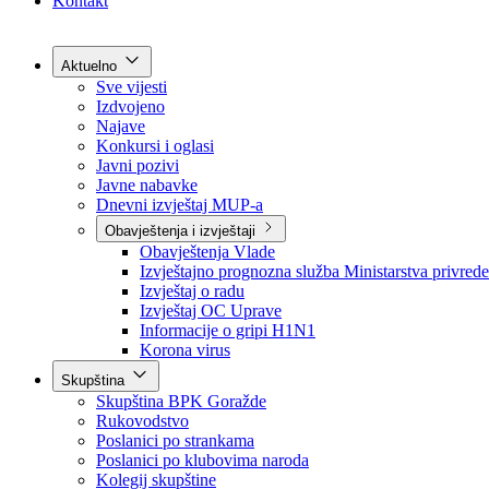
Grad Goražde
Foča-Ustikolina
Pale-Prača
Kontakt
Aktuelno
Sve vijesti
Izdvojeno
Najave
Konkursi i oglasi
Javni pozivi
Javne nabavke
Dnevni izvještaj MUP-a
Obavještenja i izvještaji
Obavještenja Vlade
Izvještajno prognozna služba Ministarstva privrede
Izvještaj o radu
Izvještaj OC Uprave
Informacije o gripi H1N1
Korona virus
Skupština
Skupština BPK Goražde
Rukovodstvo