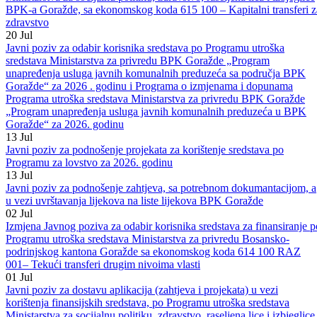
Javni poziv za dostavu aplikacija ( zahtjeva i projekata) u vezi
korištenja finansijskih sredstava, po Programu utroška sredstava
Ministarstva za socijalnu politiku, zdravstvo, raseljena lica i izbjeglice
BPK-a Goražde, sa ekonomskog koda 615 100 – Kapitalni transferi z
zdravstvo
20
Jul
Javni poziv za odabir korisnika sredstava po Programu utroška
sredstava Ministarstva za privredu BPK Goražde „Program
unapređenja usluga javnih komunalnih preduzeća sa područja BPK
Goražde“ za 2026 . godinu i Programa o izmjenama i dopunama
Programa utroška sredstava Ministarstva za privredu BPK Goražde
„Program unapređenja usluga javnih komunalnih preduzeća u BPK
Goražde“ za 2026. godinu
13
Jul
Javni poziv za podnošenje projekata za korištenje sredstava po
Programu za lovstvo za 2026. godinu
13
Jul
Javni poziv za podnošenje zahtjeva, sa potrebnom dokumantacijom, a
u vezi uvrštavanja lijekova na liste lijekova BPK Goražde
02
Jul
Izmjena Javnog poziva za odabir korisnika sredstava za finansiranje p
Programu utroška sredstava Ministarstva za privredu Bosansko-
podrinjskog kantona Goražde sa ekonomskog koda 614 100 RAZ
001– Tekući transferi drugim nivoima vlasti
01
Jul