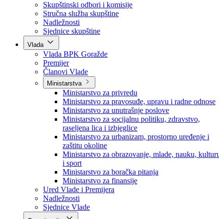
Poslanici po strankama
Poslanici po klubovima naroda
Kolegij skupštine
Skupštinski odbori i komisije
Stručna služba skupštine
Nadležnosti
Sjednice skupštine
Vlada
Vlada BPK Goražde
Premijer
Članovi Vlade
Ministarstva
Ministarstvo za privredu
Ministarstvo za pravosuđe, upravu i radne odnose
Ministarstvo za unutrašnje poslove
Ministarstvo za socijalnu politiku, zdravstvo,
raseljena lica i izbjeglice
Ministarstvo za urbanizam, prostorno uređenje i
zaštitu okoline
Ministarstvo za obrazovanje, mlade, nauku, kultur
i sport
Ministarstvo za boračka pitanja
Ministarstvo za finansije
Ured Vlade i Premijera