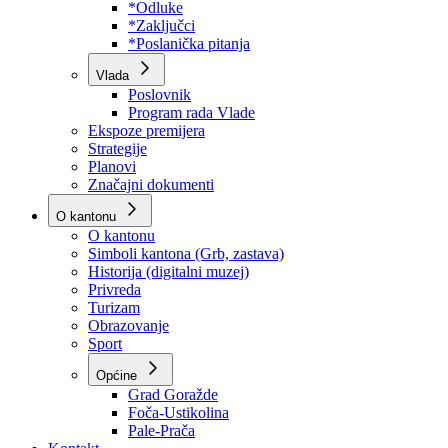
Program rada Skupštine
Budžet 2026
Zakoni
*Odluke
*Zaključci
*Poslanička pitanja
Vlada
Poslovnik
Program rada Vlade
Ekspoze premijera
Strategije
Planovi
Značajni dokumenti
O kantonu
O kantonu
Simboli kantona (Grb, zastava)
Historija (digitalni muzej)
Privreda
Turizam
Obrazovanje
Sport
Općine