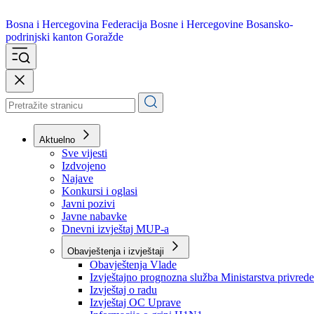
Bosna i Hercegovina
Federacija Bosne i Hercegovine
Bosansko-
podrinjski kanton Goražde
Aktuelno
Sve vijesti
Izdvojeno
Najave
Konkursi i oglasi
Javni pozivi
Javne nabavke
Dnevni izvještaj MUP-a
Obavještenja i izvještaji
Obavještenja Vlade