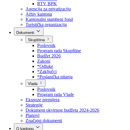
Direkcija za šumarstvo
Javna preduzeća
BPK šume
RTV BPK
Agencija za privatizaciju
Arhiv kantona
Kantonalni stambeni fond
Turistička organizacija
Dokumenti
Skupština
Poslovnik
Program rada Skupštine
Budžet 2026
Zakoni
*Odluke
*Zaključci
*Poslanička pitanja
Vlada
Poslovnik
Program rada Vlade
Ekspoze premijera
Strategije
Dokument okvirnog budžeta 2024-2026