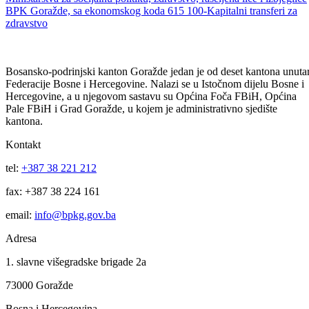
Javni poziv za dostavu aplikacija (zahtjeva i projekata) u vezi
korištenja finansijskih sredstava, po Programu utroška sredstava
Ministarstva za socijalnu politiku, zdravstvo, raseljena lice i izbjeglice
BPK Goražde, sa ekonomskog koda 615 100-Kapitalni transferi za
zdravstvo