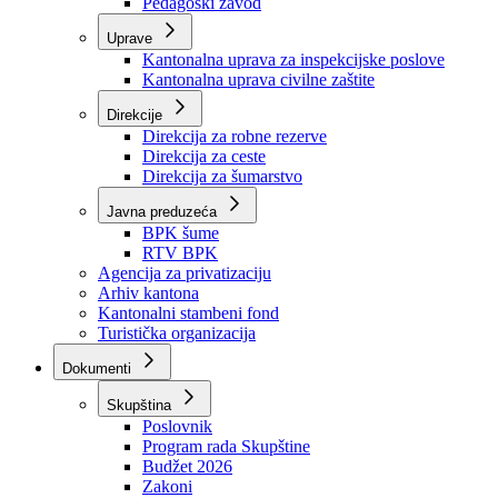
Zavod zdravstvenog osiguranja
Zavod za javno zdravstvo
Zavod za besplatnu pravnu pomoć
Pedagoški zavod
Uprave
Kantonalna uprava za inspekcijske poslove
Kantonalna uprava civilne zaštite
Direkcije
Direkcija za robne rezerve
Direkcija za ceste
Direkcija za šumarstvo
Javna preduzeća
BPK šume
RTV BPK
Agencija za privatizaciju
Arhiv kantona
Kantonalni stambeni fond
Turistička organizacija
Dokumenti
Skupština
Poslovnik