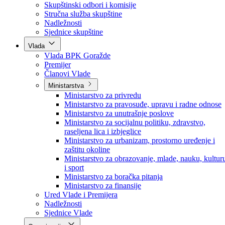
Poslanici po strankama
Poslanici po klubovima naroda
Kolegij skupštine
Skupštinski odbori i komisije
Stručna služba skupštine
Nadležnosti
Sjednice skupštine
Vlada
Vlada BPK Goražde
Premijer
Članovi Vlade
Ministarstva
Ministarstvo za privredu
Ministarstvo za pravosuđe, upravu i radne odnose
Ministarstvo za unutrašnje poslove
Ministarstvo za socijalnu politiku, zdravstvo,
raseljena lica i izbjeglice
Ministarstvo za urbanizam, prostorno uređenje i
zaštitu okoline
Ministarstvo za obrazovanje, mlade, nauku, kultur
i sport
Ministarstvo za boračka pitanja
Ministarstvo za finansije
Ured Vlade i Premijera