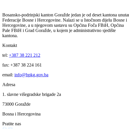
BPK Goražde, sa ekonomskog koda 615 100-Kapitalni transferi za
zdravstvo