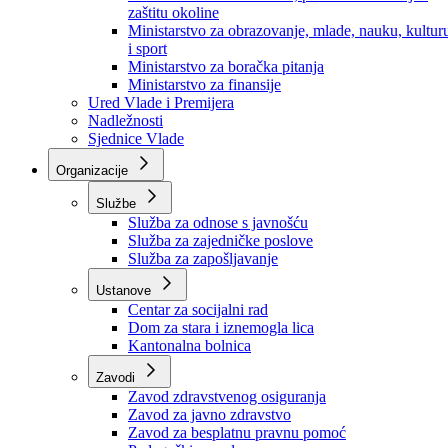
Ministarstvo za socijalnu politiku, zdravstvo,
raseljena lica i izbjeglice
Ministarstvo za urbanizam, prostorno uređenje i
zaštitu okoline
Ministarstvo za obrazovanje, mlade, nauku, kultur
i sport
Ministarstvo za boračka pitanja
Ministarstvo za finansije
Ured Vlade i Premijera
Nadležnosti
Sjednice Vlade
Organizacije
Službe
Služba za odnose s javnošću
Služba za zajedničke poslove
Služba za zapošljavanje
Ustanove
Centar za socijalni rad
Dom za stara i iznemogla lica
Kantonalna bolnica
Zavodi