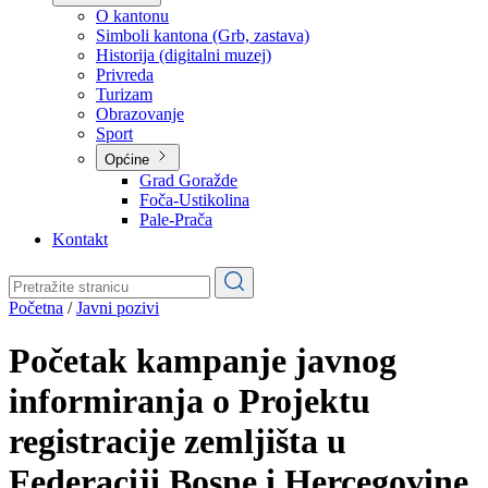
Planovi
Značajni dokumenti
O kantonu
O kantonu
Simboli kantona (Grb, zastava)
Historija (digitalni muzej)
Privreda
Turizam
Obrazovanje
Sport
Općine
Grad Goražde
Foča-Ustikolina
Pale-Prača
Kontakt
Početna
/
Javni pozivi
Početak kampanje javnog
informiranja o Projektu