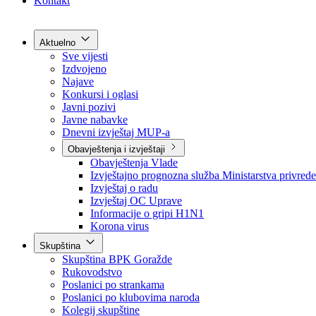
Grad Goražde
Foča-Ustikolina
Pale-Prača
Kontakt
Aktuelno
Sve vijesti
Izdvojeno
Najave
Konkursi i oglasi
Javni pozivi
Javne nabavke
Dnevni izvještaj MUP-a
Obavještenja i izvještaji
Obavještenja Vlade
Izvještajno prognozna služba Ministarstva privrede
Izvještaj o radu
Izvještaj OC Uprave
Informacije o gripi H1N1
Korona virus
Skupština
Skupština BPK Goražde
Rukovodstvo