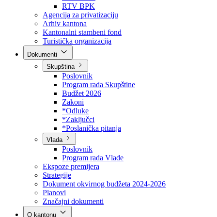
Direkcija za šumarstvo
Javna preduzeća
BPK šume
RTV BPK
Agencija za privatizaciju
Arhiv kantona
Kantonalni stambeni fond
Turistička organizacija
Dokumenti
Skupština
Poslovnik
Program rada Skupštine
Budžet 2026
Zakoni
*Odluke
*Zaključci
*Poslanička pitanja
Vlada
Poslovnik
Program rada Vlade
Ekspoze premijera
Strategije
Dokument okvirnog budžeta 2024-2026