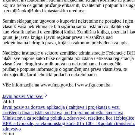
efikasan, siguran i održiv sistem registracije nekretnina koji će
omogućiti pravnu sigurnost na tržištu nekretnina i obezbijediti
sigurnost investitorima i stranim ulagačima. Krajnji korisnici su građa
kojima treba osigurati pružanje efikasnih, kvalitetnih i potpunih uslug
u zemljišnoknjižnim i katastarskim uredima.
Samim sklapanjem ugovora o kupovini nekretnine ne postajete i njen
vlasnik Vaša nekretnina će biti sigurna samo i isključivo ukoliko ste
kao vlasnik upisani u zemljišnoj knjizi. Zemljišna knjiga, poznata i ka
grunt, je javna knjiga i javni registar prava i vlasništva nad
nekretninama i drugih prava, koja su zakonom predviđena za upis.
Nadležne institucije u sektoru zemljišne administracije Federacije BiH
ulažu sve napore kako bi se osigurala pouzdana i efikasna registracija
vlasništva i drugih stvarnih prava na nekretninama i omogućilo
pružanje potpune informacije o ograničenjima prava vlasništva, te
obezbjedili ažurni tehnički podaci o nekretninama
Više informacija na www.fmp.gov.ba i www.fgu.com.ba.
Javni pozivi
Vidi sve
24
Jul
Javni poziv za dostavu aplikacija ( zahtjeva i projekata) u vezi
korištenja finansijskih sredstava, po Programu utroška sredstava
Ministarstva za socijalnu politiku, zdravstvo, raseljena lica i izbjeglice