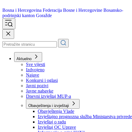
Bosna i Hercegovina
Federacija Bosne i Hercegovine
Bosansko-
podrinjski kanton Goražde
Aktuelno
Sve vijesti
Izdvojeno
Najave
Konkursi i oglasi
Javni pozivi
Javne nabavke
Dnevni izvještaj MUP-a
Obavještenja i izvještaji
Obavještenja Vlade