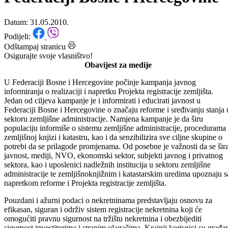
registracije zemljišta u
Federaciji Bosne i Hercegovine
Datum: 31.05.2010.
Podijeli:
Odštampaj stranicu
Osigurajte svoje vlasništvo!
Obavijest za medije
U Federaciji Bosne i Hercegovine počinje kampanja javnog
informiranja o realizaciji i napretku Projekta registracije zemljišta.
Jedan od ciljeva kampanje je i informirati i educirati javnost u
Federaciji Bosne i Hercegovine o značaju reforme i sređivanju stanja 
sektoru zemljišne administracije. Namjena kampanje je da širu
populaciju informiše o sistemu zemljišne administracije, procedurama
zemljišnoj knjizi i katastru, kao i da senzibilizira sve ciljne skupine o
potrebi da se prilagode promjenama. Od posebne je važnosti da se šir
javnost, mediji, NVO, ekonomski sektor, subjekti javnog i privatnog
sektora, kao i uposlenici nadležnih institucija u sektoru zemljišne
administracije te zemljišnoknjižnim i katastarskim uredima upoznaju s
napretkom reforme i Projekta registracije zemljišta.
Pouzdani i ažurni podaci o nekretninama predstavljaju osnovu za