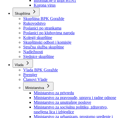
Izvještajno prognozna služba Ministarstva privrede
Izvještaj o radu
Izvještaj OC Uprave
Informacije o gripi H1N1
Korona virus
Skupština
Skupština BPK Goražde
Rukovodstvo
Poslanici po strankama
Poslanici po klubovima naroda
Kolegij skupštine
Skupštinski odbori i komisije
Stručna služba skupštine
Nadležnosti
Sjednice skupštine
Vlada
Vlada BPK Goražde
Premijer
Članovi Vlade
Ministarstva
Ministarstvo za privredu
Ministarstvo za pravosuđe, upravu i radne odnose
Ministarstvo za unutrašnje poslove