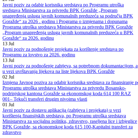
BPK-a Goražde, sa ekonomskog koda 615 100 – Kapitalni transferi z
zdravstvo
20
Jul
Javni poziv za odabir korisnika sredstava po Programu utroška
sredstava Ministarstva za privredu BPK Goražde „Program
unapređenja usluga javnih komunalnih preduzeća sa područja BPK
Goražde“ za 2026 . godinu i Programa o izmjenama i dopunama
Programa utroška sredstava Ministarstva za privredu BPK Goražde
„Program unapređenja usluga javnih komunalnih preduzeća u BPK
Goražde“ za 2026. godinu
13
Jul
Javni poziv za podnošenje projekata za korištenje sredstava po
Programu za lovstvo za 2026. godinu
13
Jul
Javni poziv za podnošenje zahtjeva, sa potrebnom dokumantacijom, a
u vezi uvrštavanja lijekova na liste lijekova BPK Goražde
02
Jul
Izmjena Javnog poziva za odabir korisnika sredstava za finansiranje p
Programu utroška sredstava Ministarstva za privredu Bosansko-
podrinjskog kantona Goražde sa ekonomskog koda 614 100 RAZ
001– Tekući transferi drugim nivoima vlasti
01
Jul
Javni poziv za dostavu aplikacija (zahtjeva i projekata) u vezi
korištenja finansijskih sredstava, po Programu utroška sredstava
Ministarstva za socijalnu politiku, zdravstvo, raseljena lice i izbjeglice