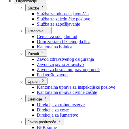
Nadležnosti
Sjednice Vlade
Organizacije
Službe
Služba za odnose s javnošću
Služba za zajedničke poslove
Služba za zapošljavanje
Ustanove
Centar za socijalni rad
Dom za stara i iznemogla lica
Kantonalna bolnica
Zavodi
Zavod zdravstvenog osiguranja
Zavod za javno zdravstvo
Zavod za besplatnu pravnu pomoć
Pedagoški zavod
Uprave
Kantonalna uprava za inspekcijske poslove
Kantonalna uprava civilne zaštite
Direkcije
Direkcija za robne rezerve
Direkcija za ceste