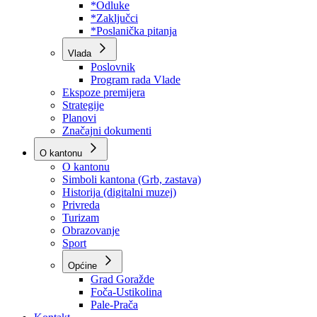
Program rada Skupštine
Budžet 2026
Zakoni
*Odluke
*Zaključci
*Poslanička pitanja
Vlada
Poslovnik
Program rada Vlade
Ekspoze premijera
Strategije
Planovi
Značajni dokumenti
O kantonu
O kantonu
Simboli kantona (Grb, zastava)
Historija (digitalni muzej)
Privreda
Turizam
Obrazovanje
Sport
Općine