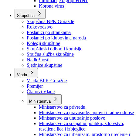
Izvještajno prognozna služba Ministarstva privrede
Izvještaj o radu
Izvještaj OC Uprave
Informacije o gripi H1N1
Korona virus
Skupština
Skupština BPK Goražde
Rukovodstvo
Poslanici po strankama
Poslanici po klubovima naroda
Kolegij skupštine
Skupštinski odbori i komisije
Stručna služba skupštine
Nadležnosti
Sjednice skupštine
Vlada
Vlada BPK Goražde
Premijer
Članovi Vlade
Ministarstva
Ministarstvo za privredu
Ministarstvo za pravosuđe, upravu i radne odnose
Ministarstvo za unutrašnje poslove