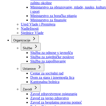
Ministarstvo za socijalnu politiku, zdravstvo,
raseljena lica i izbjeglice
Ministarstvo za urbanizam, prostorno uređenje i
zaštitu okoline
Ministarstvo za obrazovanje, mlade, nauku, kultur
i sport
Ministarstvo za boračka pitanja
Ministarstvo za finansije
Ured Vlade i Premijera
Nadležnosti
Sjednice Vlade
Organizacije
Službe
Služba za odnose s javnošću
Služba za zajedničke poslove
Služba za zapošljavanje
Ustanove
Centar za socijalni rad
Dom za stara i iznemogla lica
Kantonalna bolnica
Zavodi