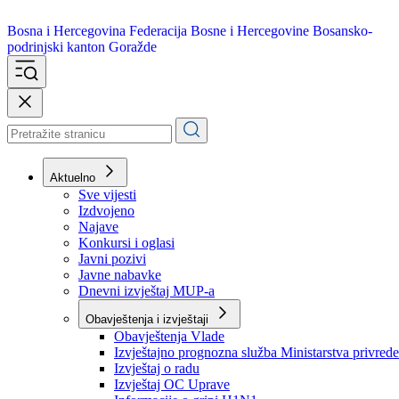
Bosna i Hercegovina
Federacija Bosne i Hercegovine
Bosansko-
podrinjski kanton Goražde
Aktuelno
Sve vijesti
Izdvojeno
Najave
Konkursi i oglasi
Javni pozivi
Javne nabavke
Dnevni izvještaj MUP-a
Obavještenja i izvještaji
Obavještenja Vlade