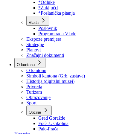
Program rada Skupštine
Budžet 2026
Zakoni
*Odluke
*Zaključci
*Poslanička pitanja
Vlada
Poslovnik
Program rada Vlade
Ekspoze premijera
Strategije
Planovi
Značajni dokumenti
O kantonu
O kantonu
Simboli kantona (Grb, zastava)
Historija (digitalni muzej)
Privreda
Turizam
Obrazovanje
Sport
Općine