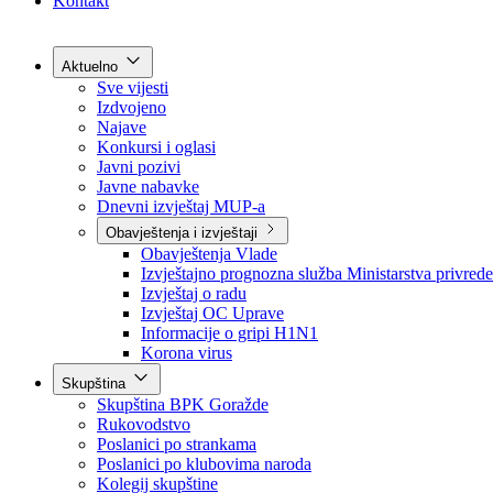
Grad Goražde
Foča-Ustikolina
Pale-Prača
Kontakt
Aktuelno
Sve vijesti
Izdvojeno
Najave
Konkursi i oglasi
Javni pozivi
Javne nabavke
Dnevni izvještaj MUP-a
Obavještenja i izvještaji
Obavještenja Vlade
Izvještajno prognozna služba Ministarstva privrede
Izvještaj o radu
Izvještaj OC Uprave
Informacije o gripi H1N1
Korona virus
Skupština
Skupština BPK Goražde
Rukovodstvo