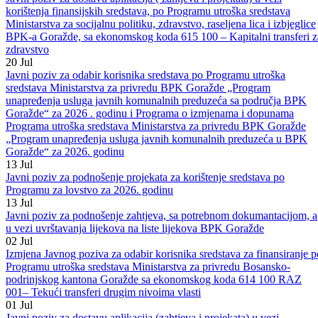
Javni pozivi
Vidi sve
24
Jul
Javni poziv za dostavu aplikacija ( zahtjeva i projekata) u vezi
korištenja finansijskih sredstava, po Programu utroška sredstava
Ministarstva za socijalnu politiku, zdravstvo, raseljena lica i izbjeglice
BPK-a Goražde, sa ekonomskog koda 615 100 – Kapitalni transferi z
zdravstvo
20
Jul
Javni poziv za odabir korisnika sredstava po Programu utroška
sredstava Ministarstva za privredu BPK Goražde „Program
unapređenja usluga javnih komunalnih preduzeća sa područja BPK
Goražde“ za 2026 . godinu i Programa o izmjenama i dopunama
Programa utroška sredstava Ministarstva za privredu BPK Goražde
„Program unapređenja usluga javnih komunalnih preduzeća u BPK
Goražde“ za 2026. godinu
13
Jul
Javni poziv za podnošenje projekata za korištenje sredstava po
Programu za lovstvo za 2026. godinu
13
Jul
Javni poziv za podnošenje zahtjeva, sa potrebnom dokumantacijom, a
u vezi uvrštavanja lijekova na liste lijekova BPK Goražde
02
Jul
Izmjena Javnog poziva za odabir korisnika sredstava za finansiranje p
Programu utroška sredstava Ministarstva za privredu Bosansko-
podrinjskog kantona Goražde sa ekonomskog koda 614 100 RAZ