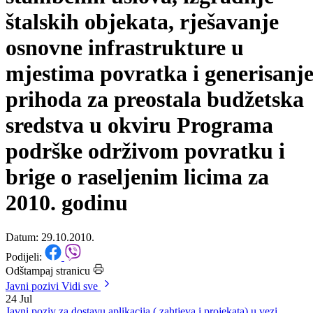
dostizanja minimuma
stambenih uslova, izgradnje
štalskih objekata, rješavanje
osnovne infrastrukture u
mjestima povratka i generisanj
prihoda za preostala budžetska
sredstva u okviru Programa
podrške održivom povratku i
brige o raseljenim licima za
2010. godinu
Datum: 29.10.2010.
Podijeli:
Odštampaj stranicu