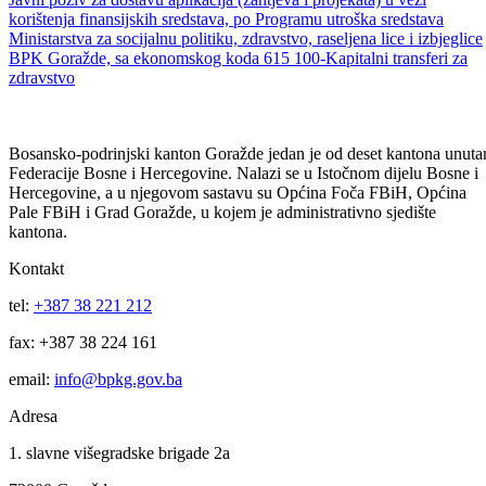
001– Tekući transferi drugim nivoima vlasti
01
Jul
Javni poziv za dostavu aplikacija (zahtjeva i projekata) u vezi
korištenja finansijskih sredstava, po Programu utroška sredstava
Ministarstva za socijalnu politiku, zdravstvo, raseljena lice i izbjeglice
BPK Goražde, sa ekonomskog koda 615 100-Kapitalni transferi za
zdravstvo