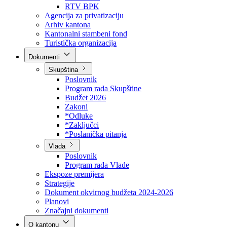
Direkcija za šumarstvo
Javna preduzeća
BPK šume
RTV BPK
Agencija za privatizaciju
Arhiv kantona
Kantonalni stambeni fond
Turistička organizacija
Dokumenti
Skupština
Poslovnik
Program rada Skupštine
Budžet 2026
Zakoni
*Odluke
*Zaključci
*Poslanička pitanja
Vlada
Poslovnik
Program rada Vlade
Ekspoze premijera
Strategije
Dokument okvirnog budžeta 2024-2026