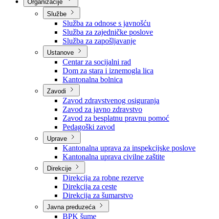
Nadležnosti
Sjednice Vlade
Organizacije
Službe
Služba za odnose s javnošću
Služba za zajedničke poslove
Služba za zapošljavanje
Ustanove
Centar za socijalni rad
Dom za stara i iznemogla lica
Kantonalna bolnica
Zavodi
Zavod zdravstvenog osiguranja
Zavod za javno zdravstvo
Zavod za besplatnu pravnu pomoć
Pedagoški zavod
Uprave
Kantonalna uprava za inspekcijske poslove
Kantonalna uprava civilne zaštite
Direkcije
Direkcija za robne rezerve
Direkcija za ceste