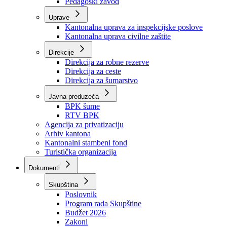
Zavod zdravstvenog osiguranja
Zavod za javno zdravstvo
Zavod za besplatnu pravnu pomoć
Pedagoški zavod
Uprave
Kantonalna uprava za inspekcijske poslove
Kantonalna uprava civilne zaštite
Direkcije
Direkcija za robne rezerve
Direkcija za ceste
Direkcija za šumarstvo
Javna preduzeća
BPK šume
RTV BPK
Agencija za privatizaciju
Arhiv kantona
Kantonalni stambeni fond
Turistička organizacija
Dokumenti
Skupština
Poslovnik