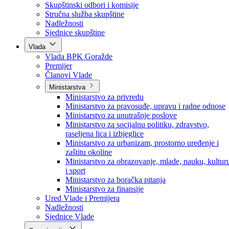
Poslanici po strankama
Poslanici po klubovima naroda
Kolegij skupštine
Skupštinski odbori i komisije
Stručna služba skupštine
Nadležnosti
Sjednice skupštine
Vlada
Vlada BPK Goražde
Premijer
Članovi Vlade
Ministarstva
Ministarstvo za privredu
Ministarstvo za pravosuđe, upravu i radne odnose
Ministarstvo za unutrašnje poslove
Ministarstvo za socijalnu politiku, zdravstvo,
raseljena lica i izbjeglice
Ministarstvo za urbanizam, prostorno uređenje i
zaštitu okoline
Ministarstvo za obrazovanje, mlade, nauku, kultur
i sport
Ministarstvo za boračka pitanja
Ministarstvo za finansije
Ured Vlade i Premijera