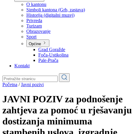
Planovi
Značajni dokumenti
O kantonu
O kantonu
Simboli kantona (Grb, zastava)
Historija (digitalni muzej)
Privreda
Turizam
Obrazovanje
Sport
Općine
Grad Goražde
Foča-Ustikolina
Pale-Prača
Kontakt
Početna
/
Javni pozivi
JAVNI POZIV za podnošenje
zahtjeva za pomoć u rješavanju