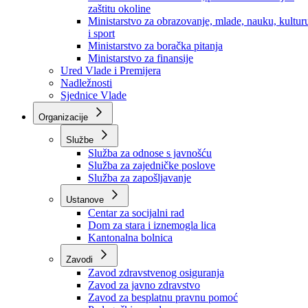
Ministarstvo za socijalnu politiku, zdravstvo,
raseljena lica i izbjeglice
Ministarstvo za urbanizam, prostorno uređenje i
zaštitu okoline
Ministarstvo za obrazovanje, mlade, nauku, kultur
i sport
Ministarstvo za boračka pitanja
Ministarstvo za finansije
Ured Vlade i Premijera
Nadležnosti
Sjednice Vlade
Organizacije
Službe
Služba za odnose s javnošću
Služba za zajedničke poslove
Služba za zapošljavanje
Ustanove
Centar za socijalni rad
Dom za stara i iznemogla lica
Kantonalna bolnica
Zavodi