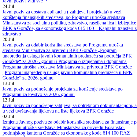
Podijeli:
Odštampaj stranicu
Javni pozivi
Vidi sve
24
Jul
Javni poziv za dostavu aplikacija ( zahtjeva i projekata) u vezi
korištenja finansijskih sredstava, po Programu utroška sredstava
Ministarstva za socijalnu politiku, zdravstvo, raseljena lica i izbjeglice
BPK-a Goražde, sa ekonomskog koda 615 100 – Kapitalni transferi z
zdravstvo
20
Jul
Javni poziv za odabir korisnika sredstava po Programu utroška
sredstava Ministarstva za privredu BPK Goražde „Program
unapređenja usluga javnih komunalnih preduzeća sa područja BPK
Goražde“ za 2026 . godinu i Programa o izmjenama i dopunama
Programa utroška sredstava Ministarstva za privredu BPK Goražde
„Program unapređenja usluga javnih komunalnih preduzeća u BPK
Goražde“ za 2026. godinu
13
Jul
Javni poziv za podnošenje projekata za korištenje sredstava po
Programu za lovstvo za 2026. godinu
13
Jul
Javni poziv za podnošenje zahtjeva, sa potrebnom dokumantacijom, a
u vezi uvrštavanja lijekova na liste lijekova BPK Goražde
02
Jul