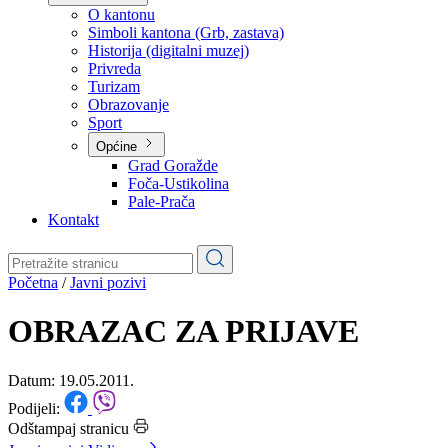
Planovi
Značajni dokumenti
O kantonu
O kantonu
Simboli kantona (Grb, zastava)
Historija (digitalni muzej)
Privreda
Turizam
Obrazovanje
Sport
Općine
Grad Goražde
Foča-Ustikolina
Pale-Prača
Kontakt
Početna
/
Javni pozivi
OBRAZAC ZA PRIJAVE
Datum: 19.05.2011.