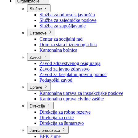
Nadležnosti
Sjednice Vlade
Organizacije
Službe
Služba za odnose s javnošću
Služba za zajedničke poslove
Služba za zapošljavanje
Ustanove
Centar za socijalni rad
Dom za stara i iznemogla lica
Kantonalna bolnica
Zavodi
Zavod zdravstvenog osiguranja
Zavod za javno zdravstvo
Zavod za besplatnu pravnu pomoć
Pedagoški zavod
Uprave
Kantonalna uprava za inspekcijske poslove
Kantonalna uprava civilne zaštite
Direkcije
Direkcija za robne rezerve
Direkcija za ceste