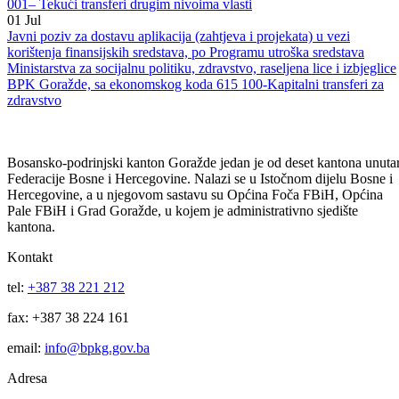
Izmjena Javnog poziva za odabir korisnika sredstava za finansiranje p
Programu utroška sredstava Ministarstva za privredu Bosansko-
podrinjskog kantona Goražde sa ekonomskog koda 614 100 RAZ
001– Tekući transferi drugim nivoima vlasti
01
Jul
Javni poziv za dostavu aplikacija (zahtjeva i projekata) u vezi
korištenja finansijskih sredstava, po Programu utroška sredstava
Ministarstva za socijalnu politiku, zdravstvo, raseljena lice i izbjeglice
BPK Goražde, sa ekonomskog koda 615 100-Kapitalni transferi za
zdravstvo