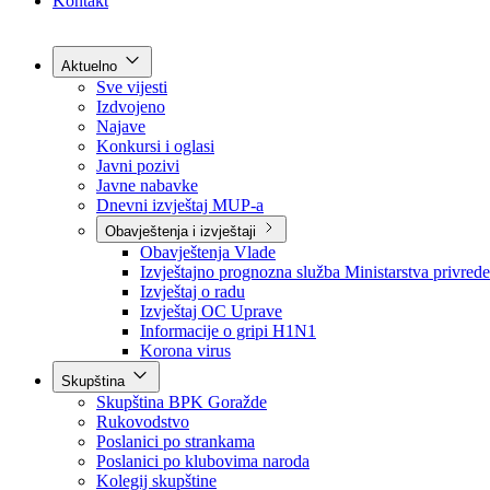
Grad Goražde
Foča-Ustikolina
Pale-Prača
Kontakt
Aktuelno
Sve vijesti
Izdvojeno
Najave
Konkursi i oglasi
Javni pozivi
Javne nabavke
Dnevni izvještaj MUP-a
Obavještenja i izvještaji
Obavještenja Vlade
Izvještajno prognozna služba Ministarstva privrede
Izvještaj o radu
Izvještaj OC Uprave
Informacije o gripi H1N1
Korona virus
Skupština
Skupština BPK Goražde
Rukovodstvo