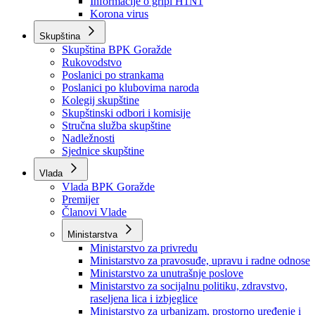
Izvještajno prognozna služba Ministarstva privrede
Izvještaj o radu
Izvještaj OC Uprave
Informacije o gripi H1N1
Korona virus
Skupština
Skupština BPK Goražde
Rukovodstvo
Poslanici po strankama
Poslanici po klubovima naroda
Kolegij skupštine
Skupštinski odbori i komisije
Stručna služba skupštine
Nadležnosti
Sjednice skupštine
Vlada
Vlada BPK Goražde
Premijer
Članovi Vlade
Ministarstva
Ministarstvo za privredu
Ministarstvo za pravosuđe, upravu i radne odnose
Ministarstvo za unutrašnje poslove