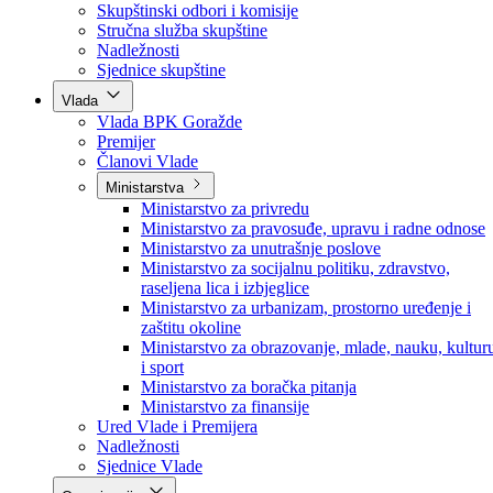
Poslanici po strankama
Poslanici po klubovima naroda
Kolegij skupštine
Skupštinski odbori i komisije
Stručna služba skupštine
Nadležnosti
Sjednice skupštine
Vlada
Vlada BPK Goražde
Premijer
Članovi Vlade
Ministarstva
Ministarstvo za privredu
Ministarstvo za pravosuđe, upravu i radne odnose
Ministarstvo za unutrašnje poslove
Ministarstvo za socijalnu politiku, zdravstvo,
raseljena lica i izbjeglice
Ministarstvo za urbanizam, prostorno uređenje i
zaštitu okoline
Ministarstvo za obrazovanje, mlade, nauku, kultur
i sport
Ministarstvo za boračka pitanja
Ministarstvo za finansije
Ured Vlade i Premijera