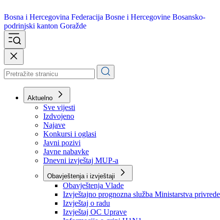
Bosna i Hercegovina
Federacija Bosne i Hercegovine
Bosansko-
podrinjski kanton Goražde
Aktuelno
Sve vijesti
Izdvojeno
Najave
Konkursi i oglasi
Javni pozivi
Javne nabavke
Dnevni izvještaj MUP-a
Obavještenja i izvještaji
Obavještenja Vlade