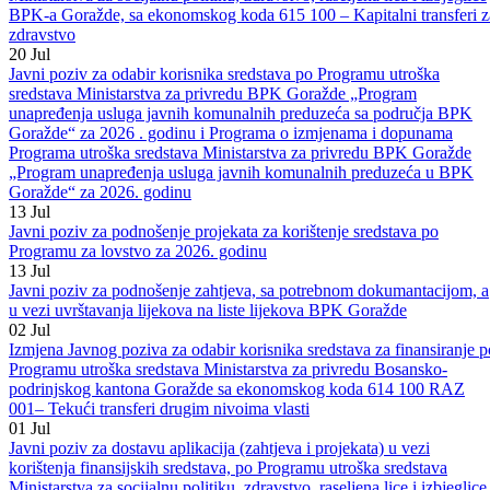
Javni poziv za dostavu aplikacija ( zahtjeva i projekata) u vezi
korištenja finansijskih sredstava, po Programu utroška sredstava
Ministarstva za socijalnu politiku, zdravstvo, raseljena lica i izbjeglice
BPK-a Goražde, sa ekonomskog koda 615 100 – Kapitalni transferi z
zdravstvo
20
Jul
Javni poziv za odabir korisnika sredstava po Programu utroška
sredstava Ministarstva za privredu BPK Goražde „Program
unapređenja usluga javnih komunalnih preduzeća sa područja BPK
Goražde“ za 2026 . godinu i Programa o izmjenama i dopunama
Programa utroška sredstava Ministarstva za privredu BPK Goražde
„Program unapređenja usluga javnih komunalnih preduzeća u BPK
Goražde“ za 2026. godinu
13
Jul
Javni poziv za podnošenje projekata za korištenje sredstava po
Programu za lovstvo za 2026. godinu
13
Jul
Javni poziv za podnošenje zahtjeva, sa potrebnom dokumantacijom, a
u vezi uvrštavanja lijekova na liste lijekova BPK Goražde
02
Jul
Izmjena Javnog poziva za odabir korisnika sredstava za finansiranje p
Programu utroška sredstava Ministarstva za privredu Bosansko-
podrinjskog kantona Goražde sa ekonomskog koda 614 100 RAZ
001– Tekući transferi drugim nivoima vlasti
01
Jul