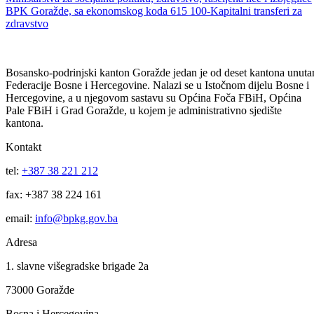
Javni poziv za dostavu aplikacija (zahtjeva i projekata) u vezi
korištenja finansijskih sredstava, po Programu utroška sredstava
Ministarstva za socijalnu politiku, zdravstvo, raseljena lice i izbjeglice
BPK Goražde, sa ekonomskog koda 615 100-Kapitalni transferi za
zdravstvo