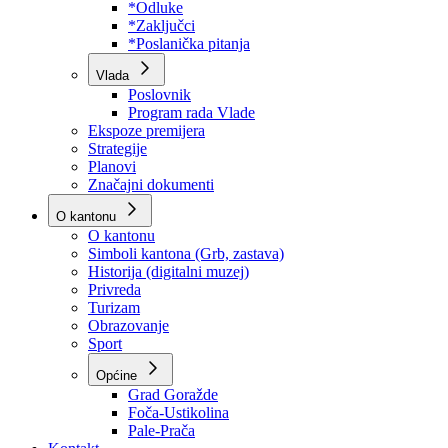
Program rada Skupštine
Budžet 2026
Zakoni
*Odluke
*Zaključci
*Poslanička pitanja
Vlada
Poslovnik
Program rada Vlade
Ekspoze premijera
Strategije
Planovi
Značajni dokumenti
O kantonu
O kantonu
Simboli kantona (Grb, zastava)
Historija (digitalni muzej)
Privreda
Turizam
Obrazovanje
Sport
Općine