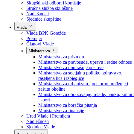
Poslanici po strankama
Poslanici po klubovima naroda
Kolegij skupštine
Skupštinski odbori i komisije
Stručna služba skupštine
Nadležnosti
Sjednice skupštine
Vlada
Vlada BPK Goražde
Premijer
Članovi Vlade
Ministarstva
Ministarstvo za privredu
Ministarstvo za pravosuđe, upravu i radne odnose
Ministarstvo za unutrašnje poslove
Ministarstvo za socijalnu politiku, zdravstvo,
raseljena lica i izbjeglice
Ministarstvo za urbanizam, prostorno uređenje i
zaštitu okoline
Ministarstvo za obrazovanje, mlade, nauku, kultur
i sport
Ministarstvo za boračka pitanja
Ministarstvo za finansije
Ured Vlade i Premijera