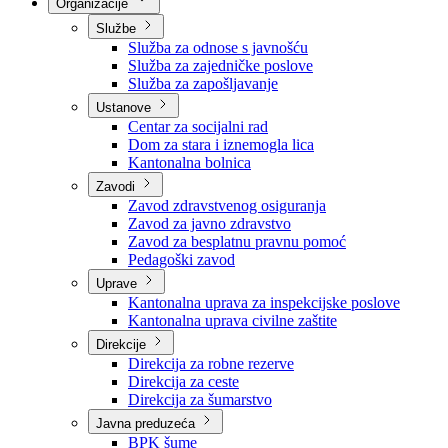
Nadležnosti
Sjednice Vlade
Organizacije
Službe
Služba za odnose s javnošću
Služba za zajedničke poslove
Služba za zapošljavanje
Ustanove
Centar za socijalni rad
Dom za stara i iznemogla lica
Kantonalna bolnica
Zavodi
Zavod zdravstvenog osiguranja
Zavod za javno zdravstvo
Zavod za besplatnu pravnu pomoć
Pedagoški zavod
Uprave
Kantonalna uprava za inspekcijske poslove
Kantonalna uprava civilne zaštite
Direkcije
Direkcija za robne rezerve
Direkcija za ceste