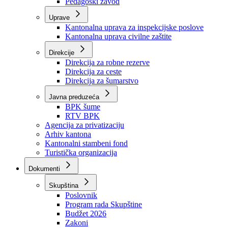
Zavod zdravstvenog osiguranja
Zavod za javno zdravstvo
Zavod za besplatnu pravnu pomoć
Pedagoški zavod
Uprave
Kantonalna uprava za inspekcijske poslove
Kantonalna uprava civilne zaštite
Direkcije
Direkcija za robne rezerve
Direkcija za ceste
Direkcija za šumarstvo
Javna preduzeća
BPK šume
RTV BPK
Agencija za privatizaciju
Arhiv kantona
Kantonalni stambeni fond
Turistička organizacija
Dokumenti
Skupština
Poslovnik