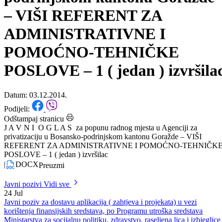
privatizaciju u Bosansko-
podrinjskom kantonu Goražde
– VIŠI REFERENT ZA
ADMINISTRATIVNE I
POMOĆNO-TEHNIČKE
POSLOVE – 1 ( jedan ) izvršila
Datum: 03.12.2014.
Podijeli:
Odštampaj stranicu
J A V N I O G L A S za popunu radnog mjesta u Agenciji za
privatizaciju u Bosansko-podrinjskom kantonu Goražde – VIŠI
REFERENT ZA ADMINISTRATIVNE I POMOĆNO-TEHNIČK
POSLOVE – 1 ( jedan ) izvršilac
|
DOCX
Preuzmi
Javni pozivi
Vidi sve
24
Jul