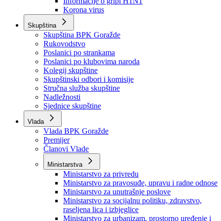
Izvještajno prognozna služba Ministarstva privrede
Izvještaj o radu
Izvještaj OC Uprave
Informacije o gripi H1N1
Korona virus
Skupština
Skupština BPK Goražde
Rukovodstvo
Poslanici po strankama
Poslanici po klubovima naroda
Kolegij skupštine
Skupštinski odbori i komisije
Stručna služba skupštine
Nadležnosti
Sjednice skupštine
Vlada
Vlada BPK Goražde
Premijer
Članovi Vlade
Ministarstva
Ministarstvo za privredu
Ministarstvo za pravosuđe, upravu i radne odnose
Ministarstvo za unutrašnje poslove