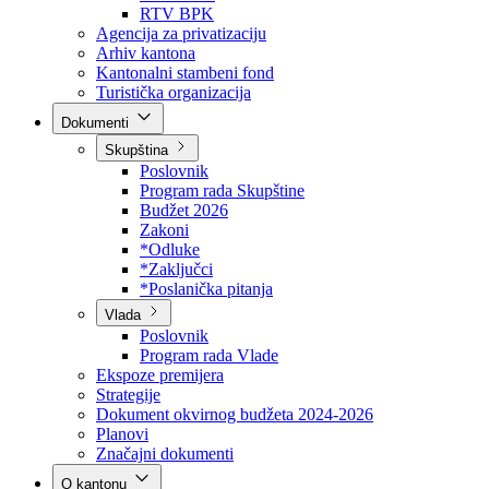
Direkcija za šumarstvo
Javna preduzeća
BPK šume
RTV BPK
Agencija za privatizaciju
Arhiv kantona
Kantonalni stambeni fond
Turistička organizacija
Dokumenti
Skupština
Poslovnik
Program rada Skupštine
Budžet 2026
Zakoni
*Odluke
*Zaključci
*Poslanička pitanja
Vlada
Poslovnik
Program rada Vlade
Ekspoze premijera
Strategije
Dokument okvirnog budžeta 2024-2026