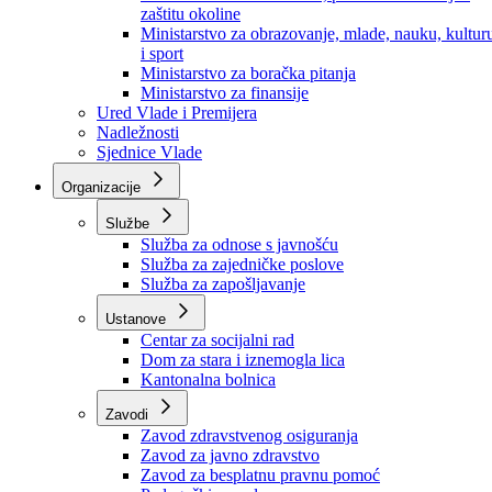
Ministarstvo za socijalnu politiku, zdravstvo,
raseljena lica i izbjeglice
Ministarstvo za urbanizam, prostorno uređenje i
zaštitu okoline
Ministarstvo za obrazovanje, mlade, nauku, kultur
i sport
Ministarstvo za boračka pitanja
Ministarstvo za finansije
Ured Vlade i Premijera
Nadležnosti
Sjednice Vlade
Organizacije
Službe
Služba za odnose s javnošću
Služba za zajedničke poslove
Služba za zapošljavanje
Ustanove
Centar za socijalni rad
Dom za stara i iznemogla lica
Kantonalna bolnica
Zavodi