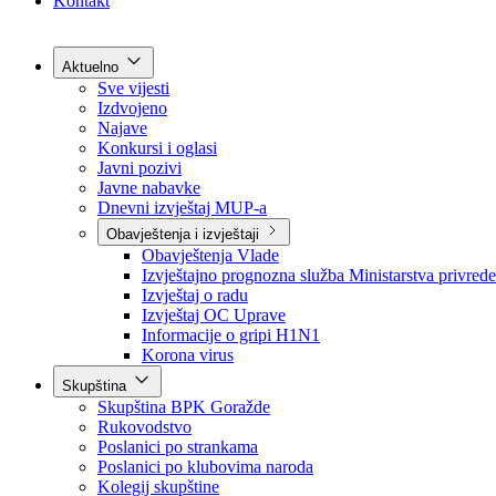
Grad Goražde
Foča-Ustikolina
Pale-Prača
Kontakt
Aktuelno
Sve vijesti
Izdvojeno
Najave
Konkursi i oglasi
Javni pozivi
Javne nabavke
Dnevni izvještaj MUP-a
Obavještenja i izvještaji
Obavještenja Vlade
Izvještajno prognozna služba Ministarstva privrede
Izvještaj o radu
Izvještaj OC Uprave
Informacije o gripi H1N1
Korona virus
Skupština
Skupština BPK Goražde
Rukovodstvo