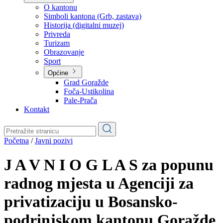
Planovi
Značajni dokumenti
O kantonu
O kantonu
Simboli kantona (Grb, zastava)
Historija (digitalni muzej)
Privreda
Turizam
Obrazovanje
Sport
Općine
Grad Goražde
Foča-Ustikolina
Pale-Prača
Kontakt
Početna
/
Javni pozivi
J A V N I O G L A S za popunu
radnog mjesta u Agenciji za