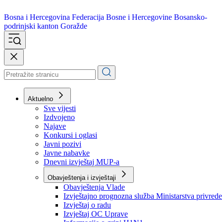
Bosna i Hercegovina
Federacija Bosne i Hercegovine
Bosansko-
podrinjski kanton Goražde
Aktuelno
Sve vijesti
Izdvojeno
Najave
Konkursi i oglasi
Javni pozivi
Javne nabavke
Dnevni izvještaj MUP-a
Obavještenja i izvještaji
Obavještenja Vlade