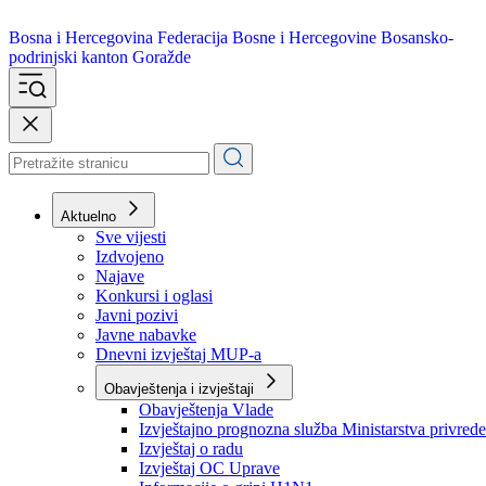
Bosna i Hercegovina
Federacija Bosne i Hercegovine
Bosansko-
podrinjski kanton Goražde
Aktuelno
Sve vijesti
Izdvojeno
Najave
Konkursi i oglasi
Javni pozivi
Javne nabavke
Dnevni izvještaj MUP-a
Obavještenja i izvještaji
Obavještenja Vlade