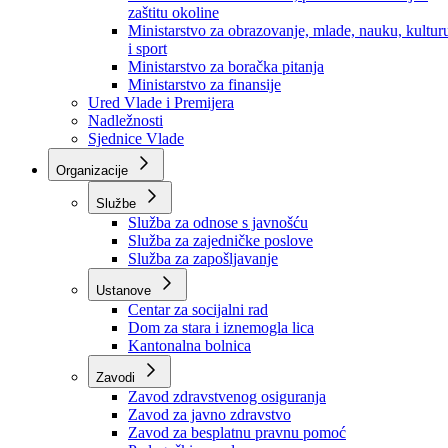
Ministarstvo za socijalnu politiku, zdravstvo,
raseljena lica i izbjeglice
Ministarstvo za urbanizam, prostorno uređenje i
zaštitu okoline
Ministarstvo za obrazovanje, mlade, nauku, kultur
i sport
Ministarstvo za boračka pitanja
Ministarstvo za finansije
Ured Vlade i Premijera
Nadležnosti
Sjednice Vlade
Organizacije
Službe
Služba za odnose s javnošću
Služba za zajedničke poslove
Služba za zapošljavanje
Ustanove
Centar za socijalni rad
Dom za stara i iznemogla lica
Kantonalna bolnica
Zavodi