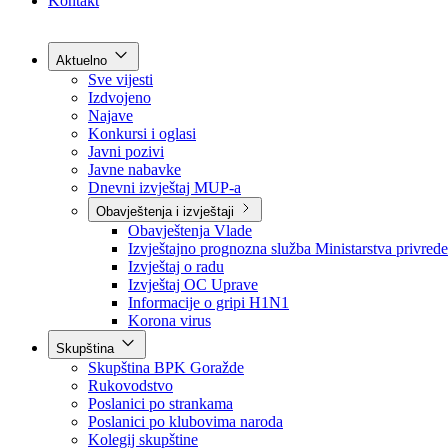
Grad Goražde
Foča-Ustikolina
Pale-Prača
Kontakt
Aktuelno
Sve vijesti
Izdvojeno
Najave
Konkursi i oglasi
Javni pozivi
Javne nabavke
Dnevni izvještaj MUP-a
Obavještenja i izvještaji
Obavještenja Vlade
Izvještajno prognozna služba Ministarstva privrede
Izvještaj o radu
Izvještaj OC Uprave
Informacije o gripi H1N1
Korona virus
Skupština
Skupština BPK Goražde
Rukovodstvo