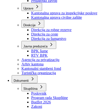
Zavod zdravstvenog osiguranja
Zavod za javno zdravstvo
Zavod za besplatnu pravnu pomoć
Pedagoški zavod
Uprave
Kantonalna uprava za inspekcijske poslove
Kantonalna uprava civilne zaštite
Direkcije
Direkcija za robne rezerve
Direkcija za ceste
Direkcija za šumarstvo
Javna preduzeća
BPK šume
RTV BPK
Agencija za privatizaciju
Arhiv kantona
Kantonalni stambeni fond
Turistička organizacija
Dokumenti
Skupština
Poslovnik