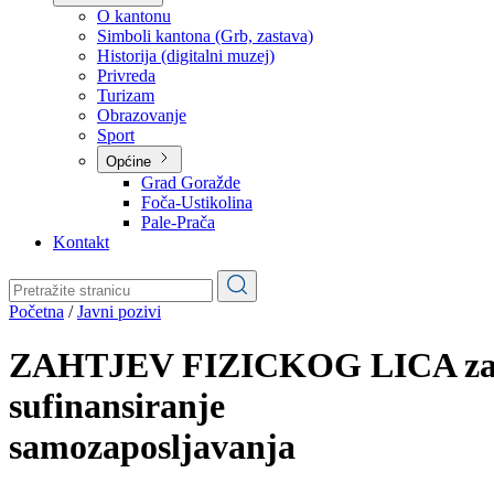
Planovi
Značajni dokumenti
O kantonu
O kantonu
Simboli kantona (Grb, zastava)
Historija (digitalni muzej)
Privreda
Turizam
Obrazovanje
Sport
Općine
Grad Goražde
Foča-Ustikolina
Pale-Prača
Kontakt
Početna
/
Javni pozivi
ZAHTJEV FIZICKOG LICA z
sufinansiranje