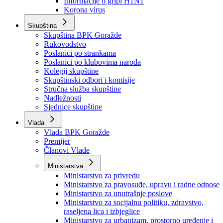
Izvještajno prognozna služba Ministarstva privrede
Izvještaj o radu
Izvještaj OC Uprave
Informacije o gripi H1N1
Korona virus
Skupština
Skupština BPK Goražde
Rukovodstvo
Poslanici po strankama
Poslanici po klubovima naroda
Kolegij skupštine
Skupštinski odbori i komisije
Stručna služba skupštine
Nadležnosti
Sjednice skupštine
Vlada
Vlada BPK Goražde
Premijer
Članovi Vlade
Ministarstva
Ministarstvo za privredu
Ministarstvo za pravosuđe, upravu i radne odnose
Ministarstvo za unutrašnje poslove