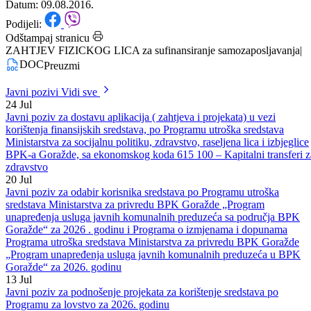
samozaposljavanja
Datum: 09.08.2016.
Podijeli:
Odštampaj stranicu
ZAHTJEV FIZICKOG LICA za sufinansiranje samozaposljavanja
|
DOC
Preuzmi
Javni pozivi
Vidi sve
24
Jul
Javni poziv za dostavu aplikacija ( zahtjeva i projekata) u vezi
korištenja finansijskih sredstava, po Programu utroška sredstava
Ministarstva za socijalnu politiku, zdravstvo, raseljena lica i izbjeglice
BPK-a Goražde, sa ekonomskog koda 615 100 – Kapitalni transferi z
zdravstvo
20
Jul
Javni poziv za odabir korisnika sredstava po Programu utroška
sredstava Ministarstva za privredu BPK Goražde „Program
unapređenja usluga javnih komunalnih preduzeća sa područja BPK
Goražde“ za 2026 . godinu i Programa o izmjenama i dopunama
Programa utroška sredstava Ministarstva za privredu BPK Goražde
„Program unapređenja usluga javnih komunalnih preduzeća u BPK
Goražde“ za 2026. godinu