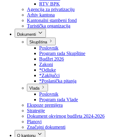
Direkcija za šumarstvo
Javna preduzeća
BPK šume
RTV BPK
Agencija za privatizaciju
Arhiv kantona
Kantonalni stambeni fond
Turistička organizacija
Dokumenti
Skupština
Poslovnik
Program rada Skupštine
Budžet 2026
Zakoni
*Odluke
*Zaključci
*Poslanička pitanja
Vlada
Poslovnik
Program rada Vlade
Ekspoze premijera
Strategije
Dokument okvirnog budžeta 2024-2026