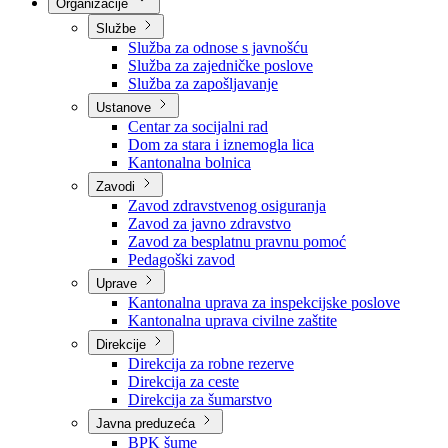
Nadležnosti
Sjednice Vlade
Organizacije
Službe
Služba za odnose s javnošću
Služba za zajedničke poslove
Služba za zapošljavanje
Ustanove
Centar za socijalni rad
Dom za stara i iznemogla lica
Kantonalna bolnica
Zavodi
Zavod zdravstvenog osiguranja
Zavod za javno zdravstvo
Zavod za besplatnu pravnu pomoć
Pedagoški zavod
Uprave
Kantonalna uprava za inspekcijske poslove
Kantonalna uprava civilne zaštite
Direkcije
Direkcija za robne rezerve
Direkcija za ceste