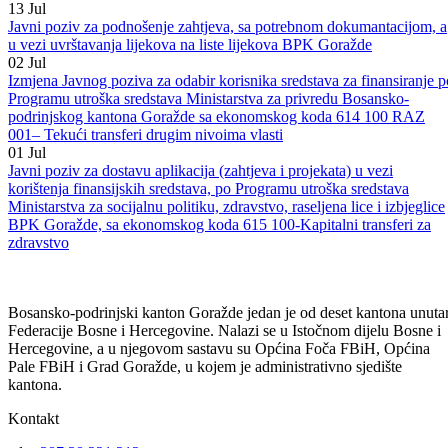
13
Jul
Javni poziv za podnošenje projekata za korištenje sredstava po
Programu za lovstvo za 2026. godinu
13
Jul
Javni poziv za podnošenje zahtjeva, sa potrebnom dokumantacijom, a
u vezi uvrštavanja lijekova na liste lijekova BPK Goražde
02
Jul
Izmjena Javnog poziva za odabir korisnika sredstava za finansiranje p
Programu utroška sredstava Ministarstva za privredu Bosansko-
podrinjskog kantona Goražde sa ekonomskog koda 614 100 RAZ
001– Tekući transferi drugim nivoima vlasti
01
Jul
Javni poziv za dostavu aplikacija (zahtjeva i projekata) u vezi
korištenja finansijskih sredstava, po Programu utroška sredstava
Ministarstva za socijalnu politiku, zdravstvo, raseljena lice i izbjeglice
BPK Goražde, sa ekonomskog koda 615 100-Kapitalni transferi za
zdravstvo