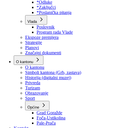
Program rada Skupštine
Budžet 2026
Zakoni
*Odluke
*Zaključci
*Poslanička pitanja
Vlada
Poslovnik
Program rada Vlade
Ekspoze premijera
Strategije
Planovi
Značajni dokumenti
O kantonu
O kantonu
Simboli kantona (Grb, zastava)
Historija (digitalni muzej)
Privreda
Turizam
Obrazovanje
Sport
Općine