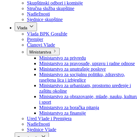
Poslanici po strankama
Poslanici po klubovima naroda
Kolegij skupštine
Skupštinski odbori i komisije
Stručna služba skupštine
Nadležnosti
Sjednice skupštine
Vlada
Vlada BPK Goražde
Premijer
Članovi Vlade
Ministarstva
Ministarstvo za privredu
Ministarstvo za pravosuđe, upravu i radne odnose
Ministarstvo za unutrašnje poslove
Ministarstvo za socijalnu politiku, zdravstvo,
raseljena lica i izbjeglice
Ministarstvo za urbanizam, prostorno uređenje i
zaštitu okoline
Ministarstvo za obrazovanje, mlade, nauku, kultur
i sport
Ministarstvo za boračka pitanja
Ministarstvo za finansije
Ured Vlade i Premijera