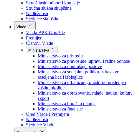
Poslanici po strankama
Poslanici po klubovima naroda
Kolegij skupštine
Skupštinski odbori i komisije
Stručna služba skupštine
Nadležnosti
Sjednice skupštine
Vlada
Vlada BPK Goražde
Premijer
Članovi Vlade
Ministarstva
Ministarstvo za privredu
Ministarstvo za pravosuđe, upravu i radne odnose
Ministarstvo za unutrašnje poslove
Ministarstvo za socijalnu politiku, zdravstvo,
raseljena lica i izbjeglice
Ministarstvo za urbanizam, prostorno uređenje i
zaštitu okoline
Ministarstvo za obrazovanje, mlade, nauku, kultur
i sport
Ministarstvo za boračka pitanja
Ministarstvo za finansije
Ured Vlade i Premijera