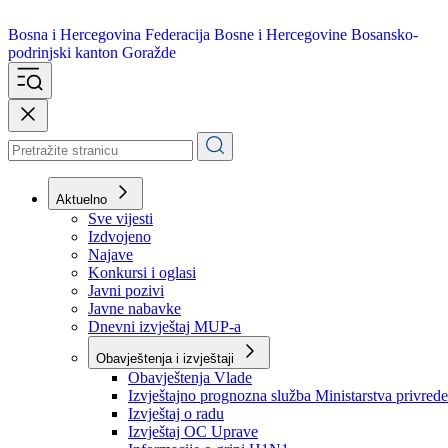
Bosna i Hercegovina
Federacija Bosne i Hercegovine
Bosansko-
podrinjski kanton Goražde
Aktuelno
Sve vijesti
Izdvojeno
Najave
Konkursi i oglasi
Javni pozivi
Javne nabavke
Dnevni izvještaj MUP-a
Obavještenja i izvještaji
Obavještenja Vlade