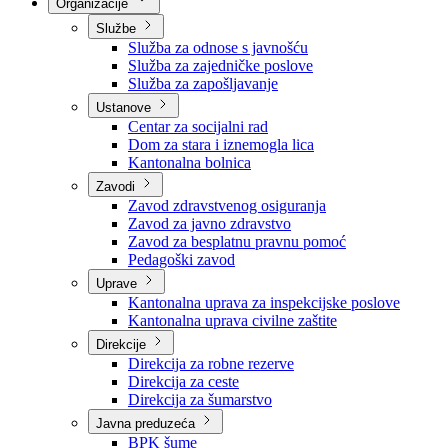
Nadležnosti
Sjednice Vlade
Organizacije
Službe
Služba za odnose s javnošću
Služba za zajedničke poslove
Služba za zapošljavanje
Ustanove
Centar za socijalni rad
Dom za stara i iznemogla lica
Kantonalna bolnica
Zavodi
Zavod zdravstvenog osiguranja
Zavod za javno zdravstvo
Zavod za besplatnu pravnu pomoć
Pedagoški zavod
Uprave
Kantonalna uprava za inspekcijske poslove
Kantonalna uprava civilne zaštite
Direkcije
Direkcija za robne rezerve
Direkcija za ceste