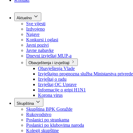
Grad Goražde
Foča-Ustikolina
Pale-Prača
Kontakt
Aktuelno
Sve vijesti
Izdvojeno
Najave
Konkursi i oglasi
Javni pozivi
Javne nabavke
Dnevni izvještaj MUP-a
Obavještenja i izvještaji
Obavještenja Vlade
Izvještajno prognozna služba Ministarstva privrede
Izvještaj o radu
Izvještaj OC Uprave
Informacije o gripi H1N1
Korona virus
Skupština
Skupština BPK Goražde
Rukovodstvo