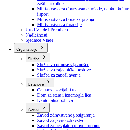
Ministarstvo za socijalnu politiku, zdravstvo,
raseljena lica i izbjeglice
Ministarstvo za urbanizam, prostorno uređenje i
zaštitu okoline
Ministarstvo za obrazovanje, mlade, nauku, kultur
i sport
Ministarstvo za boračka pitanja
Ministarstvo za finansije
Ured Vlade i Premijera
Nadležnosti
Sjednice Vlade
Organizacije
Službe
Služba za odnose s javnošću
Služba za zajedničke poslove
Služba za zapošljavanje
Ustanove
Centar za socijalni rad
Dom za stara i iznemogla lica
Kantonalna bolnica
Zavodi