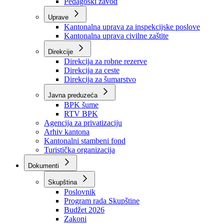
Zavod zdravstvenog osiguranja
Zavod za javno zdravstvo
Zavod za besplatnu pravnu pomoć
Pedagoški zavod
Uprave
Kantonalna uprava za inspekcijske poslove
Kantonalna uprava civilne zaštite
Direkcije
Direkcija za robne rezerve
Direkcija za ceste
Direkcija za šumarstvo
Javna preduzeća
BPK šume
RTV BPK
Agencija za privatizaciju
Arhiv kantona
Kantonalni stambeni fond
Turistička organizacija
Dokumenti
Skupština
Poslovnik