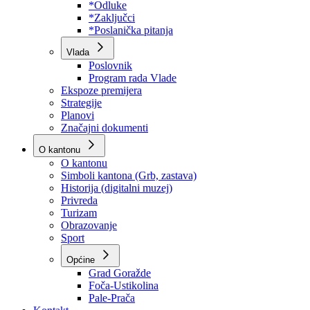
Program rada Skupštine
Budžet 2026
Zakoni
*Odluke
*Zaključci
*Poslanička pitanja
Vlada
Poslovnik
Program rada Vlade
Ekspoze premijera
Strategije
Planovi
Značajni dokumenti
O kantonu
O kantonu
Simboli kantona (Grb, zastava)
Historija (digitalni muzej)
Privreda
Turizam
Obrazovanje
Sport
Općine