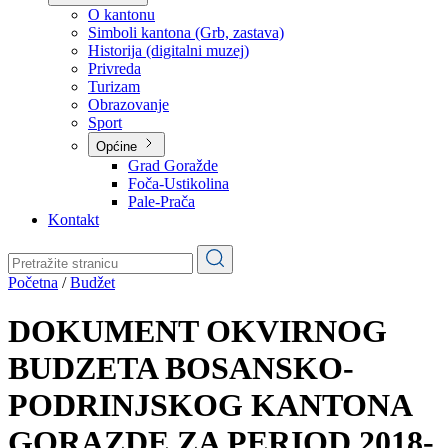
Planovi
Značajni dokumenti
O kantonu
O kantonu
Simboli kantona (Grb, zastava)
Historija (digitalni muzej)
Privreda
Turizam
Obrazovanje
Sport
Općine
Grad Goražde
Foča-Ustikolina
Pale-Prača
Kontakt
Početna
/
Budžet
DOKUMENT OKVIRNOG
BUDZETA BOSANSKO-