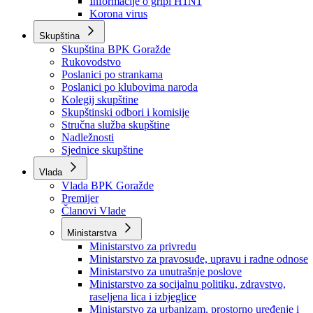
Izvještajno prognozna služba Ministarstva privrede
Izvještaj o radu
Izvještaj OC Uprave
Informacije o gripi H1N1
Korona virus
Skupština
Skupština BPK Goražde
Rukovodstvo
Poslanici po strankama
Poslanici po klubovima naroda
Kolegij skupštine
Skupštinski odbori i komisije
Stručna služba skupštine
Nadležnosti
Sjednice skupštine
Vlada
Vlada BPK Goražde
Premijer
Članovi Vlade
Ministarstva
Ministarstvo za privredu
Ministarstvo za pravosuđe, upravu i radne odnose
Ministarstvo za unutrašnje poslove