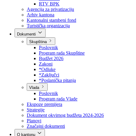
Direkcija za šumarstvo
Javna preduzeća
BPK šume
RTV BPK
Agencija za privatizaciju
Arhiv kantona
Kantonalni stambeni fond
Turistička organizacija
Dokumenti
Skupština
Poslovnik
Program rada Skupštine
Budžet 2026
Zakoni
*Odluke
*Zaključci
*Poslanička pitanja
Vlada
Poslovnik
Program rada Vlade
Ekspoze premijera
Strategije
Dokument okvirnog budžeta 2024-2026