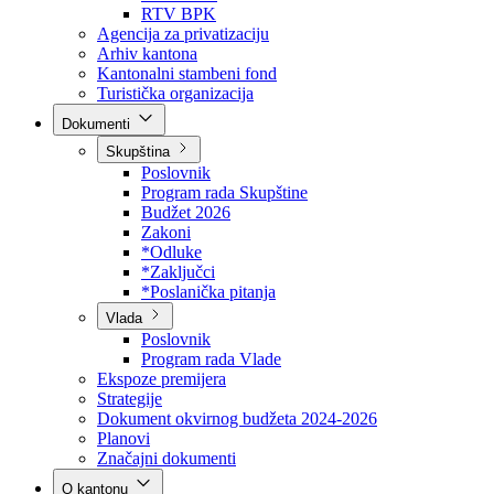
Direkcija za šumarstvo
Javna preduzeća
BPK šume
RTV BPK
Agencija za privatizaciju
Arhiv kantona
Kantonalni stambeni fond
Turistička organizacija
Dokumenti
Skupština
Poslovnik
Program rada Skupštine
Budžet 2026
Zakoni
*Odluke
*Zaključci
*Poslanička pitanja
Vlada
Poslovnik
Program rada Vlade
Ekspoze premijera
Strategije
Dokument okvirnog budžeta 2024-2026