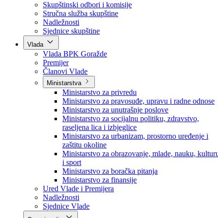
Poslanici po strankama
Poslanici po klubovima naroda
Kolegij skupštine
Skupštinski odbori i komisije
Stručna služba skupštine
Nadležnosti
Sjednice skupštine
Vlada
Vlada BPK Goražde
Premijer
Članovi Vlade
Ministarstva
Ministarstvo za privredu
Ministarstvo za pravosuđe, upravu i radne odnose
Ministarstvo za unutrašnje poslove
Ministarstvo za socijalnu politiku, zdravstvo,
raseljena lica i izbjeglice
Ministarstvo za urbanizam, prostorno uređenje i
zaštitu okoline
Ministarstvo za obrazovanje, mlade, nauku, kultur
i sport
Ministarstvo za boračka pitanja
Ministarstvo za finansije
Ured Vlade i Premijera