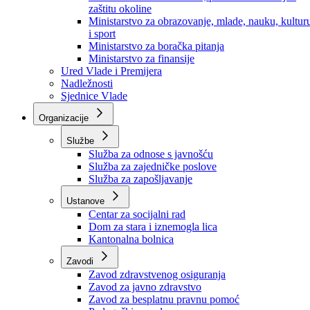
Ministarstvo za socijalnu politiku, zdravstvo,
raseljena lica i izbjeglice
Ministarstvo za urbanizam, prostorno uređenje i
zaštitu okoline
Ministarstvo za obrazovanje, mlade, nauku, kultur
i sport
Ministarstvo za boračka pitanja
Ministarstvo za finansije
Ured Vlade i Premijera
Nadležnosti
Sjednice Vlade
Organizacije
Službe
Služba za odnose s javnošću
Služba za zajedničke poslove
Služba za zapošljavanje
Ustanove
Centar za socijalni rad
Dom za stara i iznemogla lica
Kantonalna bolnica
Zavodi