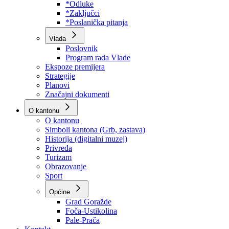
Program rada Skupštine
Budžet 2026
Zakoni
*Odluke
*Zaključci
*Poslanička pitanja
Vlada
Poslovnik
Program rada Vlade
Ekspoze premijera
Strategije
Planovi
Značajni dokumenti
O kantonu
O kantonu
Simboli kantona (Grb, zastava)
Historija (digitalni muzej)
Privreda
Turizam
Obrazovanje
Sport
Općine