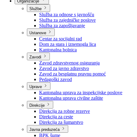
Nadležnosti
Sjednice Vlade
Organizacije
Službe
Služba za odnose s javnošću
Služba za zajedničke poslove
Služba za zapošljavanje
Ustanove
Centar za socijalni rad
Dom za stara i iznemogla lica
Kantonalna bolnica
Zavodi
Zavod zdravstvenog osiguranja
Zavod za javno zdravstvo
Zavod za besplatnu pravnu pomoć
Pedagoški zavod
Uprave
Kantonalna uprava za inspekcijske poslove
Kantonalna uprava civilne zaštite
Direkcije
Direkcija za robne rezerve
Direkcija za ceste