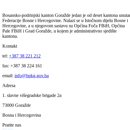
Javni oglas za prijem namještenika u Ministarstvu za privredu
Bosansko-podrinjskom kantonu Goražde