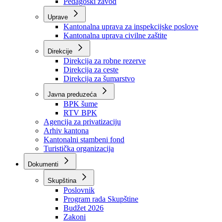
Zavod zdravstvenog osiguranja
Zavod za javno zdravstvo
Zavod za besplatnu pravnu pomoć
Pedagoški zavod
Uprave
Kantonalna uprava za inspekcijske poslove
Kantonalna uprava civilne zaštite
Direkcije
Direkcija za robne rezerve
Direkcija za ceste
Direkcija za šumarstvo
Javna preduzeća
BPK šume
RTV BPK
Agencija za privatizaciju
Arhiv kantona
Kantonalni stambeni fond
Turistička organizacija
Dokumenti
Skupština
Poslovnik