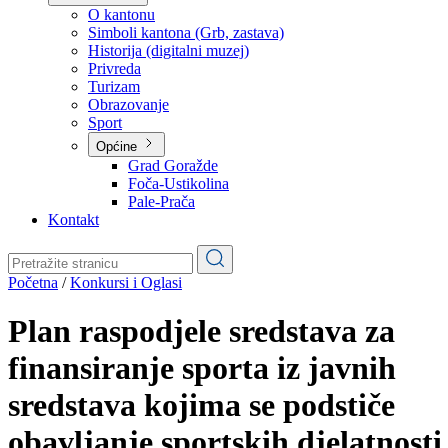
Planovi
Značajni dokumenti
O kantonu
O kantonu
Simboli kantona (Grb, zastava)
Historija (digitalni muzej)
Privreda
Turizam
Obrazovanje
Sport
Općine
Grad Goražde
Foča-Ustikolina
Pale-Prača
Kontakt
Početna
/
Konkursi i Oglasi
Plan raspodjele sredstava za
finansiranje sporta iz javnih