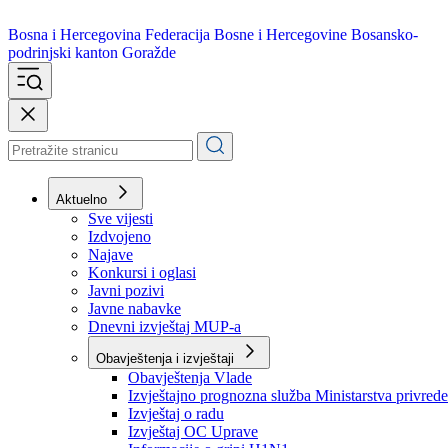
Bosna i Hercegovina
Federacija Bosne i Hercegovine
Bosansko-
podrinjski kanton Goražde
Aktuelno
Sve vijesti
Izdvojeno
Najave
Konkursi i oglasi
Javni pozivi
Javne nabavke
Dnevni izvještaj MUP-a
Obavještenja i izvještaji
Obavještenja Vlade