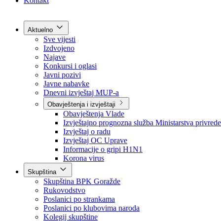
Grad Goražde
Foča-Ustikolina
Pale-Prača
Kontakt
Aktuelno
Sve vijesti
Izdvojeno
Najave
Konkursi i oglasi
Javni pozivi
Javne nabavke
Dnevni izvještaj MUP-a
Obavještenja i izvještaji
Obavještenja Vlade
Izvještajno prognozna služba Ministarstva privrede
Izvještaj o radu
Izvještaj OC Uprave
Informacije o gripi H1N1
Korona virus
Skupština
Skupština BPK Goražde
Rukovodstvo