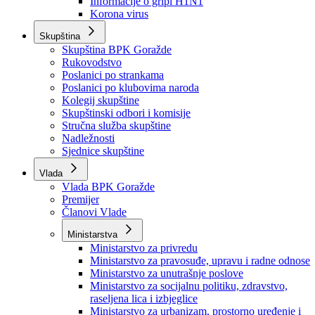
Izvještajno prognozna služba Ministarstva privrede
Izvještaj o radu
Izvještaj OC Uprave
Informacije o gripi H1N1
Korona virus
Skupština
Skupština BPK Goražde
Rukovodstvo
Poslanici po strankama
Poslanici po klubovima naroda
Kolegij skupštine
Skupštinski odbori i komisije
Stručna služba skupštine
Nadležnosti
Sjednice skupštine
Vlada
Vlada BPK Goražde
Premijer
Članovi Vlade
Ministarstva
Ministarstvo za privredu
Ministarstvo za pravosuđe, upravu i radne odnose
Ministarstvo za unutrašnje poslove