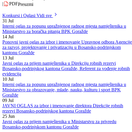
– podrinjskog kantona Goražde za 2019. godinu REDOVNI
PROGRAMI – kvalitetni sport (priprema i takmičenje), kantonalni
savezi, školski sport, sport lica sa invaliditetom
|
PDF
Preuzmi
Konkursi i Oglasi
Vidi sve
31
Jul
Interni oglas za popunu upražnjenog radnog mjesta namještenika u
Ministarstvo za boračka pitanja BPK Goražde
14
Jul
Ponovni javni oglas za izbor i imenovanje Upravnog odbora Agencije
za razvoj, projektovanje i privatizaciju u Bosansko-podrinjskom
kantonu Goražde
13
Jul
Javni oglas za prijem namještenika u Direkciju robnih rezervi
Bosansko-podrinjskog kantona Goražde, Referent za vođenje robnih
evidencija
10
Jul
Interni oglas za popunu upražnjenog radnog mjesta namještenika u
Ministarstvo za obrazovanje, mlade, nauku, kulturu i sport BPK
Goražde
09
Jul
JAVNI OGLAS za izbor i imenovanje direktora Direkcije robnih
rezervi Bosansko-podrinjskog kantona Goražde
25
Jun