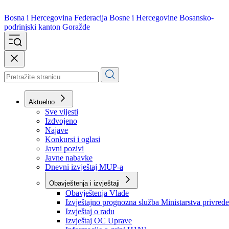
Bosna i Hercegovina
Federacija Bosne i Hercegovine
Bosansko-
podrinjski kanton Goražde
Aktuelno
Sve vijesti
Izdvojeno
Najave
Konkursi i oglasi
Javni pozivi
Javne nabavke
Dnevni izvještaj MUP-a
Obavještenja i izvještaji
Obavještenja Vlade