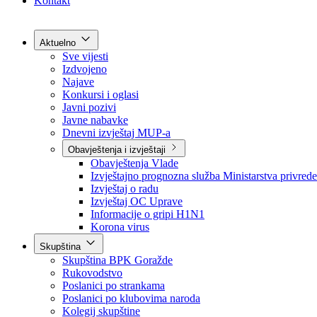
Grad Goražde
Foča-Ustikolina
Pale-Prača
Kontakt
Aktuelno
Sve vijesti
Izdvojeno
Najave
Konkursi i oglasi
Javni pozivi
Javne nabavke
Dnevni izvještaj MUP-a
Obavještenja i izvještaji
Obavještenja Vlade
Izvještajno prognozna služba Ministarstva privrede
Izvještaj o radu
Izvještaj OC Uprave
Informacije o gripi H1N1
Korona virus
Skupština
Skupština BPK Goražde
Rukovodstvo