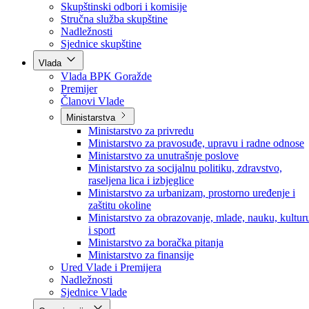
Poslanici po strankama
Poslanici po klubovima naroda
Kolegij skupštine
Skupštinski odbori i komisije
Stručna služba skupštine
Nadležnosti
Sjednice skupštine
Vlada
Vlada BPK Goražde
Premijer
Članovi Vlade
Ministarstva
Ministarstvo za privredu
Ministarstvo za pravosuđe, upravu i radne odnose
Ministarstvo za unutrašnje poslove
Ministarstvo za socijalnu politiku, zdravstvo,
raseljena lica i izbjeglice
Ministarstvo za urbanizam, prostorno uređenje i
zaštitu okoline
Ministarstvo za obrazovanje, mlade, nauku, kultur
i sport
Ministarstvo za boračka pitanja
Ministarstvo za finansije
Ured Vlade i Premijera