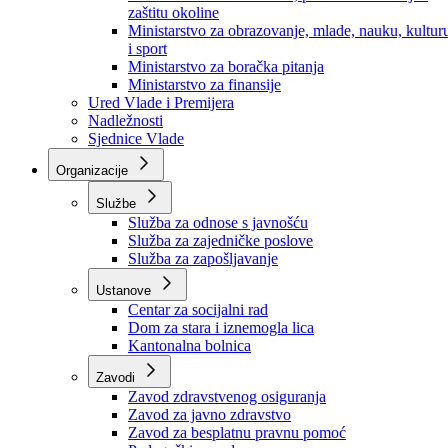
Ministarstvo za socijalnu politiku, zdravstvo,
raseljena lica i izbjeglice
Ministarstvo za urbanizam, prostorno uređenje i
zaštitu okoline
Ministarstvo za obrazovanje, mlade, nauku, kultur
i sport
Ministarstvo za boračka pitanja
Ministarstvo za finansije
Ured Vlade i Premijera
Nadležnosti
Sjednice Vlade
Organizacije
Službe
Služba za odnose s javnošću
Služba za zajedničke poslove
Služba za zapošljavanje
Ustanove
Centar za socijalni rad
Dom za stara i iznemogla lica
Kantonalna bolnica
Zavodi