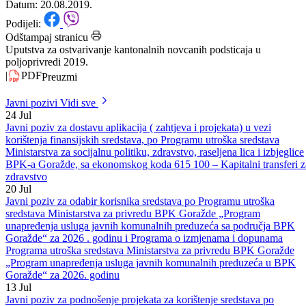
podsticaja u poljoprivredi 2019.
Datum: 20.08.2019.
Podijeli:
Odštampaj stranicu
Uputstva za ostvarivanje kantonalnih novcanih podsticaja u
poljoprivredi 2019.
|
PDF
Preuzmi
Javni pozivi
Vidi sve
24
Jul
Javni poziv za dostavu aplikacija ( zahtjeva i projekata) u vezi
korištenja finansijskih sredstava, po Programu utroška sredstava
Ministarstva za socijalnu politiku, zdravstvo, raseljena lica i izbjeglice
BPK-a Goražde, sa ekonomskog koda 615 100 – Kapitalni transferi z
zdravstvo
20
Jul
Javni poziv za odabir korisnika sredstava po Programu utroška
sredstava Ministarstva za privredu BPK Goražde „Program
unapređenja usluga javnih komunalnih preduzeća sa područja BPK
Goražde“ za 2026 . godinu i Programa o izmjenama i dopunama
Programa utroška sredstava Ministarstva za privredu BPK Goražde
„Program unapređenja usluga javnih komunalnih preduzeća u BPK