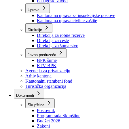
Zavod zdravstvenog osiguranja
Zavod za javno zdravstvo
Zavod za besplatnu pravnu pomoć
Pedagoški zavod
Uprave
Kantonalna uprava za inspekcijske poslove
Kantonalna uprava civilne zaštite
Direkcije
Direkcija za robne rezerve
Direkcija za ceste
Direkcija za šumarstvo
Javna preduzeća
BPK šume
RTV BPK
Agencija za privatizaciju
Arhiv kantona
Kantonalni stambeni fond
Turistička organizacija
Dokumenti
Skupština
Poslovnik