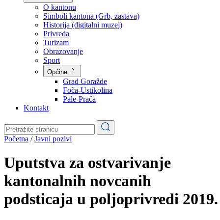
Planovi
Značajni dokumenti
O kantonu
O kantonu
Simboli kantona (Grb, zastava)
Historija (digitalni muzej)
Privreda
Turizam
Obrazovanje
Sport
Općine
Grad Goražde
Foča-Ustikolina
Pale-Prača
Kontakt
Početna
/
Javni pozivi
Uputstva za ostvarivanje
kantonalnih novcanih