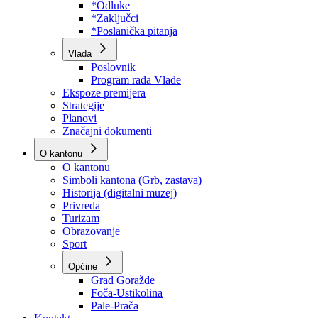
Program rada Skupštine
Budžet 2026
Zakoni
*Odluke
*Zaključci
*Poslanička pitanja
Vlada
Poslovnik
Program rada Vlade
Ekspoze premijera
Strategije
Planovi
Značajni dokumenti
O kantonu
O kantonu
Simboli kantona (Grb, zastava)
Historija (digitalni muzej)
Privreda
Turizam
Obrazovanje
Sport
Općine