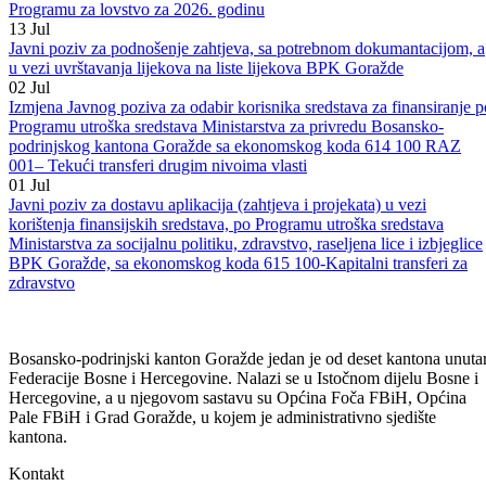
Goražde“ za 2026. godinu
13
Jul
Javni poziv za podnošenje projekata za korištenje sredstava po
Programu za lovstvo za 2026. godinu
13
Jul
Javni poziv za podnošenje zahtjeva, sa potrebnom dokumantacijom, a
u vezi uvrštavanja lijekova na liste lijekova BPK Goražde
02
Jul
Izmjena Javnog poziva za odabir korisnika sredstava za finansiranje p
Programu utroška sredstava Ministarstva za privredu Bosansko-
podrinjskog kantona Goražde sa ekonomskog koda 614 100 RAZ
001– Tekući transferi drugim nivoima vlasti
01
Jul
Javni poziv za dostavu aplikacija (zahtjeva i projekata) u vezi
korištenja finansijskih sredstava, po Programu utroška sredstava
Ministarstva za socijalnu politiku, zdravstvo, raseljena lice i izbjeglice
BPK Goražde, sa ekonomskog koda 615 100-Kapitalni transferi za
zdravstvo