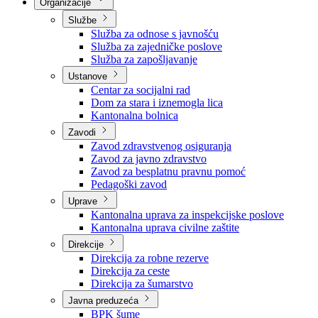
Nadležnosti
Sjednice Vlade
Organizacije
Službe
Služba za odnose s javnošću
Služba za zajedničke poslove
Služba za zapošljavanje
Ustanove
Centar za socijalni rad
Dom za stara i iznemogla lica
Kantonalna bolnica
Zavodi
Zavod zdravstvenog osiguranja
Zavod za javno zdravstvo
Zavod za besplatnu pravnu pomoć
Pedagoški zavod
Uprave
Kantonalna uprava za inspekcijske poslove
Kantonalna uprava civilne zaštite
Direkcije
Direkcija za robne rezerve
Direkcija za ceste