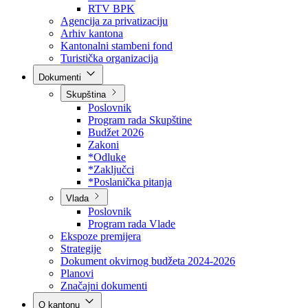
Direkcija za šumarstvo
Javna preduzeća
BPK šume
RTV BPK
Agencija za privatizaciju
Arhiv kantona
Kantonalni stambeni fond
Turistička organizacija
Dokumenti
Skupština
Poslovnik
Program rada Skupštine
Budžet 2026
Zakoni
*Odluke
*Zaključci
*Poslanička pitanja
Vlada
Poslovnik
Program rada Vlade
Ekspoze premijera
Strategije
Dokument okvirnog budžeta 2024-2026