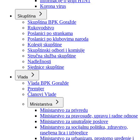
Izvještajno prognozna služba Ministarstva privrede
Izvještaj o radu
Izvještaj OC Uprave
Informacije o gripi H1N1
Korona virus
Skupština
Skupština BPK Goražde
Rukovodstvo
Poslanici po strankama
Poslanici po klubovima naroda
Kolegij skupštine
Skupštinski odbori i komisije
Stručna služba skupštine
Nadležnosti
Sjednice skupštine
Vlada
Vlada BPK Goražde
Premijer
Članovi Vlade
Ministarstva
Ministarstvo za privredu
Ministarstvo za pravosuđe, upravu i radne odnose
Ministarstvo za unutrašnje poslove