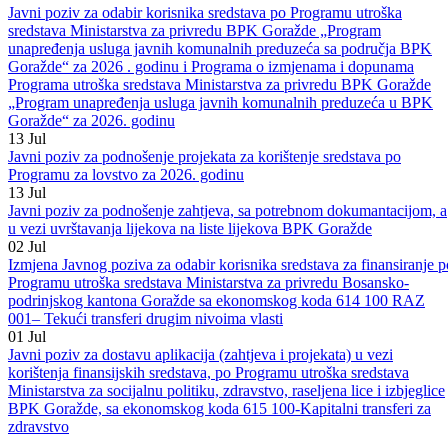
BPK-a Goražde, sa ekonomskog koda 615 100 – Kapitalni transferi z
zdravstvo
20
Jul
Javni poziv za odabir korisnika sredstava po Programu utroška
sredstava Ministarstva za privredu BPK Goražde „Program
unapređenja usluga javnih komunalnih preduzeća sa područja BPK
Goražde“ za 2026 . godinu i Programa o izmjenama i dopunama
Programa utroška sredstava Ministarstva za privredu BPK Goražde
„Program unapređenja usluga javnih komunalnih preduzeća u BPK
Goražde“ za 2026. godinu
13
Jul
Javni poziv za podnošenje projekata za korištenje sredstava po
Programu za lovstvo za 2026. godinu
13
Jul
Javni poziv za podnošenje zahtjeva, sa potrebnom dokumantacijom, a
u vezi uvrštavanja lijekova na liste lijekova BPK Goražde
02
Jul
Izmjena Javnog poziva za odabir korisnika sredstava za finansiranje p
Programu utroška sredstava Ministarstva za privredu Bosansko-
podrinjskog kantona Goražde sa ekonomskog koda 614 100 RAZ
001– Tekući transferi drugim nivoima vlasti
01
Jul
Javni poziv za dostavu aplikacija (zahtjeva i projekata) u vezi
korištenja finansijskih sredstava, po Programu utroška sredstava
Ministarstva za socijalnu politiku, zdravstvo, raseljena lice i izbjeglice