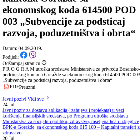
privredu Bosansko-podrinjskog
kantona Goražde sa
ekonomskog koda 614500 POD
003 „Subvencije za podsticaj
razvoja, poduzetništva i obrta“
Datum: 04.09.2019.
Podijeli:
Odštampaj stranicu
P R O G R A M utroška sredstava Ministarstva za privredu Bosansko
podrinjskog kantona Goražde sa ekonomskog koda 614500 POD 00
„Subvencije za podsticaj razvoja, poduzetništva i obrta“
|
PDF
Preuzmi
Javni pozivi
Vidi sve
24
Jul
Javni poziv za dostavu aplikacija ( zahtjeva i projekata) u vezi
korištenja finansijskih sredstava, po Programu utroška sredstava
Ministarstva za socijalnu politiku, zdravstvo, raseljena lica i izbjeglice