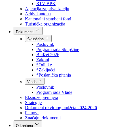
Direkcija za šumarstvo
Javna preduzeća
BPK šume
RTV BPK
Agencija za privatizaciju
Arhiv kantona
Kantonalni stambeni fond
Turistička organizacija
Dokumenti
Skupština
Poslovnik
Program rada Skupštine
Budžet 2026
Zakoni
*Odluke
*Zaključci
*Poslanička pitanja
Vlada
Poslovnik
Program rada Vlade
Ekspoze premijera
Strategije
Dokument okvirnog budžeta 2024-2026