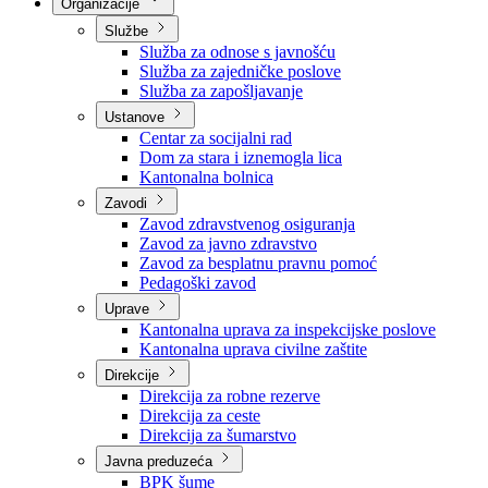
Nadležnosti
Sjednice Vlade
Organizacije
Službe
Služba za odnose s javnošću
Služba za zajedničke poslove
Služba za zapošljavanje
Ustanove
Centar za socijalni rad
Dom za stara i iznemogla lica
Kantonalna bolnica
Zavodi
Zavod zdravstvenog osiguranja
Zavod za javno zdravstvo
Zavod za besplatnu pravnu pomoć
Pedagoški zavod
Uprave
Kantonalna uprava za inspekcijske poslove
Kantonalna uprava civilne zaštite
Direkcije
Direkcija za robne rezerve
Direkcija za ceste