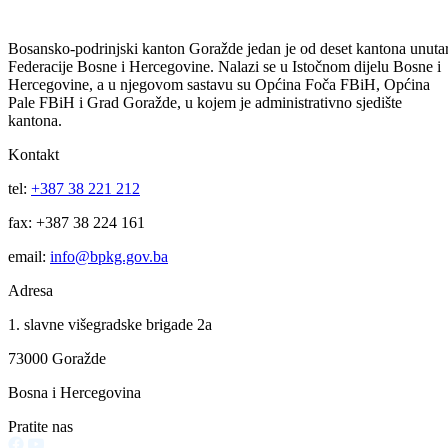
BPK Goražde, sa ekonomskog koda 615 100-Kapitalni transferi za
zdravstvo