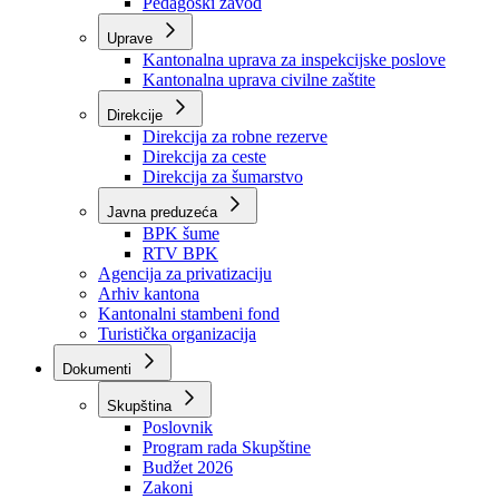
Zavod zdravstvenog osiguranja
Zavod za javno zdravstvo
Zavod za besplatnu pravnu pomoć
Pedagoški zavod
Uprave
Kantonalna uprava za inspekcijske poslove
Kantonalna uprava civilne zaštite
Direkcije
Direkcija za robne rezerve
Direkcija za ceste
Direkcija za šumarstvo
Javna preduzeća
BPK šume
RTV BPK
Agencija za privatizaciju
Arhiv kantona
Kantonalni stambeni fond
Turistička organizacija
Dokumenti
Skupština
Poslovnik