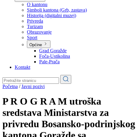
Planovi
Značajni dokumenti
O kantonu
O kantonu
Simboli kantona (Grb, zastava)
Historija (digitalni muzej)
Privreda
Turizam
Obrazovanje
Sport
Općine
Grad Goražde
Foča-Ustikolina
Pale-Prača
Kontakt
Početna
/
Javni pozivi
P R O G R A M utroška
sredstava Ministarstva za