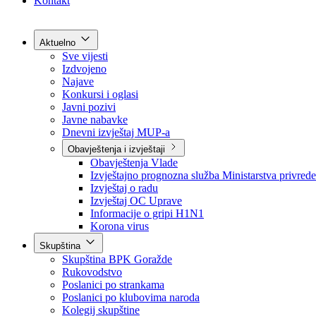
Grad Goražde
Foča-Ustikolina
Pale-Prača
Kontakt
Aktuelno
Sve vijesti
Izdvojeno
Najave
Konkursi i oglasi
Javni pozivi
Javne nabavke
Dnevni izvještaj MUP-a
Obavještenja i izvještaji
Obavještenja Vlade
Izvještajno prognozna služba Ministarstva privrede
Izvještaj o radu
Izvještaj OC Uprave
Informacije o gripi H1N1
Korona virus
Skupština
Skupština BPK Goražde
Rukovodstvo