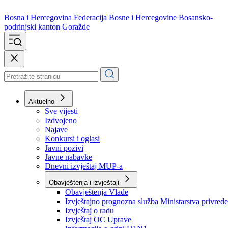
Bosna i Hercegovina
Federacija Bosne i Hercegovine
Bosansko-
podrinjski kanton Goražde
Aktuelno
Sve vijesti
Izdvojeno
Najave
Konkursi i oglasi
Javni pozivi
Javne nabavke
Dnevni izvještaj MUP-a
Obavještenja i izvještaji
Obavještenja Vlade