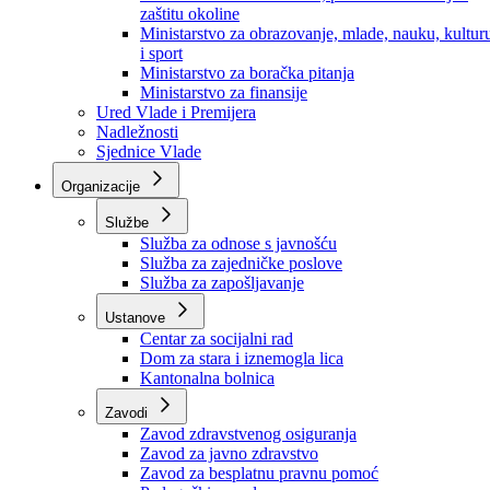
Ministarstvo za socijalnu politiku, zdravstvo,
raseljena lica i izbjeglice
Ministarstvo za urbanizam, prostorno uređenje i
zaštitu okoline
Ministarstvo za obrazovanje, mlade, nauku, kultur
i sport
Ministarstvo za boračka pitanja
Ministarstvo za finansije
Ured Vlade i Premijera
Nadležnosti
Sjednice Vlade
Organizacije
Službe
Služba za odnose s javnošću
Služba za zajedničke poslove
Služba za zapošljavanje
Ustanove
Centar za socijalni rad
Dom za stara i iznemogla lica
Kantonalna bolnica
Zavodi