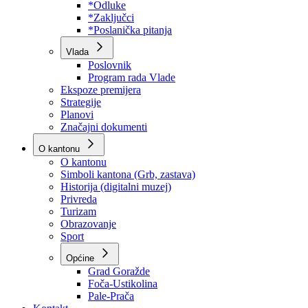
Program rada Skupštine
Budžet 2026
Zakoni
*Odluke
*Zaključci
*Poslanička pitanja
Vlada
Poslovnik
Program rada Vlade
Ekspoze premijera
Strategije
Planovi
Značajni dokumenti
O kantonu
O kantonu
Simboli kantona (Grb, zastava)
Historija (digitalni muzej)
Privreda
Turizam
Obrazovanje
Sport
Općine