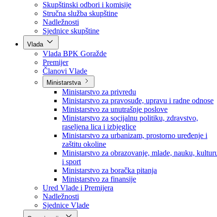
Poslanici po strankama
Poslanici po klubovima naroda
Kolegij skupštine
Skupštinski odbori i komisije
Stručna služba skupštine
Nadležnosti
Sjednice skupštine
Vlada
Vlada BPK Goražde
Premijer
Članovi Vlade
Ministarstva
Ministarstvo za privredu
Ministarstvo za pravosuđe, upravu i radne odnose
Ministarstvo za unutrašnje poslove
Ministarstvo za socijalnu politiku, zdravstvo,
raseljena lica i izbjeglice
Ministarstvo za urbanizam, prostorno uređenje i
zaštitu okoline
Ministarstvo za obrazovanje, mlade, nauku, kultur
i sport
Ministarstvo za boračka pitanja
Ministarstvo za finansije
Ured Vlade i Premijera