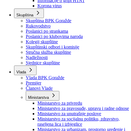
Izvještajno prognozna služba Ministarstva privrede
Izvještaj o radu
Izvještaj OC Uprave
Informacije o gripi H1N1
Korona virus
Skupština
Skupština BPK Goražde
Rukovodstvo
Poslanici po strankama
Poslanici po klubovima naroda
Kolegij skupštine
Skupštinski odbori i komisije
Stručna služba skupštine
Nadležnosti
Sjednice skupštine
Vlada
Vlada BPK Goražde
Premijer
Članovi Vlade
Ministarstva
Ministarstvo za privredu
Ministarstvo za pravosuđe, upravu i radne odnose
Ministarstvo za unutrašnje poslove