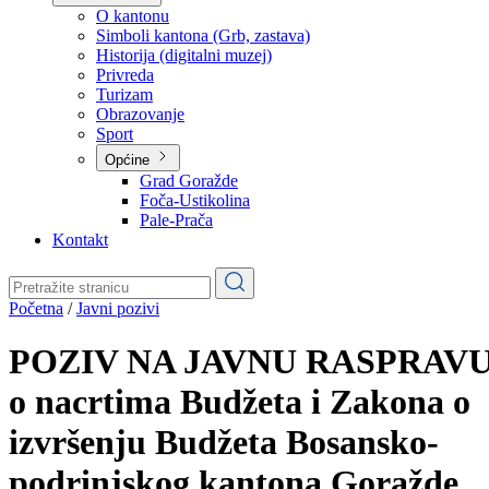
Planovi
Značajni dokumenti
O kantonu
O kantonu
Simboli kantona (Grb, zastava)
Historija (digitalni muzej)
Privreda
Turizam
Obrazovanje
Sport
Općine
Grad Goražde
Foča-Ustikolina
Pale-Prača
Kontakt
Početna
/
Javni pozivi
POZIV NA JAVNU RASPRAV
o nacrtima Budžeta i Zakona o