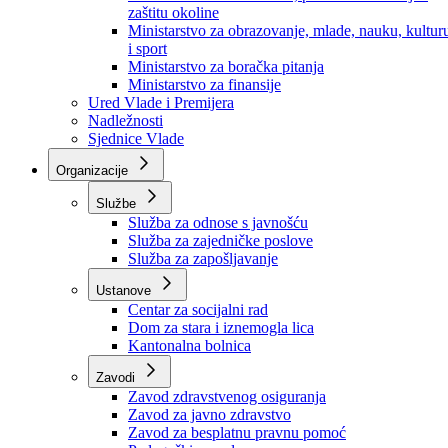
Ministarstvo za socijalnu politiku, zdravstvo,
raseljena lica i izbjeglice
Ministarstvo za urbanizam, prostorno uređenje i
zaštitu okoline
Ministarstvo za obrazovanje, mlade, nauku, kultur
i sport
Ministarstvo za boračka pitanja
Ministarstvo za finansije
Ured Vlade i Premijera
Nadležnosti
Sjednice Vlade
Organizacije
Službe
Služba za odnose s javnošću
Služba za zajedničke poslove
Služba za zapošljavanje
Ustanove
Centar za socijalni rad
Dom za stara i iznemogla lica
Kantonalna bolnica
Zavodi