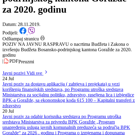
izvršenju Budžeta Bosansko-
podrinjskog kantona Goražde
za 2020. godinu
Datum: 28.11.2019.
Podijeli:
Odštampaj stranicu
POZIV NA JAVNU RASPRAVU o nacrtima Budžeta i Zakona o
izvršenju Budžeta Bosansko-podrinjskog kantona Goražde za 2020.
godinu
|
PDF
Preuzmi
Javni pozivi
Vidi sve
24
Jul
Javni poziv za dostavu aplikacija ( zahtjeva i projekata) u vezi
korištenja finansijskih sredstava, po Programu utroška sredstava
Ministarstva za socijalnu politiku, zdravstvo, raseljena lica i izbjeglice
BPK-a Goražde, sa ekonomskog koda 615 100 – Kapitalni transferi z
zdravstvo
20
Jul
Javni poziv za odabir korisnika sredstava po Programu utroška