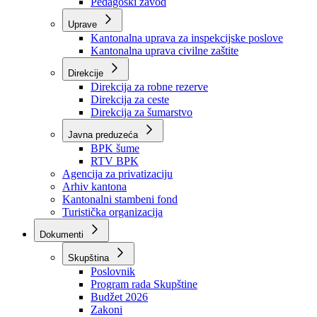
Zavod zdravstvenog osiguranja
Zavod za javno zdravstvo
Zavod za besplatnu pravnu pomoć
Pedagoški zavod
Uprave
Kantonalna uprava za inspekcijske poslove
Kantonalna uprava civilne zaštite
Direkcije
Direkcija za robne rezerve
Direkcija za ceste
Direkcija za šumarstvo
Javna preduzeća
BPK šume
RTV BPK
Agencija za privatizaciju
Arhiv kantona
Kantonalni stambeni fond
Turistička organizacija
Dokumenti
Skupština
Poslovnik