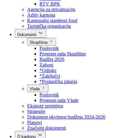
Direkcija za šumarstvo
Javna preduzeća
BPK šume
RTV BPK
Agencija za privatizaciju
Arhiv kantona
Kantonalni stambeni fond
Turistička organizacija
Dokumenti
Skupština
Poslovnik
Program rada Skupštine
Budžet 2026
Zakoni
*Odluke
*Zaključci
*Poslanička pitanja
Vlada
Poslovnik
Program rada Vlade
Ekspoze premijera
Strategije
Dokument okvirnog budžeta 2024-2026