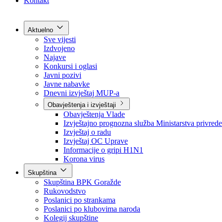
Grad Goražde
Foča-Ustikolina
Pale-Prača
Kontakt
Aktuelno
Sve vijesti
Izdvojeno
Najave
Konkursi i oglasi
Javni pozivi
Javne nabavke
Dnevni izvještaj MUP-a
Obavještenja i izvještaji
Obavještenja Vlade
Izvještajno prognozna služba Ministarstva privrede
Izvještaj o radu
Izvještaj OC Uprave
Informacije o gripi H1N1
Korona virus
Skupština
Skupština BPK Goražde
Rukovodstvo