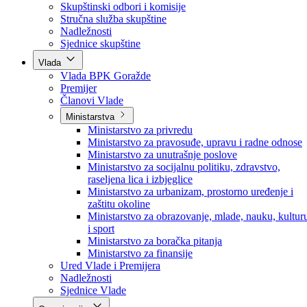
Poslanici po strankama
Poslanici po klubovima naroda
Kolegij skupštine
Skupštinski odbori i komisije
Stručna služba skupštine
Nadležnosti
Sjednice skupštine
Vlada
Vlada BPK Goražde
Premijer
Članovi Vlade
Ministarstva
Ministarstvo za privredu
Ministarstvo za pravosuđe, upravu i radne odnose
Ministarstvo za unutrašnje poslove
Ministarstvo za socijalnu politiku, zdravstvo,
raseljena lica i izbjeglice
Ministarstvo za urbanizam, prostorno uređenje i
zaštitu okoline
Ministarstvo za obrazovanje, mlade, nauku, kultur
i sport
Ministarstvo za boračka pitanja
Ministarstvo za finansije
Ured Vlade i Premijera