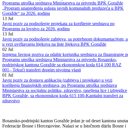
sredstava Ministarstva za privredu BPK Goražde „Program
unapređenja usluga javnih komunalnih preduzeća sa područja BPK
Goražde“ za 2026 . godinu i Programa o izmjenama i dopunama
Programa utroška sredstava Ministarstva za privredu BPK Goražde
„Program unapređenja usluga javnih komunalnih preduzeća u BPK
Goražde“ za 2026. godinu
13
Jul
Javni poziv za podnošenje projekata za korištenje sredstava po
Programu za lovstvo za 2026. godinu
13
Jul
Javni poziv za podnošenje zahtjeva, sa potrebnom dokumantacijom, a
u vezi uvrštavanja lijekova na liste lijekova BPK Goražde
02
Jul
Izmjena Javnog poziva za odabir korisnika sredstava za finansiranje p
Programu utroška sredstava Ministarstva za privredu Bosansko-
podrinjskog kantona Goražde sa ekonomskog koda 614 100 RAZ
001– Tekući transferi drugim nivoima vlasti
01
Jul
Javni poziv za dostavu aplikacija (zahtjeva i projekata) u vezi
korištenja finansijskih sredstava, po Programu utroška sredstava
Ministarstva za socijalnu politiku, zdravstvo, raseljena lice i izbjeglice
BPK Goražde, sa ekonomskog koda 615 100-Kapitalni transferi za
zdravstvo