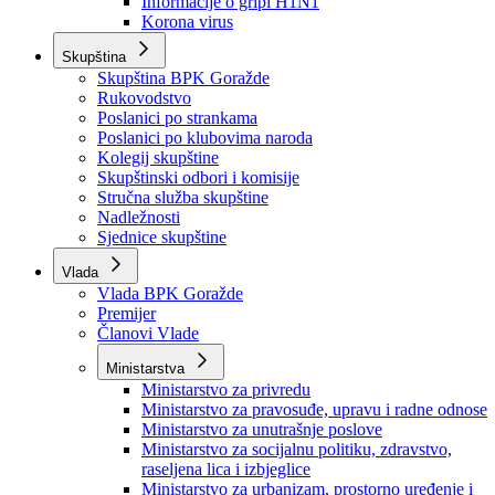
Izvještajno prognozna služba Ministarstva privrede
Izvještaj o radu
Izvještaj OC Uprave
Informacije o gripi H1N1
Korona virus
Skupština
Skupština BPK Goražde
Rukovodstvo
Poslanici po strankama
Poslanici po klubovima naroda
Kolegij skupštine
Skupštinski odbori i komisije
Stručna služba skupštine
Nadležnosti
Sjednice skupštine
Vlada
Vlada BPK Goražde
Premijer
Članovi Vlade
Ministarstva
Ministarstvo za privredu
Ministarstvo za pravosuđe, upravu i radne odnose
Ministarstvo za unutrašnje poslove