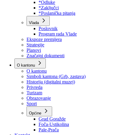
Program rada Skupštine
Budžet 2026
Zakoni
*Odluke
*Zaključci
*Poslanička pitanja
Vlada
Poslovnik
Program rada Vlade
Ekspoze premijera
Strategije
Planovi
Značajni dokumenti
O kantonu
O kantonu
Simboli kantona (Grb, zastava)
Historija (digitalni muzej)
Privreda
Turizam
Obrazovanje
Sport
Općine