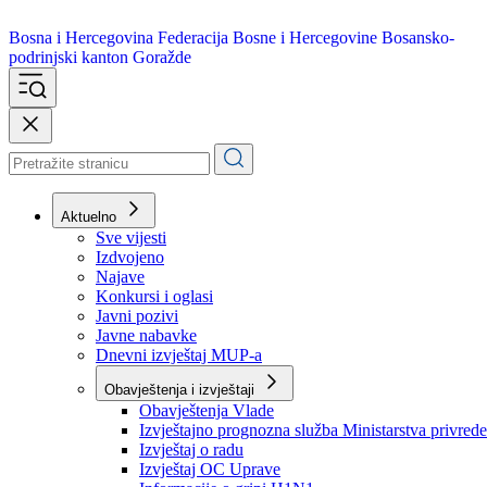
Bosna i Hercegovina
Federacija Bosne i Hercegovine
Bosansko-
podrinjski kanton Goražde
Aktuelno
Sve vijesti
Izdvojeno
Najave
Konkursi i oglasi
Javni pozivi
Javne nabavke
Dnevni izvještaj MUP-a
Obavještenja i izvještaji
Obavještenja Vlade