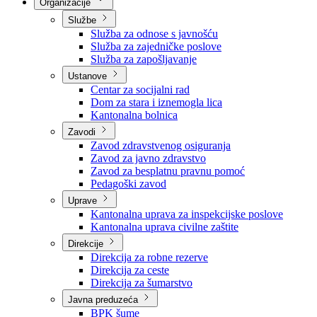
Nadležnosti
Sjednice Vlade
Organizacije
Službe
Služba za odnose s javnošću
Služba za zajedničke poslove
Služba za zapošljavanje
Ustanove
Centar za socijalni rad
Dom za stara i iznemogla lica
Kantonalna bolnica
Zavodi
Zavod zdravstvenog osiguranja
Zavod za javno zdravstvo
Zavod za besplatnu pravnu pomoć
Pedagoški zavod
Uprave
Kantonalna uprava za inspekcijske poslove
Kantonalna uprava civilne zaštite
Direkcije
Direkcija za robne rezerve
Direkcija za ceste