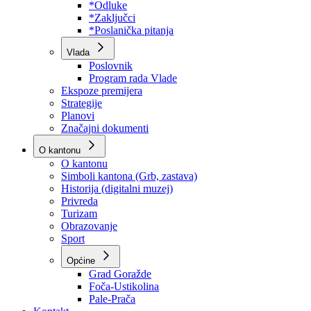
Program rada Skupštine
Budžet 2026
Zakoni
*Odluke
*Zaključci
*Poslanička pitanja
Vlada
Poslovnik
Program rada Vlade
Ekspoze premijera
Strategije
Planovi
Značajni dokumenti
O kantonu
O kantonu
Simboli kantona (Grb, zastava)
Historija (digitalni muzej)
Privreda
Turizam
Obrazovanje
Sport
Općine