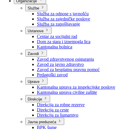
Nadležnosti
Sjednice Vlade
Organizacije
Službe
Služba za odnose s javnošću
Služba za zajedničke poslove
Služba za zapošljavanje
Ustanove
Centar za socijalni rad
Dom za stara i iznemogla lica
Kantonalna bolnica
Zavodi
Zavod zdravstvenog osiguranja
Zavod za javno zdravstvo
Zavod za besplatnu pravnu pomoć
Pedagoški zavod
Uprave
Kantonalna uprava za inspekcijske poslove
Kantonalna uprava civilne zaštite
Direkcije
Direkcija za robne rezerve
Direkcija za ceste