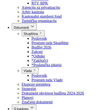
Direkcija za šumarstvo
Javna preduzeća
BPK šume
RTV BPK
Agencija za privatizaciju
Arhiv kantona
Kantonalni stambeni fond
Turistička organizacija
Dokumenti
Skupština
Poslovnik
Program rada Skupštine
Budžet 2026
Zakoni
*Odluke
*Zaključci
*Poslanička pitanja
Vlada
Poslovnik
Program rada Vlade
Ekspoze premijera
Strategije
Dokument okvirnog budžeta 2024-2026