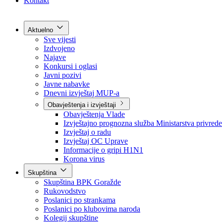
Grad Goražde
Foča-Ustikolina
Pale-Prača
Kontakt
Aktuelno
Sve vijesti
Izdvojeno
Najave
Konkursi i oglasi
Javni pozivi
Javne nabavke
Dnevni izvještaj MUP-a
Obavještenja i izvještaji
Obavještenja Vlade
Izvještajno prognozna služba Ministarstva privrede
Izvještaj o radu
Izvještaj OC Uprave
Informacije o gripi H1N1
Korona virus
Skupština
Skupština BPK Goražde
Rukovodstvo