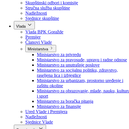
Poslanici po strankama
Poslanici po klubovima naroda
Kolegij skupštine
Skupštinski odbori i komisije
Stručna služba skupštine
Nadležnosti
Sjednice skupštine
Vlada
Vlada BPK Goražde
Premijer
Članovi Vlade
Ministarstva
Ministarstvo za privredu
Ministarstvo za pravosuđe, upravu i radne odnose
Ministarstvo za unutrašnje poslove
Ministarstvo za socijalnu politiku, zdravstvo,
raseljena lica i izbjeglice
Ministarstvo za urbanizam, prostorno uređenje i
zaštitu okoline
Ministarstvo za obrazovanje, mlade, nauku, kultur
i sport
Ministarstvo za boračka pitanja
Ministarstvo za finansije
Ured Vlade i Premijera