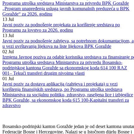
sredstava Ministarstva za privredu BPK Goražde „Program
unapređenja usluga javnih komunalnih preduzeća sa područja BPK
Goražde“ za 2026 . godinu i Programa o izmjenama i dopunama
Programa utroška sredstava Ministarstva za privredu BPK Goražde
„Program unapređenja usluga javnih komunalnih preduzeća u BPK
Goražde“ za 2026. godinu
13
Jul
Javni poziv za podnošenje projekata za korištenje sredstava po
Programu za lovstvo za 2026. godinu
13
Jul
Javni poziv za podnošenje zahtjeva, sa potrebnom dokumantacijom, a
u vezi uvrštavanja lijekova na liste lijekova BPK Goražde
02
Jul
Izmjena Javnog poziva za odabir korisnika sredstava za finansiranje p
Programu utroška sredstava Ministarstva za privredu Bosansko-
podrinjskog kantona Goražde sa ekonomskog koda 614 100 RAZ
001– Tekući transferi drugim nivoima vlasti
01
Jul
Javni poziv za dostavu aplikacija (zahtjeva i projekata) u vezi
korištenja finansijskih sredstava, po Programu utroška sredstava
Ministarstva za socijalnu politiku, zdravstvo, raseljena lice i izbjeglice
BPK Goražde, sa ekonomskog koda 615 100-Kapitalni transferi za
zdravstvo