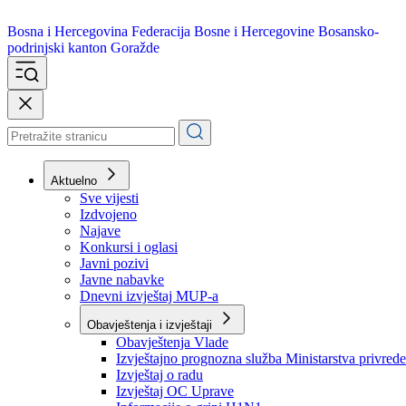
Bosna i Hercegovina
Federacija Bosne i Hercegovine
Bosansko-
podrinjski kanton Goražde
Aktuelno
Sve vijesti
Izdvojeno
Najave
Konkursi i oglasi
Javni pozivi
Javne nabavke
Dnevni izvještaj MUP-a
Obavještenja i izvještaji
Obavještenja Vlade