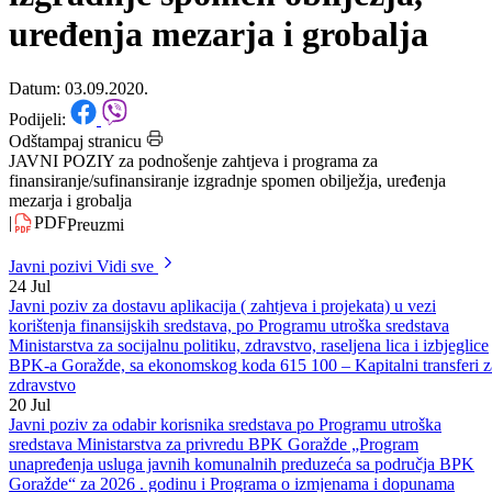
finansiranje/sufinansiranje
izgradnje spomen obilježja,
uređenja mezarja i grobalja
Datum: 03.09.2020.
Podijeli:
Odštampaj stranicu
JAVNI POZIY za podnošenje zahtjeva i programa za
finansiranje/sufinansiranje izgradnje spomen obilježja, uređenja
mezarja i grobalja
|
PDF
Preuzmi
Javni pozivi
Vidi sve
24
Jul
Javni poziv za dostavu aplikacija ( zahtjeva i projekata) u vezi
korištenja finansijskih sredstava, po Programu utroška sredstava
Ministarstva za socijalnu politiku, zdravstvo, raseljena lica i izbjeglice
BPK-a Goražde, sa ekonomskog koda 615 100 – Kapitalni transferi z
zdravstvo
20
Jul
Javni poziv za odabir korisnika sredstava po Programu utroška