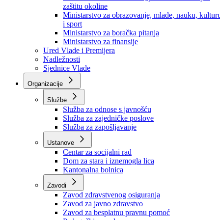
Ministarstvo za socijalnu politiku, zdravstvo,
raseljena lica i izbjeglice
Ministarstvo za urbanizam, prostorno uređenje i
zaštitu okoline
Ministarstvo za obrazovanje, mlade, nauku, kultur
i sport
Ministarstvo za boračka pitanja
Ministarstvo za finansije
Ured Vlade i Premijera
Nadležnosti
Sjednice Vlade
Organizacije
Službe
Služba za odnose s javnošću
Služba za zajedničke poslove
Služba za zapošljavanje
Ustanove
Centar za socijalni rad
Dom za stara i iznemogla lica
Kantonalna bolnica
Zavodi