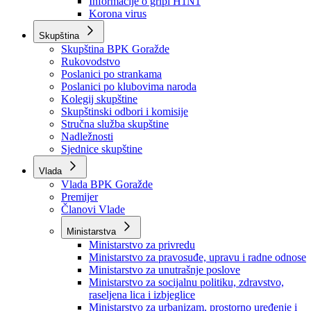
Izvještajno prognozna služba Ministarstva privrede
Izvještaj o radu
Izvještaj OC Uprave
Informacije o gripi H1N1
Korona virus
Skupština
Skupština BPK Goražde
Rukovodstvo
Poslanici po strankama
Poslanici po klubovima naroda
Kolegij skupštine
Skupštinski odbori i komisije
Stručna služba skupštine
Nadležnosti
Sjednice skupštine
Vlada
Vlada BPK Goražde
Premijer
Članovi Vlade
Ministarstva
Ministarstvo za privredu
Ministarstvo za pravosuđe, upravu i radne odnose
Ministarstvo za unutrašnje poslove