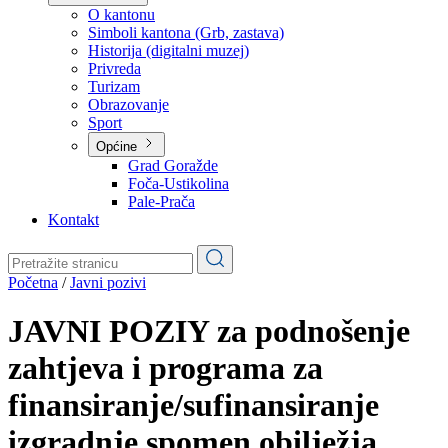
Planovi
Značajni dokumenti
O kantonu
O kantonu
Simboli kantona (Grb, zastava)
Historija (digitalni muzej)
Privreda
Turizam
Obrazovanje
Sport
Općine
Grad Goražde
Foča-Ustikolina
Pale-Prača
Kontakt
Početna
/
Javni pozivi
JAVNI POZIY za podnošenje
zahtjeva i programa za