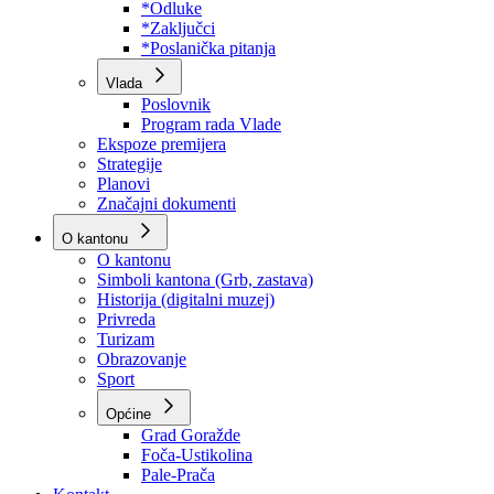
Program rada Skupštine
Budžet 2026
Zakoni
*Odluke
*Zaključci
*Poslanička pitanja
Vlada
Poslovnik
Program rada Vlade
Ekspoze premijera
Strategije
Planovi
Značajni dokumenti
O kantonu
O kantonu
Simboli kantona (Grb, zastava)
Historija (digitalni muzej)
Privreda
Turizam
Obrazovanje
Sport
Općine