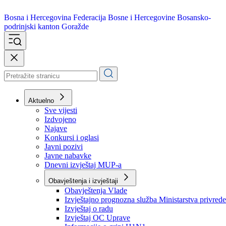
Bosna i Hercegovina
Federacija Bosne i Hercegovine
Bosansko-
podrinjski kanton Goražde
Aktuelno
Sve vijesti
Izdvojeno
Najave
Konkursi i oglasi
Javni pozivi
Javne nabavke
Dnevni izvještaj MUP-a
Obavještenja i izvještaji
Obavještenja Vlade