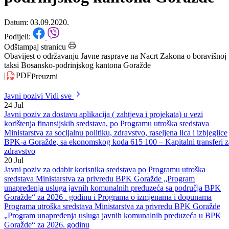
boravišnoj taksi Bosansko-
podrinjskog kantona Goražde
Datum: 03.09.2020.
Podijeli:
Odštampaj stranicu
Obavijest o održavanju Javne rasprave na Nacrt Zakona o boravišnoj
taksi Bosansko-podrinjskog kantona Goražde
|
PDF
Preuzmi
Javni pozivi
Vidi sve
24
Jul
Javni poziv za dostavu aplikacija ( zahtjeva i projekata) u vezi
korištenja finansijskih sredstava, po Programu utroška sredstava
Ministarstva za socijalnu politiku, zdravstvo, raseljena lica i izbjeglice
BPK-a Goražde, sa ekonomskog koda 615 100 – Kapitalni transferi z
zdravstvo
20
Jul
Javni poziv za odabir korisnika sredstava po Programu utroška
sredstava Ministarstva za privredu BPK Goražde „Program
unapređenja usluga javnih komunalnih preduzeća sa područja BPK
Goražde“ za 2026 . godinu i Programa o izmjenama i dopunama