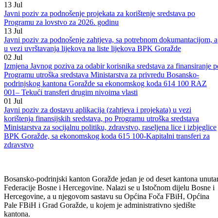
Programa utroška sredstava Ministarstva za privredu BPK Goražde
„Program unapređenja usluga javnih komunalnih preduzeća u BPK
Goražde“ za 2026. godinu
13
Jul
Javni poziv za podnošenje projekata za korištenje sredstava po
Programu za lovstvo za 2026. godinu
13
Jul
Javni poziv za podnošenje zahtjeva, sa potrebnom dokumantacijom, a
u vezi uvrštavanja lijekova na liste lijekova BPK Goražde
02
Jul
Izmjena Javnog poziva za odabir korisnika sredstava za finansiranje p
Programu utroška sredstava Ministarstva za privredu Bosansko-
podrinjskog kantona Goražde sa ekonomskog koda 614 100 RAZ
001– Tekući transferi drugim nivoima vlasti
01
Jul
Javni poziv za dostavu aplikacija (zahtjeva i projekata) u vezi
korištenja finansijskih sredstava, po Programu utroška sredstava
Ministarstva za socijalnu politiku, zdravstvo, raseljena lice i izbjeglice
BPK Goražde, sa ekonomskog koda 615 100-Kapitalni transferi za
zdravstvo