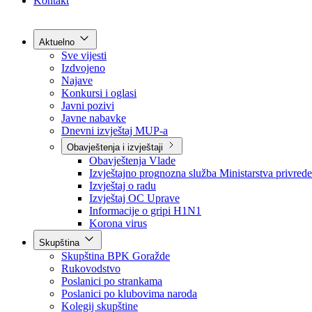
Grad Goražde
Foča-Ustikolina
Pale-Prača
Kontakt
Aktuelno
Sve vijesti
Izdvojeno
Najave
Konkursi i oglasi
Javni pozivi
Javne nabavke
Dnevni izvještaj MUP-a
Obavještenja i izvještaji
Obavještenja Vlade
Izvještajno prognozna služba Ministarstva privrede
Izvještaj o radu
Izvještaj OC Uprave
Informacije o gripi H1N1
Korona virus
Skupština
Skupština BPK Goražde
Rukovodstvo