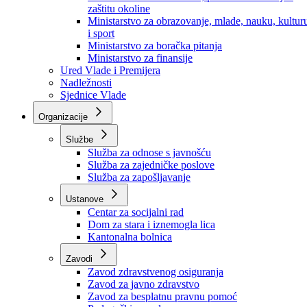
Ministarstvo za socijalnu politiku, zdravstvo,
raseljena lica i izbjeglice
Ministarstvo za urbanizam, prostorno uređenje i
zaštitu okoline
Ministarstvo za obrazovanje, mlade, nauku, kultur
i sport
Ministarstvo za boračka pitanja
Ministarstvo za finansije
Ured Vlade i Premijera
Nadležnosti
Sjednice Vlade
Organizacije
Službe
Služba za odnose s javnošću
Služba za zajedničke poslove
Služba za zapošljavanje
Ustanove
Centar za socijalni rad
Dom za stara i iznemogla lica
Kantonalna bolnica
Zavodi