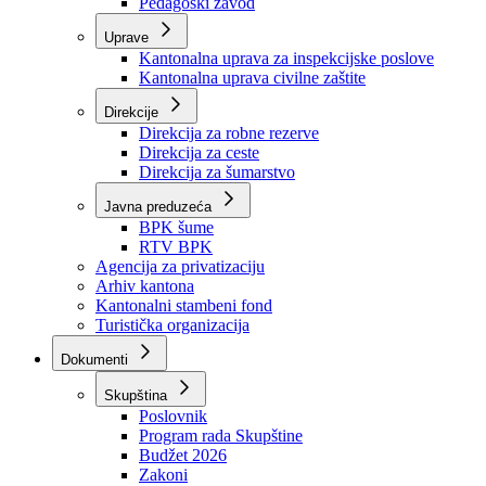
Zavod zdravstvenog osiguranja
Zavod za javno zdravstvo
Zavod za besplatnu pravnu pomoć
Pedagoški zavod
Uprave
Kantonalna uprava za inspekcijske poslove
Kantonalna uprava civilne zaštite
Direkcije
Direkcija za robne rezerve
Direkcija za ceste
Direkcija za šumarstvo
Javna preduzeća
BPK šume
RTV BPK
Agencija za privatizaciju
Arhiv kantona
Kantonalni stambeni fond
Turistička organizacija
Dokumenti
Skupština
Poslovnik