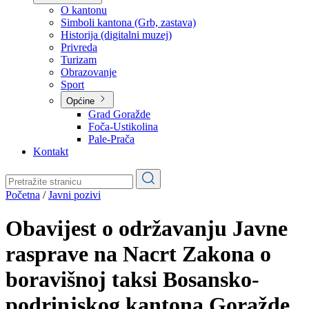
Planovi
Značajni dokumenti
O kantonu
O kantonu
Simboli kantona (Grb, zastava)
Historija (digitalni muzej)
Privreda
Turizam
Obrazovanje
Sport
Općine
Grad Goražde
Foča-Ustikolina
Pale-Prača
Kontakt
Početna
/
Javni pozivi
Obavijest o održavanju Javne
rasprave na Nacrt Zakona o