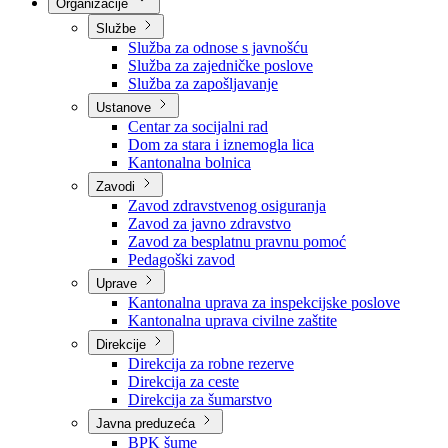
Nadležnosti
Sjednice Vlade
Organizacije
Službe
Služba za odnose s javnošću
Služba za zajedničke poslove
Služba za zapošljavanje
Ustanove
Centar za socijalni rad
Dom za stara i iznemogla lica
Kantonalna bolnica
Zavodi
Zavod zdravstvenog osiguranja
Zavod za javno zdravstvo
Zavod za besplatnu pravnu pomoć
Pedagoški zavod
Uprave
Kantonalna uprava za inspekcijske poslove
Kantonalna uprava civilne zaštite
Direkcije
Direkcija za robne rezerve
Direkcija za ceste