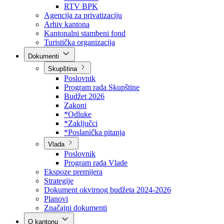
Direkcija za šumarstvo
Javna preduzeća
BPK šume
RTV BPK
Agencija za privatizaciju
Arhiv kantona
Kantonalni stambeni fond
Turistička organizacija
Dokumenti
Skupština
Poslovnik
Program rada Skupštine
Budžet 2026
Zakoni
*Odluke
*Zaključci
*Poslanička pitanja
Vlada
Poslovnik
Program rada Vlade
Ekspoze premijera
Strategije
Dokument okvirnog budžeta 2024-2026