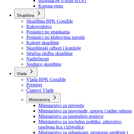
Izvještajno prognozna služba Ministarstva privrede
Izvještaj o radu
Izvještaj OC Uprave
Informacije o gripi H1N1
Korona virus
Skupština
Skupština BPK Goražde
Rukovodstvo
Poslanici po strankama
Poslanici po klubovima naroda
Kolegij skupštine
Skupštinski odbori i komisije
Stručna služba skupštine
Nadležnosti
Sjednice skupštine
Vlada
Vlada BPK Goražde
Premijer
Članovi Vlade
Ministarstva
Ministarstvo za privredu
Ministarstvo za pravosuđe, upravu i radne odnose
Ministarstvo za unutrašnje poslove