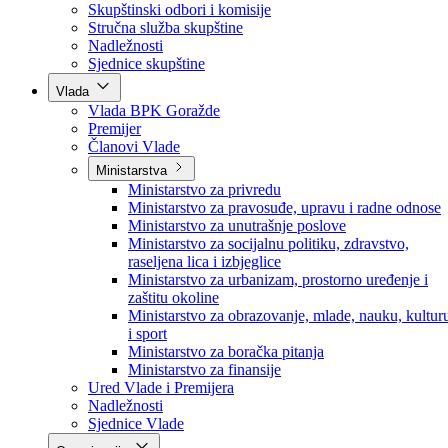
Poslanici po strankama
Poslanici po klubovima naroda
Kolegij skupštine
Skupštinski odbori i komisije
Stručna služba skupštine
Nadležnosti
Sjednice skupštine
Vlada
Vlada BPK Goražde
Premijer
Članovi Vlade
Ministarstva
Ministarstvo za privredu
Ministarstvo za pravosuđe, upravu i radne odnose
Ministarstvo za unutrašnje poslove
Ministarstvo za socijalnu politiku, zdravstvo,
raseljena lica i izbjeglice
Ministarstvo za urbanizam, prostorno uređenje i
zaštitu okoline
Ministarstvo za obrazovanje, mlade, nauku, kultur
i sport
Ministarstvo za boračka pitanja
Ministarstvo za finansije
Ured Vlade i Premijera