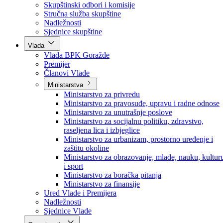
Poslanici po strankama
Poslanici po klubovima naroda
Kolegij skupštine
Skupštinski odbori i komisije
Stručna služba skupštine
Nadležnosti
Sjednice skupštine
Vlada
Vlada BPK Goražde
Premijer
Članovi Vlade
Ministarstva
Ministarstvo za privredu
Ministarstvo za pravosuđe, upravu i radne odnose
Ministarstvo za unutrašnje poslove
Ministarstvo za socijalnu politiku, zdravstvo,
raseljena lica i izbjeglice
Ministarstvo za urbanizam, prostorno uređenje i
zaštitu okoline
Ministarstvo za obrazovanje, mlade, nauku, kultur
i sport
Ministarstvo za boračka pitanja
Ministarstvo za finansije
Ured Vlade i Premijera