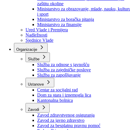
Ministarstvo za socijalnu politiku, zdravstvo,
raseljena lica i izbjeglice
Ministarstvo za urbanizam, prostorno uređenje i
zaštitu okoline
Ministarstvo za obrazovanje, mlade, nauku, kultur
i sport
Ministarstvo za boračka pitanja
Ministarstvo za finansije
Ured Vlade i Premijera
Nadležnosti
Sjednice Vlade
Organizacije
Službe
Služba za odnose s javnošću
Služba za zajedničke poslove
Služba za zapošljavanje
Ustanove
Centar za socijalni rad
Dom za stara i iznemogla lica
Kantonalna bolnica
Zavodi