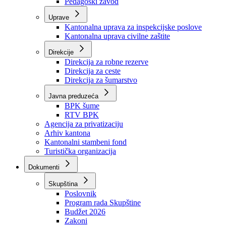
Zavod zdravstvenog osiguranja
Zavod za javno zdravstvo
Zavod za besplatnu pravnu pomoć
Pedagoški zavod
Uprave
Kantonalna uprava za inspekcijske poslove
Kantonalna uprava civilne zaštite
Direkcije
Direkcija za robne rezerve
Direkcija za ceste
Direkcija za šumarstvo
Javna preduzeća
BPK šume
RTV BPK
Agencija za privatizaciju
Arhiv kantona
Kantonalni stambeni fond
Turistička organizacija
Dokumenti
Skupština
Poslovnik