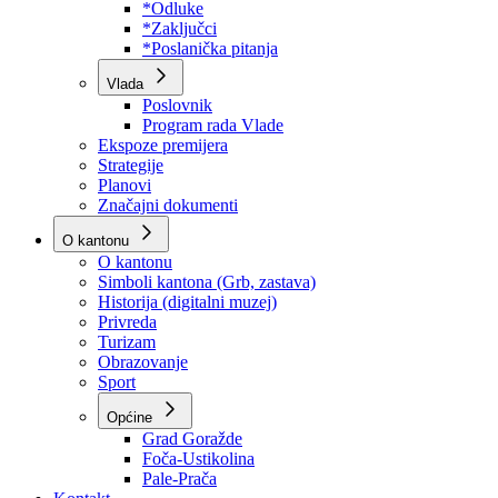
Program rada Skupštine
Budžet 2026
Zakoni
*Odluke
*Zaključci
*Poslanička pitanja
Vlada
Poslovnik
Program rada Vlade
Ekspoze premijera
Strategije
Planovi
Značajni dokumenti
O kantonu
O kantonu
Simboli kantona (Grb, zastava)
Historija (digitalni muzej)
Privreda
Turizam
Obrazovanje
Sport
Općine