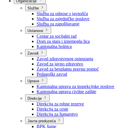
Nadležnosti
Sjednice Vlade
Organizacije
Službe
Služba za odnose s javnošću
Služba za zajedničke poslove
Služba za zapošljavanje
Ustanove
Centar za socijalni rad
Dom za stara i iznemogla lica
Kantonalna bolnica
Zavodi
Zavod zdravstvenog osiguranja
Zavod za javno zdravstvo
Zavod za besplatnu pravnu pomoć
Pedagoški zavod
Uprave
Kantonalna uprava za inspekcijske poslove
Kantonalna uprava civilne zaštite
Direkcije
Direkcija za robne rezerve
Direkcija za ceste