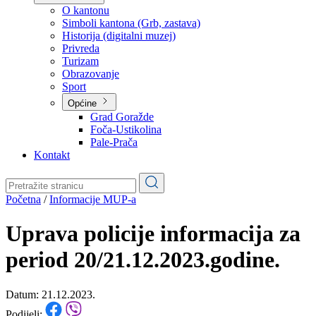
Planovi
Značajni dokumenti
O kantonu
O kantonu
Simboli kantona (Grb, zastava)
Historija (digitalni muzej)
Privreda
Turizam
Obrazovanje
Sport
Općine
Grad Goražde
Foča-Ustikolina
Pale-Prača
Kontakt
Početna
/
Informacije MUP-a
Uprava policije informacija za
period 20/21.12.2023.godine.