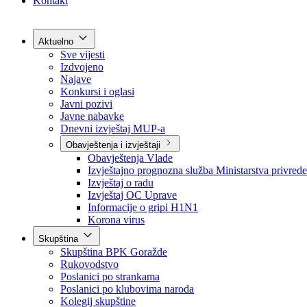
Grad Goražde
Foča-Ustikolina
Pale-Prača
Kontakt
Aktuelno
Sve vijesti
Izdvojeno
Najave
Konkursi i oglasi
Javni pozivi
Javne nabavke
Dnevni izvještaj MUP-a
Obavještenja i izvještaji
Obavještenja Vlade
Izvještajno prognozna služba Ministarstva privrede
Izvještaj o radu
Izvještaj OC Uprave
Informacije o gripi H1N1
Korona virus
Skupština
Skupština BPK Goražde
Rukovodstvo