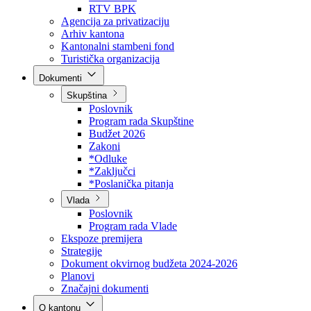
Direkcija za šumarstvo
Javna preduzeća
BPK šume
RTV BPK
Agencija za privatizaciju
Arhiv kantona
Kantonalni stambeni fond
Turistička organizacija
Dokumenti
Skupština
Poslovnik
Program rada Skupštine
Budžet 2026
Zakoni
*Odluke
*Zaključci
*Poslanička pitanja
Vlada
Poslovnik
Program rada Vlade
Ekspoze premijera
Strategije
Dokument okvirnog budžeta 2024-2026