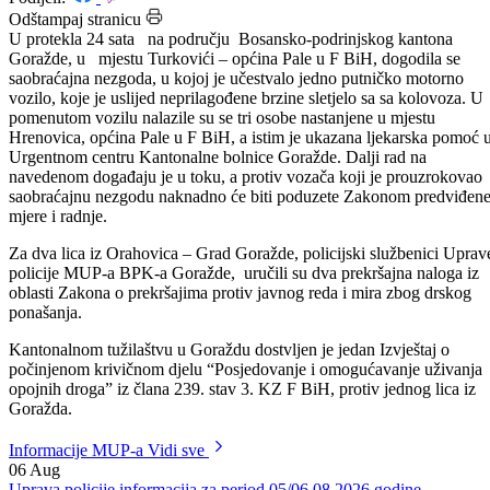
Datum: 21.12.2023.
Podijeli:
Odštampaj stranicu
U protekla 24 sata na području Bosansko-podrinjskog kantona
Goražde, u mjestu Turkovići – općina Pale u F BiH, dogodila se
saobraćajna nezgoda, u kojoj je učestvalo jedno putničko motorno
vozilo, koje je uslijed neprilagođene brzine sletjelo sa sa kolovoza. U
pomenutom vozilu nalazile su se tri osobe nastanjene u mjestu
Hrenovica, općina Pale u F BiH, a istim je ukazana ljekarska pomoć 
Urgentnom centru Kantonalne bolnice Goražde. Dalji rad na
navedenom događaju je u toku, a protiv vozača koji je prouzrokovao
saobraćajnu nezgodu naknadno će biti poduzete Zakonom predviđen
mjere i radnje.
Za dva lica iz Orahovica – Grad Goražde, policijski službenici Uprav
policije MUP-a BPK-a Goražde, uručili su dva prekršajna naloga iz
oblasti Zakona o prekršajima protiv javnog reda i mira zbog drskog
ponašanja.
Kantonalnom tužilaštvu u Goraždu dostvljen je jedan Izvještaj o
počinjenom krivičnom djelu “Posjedovanje i omogućavanje uživanja
opojnih droga” iz člana 239. stav 3. KZ F BiH, protiv jednog lica iz
Goražda.