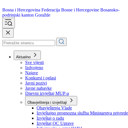
Bosna i Hercegovina
Federacija Bosne i Hercegovine
Bosansko-
podrinjski kanton Goražde
Aktuelno
Sve vijesti
Izdvojeno
Najave
Konkursi i oglasi
Javni pozivi
Javne nabavke
Dnevni izvještaj MUP-a
Obavještenja i izvještaji
Obavještenja Vlade