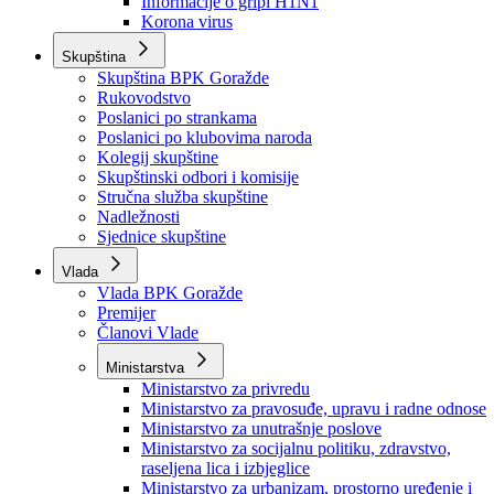
Izvještajno prognozna služba Ministarstva privrede
Izvještaj o radu
Izvještaj OC Uprave
Informacije o gripi H1N1
Korona virus
Skupština
Skupština BPK Goražde
Rukovodstvo
Poslanici po strankama
Poslanici po klubovima naroda
Kolegij skupštine
Skupštinski odbori i komisije
Stručna služba skupštine
Nadležnosti
Sjednice skupštine
Vlada
Vlada BPK Goražde
Premijer
Članovi Vlade
Ministarstva
Ministarstvo za privredu
Ministarstvo za pravosuđe, upravu i radne odnose
Ministarstvo za unutrašnje poslove