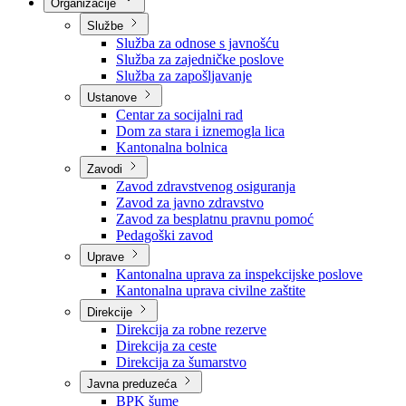
Nadležnosti
Sjednice Vlade
Organizacije
Službe
Služba za odnose s javnošću
Služba za zajedničke poslove
Služba za zapošljavanje
Ustanove
Centar za socijalni rad
Dom za stara i iznemogla lica
Kantonalna bolnica
Zavodi
Zavod zdravstvenog osiguranja
Zavod za javno zdravstvo
Zavod za besplatnu pravnu pomoć
Pedagoški zavod
Uprave
Kantonalna uprava za inspekcijske poslove
Kantonalna uprava civilne zaštite
Direkcije
Direkcija za robne rezerve
Direkcija za ceste