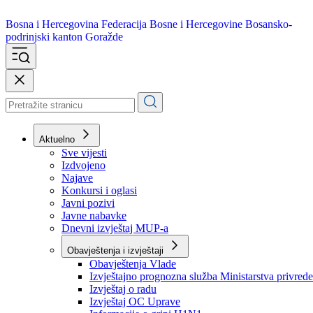
Bosna i Hercegovina
Federacija Bosne i Hercegovine
Bosansko-
podrinjski kanton Goražde
Aktuelno
Sve vijesti
Izdvojeno
Najave
Konkursi i oglasi
Javni pozivi
Javne nabavke
Dnevni izvještaj MUP-a
Obavještenja i izvještaji
Obavještenja Vlade