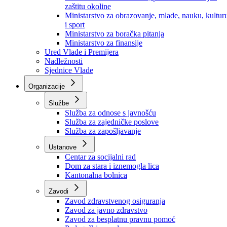
Ministarstvo za socijalnu politiku, zdravstvo,
raseljena lica i izbjeglice
Ministarstvo za urbanizam, prostorno uređenje i
zaštitu okoline
Ministarstvo za obrazovanje, mlade, nauku, kultur
i sport
Ministarstvo za boračka pitanja
Ministarstvo za finansije
Ured Vlade i Premijera
Nadležnosti
Sjednice Vlade
Organizacije
Službe
Služba za odnose s javnošću
Služba za zajedničke poslove
Služba za zapošljavanje
Ustanove
Centar za socijalni rad
Dom za stara i iznemogla lica
Kantonalna bolnica
Zavodi