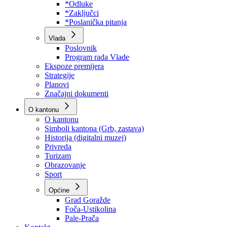
Program rada Skupštine
Budžet 2026
Zakoni
*Odluke
*Zaključci
*Poslanička pitanja
Vlada
Poslovnik
Program rada Vlade
Ekspoze premijera
Strategije
Planovi
Značajni dokumenti
O kantonu
O kantonu
Simboli kantona (Grb, zastava)
Historija (digitalni muzej)
Privreda
Turizam
Obrazovanje
Sport
Općine