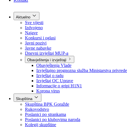
Grad Goražde
Foča-Ustikolina
Pale-Prača
Kontakt
Aktuelno
Sve vijesti
Izdvojeno
Najave
Konkursi i oglasi
Javni pozivi
Javne nabavke
Dnevni izvještaj MUP-a
Obavještenja i izvještaji
Obavještenja Vlade
Izvještajno prognozna služba Ministarstva privrede
Izvještaj o radu
Izvještaj OC Uprave
Informacije o gripi H1N1
Korona virus
Skupština
Skupština BPK Goražde
Rukovodstvo