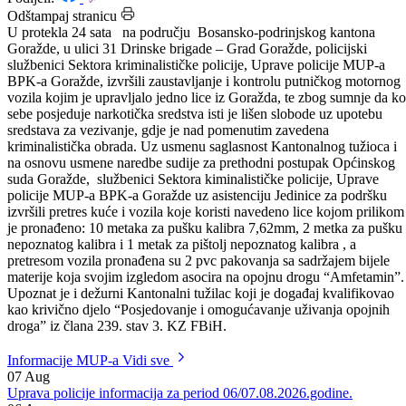
Datum: 29.12.2023.
Podijeli:
Odštampaj stranicu
U protekla 24 sata na području Bosansko-podrinjskog kantona
Goražde, u ulici 31 Drinske brigade – Grad Goražde, policijski
službenici Sektora kriminalističke policije, Uprave policije MUP-a
BPK-a Goražde, izvršili zaustavljanje i kontrolu putničkog motornog
vozila kojim je upravljalo jedno lice iz Goražda, te zbog sumnje da k
sebe posjeduje narkotička sredstva isti je lišen slobode uz upotebu
sredstava za vezivanje, gdje je nad pomenutim zavedena
kriminalistička obrada. Uz usmenu saglasnost Kantonalnog tužioca i
na osnovu usmene naredbe sudije za prethodni postupak Općinskog
suda Goražde, službenici Sektora kiminalističke policije, Uprave
policije MUP-a BPK-a Goražde uz asistenciju Jedinice za podršku
izvršili pretres kuće i vozila koje koristi navedeno lice kojom prilikom
je pronađeno: 10 metaka za pušku kalibra 7,62mm, 2 metka za pušku
nepoznatog kalibra i 1 metak za pištolj nepoznatog kalibra , a
pretresom vozila pronađena su 2 pvc pakovanja sa sadržajem bijele
materije koja svojim izgledom asocira na opojnu drogu “Amfetamin”.
Upoznat je i dežurni Kantonalni tužilac koji je događaj kvalifikovao
kao krivično djelo “Posjedovanje i omogućavanje uživanja opojnih
droga” iz člana 239. stav 3. KZ FBiH.