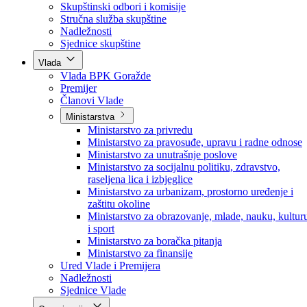
Poslanici po strankama
Poslanici po klubovima naroda
Kolegij skupštine
Skupštinski odbori i komisije
Stručna služba skupštine
Nadležnosti
Sjednice skupštine
Vlada
Vlada BPK Goražde
Premijer
Članovi Vlade
Ministarstva
Ministarstvo za privredu
Ministarstvo za pravosuđe, upravu i radne odnose
Ministarstvo za unutrašnje poslove
Ministarstvo za socijalnu politiku, zdravstvo,
raseljena lica i izbjeglice
Ministarstvo za urbanizam, prostorno uređenje i
zaštitu okoline
Ministarstvo za obrazovanje, mlade, nauku, kultur
i sport
Ministarstvo za boračka pitanja
Ministarstvo za finansije
Ured Vlade i Premijera