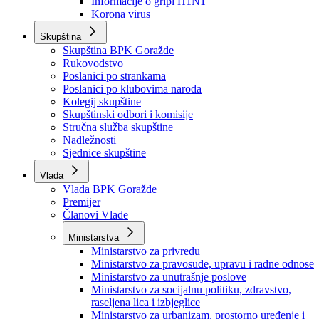
Izvještajno prognozna služba Ministarstva privrede
Izvještaj o radu
Izvještaj OC Uprave
Informacije o gripi H1N1
Korona virus
Skupština
Skupština BPK Goražde
Rukovodstvo
Poslanici po strankama
Poslanici po klubovima naroda
Kolegij skupštine
Skupštinski odbori i komisije
Stručna služba skupštine
Nadležnosti
Sjednice skupštine
Vlada
Vlada BPK Goražde
Premijer
Članovi Vlade
Ministarstva
Ministarstvo za privredu
Ministarstvo za pravosuđe, upravu i radne odnose
Ministarstvo za unutrašnje poslove