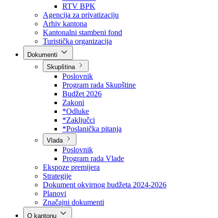
Direkcija za šumarstvo
Javna preduzeća
BPK šume
RTV BPK
Agencija za privatizaciju
Arhiv kantona
Kantonalni stambeni fond
Turistička organizacija
Dokumenti
Skupština
Poslovnik
Program rada Skupštine
Budžet 2026
Zakoni
*Odluke
*Zaključci
*Poslanička pitanja
Vlada
Poslovnik
Program rada Vlade
Ekspoze premijera
Strategije
Dokument okvirnog budžeta 2024-2026