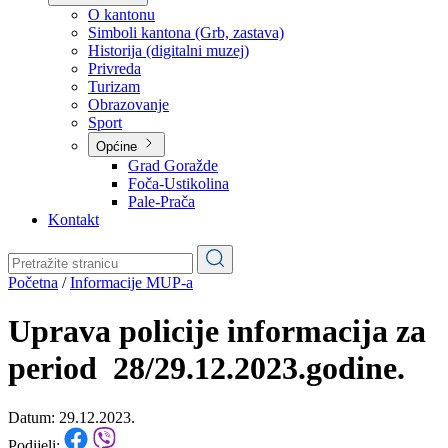
Planovi
Značajni dokumenti
O kantonu
O kantonu
Simboli kantona (Grb, zastava)
Historija (digitalni muzej)
Privreda
Turizam
Obrazovanje
Sport
Općine
Grad Goražde
Foča-Ustikolina
Pale-Prača
Kontakt
Početna
/
Informacije MUP-a
Uprava policije informacija za
period 28/29.12.2023.godine.