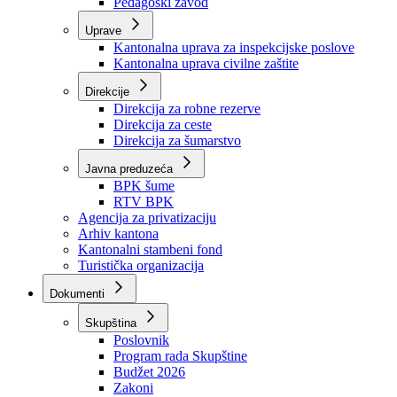
Zavod zdravstvenog osiguranja
Zavod za javno zdravstvo
Zavod za besplatnu pravnu pomoć
Pedagoški zavod
Uprave
Kantonalna uprava za inspekcijske poslove
Kantonalna uprava civilne zaštite
Direkcije
Direkcija za robne rezerve
Direkcija za ceste
Direkcija za šumarstvo
Javna preduzeća
BPK šume
RTV BPK
Agencija za privatizaciju
Arhiv kantona
Kantonalni stambeni fond
Turistička organizacija
Dokumenti
Skupština
Poslovnik