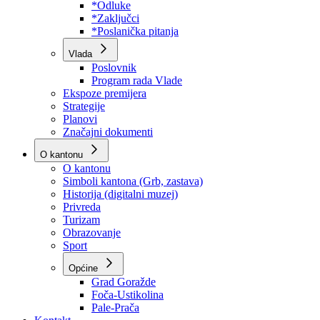
Program rada Skupštine
Budžet 2026
Zakoni
*Odluke
*Zaključci
*Poslanička pitanja
Vlada
Poslovnik
Program rada Vlade
Ekspoze premijera
Strategije
Planovi
Značajni dokumenti
O kantonu
O kantonu
Simboli kantona (Grb, zastava)
Historija (digitalni muzej)
Privreda
Turizam
Obrazovanje
Sport
Općine