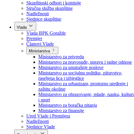
Poslanici po strankama
Poslanici po klubovima naroda
Kolegij skupštine
Skupštinski odbori i komisije
Stručna služba skupštine
Nadležnosti
Sjednice skupštine
Vlada
Vlada BPK Goražde
Premijer
Članovi Vlade
Ministarstva
Ministarstvo za privredu
Ministarstvo za pravosuđe, upravu i radne odnose
Ministarstvo za unutrašnje poslove
Ministarstvo za socijalnu politiku, zdravstvo,
raseljena lica i izbjeglice
Ministarstvo za urbanizam, prostorno uređenje i
zaštitu okoline
Ministarstvo za obrazovanje, mlade, nauku, kultur
i sport
Ministarstvo za boračka pitanja
Ministarstvo za finansije
Ured Vlade i Premijera