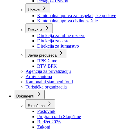
Zavod zdravstvenog osiguranja
Zavod za javno zdravstvo
Zavod za besplatnu pravnu pomoć
Pedagoški zavod
Uprave
Kantonalna uprava za inspekcijske poslove
Kantonalna uprava civilne zaštite
Direkcije
Direkcija za robne rezerve
Direkcija za ceste
Direkcija za šumarstvo
Javna preduzeća
BPK šume
RTV BPK
Agencija za privatizaciju
Arhiv kantona
Kantonalni stambeni fond
Turistička organizacija
Dokumenti
Skupština
Poslovnik