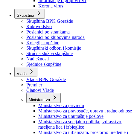
Izvještajno prognozna služba Ministarstva privrede
Izvještaj o radu
Izvještaj OC Uprave
Informacije o gripi H1N1
Korona virus
Skupština
Skupština BPK Goražde
Rukovodstvo
Poslanici po strankama
Poslanici po klubovima naroda
Kolegij skupštine
Skupštinski odbori i komisije
Stručna služba skupštine
Nadležnosti
Sjednice skupštine
Vlada
Vlada BPK Goražde
Premijer
Članovi Vlade
Ministarstva
Ministarstvo za privredu
Ministarstvo za pravosuđe, upravu i radne odnose
Ministarstvo za unutrašnje poslove