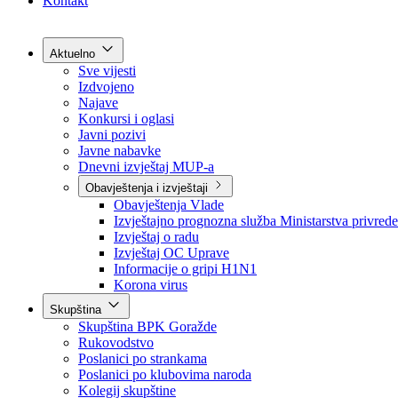
Grad Goražde
Foča-Ustikolina
Pale-Prača
Kontakt
Aktuelno
Sve vijesti
Izdvojeno
Najave
Konkursi i oglasi
Javni pozivi
Javne nabavke
Dnevni izvještaj MUP-a
Obavještenja i izvještaji
Obavještenja Vlade
Izvještajno prognozna služba Ministarstva privrede
Izvještaj o radu
Izvještaj OC Uprave
Informacije o gripi H1N1
Korona virus
Skupština
Skupština BPK Goražde
Rukovodstvo