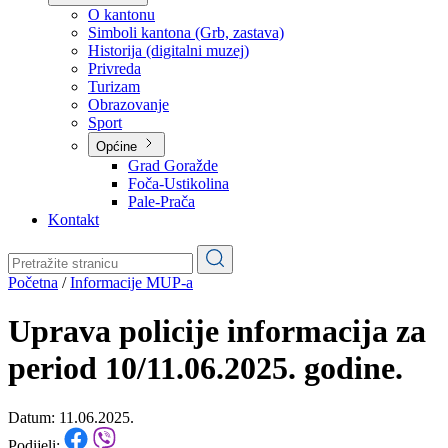
Planovi
Značajni dokumenti
O kantonu
O kantonu
Simboli kantona (Grb, zastava)
Historija (digitalni muzej)
Privreda
Turizam
Obrazovanje
Sport
Općine
Grad Goražde
Foča-Ustikolina
Pale-Prača
Kontakt
Početna
/
Informacije MUP-a
Uprava policije informacija za
period 10/11.06.2025. godine.