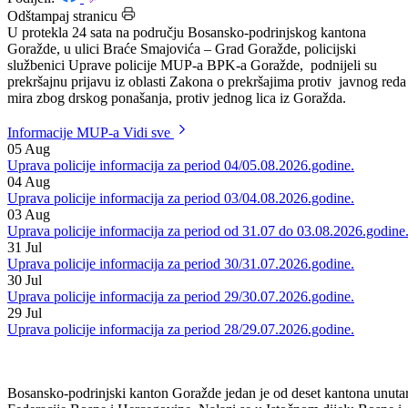
Datum: 11.06.2025.
Podijeli:
Odštampaj stranicu
U protekla 24 sata na području Bosansko-podrinjskog kantona
Goražde, u ulici Braće Smajovića – Grad Goražde, policijski
službenici Uprave policije MUP-a BPK-a Goražde, podnijeli su
prekršajnu prijavu iz oblasti Zakona o prekršajima protiv javnog reda 
mira zbog drskog ponašanja, protiv jednog lica iz Goražda.
Informacije MUP-a
Vidi sve
05
Aug
Uprava policije informacija za period 04/05.08.2026.godine.
04
Aug
Uprava policije informacija za period 03/04.08.2026.godine.
03
Aug
Uprava policije informacija za period od 31.07 do 03.08.2026.godine
31
Jul
Uprava policije informacija za period 30/31.07.2026.godine.
30
Jul
Uprava policije informacija za period 29/30.07.2026.godine.
29
Jul
Uprava policije informacija za period 28/29.07.2026.godine.