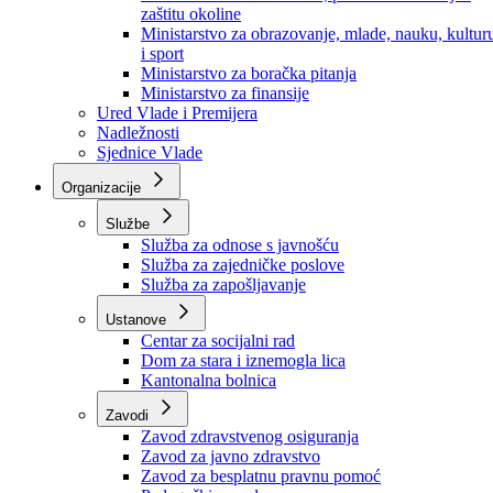
Ministarstvo za socijalnu politiku, zdravstvo,
raseljena lica i izbjeglice
Ministarstvo za urbanizam, prostorno uređenje i
zaštitu okoline
Ministarstvo za obrazovanje, mlade, nauku, kultur
i sport
Ministarstvo za boračka pitanja
Ministarstvo za finansije
Ured Vlade i Premijera
Nadležnosti
Sjednice Vlade
Organizacije
Službe
Služba za odnose s javnošću
Služba za zajedničke poslove
Služba za zapošljavanje
Ustanove
Centar za socijalni rad
Dom za stara i iznemogla lica
Kantonalna bolnica
Zavodi