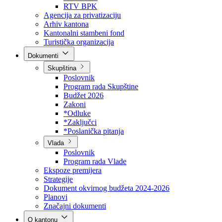
Direkcija za šumarstvo
Javna preduzeća
BPK šume
RTV BPK
Agencija za privatizaciju
Arhiv kantona
Kantonalni stambeni fond
Turistička organizacija
Dokumenti
Skupština
Poslovnik
Program rada Skupštine
Budžet 2026
Zakoni
*Odluke
*Zaključci
*Poslanička pitanja
Vlada
Poslovnik
Program rada Vlade
Ekspoze premijera
Strategije
Dokument okvirnog budžeta 2024-2026