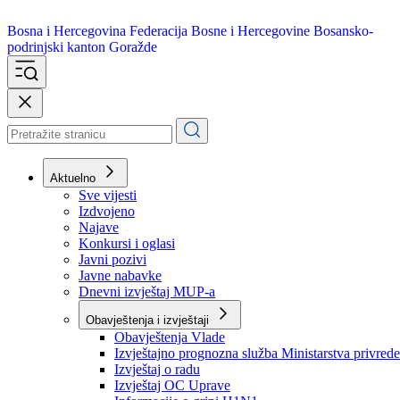
Bosna i Hercegovina
Federacija Bosne i Hercegovine
Bosansko-
podrinjski kanton Goražde
Aktuelno
Sve vijesti
Izdvojeno
Najave
Konkursi i oglasi
Javni pozivi
Javne nabavke
Dnevni izvještaj MUP-a
Obavještenja i izvještaji
Obavještenja Vlade