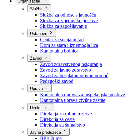
Nadležnosti
Sjednice Vlade
Organizacije
Službe
Služba za odnose s javnošću
Služba za zajedničke poslove
Služba za zapošljavanje
Ustanove
Centar za socijalni rad
Dom za stara i iznemogla lica
Kantonalna bolnica
Zavodi
Zavod zdravstvenog osiguranja
Zavod za javno zdravstvo
Zavod za besplatnu pravnu pomoć
Pedagoški zavod
Uprave
Kantonalna uprava za inspekcijske poslove
Kantonalna uprava civilne zaštite
Direkcije
Direkcija za robne rezerve
Direkcija za ceste