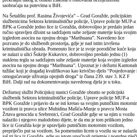
službenici Uprave policije MUP-a BPK-a Goražde koji su izvršili
uviđaj, a vozaču koji je prouzrokovao saobraćajnu nezgodu uručen je
prekršajni nalog iz oblasti Zakona o osnovama bezbjednossti
saobraćaja na putevima u BiH.
Na Šetalištu prof. Rasima Živojevića” – Grad Goražde, policijskim
službenicima Sektora kriminalističke policije, Uprave policije MUP-a
BPK-a Goražde jedno lice iz Goražda, dobrovoljno je predalo jedan
ručno spravljen džoint sa sadržajem suhe zeljaste materije koja svojim
izgledom asocira na opojnu drogu “Marihuana”. Navedeno lice
pozvano je do službenih prostorija, gdje je nad istim izvršena
kriminalistička obrada. Pomenuto lice je iz svoje porodične kuće koja
se nalazi u ulici Šukrije Kukavice, dobrovoljno predalo jednu (1)
staklenu teglu sa sadržajem suhe zeljaste materije koja svojim izgled
asocira na opojnu drogu “Marihuana”. Upoznat je i dežurni Kantonal
tužilac koji je događaj kvalifikovao kao krivično djelo “Posjedovanje 
omogućavanje uživanja opojnih droga” iz člana 239. stav 3. KZ F
BiH. Dalji rad na dokumentovanju navedenog djela je u toku.
Dežurnoj službi Policijskoj stanici Goražde obratio se policijski
službenik Sektora kriminalističke policije, Uprave policije MUP-a
BPK Goražde i prijavio da se isti kretao sa svojim putničkim motorni
vozilom iz pravca ulice Muhidina Mašića-Munje u pravcu Mosta
Žrtava genocida u Srebrenici, Grad Goražde gdje se sa njim u vozilu
nalazilo i njegovo malodobno dijete, te da mu je tom prilikom jedno