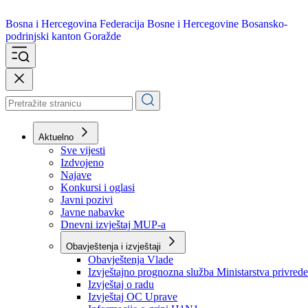
Bosna i Hercegovina
Federacija Bosne i Hercegovine
Bosansko-
podrinjski kanton Goražde
Aktuelno
Sve vijesti
Izdvojeno
Najave
Konkursi i oglasi
Javni pozivi
Javne nabavke
Dnevni izvještaj MUP-a
Obavještenja i izvještaji
Obavještenja Vlade