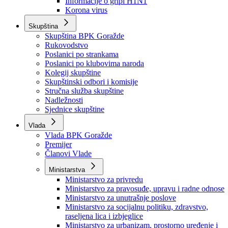
Izvještajno prognozna služba Ministarstva privrede
Izvještaj o radu
Izvještaj OC Uprave
Informacije o gripi H1N1
Korona virus
Skupština
Skupština BPK Goražde
Rukovodstvo
Poslanici po strankama
Poslanici po klubovima naroda
Kolegij skupštine
Skupštinski odbori i komisije
Stručna služba skupštine
Nadležnosti
Sjednice skupštine
Vlada
Vlada BPK Goražde
Premijer
Članovi Vlade
Ministarstva
Ministarstvo za privredu
Ministarstvo za pravosuđe, upravu i radne odnose
Ministarstvo za unutrašnje poslove