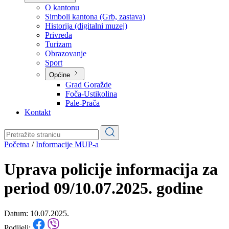
Planovi
Značajni dokumenti
O kantonu
O kantonu
Simboli kantona (Grb, zastava)
Historija (digitalni muzej)
Privreda
Turizam
Obrazovanje
Sport
Općine
Grad Goražde
Foča-Ustikolina
Pale-Prača
Kontakt
Početna
/
Informacije MUP-a
Uprava policije informacija za
period 09/10.07.2025. godine