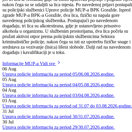
lice iz Goražda koje je upravljalo putničkim motornim vozilom,
prepriječio put sa vozilom. Sa pomenutim licem u vozilu su se nalazil
još tri lica iz Goražda, gdje su istom upućivali prijetnje i pogrdne riječi
nakon čega su se udaljili sa lica mjesta. Po navedenoj prijavi postupali
su policijski službenici Uprave policije MUP-a BPK Goražde. Ispred
zgrade MUP-a BPK-a Goražde, dva lica, fizički su napala gore
navedenog policijskog službenika. Postupajući po navedenom
događaju, tri lica su alkotestirana, gdje je ustanovljeno prisustvo
alkohola u organizmu. U službenim prostorijama, dva lica počela su
pružati aktivni otpor prema policijskim službenicima Sektora
kriminalističke policije, nakon čega su isti uz upotrebu fizičke snage i
sredstava za vezivanje (lisica) lišeni slobode. Dalji rad na navedenom
događaju i kavalifikaciji je u toku.
Informacije MUP-a
Vidi sve
06
Aug
Uprava policije informacija za period 05/06.08.2026.godine.
05
Aug
Uprava policije informacija za period 04/05.08.2026.godine.
04
Aug
Uprava policije informacija za period 03/04.08.2026.godine.
03
Aug
Uprava policije informacija za period od 31.07 do 03.08.2026.godine
31
Jul