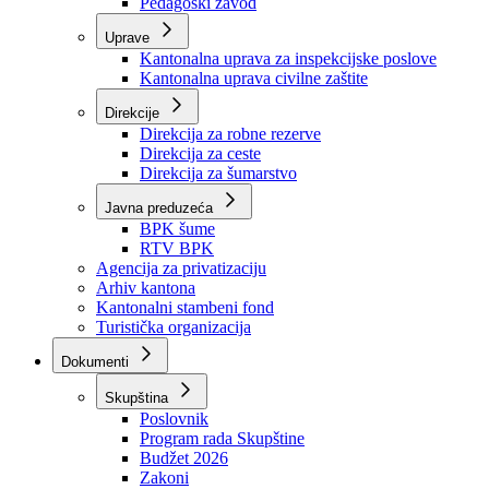
Zavod zdravstvenog osiguranja
Zavod za javno zdravstvo
Zavod za besplatnu pravnu pomoć
Pedagoški zavod
Uprave
Kantonalna uprava za inspekcijske poslove
Kantonalna uprava civilne zaštite
Direkcije
Direkcija za robne rezerve
Direkcija za ceste
Direkcija za šumarstvo
Javna preduzeća
BPK šume
RTV BPK
Agencija za privatizaciju
Arhiv kantona
Kantonalni stambeni fond
Turistička organizacija
Dokumenti
Skupština
Poslovnik