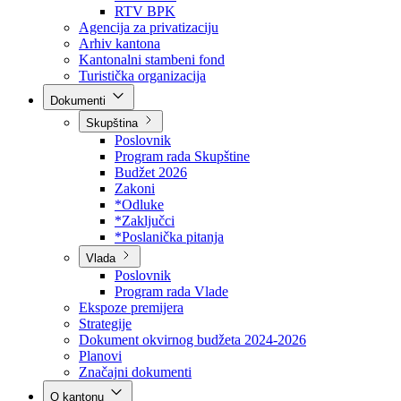
Direkcija za šumarstvo
Javna preduzeća
BPK šume
RTV BPK
Agencija za privatizaciju
Arhiv kantona
Kantonalni stambeni fond
Turistička organizacija
Dokumenti
Skupština
Poslovnik
Program rada Skupštine
Budžet 2026
Zakoni
*Odluke
*Zaključci
*Poslanička pitanja
Vlada
Poslovnik
Program rada Vlade
Ekspoze premijera
Strategije
Dokument okvirnog budžeta 2024-2026