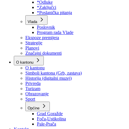
Program rada Skupštine
Budžet 2026
Zakoni
*Odluke
*Zaključci
*Poslanička pitanja
Vlada
Poslovnik
Program rada Vlade
Ekspoze premijera
Strategije
Planovi
Značajni dokumenti
O kantonu
O kantonu
Simboli kantona (Grb, zastava)
Historija (digitalni muzej)
Privreda
Turizam
Obrazovanje
Sport
Općine