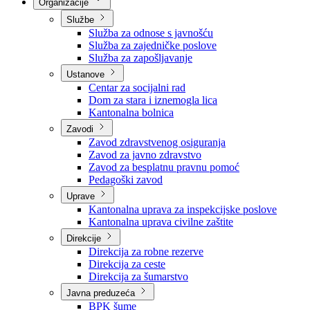
Nadležnosti
Sjednice Vlade
Organizacije
Službe
Služba za odnose s javnošću
Služba za zajedničke poslove
Služba za zapošljavanje
Ustanove
Centar za socijalni rad
Dom za stara i iznemogla lica
Kantonalna bolnica
Zavodi
Zavod zdravstvenog osiguranja
Zavod za javno zdravstvo
Zavod za besplatnu pravnu pomoć
Pedagoški zavod
Uprave
Kantonalna uprava za inspekcijske poslove
Kantonalna uprava civilne zaštite
Direkcije
Direkcija za robne rezerve
Direkcija za ceste