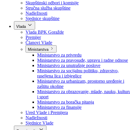
Poslanici po strankama
Poslanici po klubovima naroda
Kolegij skupštine
Skupštinski odbori i komisije
Stručna služba skupštine
Nadležnosti
Sjednice skupštine
Vlada
Vlada BPK Goražde
Premijer
Članovi Vlade
Ministarstva
Ministarstvo za privredu
Ministarstvo za pravosuđe, upravu i radne odnose
Ministarstvo za unutrašnje poslove
Ministarstvo za socijalnu politiku, zdravstvo,
raseljena lica i izbjeglice
Ministarstvo za urbanizam, prostorno uređenje i
zaštitu okoline
Ministarstvo za obrazovanje, mlade, nauku, kultur
i sport
Ministarstvo za boračka pitanja
Ministarstvo za finansije
Ured Vlade i Premijera