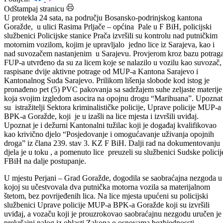
Datum: 10.07.2025.
Podijeli:
Odštampaj stranicu
U protekla 24 sata, na području Bosansko-podrinjskog kantona
Goražde, u ulici Rasima Prljače – općina Pale u F BiH, policijski
službenici Policijske stanice Prača izvršili su kontrolu nad putničkim
motornim vozilom, kojim je upravljalo jedno lice iz Sarajeva, kao i
nad suvozačem nastanjenim u Sarajevu. Provjerom kroz bazu potrag
FUP-a utvrđeno da su za licem koje se nalazilo u vozilu kao suvozač,
raspisane dvije aktivne potrage od MUP-a Kantona Sarajevo i
Kantonalnog Suda Sarajevo. Prilikom lišenja slobode kod istog je
pronađeno pet (5) PVC pakovanja sa sadržajem suhe zeljaste materije
koja svojim izgledom asocira na opojnu drogu “Marihuana”. Upoznat
su istražitelji Sektora kriminalističke policije, Uprave policije MUP-a
BPK-a Goražde, koji je u izašli na lice mjesta i izvršili uviđaj.
Upoznat je i dežurni Kantonalni tužilac koji je događaj kvalifikovao
kao krivično djelo “Posjedovanje i omogućavanje uživanja opojnih
droga” iz člana 239. stav 3. KZ F BiH. Dalji rad na dokumentovanju
djela je u toku , a pomenuto lice preuzeli su službenici Sudske policij
FBiH na dalje postupanje.
U mjestu Perjani – Grad Goražde, dogodila se saobraćajna nezgoda u
kojoj su učestvovala dva putnička motorna vozila sa materijalnom
štetom, bez povrijeđenih lica. Na lice mjesta upućeni su policijski