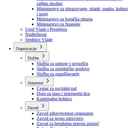
Ministarstvo za socijalnu politiku, zdravstvo,
raseljena lica i izbjeglice
Ministarstvo za urbanizam, prostorno uređenje i
zaštitu okoline
Ministarstvo za obrazovanje, mlade, nauku, kultur
i sport
Ministarstvo za boračka pitanja
Ministarstvo za finansije
Ured Vlade i Premijera
Nadležnosti
Sjednice Vlade
Organizacije
Službe
Služba za odnose s javnošću
Služba za zajedničke poslove
Služba za zapošljavanje
Ustanove
Centar za socijalni rad
Dom za stara i iznemogla lica
Kantonalna bolnica
Zavodi