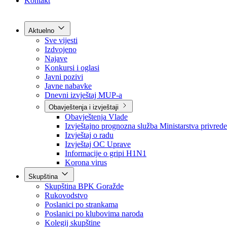
Grad Goražde
Foča-Ustikolina
Pale-Prača
Kontakt
Aktuelno
Sve vijesti
Izdvojeno
Najave
Konkursi i oglasi
Javni pozivi
Javne nabavke
Dnevni izvještaj MUP-a
Obavještenja i izvještaji
Obavještenja Vlade
Izvještajno prognozna služba Ministarstva privrede
Izvještaj o radu
Izvještaj OC Uprave
Informacije o gripi H1N1
Korona virus
Skupština
Skupština BPK Goražde
Rukovodstvo