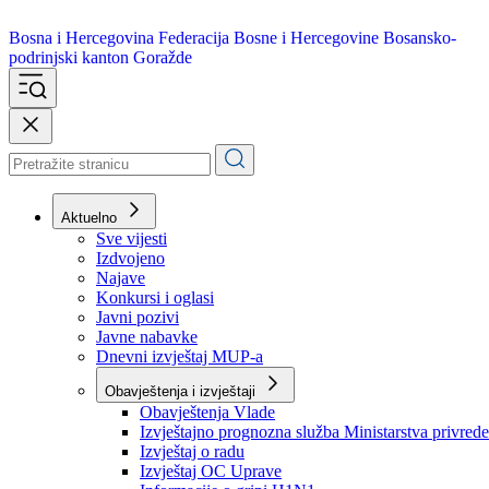
Bosna i Hercegovina
Federacija Bosne i Hercegovine
Bosansko-
podrinjski kanton Goražde
Aktuelno
Sve vijesti
Izdvojeno
Najave
Konkursi i oglasi
Javni pozivi
Javne nabavke
Dnevni izvještaj MUP-a
Obavještenja i izvještaji
Obavještenja Vlade