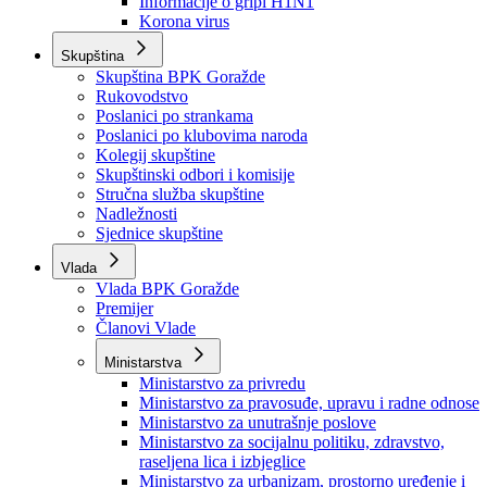
Izvještajno prognozna služba Ministarstva privrede
Izvještaj o radu
Izvještaj OC Uprave
Informacije o gripi H1N1
Korona virus
Skupština
Skupština BPK Goražde
Rukovodstvo
Poslanici po strankama
Poslanici po klubovima naroda
Kolegij skupštine
Skupštinski odbori i komisije
Stručna služba skupštine
Nadležnosti
Sjednice skupštine
Vlada
Vlada BPK Goražde
Premijer
Članovi Vlade
Ministarstva
Ministarstvo za privredu
Ministarstvo za pravosuđe, upravu i radne odnose
Ministarstvo za unutrašnje poslove