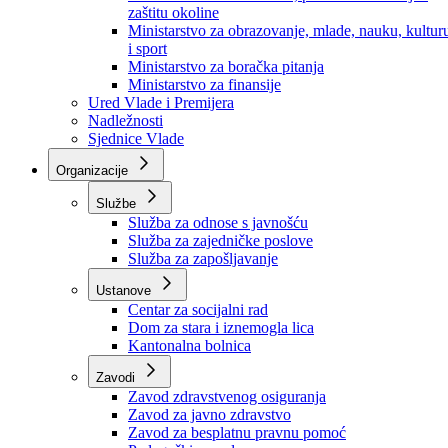
Ministarstvo za socijalnu politiku, zdravstvo,
raseljena lica i izbjeglice
Ministarstvo za urbanizam, prostorno uređenje i
zaštitu okoline
Ministarstvo za obrazovanje, mlade, nauku, kultur
i sport
Ministarstvo za boračka pitanja
Ministarstvo za finansije
Ured Vlade i Premijera
Nadležnosti
Sjednice Vlade
Organizacije
Službe
Služba za odnose s javnošću
Služba za zajedničke poslove
Služba za zapošljavanje
Ustanove
Centar za socijalni rad
Dom za stara i iznemogla lica
Kantonalna bolnica
Zavodi