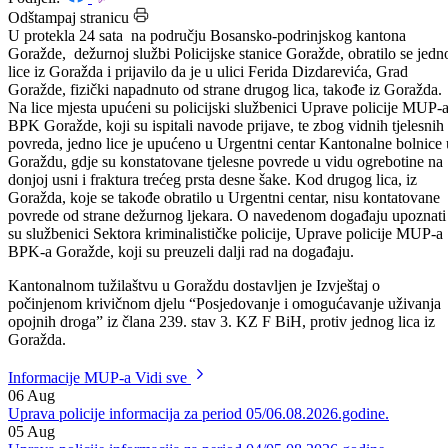
Datum: 27.08.2025.
Podijeli:
Odštampaj stranicu
U protekla 24 sata na području Bosansko-podrinjskog kantona
Goražde, dežurnoj službi Policijske stanice Goražde, obratilo se jedn
lice iz Goražda i prijavilo da je u ulici Ferida Dizdarevića, Grad
Goražde, fizički napadnuto od strane drugog lica, takođe iz Goražda.
Na lice mjesta upućeni su policijski službenici Uprave policije MUP-
BPK Goražde, koji su ispitali navode prijave, te zbog vidnih tjelesnih
povreda, jedno lice je upućeno u Urgentni centar Kantonalne bolnice 
Goraždu, gdje su konstatovane tjelesne povrede u vidu ogrebotine na
donjoj usni i fraktura trećeg prsta desne šake. Kod drugog lica, iz
Goražda, koje se takođe obratilo u Urgentni centar, nisu kontatovane
povrede od strane dežurnog ljekara. O navedenom događaju upoznati
su službenici Sektora kriminalističke policije, Uprave policije MUP-a
BPK-a Goražde, koji su preuzeli dalji rad na događaju.
Kantonalnom tužilaštvu u Goraždu dostavljen je Izvještaj o
počinjenom krivičnom djelu “Posjedovanje i omogućavanje uživanja
opojnih droga” iz člana 239. stav 3. KZ F BiH, protiv jednog lica iz
Goražda.
Informacije MUP-a
Vidi sve