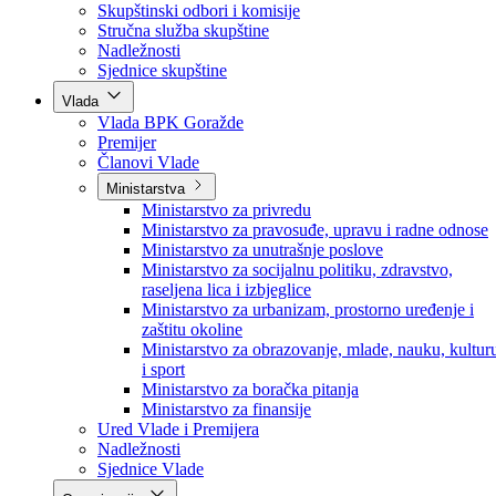
Poslanici po strankama
Poslanici po klubovima naroda
Kolegij skupštine
Skupštinski odbori i komisije
Stručna služba skupštine
Nadležnosti
Sjednice skupštine
Vlada
Vlada BPK Goražde
Premijer
Članovi Vlade
Ministarstva
Ministarstvo za privredu
Ministarstvo za pravosuđe, upravu i radne odnose
Ministarstvo za unutrašnje poslove
Ministarstvo za socijalnu politiku, zdravstvo,
raseljena lica i izbjeglice
Ministarstvo za urbanizam, prostorno uređenje i
zaštitu okoline
Ministarstvo za obrazovanje, mlade, nauku, kultur
i sport
Ministarstvo za boračka pitanja
Ministarstvo za finansije
Ured Vlade i Premijera