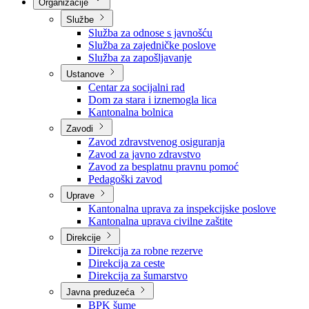
Nadležnosti
Sjednice Vlade
Organizacije
Službe
Služba za odnose s javnošću
Služba za zajedničke poslove
Služba za zapošljavanje
Ustanove
Centar za socijalni rad
Dom za stara i iznemogla lica
Kantonalna bolnica
Zavodi
Zavod zdravstvenog osiguranja
Zavod za javno zdravstvo
Zavod za besplatnu pravnu pomoć
Pedagoški zavod
Uprave
Kantonalna uprava za inspekcijske poslove
Kantonalna uprava civilne zaštite
Direkcije
Direkcija za robne rezerve
Direkcija za ceste