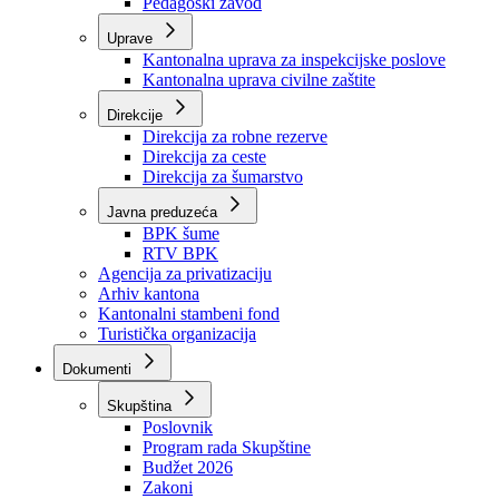
Zavod zdravstvenog osiguranja
Zavod za javno zdravstvo
Zavod za besplatnu pravnu pomoć
Pedagoški zavod
Uprave
Kantonalna uprava za inspekcijske poslove
Kantonalna uprava civilne zaštite
Direkcije
Direkcija za robne rezerve
Direkcija za ceste
Direkcija za šumarstvo
Javna preduzeća
BPK šume
RTV BPK
Agencija za privatizaciju
Arhiv kantona
Kantonalni stambeni fond
Turistička organizacija
Dokumenti
Skupština
Poslovnik