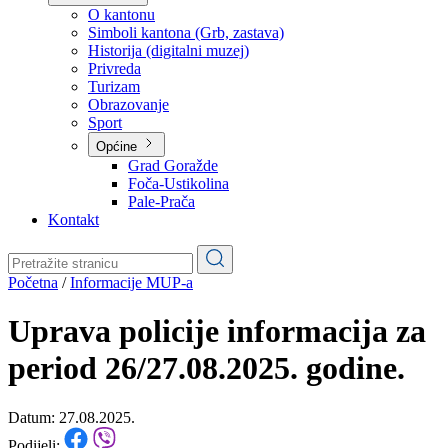
Planovi
Značajni dokumenti
O kantonu
O kantonu
Simboli kantona (Grb, zastava)
Historija (digitalni muzej)
Privreda
Turizam
Obrazovanje
Sport
Općine
Grad Goražde
Foča-Ustikolina
Pale-Prača
Kontakt
Početna
/
Informacije MUP-a
Uprava policije informacija za
period 26/27.08.2025. godine.