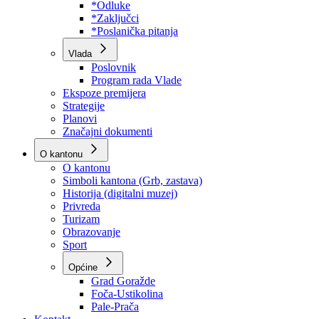
Program rada Skupštine
Budžet 2026
Zakoni
*Odluke
*Zaključci
*Poslanička pitanja
Vlada
Poslovnik
Program rada Vlade
Ekspoze premijera
Strategije
Planovi
Značajni dokumenti
O kantonu
O kantonu
Simboli kantona (Grb, zastava)
Historija (digitalni muzej)
Privreda
Turizam
Obrazovanje
Sport
Općine