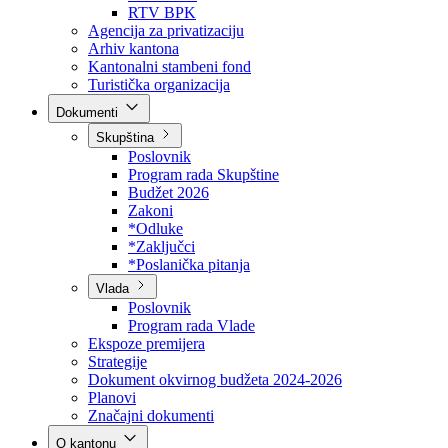
Direkcija za šumarstvo
Javna preduzeća
BPK šume
RTV BPK
Agencija za privatizaciju
Arhiv kantona
Kantonalni stambeni fond
Turistička organizacija
Dokumenti
Skupština
Poslovnik
Program rada Skupštine
Budžet 2026
Zakoni
*Odluke
*Zaključci
*Poslanička pitanja
Vlada
Poslovnik
Program rada Vlade
Ekspoze premijera
Strategije
Dokument okvirnog budžeta 2024-2026