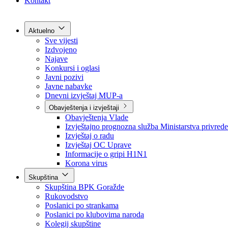
Grad Goražde
Foča-Ustikolina
Pale-Prača
Kontakt
Aktuelno
Sve vijesti
Izdvojeno
Najave
Konkursi i oglasi
Javni pozivi
Javne nabavke
Dnevni izvještaj MUP-a
Obavještenja i izvještaji
Obavještenja Vlade
Izvještajno prognozna služba Ministarstva privrede
Izvještaj o radu
Izvještaj OC Uprave
Informacije o gripi H1N1
Korona virus
Skupština
Skupština BPK Goražde
Rukovodstvo