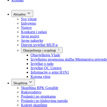
Grad Goražde
Foča-Ustikolina
Pale-Prača
Kontakt
Aktuelno
Sve vijesti
Izdvojeno
Najave
Konkursi i oglasi
Javni pozivi
Javne nabavke
Dnevni izvještaj MUP-a
Obavještenja i izvještaji
Obavještenja Vlade
Izvještajno prognozna služba Ministarstva privrede
Izvještaj o radu
Izvještaj OC Uprave
Informacije o gripi H1N1
Korona virus
Skupština
Skupština BPK Goražde
Rukovodstvo