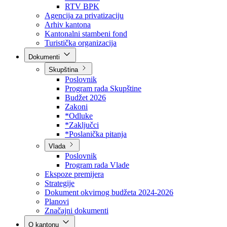
Direkcija za šumarstvo
Javna preduzeća
BPK šume
RTV BPK
Agencija za privatizaciju
Arhiv kantona
Kantonalni stambeni fond
Turistička organizacija
Dokumenti
Skupština
Poslovnik
Program rada Skupštine
Budžet 2026
Zakoni
*Odluke
*Zaključci
*Poslanička pitanja
Vlada
Poslovnik
Program rada Vlade
Ekspoze premijera
Strategije
Dokument okvirnog budžeta 2024-2026