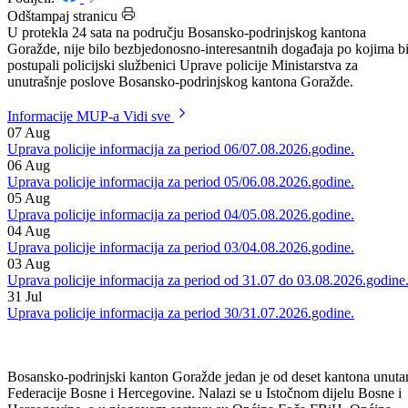
Datum: 11.09.2025.
Podijeli:
Odštampaj stranicu
U protekla 24 sata na području Bosansko-podrinjskog kantona
Goražde, nije bilo bezbjedonosno-interesantnih događaja po kojima b
postupali policijski službenici Uprave policije Ministarstva za
unutrašnje poslove Bosansko-podrinjskog kantona Goražde.
Informacije MUP-a
Vidi sve
07
Aug
Uprava policije informacija za period 06/07.08.2026.godine.
06
Aug
Uprava policije informacija za period 05/06.08.2026.godine.
05
Aug
Uprava policije informacija za period 04/05.08.2026.godine.
04
Aug
Uprava policije informacija za period 03/04.08.2026.godine.
03
Aug
Uprava policije informacija za period od 31.07 do 03.08.2026.godine
31
Jul
Uprava policije informacija za period 30/31.07.2026.godine.