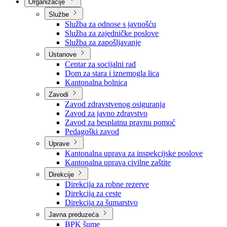
Nadležnosti
Sjednice Vlade
Organizacije
Službe
Služba za odnose s javnošću
Služba za zajedničke poslove
Služba za zapošljavanje
Ustanove
Centar za socijalni rad
Dom za stara i iznemogla lica
Kantonalna bolnica
Zavodi
Zavod zdravstvenog osiguranja
Zavod za javno zdravstvo
Zavod za besplatnu pravnu pomoć
Pedagoški zavod
Uprave
Kantonalna uprava za inspekcijske poslove
Kantonalna uprava civilne zaštite
Direkcije
Direkcija za robne rezerve
Direkcija za ceste