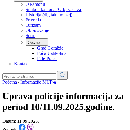
Planovi
Značajni dokumenti
O kantonu
O kantonu
Simboli kantona (Grb, zastava)
Historija (digitalni muzej)
Privreda
Turizam
Obrazovanje
Sport
Općine
Grad Goražde
Foča-Ustikolina
Pale-Prača
Kontakt
Početna
/
Informacije MUP-a
Uprava policije informacija za
period 10/11.09.2025.godine.