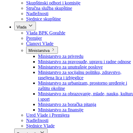
Poslanici po strankama
Poslanici po klubovima naroda
Kolegij skupštine
Skupštinski odbori i komisije
Stručna služba skupštine
Nadležnosti
Sjednice skupštine
Vlada
Vlada BPK Goražde
Premijer
Članovi Vlade
Ministarstva
Ministarstvo za privredu
Ministarstvo za pravosuđe, upravu i radne odnose
Ministarstvo za unutrašnje poslove
Ministarstvo za socijalnu politiku, zdravstvo,
raseljena lica i izbjeglice
Ministarstvo za urbanizam, prostorno uređenje i
zaštitu okoline
Ministarstvo za obrazovanje, mlade, nauku, kultur
i sport
Ministarstvo za boračka pitanja
Ministarstvo za finansije
Ured Vlade i Premijera