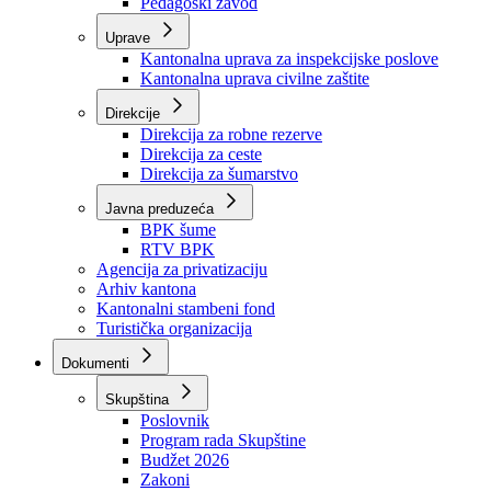
Zavod zdravstvenog osiguranja
Zavod za javno zdravstvo
Zavod za besplatnu pravnu pomoć
Pedagoški zavod
Uprave
Kantonalna uprava za inspekcijske poslove
Kantonalna uprava civilne zaštite
Direkcije
Direkcija za robne rezerve
Direkcija za ceste
Direkcija za šumarstvo
Javna preduzeća
BPK šume
RTV BPK
Agencija za privatizaciju
Arhiv kantona
Kantonalni stambeni fond
Turistička organizacija
Dokumenti
Skupština
Poslovnik