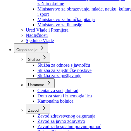
Ministarstvo za socijalnu politiku, zdravstvo,
raseljena lica i izbjeglice
Ministarstvo za urbanizam, prostorno uređenje i
zaštitu okoline
Ministarstvo za obrazovanje, mlade, nauku, kultur
i sport
Ministarstvo za boračka pitanja
Ministarstvo za finansije
Ured Vlade i Premijera
Nadležnosti
Sjednice Vlade
Organizacije
Službe
Služba za odnose s javnošću
Služba za zajedničke poslove
Služba za zapošljavanje
Ustanove
Centar za socijalni rad
Dom za stara i iznemogla lica
Kantonalna bolnica
Zavodi