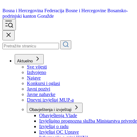
Bosna i Hercegovina
Federacija Bosne i Hercegovine
Bosansko-
podrinjski kanton Goražde
Aktuelno
Sve vijesti
Izdvojeno
Najave
Konkursi i oglasi
Javni pozivi
Javne nabavke
Dnevni izvještaj MUP-a
Obavještenja i izvještaji
Obavještenja Vlade