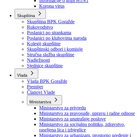
Izvještajno prognozna služba Ministarstva privrede
Izvještaj o radu
Izvještaj OC Uprave
Informacije o gripi H1N1
Korona virus
Skupština
Skupština BPK Goražde
Rukovodstvo
Poslanici po strankama
Poslanici po klubovima naroda
Kolegij skupštine
Skupštinski odbori i komisije
Stručna služba skupštine
Nadležnosti
Sjednice skupštine
Vlada
Vlada BPK Goražde
Premijer
Članovi Vlade
Ministarstva
Ministarstvo za privredu
Ministarstvo za pravosuđe, upravu i radne odnose
Ministarstvo za unutrašnje poslove