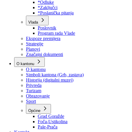
Program rada Skupštine
Budžet 2026
Zakoni
*Odluke
*Zaključci
*Poslanička pitanja
Vlada
Poslovnik
Program rada Vlade
Ekspoze premijera
Strategije
Planovi
Značajni dokumenti
O kantonu
O kantonu
Simboli kantona (Grb, zastava)
Historija (digitalni muzej)
Privreda
Turizam
Obrazovanje
Sport
Općine