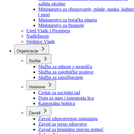
Ministarstvo za socijalnu politiku, zdravstvo,
raseljena lica i izbjeglice
Ministarstvo za urbanizam, prostorno uređenje i
zaštitu okoline
Ministarstvo za obrazovanje, mlade, nauku, kultur
i sport
Ministarstvo za boračka pitanja
Ministarstvo za finansije
Ured Vlade i Premijera
Nadležnosti
Sjednice Vlade
Organizacije
Službe
Služba za odnose s javnošću
Služba za zajedničke poslove
Služba za zapošljavanje
Ustanove
Centar za socijalni rad
Dom za stara i iznemogla lica
Kantonalna bolnica
Zavodi