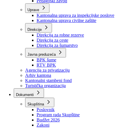
Zavod zdravstvenog osiguranja
Zavod za javno zdravstvo
Zavod za besplatnu pravnu pomoć
Pedagoški zavod
Uprave
Kantonalna uprava za inspekcijske poslove
Kantonalna uprava civilne zaštite
Direkcije
Direkcija za robne rezerve
Direkcija za ceste
Direkcija za šumarstvo
Javna preduzeća
BPK šume
RTV BPK
Agencija za privatizaciju
Arhiv kantona
Kantonalni stambeni fond
Turistička organizacija
Dokumenti
Skupština
Poslovnik