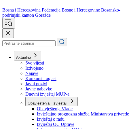
Bosna i Hercegovina
Federacija Bosne i Hercegovine
Bosansko-
podrinjski kanton Goražde
Aktuelno
Sve vijesti
Izdvojeno
Najave
Konkursi i oglasi
Javni pozivi
Javne nabavke
Dnevni izvještaj MUP-a
Obavještenja i izvještaji
Obavještenja Vlade