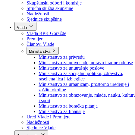
Poslanici po strankama
Poslanici po klubovima naroda
Kolegij skupštine
Skupštinski odbori i komisije
Stručna služba skupštine
Nadležnosti
Sjednice skupštine
Vlada
Vlada BPK Goražde
Premijer
Članovi Vlade
Ministarstva
Ministarstvo za privredu
Ministarstvo za pravosuđe, upravu i radne odnose
Ministarstvo za unutrašnje poslove
Ministarstvo za socijalnu politiku, zdravstvo,
raseljena lica i izbjeglice
Ministarstvo za urbanizam, prostorno uređenje i
zaštitu okoline
Ministarstvo za obrazovanje, mlade, nauku, kultur
i sport
Ministarstvo za boračka pitanja
Ministarstvo za finansije
Ured Vlade i Premijera