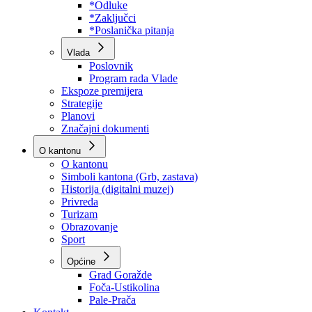
Program rada Skupštine
Budžet 2026
Zakoni
*Odluke
*Zaključci
*Poslanička pitanja
Vlada
Poslovnik
Program rada Vlade
Ekspoze premijera
Strategije
Planovi
Značajni dokumenti
O kantonu
O kantonu
Simboli kantona (Grb, zastava)
Historija (digitalni muzej)
Privreda
Turizam
Obrazovanje
Sport
Općine