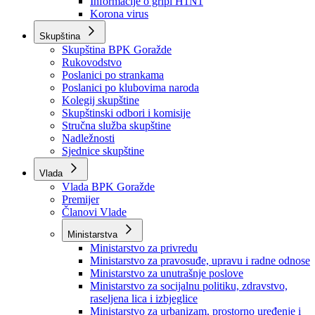
Izvještajno prognozna služba Ministarstva privrede
Izvještaj o radu
Izvještaj OC Uprave
Informacije o gripi H1N1
Korona virus
Skupština
Skupština BPK Goražde
Rukovodstvo
Poslanici po strankama
Poslanici po klubovima naroda
Kolegij skupštine
Skupštinski odbori i komisije
Stručna služba skupštine
Nadležnosti
Sjednice skupštine
Vlada
Vlada BPK Goražde
Premijer
Članovi Vlade
Ministarstva
Ministarstvo za privredu
Ministarstvo za pravosuđe, upravu i radne odnose
Ministarstvo za unutrašnje poslove