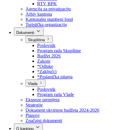
Direkcija za šumarstvo
Javna preduzeća
BPK šume
RTV BPK
Agencija za privatizaciju
Arhiv kantona
Kantonalni stambeni fond
Turistička organizacija
Dokumenti
Skupština
Poslovnik
Program rada Skupštine
Budžet 2026
Zakoni
*Odluke
*Zaključci
*Poslanička pitanja
Vlada
Poslovnik
Program rada Vlade
Ekspoze premijera
Strategije
Dokument okvirnog budžeta 2024-2026