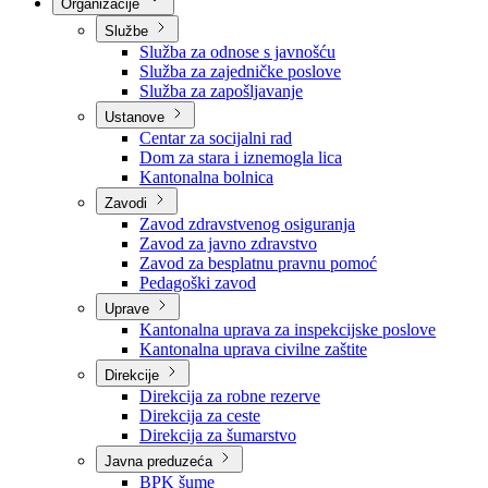
Nadležnosti
Sjednice Vlade
Organizacije
Službe
Služba za odnose s javnošću
Služba za zajedničke poslove
Služba za zapošljavanje
Ustanove
Centar za socijalni rad
Dom za stara i iznemogla lica
Kantonalna bolnica
Zavodi
Zavod zdravstvenog osiguranja
Zavod za javno zdravstvo
Zavod za besplatnu pravnu pomoć
Pedagoški zavod
Uprave
Kantonalna uprava za inspekcijske poslove
Kantonalna uprava civilne zaštite
Direkcije
Direkcija za robne rezerve
Direkcija za ceste