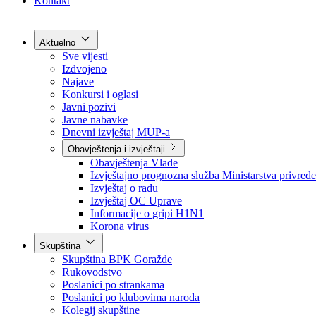
Grad Goražde
Foča-Ustikolina
Pale-Prača
Kontakt
Aktuelno
Sve vijesti
Izdvojeno
Najave
Konkursi i oglasi
Javni pozivi
Javne nabavke
Dnevni izvještaj MUP-a
Obavještenja i izvještaji
Obavještenja Vlade
Izvještajno prognozna služba Ministarstva privrede
Izvještaj o radu
Izvještaj OC Uprave
Informacije o gripi H1N1
Korona virus
Skupština
Skupština BPK Goražde
Rukovodstvo