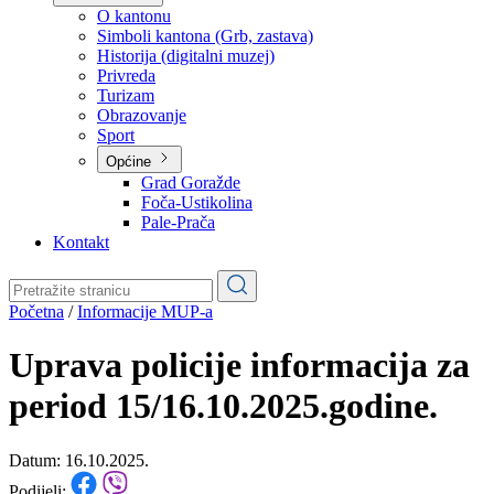
Planovi
Značajni dokumenti
O kantonu
O kantonu
Simboli kantona (Grb, zastava)
Historija (digitalni muzej)
Privreda
Turizam
Obrazovanje
Sport
Općine
Grad Goražde
Foča-Ustikolina
Pale-Prača
Kontakt
Početna
/
Informacije MUP-a
Uprava policije informacija za
period 15/16.10.2025.godine.