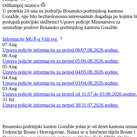
Datum: 16.10.2025.
Podijeli:
Odštampaj stranicu
U protekla 24 sata na području Bosansko-podrinjskog kantona
Goražde, nije bilo bezbjedonosno-interesantnih događaja po kojima b
postupali policijski službenici Uprave policije Ministarstva za
unutrašnje poslove Bosansko-podrinjskog kantona Goražde.
Informacije MUP-a
Vidi sve
07
Aug
Uprava policije informacija za period 06/07.08.2026.godine.
06
Aug
Uprava policije informacija za period 05/06.08.2026.godine.
05
Aug
Uprava policije informacija za period 04/05.08.2026.godine.
04
Aug
Uprava policije informacija za period 03/04.08.2026.godine.
03
Aug
Uprava policije informacija za period od 31.07 do 03.08.2026.godine
31
Jul
Uprava policije informacija za period 30/31.07.2026.godine.