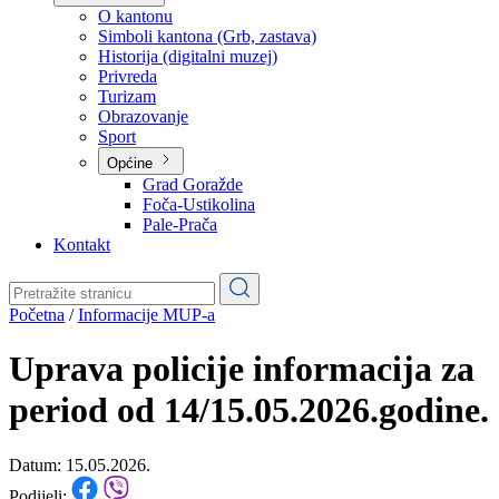
Planovi
Značajni dokumenti
O kantonu
O kantonu
Simboli kantona (Grb, zastava)
Historija (digitalni muzej)
Privreda
Turizam
Obrazovanje
Sport
Općine
Grad Goražde
Foča-Ustikolina
Pale-Prača
Kontakt
Početna
/
Informacije MUP-a
Uprava policije informacija za
period od 14/15.05.2026.godine.