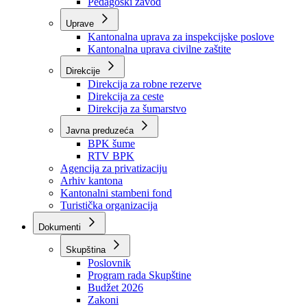
Zavod zdravstvenog osiguranja
Zavod za javno zdravstvo
Zavod za besplatnu pravnu pomoć
Pedagoški zavod
Uprave
Kantonalna uprava za inspekcijske poslove
Kantonalna uprava civilne zaštite
Direkcije
Direkcija za robne rezerve
Direkcija za ceste
Direkcija za šumarstvo
Javna preduzeća
BPK šume
RTV BPK
Agencija za privatizaciju
Arhiv kantona
Kantonalni stambeni fond
Turistička organizacija
Dokumenti
Skupština
Poslovnik