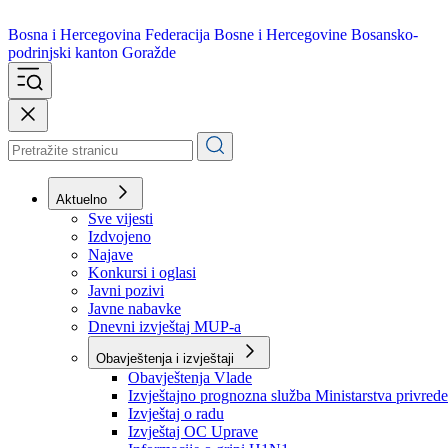
Bosna i Hercegovina
Federacija Bosne i Hercegovine
Bosansko-
podrinjski kanton Goražde
Aktuelno
Sve vijesti
Izdvojeno
Najave
Konkursi i oglasi
Javni pozivi
Javne nabavke
Dnevni izvještaj MUP-a
Obavještenja i izvještaji
Obavještenja Vlade