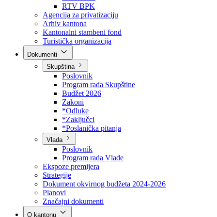
Direkcija za šumarstvo
Javna preduzeća
BPK šume
RTV BPK
Agencija za privatizaciju
Arhiv kantona
Kantonalni stambeni fond
Turistička organizacija
Dokumenti
Skupština
Poslovnik
Program rada Skupštine
Budžet 2026
Zakoni
*Odluke
*Zaključci
*Poslanička pitanja
Vlada
Poslovnik
Program rada Vlade
Ekspoze premijera
Strategije
Dokument okvirnog budžeta 2024-2026