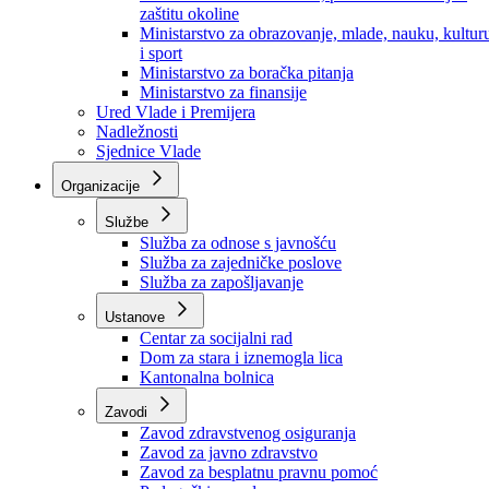
Ministarstvo za socijalnu politiku, zdravstvo,
raseljena lica i izbjeglice
Ministarstvo za urbanizam, prostorno uređenje i
zaštitu okoline
Ministarstvo za obrazovanje, mlade, nauku, kultur
i sport
Ministarstvo za boračka pitanja
Ministarstvo za finansije
Ured Vlade i Premijera
Nadležnosti
Sjednice Vlade
Organizacije
Službe
Služba za odnose s javnošću
Služba za zajedničke poslove
Služba za zapošljavanje
Ustanove
Centar za socijalni rad
Dom za stara i iznemogla lica
Kantonalna bolnica
Zavodi