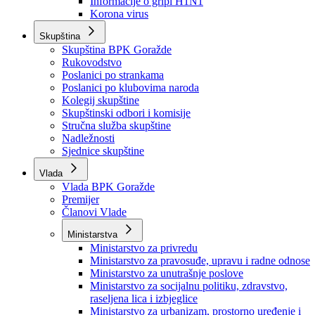
Izvještajno prognozna služba Ministarstva privrede
Izvještaj o radu
Izvještaj OC Uprave
Informacije o gripi H1N1
Korona virus
Skupština
Skupština BPK Goražde
Rukovodstvo
Poslanici po strankama
Poslanici po klubovima naroda
Kolegij skupštine
Skupštinski odbori i komisije
Stručna služba skupštine
Nadležnosti
Sjednice skupštine
Vlada
Vlada BPK Goražde
Premijer
Članovi Vlade
Ministarstva
Ministarstvo za privredu
Ministarstvo za pravosuđe, upravu i radne odnose
Ministarstvo za unutrašnje poslove