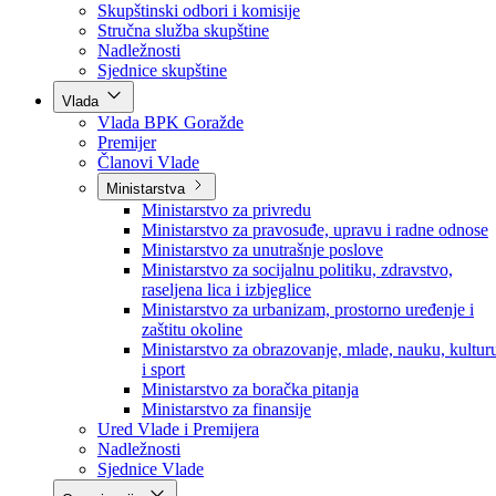
Poslanici po strankama
Poslanici po klubovima naroda
Kolegij skupštine
Skupštinski odbori i komisije
Stručna služba skupštine
Nadležnosti
Sjednice skupštine
Vlada
Vlada BPK Goražde
Premijer
Članovi Vlade
Ministarstva
Ministarstvo za privredu
Ministarstvo za pravosuđe, upravu i radne odnose
Ministarstvo za unutrašnje poslove
Ministarstvo za socijalnu politiku, zdravstvo,
raseljena lica i izbjeglice
Ministarstvo za urbanizam, prostorno uređenje i
zaštitu okoline
Ministarstvo za obrazovanje, mlade, nauku, kultur
i sport
Ministarstvo za boračka pitanja
Ministarstvo za finansije
Ured Vlade i Premijera