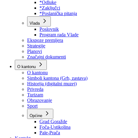
Program rada Skupštine
Budžet 2026
Zakoni
*Odluke
*Zaključci
*Poslanička pitanja
Vlada
Poslovnik
Program rada Vlade
Ekspoze premijera
Strategije
Planovi
Značajni dokumenti
O kantonu
O kantonu
Simboli kantona (Grb, zastava)
Historija (digitalni muzej)
Privreda
Turizam
Obrazovanje
Sport
Općine