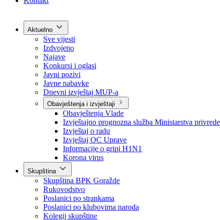
Grad Goražde
Foča-Ustikolina
Pale-Prača
Kontakt
Aktuelno
Sve vijesti
Izdvojeno
Najave
Konkursi i oglasi
Javni pozivi
Javne nabavke
Dnevni izvještaj MUP-a
Obavještenja i izvještaji
Obavještenja Vlade
Izvještajno prognozna služba Ministarstva privrede
Izvještaj o radu
Izvještaj OC Uprave
Informacije o gripi H1N1
Korona virus
Skupština
Skupština BPK Goražde
Rukovodstvo