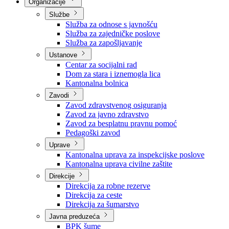
Nadležnosti
Sjednice Vlade
Organizacije
Službe
Služba za odnose s javnošću
Služba za zajedničke poslove
Služba za zapošljavanje
Ustanove
Centar za socijalni rad
Dom za stara i iznemogla lica
Kantonalna bolnica
Zavodi
Zavod zdravstvenog osiguranja
Zavod za javno zdravstvo
Zavod za besplatnu pravnu pomoć
Pedagoški zavod
Uprave
Kantonalna uprava za inspekcijske poslove
Kantonalna uprava civilne zaštite
Direkcije
Direkcija za robne rezerve
Direkcija za ceste