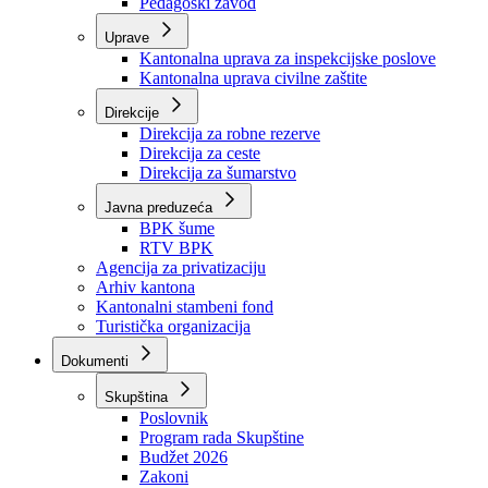
Zavod zdravstvenog osiguranja
Zavod za javno zdravstvo
Zavod za besplatnu pravnu pomoć
Pedagoški zavod
Uprave
Kantonalna uprava za inspekcijske poslove
Kantonalna uprava civilne zaštite
Direkcije
Direkcija za robne rezerve
Direkcija za ceste
Direkcija za šumarstvo
Javna preduzeća
BPK šume
RTV BPK
Agencija za privatizaciju
Arhiv kantona
Kantonalni stambeni fond
Turistička organizacija
Dokumenti
Skupština
Poslovnik