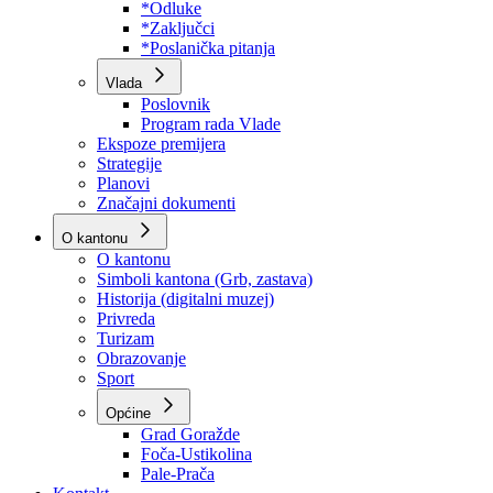
Program rada Skupštine
Budžet 2026
Zakoni
*Odluke
*Zaključci
*Poslanička pitanja
Vlada
Poslovnik
Program rada Vlade
Ekspoze premijera
Strategije
Planovi
Značajni dokumenti
O kantonu
O kantonu
Simboli kantona (Grb, zastava)
Historija (digitalni muzej)
Privreda
Turizam
Obrazovanje
Sport
Općine