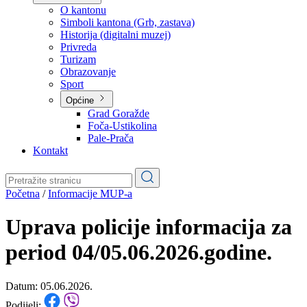
Planovi
Značajni dokumenti
O kantonu
O kantonu
Simboli kantona (Grb, zastava)
Historija (digitalni muzej)
Privreda
Turizam
Obrazovanje
Sport
Općine
Grad Goražde
Foča-Ustikolina
Pale-Prača
Kontakt
Početna
/
Informacije MUP-a
Uprava policije informacija za
period 04/05.06.2026.godine.