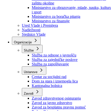
Ministarstvo za socijalnu politiku, zdravstvo,
raseljena lica i izbjeglice
Ministarstvo za urbanizam, prostorno uređenje i
zaštitu okoline
Ministarstvo za obrazovanje, mlade, nauku, kultur
i sport
Ministarstvo za boračka pitanja
Ministarstvo za finansije
Ured Vlade i Premijera
Nadležnosti
Sjednice Vlade
Organizacije
Službe
Služba za odnose s javnošću
Služba za zajedničke poslove
Služba za zapošljavanje
Ustanove
Centar za socijalni rad
Dom za stara i iznemogla lica
Kantonalna bolnica
Zavodi