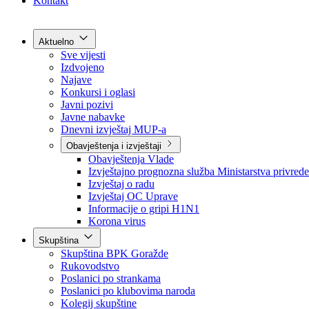
Grad Goražde
Foča-Ustikolina
Pale-Prača
Kontakt
Aktuelno
Sve vijesti
Izdvojeno
Najave
Konkursi i oglasi
Javni pozivi
Javne nabavke
Dnevni izvještaj MUP-a
Obavještenja i izvještaji
Obavještenja Vlade
Izvještajno prognozna služba Ministarstva privrede
Izvještaj o radu
Izvještaj OC Uprave
Informacije o gripi H1N1
Korona virus
Skupština
Skupština BPK Goražde
Rukovodstvo