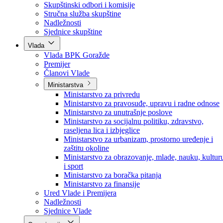
Poslanici po strankama
Poslanici po klubovima naroda
Kolegij skupštine
Skupštinski odbori i komisije
Stručna služba skupštine
Nadležnosti
Sjednice skupštine
Vlada
Vlada BPK Goražde
Premijer
Članovi Vlade
Ministarstva
Ministarstvo za privredu
Ministarstvo za pravosuđe, upravu i radne odnose
Ministarstvo za unutrašnje poslove
Ministarstvo za socijalnu politiku, zdravstvo,
raseljena lica i izbjeglice
Ministarstvo za urbanizam, prostorno uređenje i
zaštitu okoline
Ministarstvo za obrazovanje, mlade, nauku, kultur
i sport
Ministarstvo za boračka pitanja
Ministarstvo za finansije
Ured Vlade i Premijera