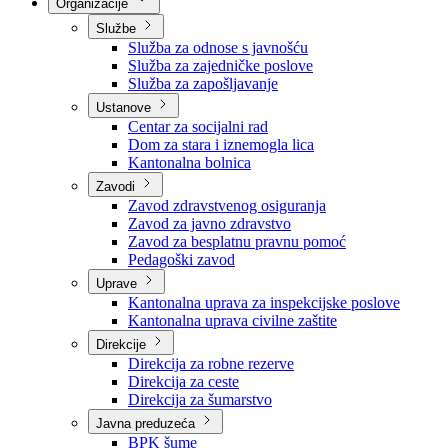
Nadležnosti
Sjednice Vlade
Organizacije
Službe
Služba za odnose s javnošću
Služba za zajedničke poslove
Služba za zapošljavanje
Ustanove
Centar za socijalni rad
Dom za stara i iznemogla lica
Kantonalna bolnica
Zavodi
Zavod zdravstvenog osiguranja
Zavod za javno zdravstvo
Zavod za besplatnu pravnu pomoć
Pedagoški zavod
Uprave
Kantonalna uprava za inspekcijske poslove
Kantonalna uprava civilne zaštite
Direkcije
Direkcija za robne rezerve
Direkcija za ceste