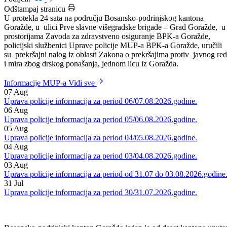
Datum: 05.06.2026.
Podijeli:
Odštampaj stranicu
U protekla 24 sata na području Bosansko-podrinjskog kantona
Goražde, u ulici Prve slavne višegradske brigade – Grad Goražde, u
prostorijama Zavoda za zdravstveno osiguranje BPK-a Goražde,
policijski službenici Uprave policije MUP-a BPK-a Goražde, uručili
su prekršajni nalog iz oblasti Zakona o prekršajima protiv javnog re
i mira zbog drskog ponašanja, jednom licu iz Goražda.
Informacije MUP-a
Vidi sve
07
Aug
Uprava policije informacija za period 06/07.08.2026.godine.
06
Aug
Uprava policije informacija za period 05/06.08.2026.godine.
05
Aug
Uprava policije informacija za period 04/05.08.2026.godine.
04
Aug
Uprava policije informacija za period 03/04.08.2026.godine.
03
Aug
Uprava policije informacija za period od 31.07 do 03.08.2026.godine
31
Jul
Uprava policije informacija za period 30/31.07.2026.godine.