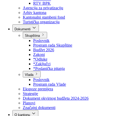
Direkcija za šumarstvo
Javna preduzeća
BPK šume
RTV BPK
Agencija za privatizaciju
Arhiv kantona
Kantonalni stambeni fond
Turistička organizacija
Dokumenti
Skupština
Poslovnik
Program rada Skupštine
Budžet 2026
Zakoni
*Odluke
*Zaključci
*Poslanička pitanja
Vlada
Poslovnik
Program rada Vlade
Ekspoze premijera
Strategije
Dokument okvirnog budžeta 2024-2026