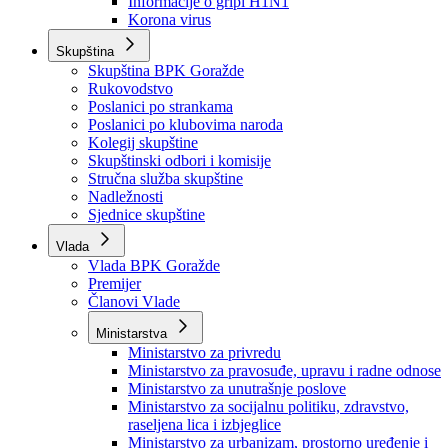
Izvještajno prognozna služba Ministarstva privrede
Izvještaj o radu
Izvještaj OC Uprave
Informacije o gripi H1N1
Korona virus
Skupština
Skupština BPK Goražde
Rukovodstvo
Poslanici po strankama
Poslanici po klubovima naroda
Kolegij skupštine
Skupštinski odbori i komisije
Stručna služba skupštine
Nadležnosti
Sjednice skupštine
Vlada
Vlada BPK Goražde
Premijer
Članovi Vlade
Ministarstva
Ministarstvo za privredu
Ministarstvo za pravosuđe, upravu i radne odnose
Ministarstvo za unutrašnje poslove