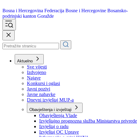
Bosna i Hercegovina
Federacija Bosne i Hercegovine
Bosansko-
podrinjski kanton Goražde
Aktuelno
Sve vijesti
Izdvojeno
Najave
Konkursi i oglasi
Javni pozivi
Javne nabavke
Dnevni izvještaj MUP-a
Obavještenja i izvještaji
Obavještenja Vlade