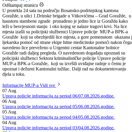
Datum: 09.06.2026.
Podijeli:
Odštampaj stranicu
U protekla 24 sata na području Bosansko-podrinjskog kantona
Goražde, u ulici 1.Drinske brigade u Vitkovićima – Grad Goražde, u
haustoru stambene zgrade pronađeno je jedno lice iz Goražda kako
leži u besvjesnom stanju i oko kojeg se nalaze tragovi krvi. Na lice
mjesta izašli su policijski službenici Uprave policije MUP-a BPK-a
Goražde koji su obezbjedili lice mjesta, a gore pomenutom ukazana 
ljekarska pomoć od strane ekipe hitne medicinske pomoći nakon čega
navedeno lice preveženo u Urgentni centar Kantonalne bolnice
Goražde radi daljeg pregleda. O navedenom događaju upoznati su
policijski službenci Sektora kriminalističke policije Uprave policije
MUP-a BPK-a Goražde, koji su izvršili uviđajne radnje o čemu je
upoznat i dežurni Kantonalni tužilac. Dalji rad na dokumentovanju
djela u toku.
Informacije MUP-a
Vidi sve
07
Aug
Uprava policije informacija za period 06/07.08.2026.godine.
06
Aug
Uprava policije informacija za period 05/06.08.2026.godine.
05
Aug