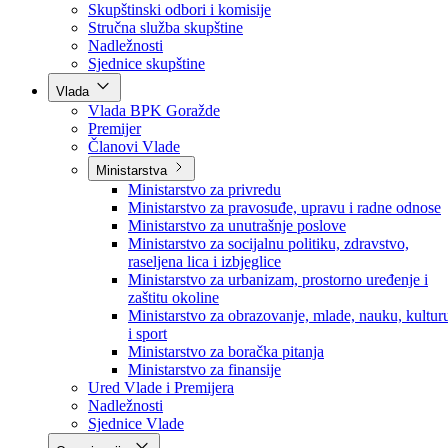
Poslanici po strankama
Poslanici po klubovima naroda
Kolegij skupštine
Skupštinski odbori i komisije
Stručna služba skupštine
Nadležnosti
Sjednice skupštine
Vlada
Vlada BPK Goražde
Premijer
Članovi Vlade
Ministarstva
Ministarstvo za privredu
Ministarstvo za pravosuđe, upravu i radne odnose
Ministarstvo za unutrašnje poslove
Ministarstvo za socijalnu politiku, zdravstvo,
raseljena lica i izbjeglice
Ministarstvo za urbanizam, prostorno uređenje i
zaštitu okoline
Ministarstvo za obrazovanje, mlade, nauku, kultur
i sport
Ministarstvo za boračka pitanja
Ministarstvo za finansije
Ured Vlade i Premijera