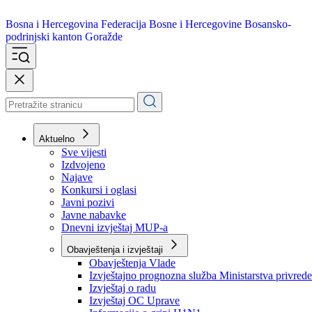
Bosna i Hercegovina
Federacija Bosne i Hercegovine
Bosansko-
podrinjski kanton Goražde
Aktuelno
Sve vijesti
Izdvojeno
Najave
Konkursi i oglasi
Javni pozivi
Javne nabavke
Dnevni izvještaj MUP-a
Obavještenja i izvještaji
Obavještenja Vlade