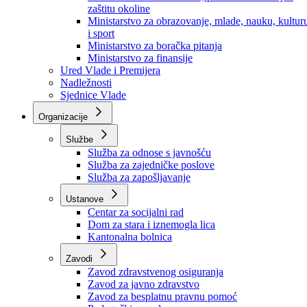
Ministarstvo za socijalnu politiku, zdravstvo,
raseljena lica i izbjeglice
Ministarstvo za urbanizam, prostorno uređenje i
zaštitu okoline
Ministarstvo za obrazovanje, mlade, nauku, kultur
i sport
Ministarstvo za boračka pitanja
Ministarstvo za finansije
Ured Vlade i Premijera
Nadležnosti
Sjednice Vlade
Organizacije
Službe
Služba za odnose s javnošću
Služba za zajedničke poslove
Služba za zapošljavanje
Ustanove
Centar za socijalni rad
Dom za stara i iznemogla lica
Kantonalna bolnica
Zavodi