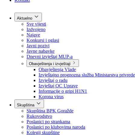
Grad Goražde
Foča-Ustikolina
Pale-Prača
Kontakt
Aktuelno
Sve vijesti
Izdvojeno
Najave
Konkursi i oglasi
Javni pozivi
Javne nabavke
Dnevni izvještaj MUP-a
Obavještenja i izvještaji
Obavještenja Vlade
Izvještajno prognozna služba Ministarstva privrede
Izvještaj o radu
Izvještaj OC Uprave
Informacije o gripi H1N1
Korona virus
Skupština
Skupština BPK Goražde
Rukovodstvo