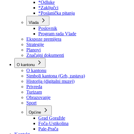
Program rada Skupštine
Budžet 2026
Zakoni
*Odluke
*Zaključci
*Poslanička pitanja
Vlada
Poslovnik
Program rada Vlade
Ekspoze premijera
Strategije
Planovi
Značajni dokumenti
O kantonu
O kantonu
Simboli kantona (Grb, zastava)
Historija (digitalni muzej)
Privreda
Turizam
Obrazovanje
Sport
Općine