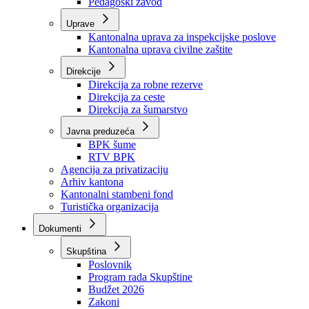
Zavod zdravstvenog osiguranja
Zavod za javno zdravstvo
Zavod za besplatnu pravnu pomoć
Pedagoški zavod
Uprave
Kantonalna uprava za inspekcijske poslove
Kantonalna uprava civilne zaštite
Direkcije
Direkcija za robne rezerve
Direkcija za ceste
Direkcija za šumarstvo
Javna preduzeća
BPK šume
RTV BPK
Agencija za privatizaciju
Arhiv kantona
Kantonalni stambeni fond
Turistička organizacija
Dokumenti
Skupština
Poslovnik