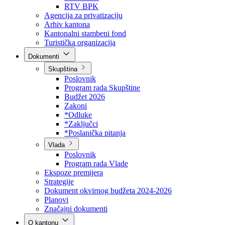
Direkcija za šumarstvo
Javna preduzeća
BPK šume
RTV BPK
Agencija za privatizaciju
Arhiv kantona
Kantonalni stambeni fond
Turistička organizacija
Dokumenti
Skupština
Poslovnik
Program rada Skupštine
Budžet 2026
Zakoni
*Odluke
*Zaključci
*Poslanička pitanja
Vlada
Poslovnik
Program rada Vlade
Ekspoze premijera
Strategije
Dokument okvirnog budžeta 2024-2026