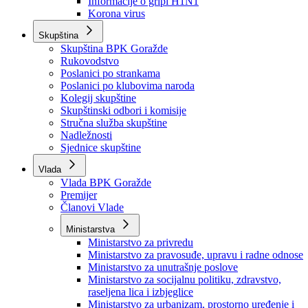
Izvještajno prognozna služba Ministarstva privrede
Izvještaj o radu
Izvještaj OC Uprave
Informacije o gripi H1N1
Korona virus
Skupština
Skupština BPK Goražde
Rukovodstvo
Poslanici po strankama
Poslanici po klubovima naroda
Kolegij skupštine
Skupštinski odbori i komisije
Stručna služba skupštine
Nadležnosti
Sjednice skupštine
Vlada
Vlada BPK Goražde
Premijer
Članovi Vlade
Ministarstva
Ministarstvo za privredu
Ministarstvo za pravosuđe, upravu i radne odnose
Ministarstvo za unutrašnje poslove