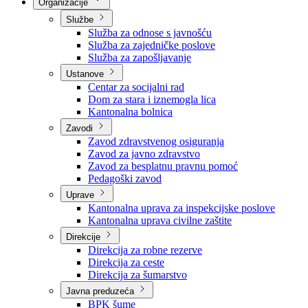
Nadležnosti
Sjednice Vlade
Organizacije
Službe
Služba za odnose s javnošću
Služba za zajedničke poslove
Služba za zapošljavanje
Ustanove
Centar za socijalni rad
Dom za stara i iznemogla lica
Kantonalna bolnica
Zavodi
Zavod zdravstvenog osiguranja
Zavod za javno zdravstvo
Zavod za besplatnu pravnu pomoć
Pedagoški zavod
Uprave
Kantonalna uprava za inspekcijske poslove
Kantonalna uprava civilne zaštite
Direkcije
Direkcija za robne rezerve
Direkcija za ceste