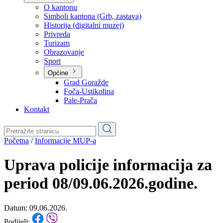
Planovi
Značajni dokumenti
O kantonu
O kantonu
Simboli kantona (Grb, zastava)
Historija (digitalni muzej)
Privreda
Turizam
Obrazovanje
Sport
Općine
Grad Goražde
Foča-Ustikolina
Pale-Prača
Kontakt
Početna
/
Informacije MUP-a
Uprava policije informacija za
period 08/09.06.2026.godine.