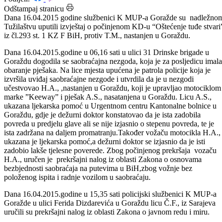
Datum: 17.04.2015.
Podijeli:
Odštampaj stranicu
Dana 16.04.2015 godine službenici K MUP-a Goražde su nadležno
Tužilaštvu uputili izvještaj o počinjenom KD-u “Oštećenje tuđe stvar
iz čl.293 st. 1 KZ F BiH, protiv T.M., nastanjen u Goraždu.
Dana 16.04.2015.godine u 06,16 sati u ulici 31 Drinske brigade u
Goraždu dogodila se saobraćajna nezgoda, koja je za posljedicu imala
obaranje pješaka. Na lice mjesta upućena je patrola policije koja je
izvršila uviđaj saobraćajne nezgode i utvrdila da je u nezgodi
učestvovao H.A., ,nastanjen u Goraždu, koji je upravljao motociklom
marke ”Keeway” i pješak A.S., nasatanjena u Goraždu. Licu A.S.,
ukazana ljekarska pomoć u Urgentnom centru Kantonalne bolnice u
Goraždu, gdje je dežurni doktor konstatovao da je ista zadobila
povreda u predjelu glave ali se nije izjasnio o stepenu povreda, te je
ista zadržana na daljem promatranju.Također vožaču motocikla H.A.,
ukazana je ljekarska pomoć,a dežurni doktor se izjasnio da je isti
zadobio lakše tjelesne poverede. Zbog počinjenog prekršaja vozaču
H.A., uručen je prekršajni nalog iz oblasti Zakona o osnovama
bezbjednosti saobraćaja na putevima u BiH,zbog vožnje bez
položenog ispita i radnje vozilom u saobraćaju.
Dana 16.04.2015.godine u 15,35 sati policijski službenici K MUP-a