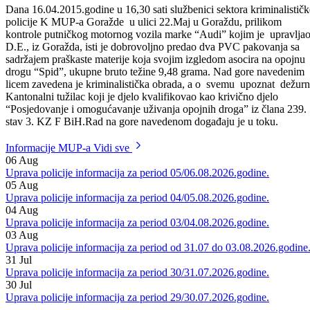
Goražde u ulici Ferida Dizdarevića u Goraždu licu Č.F., iz Sarajeva
uručili su prekršajni nalog iz oblasti Zakona o javnom redu i miru.
Dana 16.04.2015.godine u 16,30 sati službenici sektora kriminalističk
policije K MUP-a Goražde u ulici 22.Maj u Goraždu, prilikom
kontrole putničkog motornog vozila marke “Audi” kojim je upravlja
D.E., iz Goražda, isti je dobrovoljno predao dva PVC pakovanja sa
sadržajem praškaste materije koja svojim izgledom asocira na opojnu
drogu “Spid”, ukupne bruto težine 9,48 grama. Nad gore navedenim
licem zavedena je kriminalistička obrada, a o svemu upoznat dežurn
Kantonalni tužilac koji je djelo kvalifikovao kao krivično djelo
“Posjedovanje i omogućavanje uživanja opojnih droga” iz člana 239.
stav 3. KZ F BiH.Rad na gore navedenom događaju je u toku.
Informacije MUP-a
Vidi sve
06
Aug
Uprava policije informacija za period 05/06.08.2026.godine.
05
Aug
Uprava policije informacija za period 04/05.08.2026.godine.
04
Aug
Uprava policije informacija za period 03/04.08.2026.godine.
03
Aug
Uprava policije informacija za period od 31.07 do 03.08.2026.godine
31
Jul
Uprava policije informacija za period 30/31.07.2026.godine.