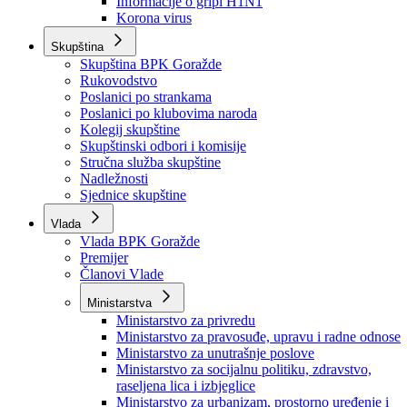
Izvještajno prognozna služba Ministarstva privrede
Izvještaj o radu
Izvještaj OC Uprave
Informacije o gripi H1N1
Korona virus
Skupština
Skupština BPK Goražde
Rukovodstvo
Poslanici po strankama
Poslanici po klubovima naroda
Kolegij skupštine
Skupštinski odbori i komisije
Stručna služba skupštine
Nadležnosti
Sjednice skupštine
Vlada
Vlada BPK Goražde
Premijer
Članovi Vlade
Ministarstva
Ministarstvo za privredu
Ministarstvo za pravosuđe, upravu i radne odnose
Ministarstvo za unutrašnje poslove