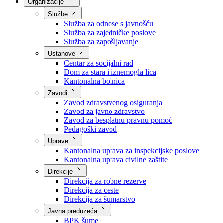
Nadležnosti
Sjednice Vlade
Organizacije
Službe
Služba za odnose s javnošću
Služba za zajedničke poslove
Služba za zapošljavanje
Ustanove
Centar za socijalni rad
Dom za stara i iznemogla lica
Kantonalna bolnica
Zavodi
Zavod zdravstvenog osiguranja
Zavod za javno zdravstvo
Zavod za besplatnu pravnu pomoć
Pedagoški zavod
Uprave
Kantonalna uprava za inspekcijske poslove
Kantonalna uprava civilne zaštite
Direkcije
Direkcija za robne rezerve
Direkcija za ceste