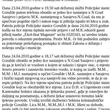
stanice Goražde su nedleznom Tužilaštvu uputili izvjštaj
23.04.2010.godine o počinjenom KD-u iz čl.286 stav 1. KZ BiH
/Krađa/ protiv H.S. i D.E. nastanjenih u Goraždu .
Dana 23.04.2010.godine u 19,50 sati dežurnoj službi Policijske stanic
Goražde putem telefona obratilo se jedno lice nastanjen u N.Grad
Sarajevo i prijavio M.K. nastanjenog u Sarajevu-N.Grad, da mu je
upućivao pogrdne riječi i nakon toga iz pištolja ispalio tri hitca u zrak.
Patrola policije Policijske stanice Goražde je dana 24.04.2010.godine
izašla na lice mjesta ispitala navode prijave i od M.K.oduzeli gasni
pištolj marke „Ekol-firat Magnum“ ser.br.1020343, uz uredno izdatu
potvrdu o oduzetim predmetima. Protiv M.K. će biti podnešen zahtjev
za pokretanje prekršajnog postupka iz oblasti Zakona o držanju i
nošenju oružja i municije.
Dana 24.04.2010.godine u 18,17 sati dežurnoj službi Policijske stanic
Goražde obratilo se jedno lice nastanjen u N.Grad Sarajevo i prijavio
da ga je krećući se vozilom u kojem se nalazio i njegov otac, u mjestu
Jezero presrelo i zaustavilo terensko vozilo, iz kojeg su izašli: M.M. ,
M.M. i M.J. nastanjeni u općini Goražde i M.K. nastanjen u Sarajevu
i fizički napali njegovog oca nanijevši mu vidne povrede, te da je on
uspio pobjeći. Na lice mjesta upućena patrola policije Policijske stani
Goražde koji su obezbjedili lice mjesta. Licu D.H. u Urgentnom cent
Kantonalne bolnice ukazana je ljekarska pomoć, gdje je ostavljen do
daljnjeg na posmatranju, a dežurni ljekar ustanovio trenutno lakše