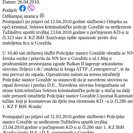
26.04.2010.godine.
Datum: 26.04.2010.
Podijeli:
Odštampaj stranicu
Postupajući po prijavi od 12.04.2010.godine službenici Odsjeka za
opći kriminal, Sektora kriminalističke policije Goražde su nedleznom
Tužilaštvu uputili izvjštaj 23.04.2010.godine o počinjenom KD-u iz
čl.323 stav 4. KZ BiH /Izazivanja opšte opasnosti/ protiv dva
maloljetna lica iz Goražda.
U 10,40 sati dežurnoj službi Policijske stanice Goražde obratila se N
ženska osoba i priavila da NN lice u Goraždu u ul.1.Maj u
prodrumskim prostorijama zgrade Balkan II lageruje sekundarnu
sirovinu /željezo i dr./ otuđenu iz kruga ATTP „Centroprevoz“, te da
istu prevozi do otpada. Operativnim radom na terenu istražitelji
Policijske stanice Goražde su ustanovili da je navedenu sirovinu na
otpad dovezao i predao D.E.. Navedena sirovina fotografisana od
strane krim.tehničara Sektora kriminalističke policije a slučaj na dalji
rade preuzeli istražitelji Policijske stanice Goražde.Upoznat Kantonal
tužilac koji je konstatovao da djelo ima elemenata KD –a iz čl.286 sta
1. KZ F BiH /Krađa/
Postupajući po prijavi od 31.03.2010.godine službenici Policijske