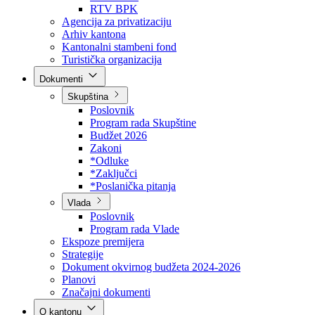
Direkcija za šumarstvo
Javna preduzeća
BPK šume
RTV BPK
Agencija za privatizaciju
Arhiv kantona
Kantonalni stambeni fond
Turistička organizacija
Dokumenti
Skupština
Poslovnik
Program rada Skupštine
Budžet 2026
Zakoni
*Odluke
*Zaključci
*Poslanička pitanja
Vlada
Poslovnik
Program rada Vlade
Ekspoze premijera
Strategije
Dokument okvirnog budžeta 2024-2026