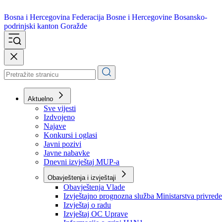
Bosna i Hercegovina
Federacija Bosne i Hercegovine
Bosansko-
podrinjski kanton Goražde
Aktuelno
Sve vijesti
Izdvojeno
Najave
Konkursi i oglasi
Javni pozivi
Javne nabavke
Dnevni izvještaj MUP-a
Obavještenja i izvještaji
Obavještenja Vlade