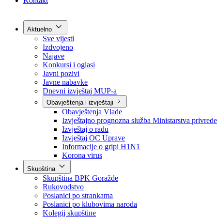
Grad Goražde
Foča-Ustikolina
Pale-Prača
Kontakt
Aktuelno
Sve vijesti
Izdvojeno
Najave
Konkursi i oglasi
Javni pozivi
Javne nabavke
Dnevni izvještaj MUP-a
Obavještenja i izvještaji
Obavještenja Vlade
Izvještajno prognozna služba Ministarstva privrede
Izvještaj o radu
Izvještaj OC Uprave
Informacije o gripi H1N1
Korona virus
Skupština
Skupština BPK Goražde
Rukovodstvo