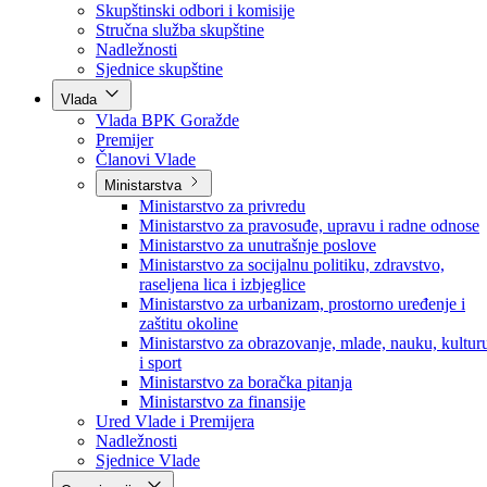
Poslanici po strankama
Poslanici po klubovima naroda
Kolegij skupštine
Skupštinski odbori i komisije
Stručna služba skupštine
Nadležnosti
Sjednice skupštine
Vlada
Vlada BPK Goražde
Premijer
Članovi Vlade
Ministarstva
Ministarstvo za privredu
Ministarstvo za pravosuđe, upravu i radne odnose
Ministarstvo za unutrašnje poslove
Ministarstvo za socijalnu politiku, zdravstvo,
raseljena lica i izbjeglice
Ministarstvo za urbanizam, prostorno uređenje i
zaštitu okoline
Ministarstvo za obrazovanje, mlade, nauku, kultur
i sport
Ministarstvo za boračka pitanja
Ministarstvo za finansije
Ured Vlade i Premijera