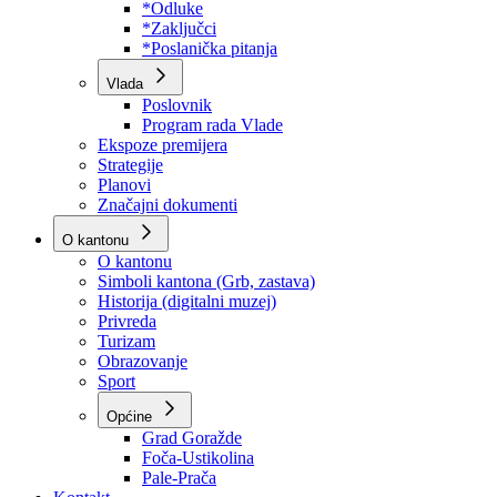
Program rada Skupštine
Budžet 2026
Zakoni
*Odluke
*Zaključci
*Poslanička pitanja
Vlada
Poslovnik
Program rada Vlade
Ekspoze premijera
Strategije
Planovi
Značajni dokumenti
O kantonu
O kantonu
Simboli kantona (Grb, zastava)
Historija (digitalni muzej)
Privreda
Turizam
Obrazovanje
Sport
Općine