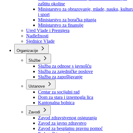
Ministarstvo za socijalnu politiku, zdravstvo,
raseljena lica i izbjeglice
Ministarstvo za urbanizam, prostorno uređenje i
zaštitu okoline
Ministarstvo za obrazovanje, mlade, nauku, kultur
i sport
Ministarstvo za boračka pitanja
Ministarstvo za finansije
Ured Vlade i Premijera
Nadležnosti
Sjednice Vlade
Organizacije
Službe
Služba za odnose s javnošću
Služba za zajedničke poslove
Služba za zapošljavanje
Ustanove
Centar za socijalni rad
Dom za stara i iznemogla lica
Kantonalna bolnica
Zavodi