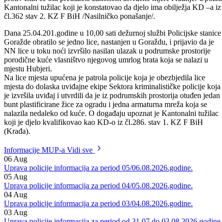
tjelesne povrede. Uviđaj izvršili službenici Sektora kriminalističke
policije Goražde. Lica M.M., M.M.,M.J. i M.K. lišeni su slobode,
protiv istih će biti preduzete zakonom utvrđene mjere i radnje. Upozn
Kantonalni tužilac koji je konstatovao da djelo ima obilježja KD –a iz
čl.362 stav 2. KZ F BiH /Nasilničko ponašanje/.
Dana 25.04.201.godine u 10,00 sati dežurnoj službi Policijske stanice
Goražde obratilo se jedno lice, nastanjen u Goraždu, i prijavio da je
NN lice u toku noći izvršilo nasilan ulazak u podrumske prostorije
porodične kuće vlasništvo njegovog umrlog brata koja se nalazi u
mjestu Hubjeri.
Na lice mjesta upućena je patrola policije koja je obezbjedila lice
mjesta do dolaska uviđajne ekipe Sektora kriminalističke policije koja
je izvršila uviđaj i utvrdili da je iz podrumskih prostorija otuđen jedan
bunt plastificirane žice za ogradu i jedna armaturna mreža koja se
nalazila nedaleko od kuće. O događaju upoznat je Kantonalni tužilac
koji je djelo kvalifikovao kao KD-o iz čl.286. stav 1. KZ F BiH
(Krađa).
Informacije MUP-a
Vidi sve
06
Aug
Uprava policije informacija za period 05/06.08.2026.godine.
05
Aug
Uprava policije informacija za period 04/05.08.2026.godine.
04
Aug