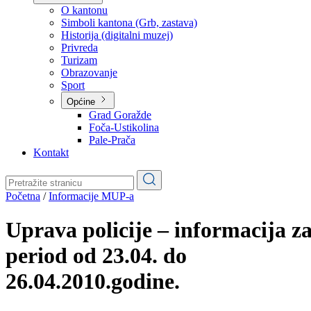
Planovi
Značajni dokumenti
O kantonu
O kantonu
Simboli kantona (Grb, zastava)
Historija (digitalni muzej)
Privreda
Turizam
Obrazovanje
Sport
Općine
Grad Goražde
Foča-Ustikolina
Pale-Prača
Kontakt
Početna
/
Informacije MUP-a
Uprava policije – informacija z
period od 23.04. do