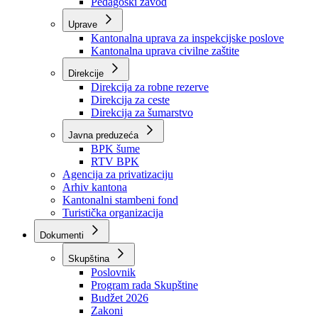
Zavod zdravstvenog osiguranja
Zavod za javno zdravstvo
Zavod za besplatnu pravnu pomoć
Pedagoški zavod
Uprave
Kantonalna uprava za inspekcijske poslove
Kantonalna uprava civilne zaštite
Direkcije
Direkcija za robne rezerve
Direkcija za ceste
Direkcija za šumarstvo
Javna preduzeća
BPK šume
RTV BPK
Agencija za privatizaciju
Arhiv kantona
Kantonalni stambeni fond
Turistička organizacija
Dokumenti
Skupština
Poslovnik