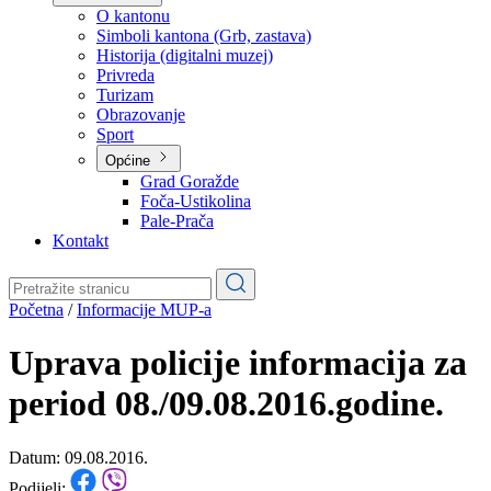
Planovi
Značajni dokumenti
O kantonu
O kantonu
Simboli kantona (Grb, zastava)
Historija (digitalni muzej)
Privreda
Turizam
Obrazovanje
Sport
Općine
Grad Goražde
Foča-Ustikolina
Pale-Prača
Kontakt
Početna
/
Informacije MUP-a
Uprava policije informacija za
period 08./09.08.2016.godine.