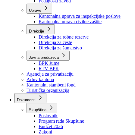
Zavod zdravstvenog osiguranja
Zavod za javno zdravstvo
Zavod za besplatnu pravnu pomoć
Pedagoški zavod
Uprave
Kantonalna uprava za inspekcijske poslove
Kantonalna uprava civilne zaštite
Direkcije
Direkcija za robne rezerve
Direkcija za ceste
Direkcija za šumarstvo
Javna preduzeća
BPK šume
RTV BPK
Agencija za privatizaciju
Arhiv kantona
Kantonalni stambeni fond
Turistička organizacija
Dokumenti
Skupština
Poslovnik