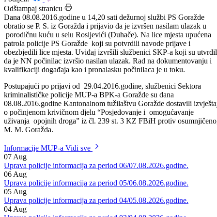
Datum: 09.08.2016.
Podijeli:
Odštampaj stranicu
Dana 08.08.2016.godine u 14,20 sati dežurnoj službi PS Goražde
obratio se P. S. iz Goražda i prijavio da je izvršen nasilam ulazak u
porodičnu kuću u selu Rosijevići (Duhače). Na lice mjesta upućena
patrola policije PS Goražde koji su potvrdili navode prijave i
obezbjedili lice mjesta. Uviđaj izvršili službenici SKP-a koji su utvrdil
da je NN počinilac izvršio nasilan ulazak. Rad na dokumentovanju i
kvalifikaciji događaja kao i pronalasku počinilaca je u toku.
Postupajući po prijavi od 29.04.2016.godine, službenici Sektora
kriminalističke policije MUP-a BPK-a Goražde su dana
08.08.2016.godine Kantonalnom tužilaštvu Goražde dostavili izvješt
o počinjenom krivičnom djelu “Posjedovanje i omogućavanje
uživanja opojnih droga” iz čl. 239 st. 3 KZ FBiH protiv osumnjičen
M. M. Goražda.
Informacije MUP-a
Vidi sve
07
Aug
Uprava policije informacija za period 06/07.08.2026.godine.
06
Aug
Uprava policije informacija za period 05/06.08.2026.godine.