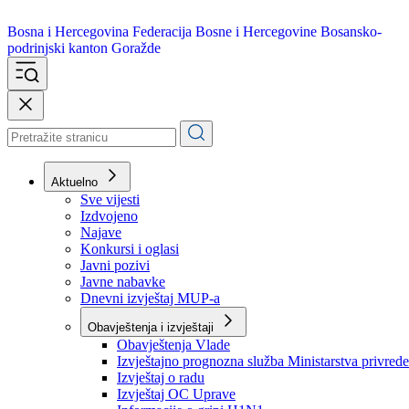
Bosna i Hercegovina
Federacija Bosne i Hercegovine
Bosansko-
podrinjski kanton Goražde
Aktuelno
Sve vijesti
Izdvojeno
Najave
Konkursi i oglasi
Javni pozivi
Javne nabavke
Dnevni izvještaj MUP-a
Obavještenja i izvještaji
Obavještenja Vlade