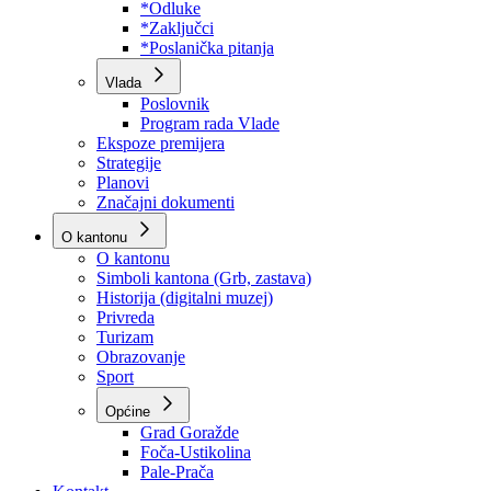
Program rada Skupštine
Budžet 2026
Zakoni
*Odluke
*Zaključci
*Poslanička pitanja
Vlada
Poslovnik
Program rada Vlade
Ekspoze premijera
Strategije
Planovi
Značajni dokumenti
O kantonu
O kantonu
Simboli kantona (Grb, zastava)
Historija (digitalni muzej)
Privreda
Turizam
Obrazovanje
Sport
Općine