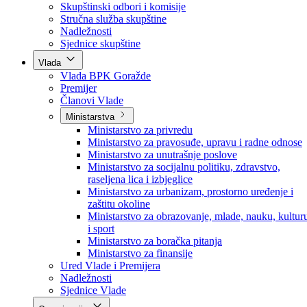
Poslanici po strankama
Poslanici po klubovima naroda
Kolegij skupštine
Skupštinski odbori i komisije
Stručna služba skupštine
Nadležnosti
Sjednice skupštine
Vlada
Vlada BPK Goražde
Premijer
Članovi Vlade
Ministarstva
Ministarstvo za privredu
Ministarstvo za pravosuđe, upravu i radne odnose
Ministarstvo za unutrašnje poslove
Ministarstvo za socijalnu politiku, zdravstvo,
raseljena lica i izbjeglice
Ministarstvo za urbanizam, prostorno uređenje i
zaštitu okoline
Ministarstvo za obrazovanje, mlade, nauku, kultur
i sport
Ministarstvo za boračka pitanja
Ministarstvo za finansije
Ured Vlade i Premijera