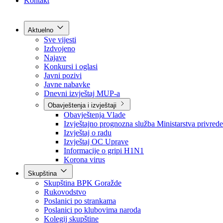
Grad Goražde
Foča-Ustikolina
Pale-Prača
Kontakt
Aktuelno
Sve vijesti
Izdvojeno
Najave
Konkursi i oglasi
Javni pozivi
Javne nabavke
Dnevni izvještaj MUP-a
Obavještenja i izvještaji
Obavještenja Vlade
Izvještajno prognozna služba Ministarstva privrede
Izvještaj o radu
Izvještaj OC Uprave
Informacije o gripi H1N1
Korona virus
Skupština
Skupština BPK Goražde
Rukovodstvo