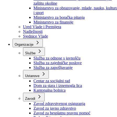
Ministarstvo za socijalnu politiku, zdravstvo,
raseljena lica i izbjeglice
Ministarstvo za urbanizam, prostorno uređenje i
zaštitu okoline
Ministarstvo za obrazovanje, mlade, nauku, kultur
i sport
Ministarstvo za boračka pitanja
Ministarstvo za finansije
Ured Vlade i Premijera
Nadležnosti
Sjednice Vlade
Organizacije
Službe
Služba za odnose s javnošću
Služba za zajedničke poslove
Služba za zapošljavanje
Ustanove
Centar za socijalni rad
Dom za stara i iznemogla lica
Kantonalna bolnica
Zavodi