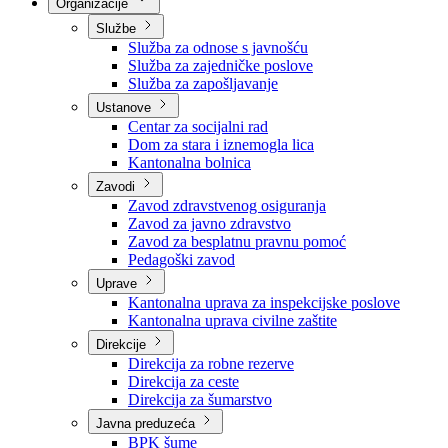
Nadležnosti
Sjednice Vlade
Organizacije
Službe
Služba za odnose s javnošću
Služba za zajedničke poslove
Služba za zapošljavanje
Ustanove
Centar za socijalni rad
Dom za stara i iznemogla lica
Kantonalna bolnica
Zavodi
Zavod zdravstvenog osiguranja
Zavod za javno zdravstvo
Zavod za besplatnu pravnu pomoć
Pedagoški zavod
Uprave
Kantonalna uprava za inspekcijske poslove
Kantonalna uprava civilne zaštite
Direkcije
Direkcija za robne rezerve
Direkcija za ceste