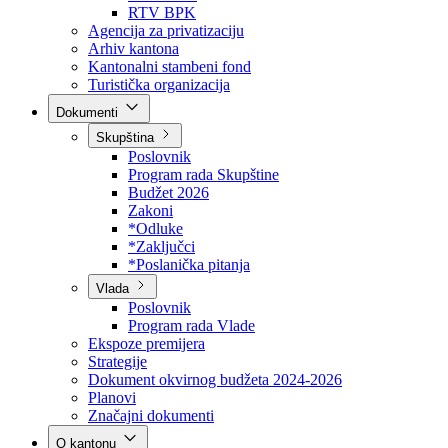
Direkcija za šumarstvo
Javna preduzeća
BPK šume
RTV BPK
Agencija za privatizaciju
Arhiv kantona
Kantonalni stambeni fond
Turistička organizacija
Dokumenti
Skupština
Poslovnik
Program rada Skupštine
Budžet 2026
Zakoni
*Odluke
*Zaključci
*Poslanička pitanja
Vlada
Poslovnik
Program rada Vlade
Ekspoze premijera
Strategije
Dokument okvirnog budžeta 2024-2026