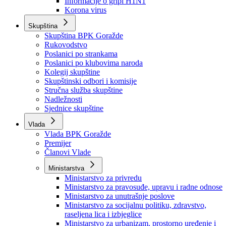
Izvještajno prognozna služba Ministarstva privrede
Izvještaj o radu
Izvještaj OC Uprave
Informacije o gripi H1N1
Korona virus
Skupština
Skupština BPK Goražde
Rukovodstvo
Poslanici po strankama
Poslanici po klubovima naroda
Kolegij skupštine
Skupštinski odbori i komisije
Stručna služba skupštine
Nadležnosti
Sjednice skupštine
Vlada
Vlada BPK Goražde
Premijer
Članovi Vlade
Ministarstva
Ministarstvo za privredu
Ministarstvo za pravosuđe, upravu i radne odnose
Ministarstvo za unutrašnje poslove