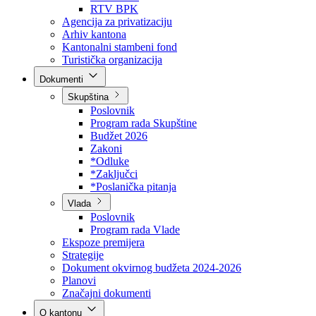
Direkcija za šumarstvo
Javna preduzeća
BPK šume
RTV BPK
Agencija za privatizaciju
Arhiv kantona
Kantonalni stambeni fond
Turistička organizacija
Dokumenti
Skupština
Poslovnik
Program rada Skupštine
Budžet 2026
Zakoni
*Odluke
*Zaključci
*Poslanička pitanja
Vlada
Poslovnik
Program rada Vlade
Ekspoze premijera
Strategije
Dokument okvirnog budžeta 2024-2026