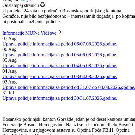
Datum: 12.08.2016.
Podijeli:
Odštampaj stranicu
U protekla 24 sata na području Bosansko-podrinjskog kantona
Goražde, nije bilo bezbjedonosno – interesantnih događaja po kojima
bi postupali službenici policije.
Informacije MUP-a
Vidi sve
07
Aug
Uprava policije informacija za period 06/07.08.2026.godine.
06
Aug
Uprava policije informacija za period 05/06.08.2026.godine.
05
Aug
Uprava policije informacija za period 04/05.08.2026.godine.
04
Aug
Uprava policije informacija za period 03/04.08.2026.godine.
03
Aug
Uprava policije informacija za period od 31.07 do 03.08.2026.godine
31
Jul
Uprava policije informacija za period 30/31.07.2026.godine.