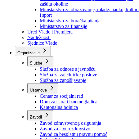
Ministarstvo za socijalnu politiku, zdravstvo,
raseljena lica i izbjeglice
Ministarstvo za urbanizam, prostorno uređenje i
zaštitu okoline
Ministarstvo za obrazovanje, mlade, nauku, kultur
i sport
Ministarstvo za boračka pitanja
Ministarstvo za finansije
Ured Vlade i Premijera
Nadležnosti
Sjednice Vlade
Organizacije
Službe
Služba za odnose s javnošću
Služba za zajedničke poslove
Služba za zapošljavanje
Ustanove
Centar za socijalni rad
Dom za stara i iznemogla lica
Kantonalna bolnica
Zavodi