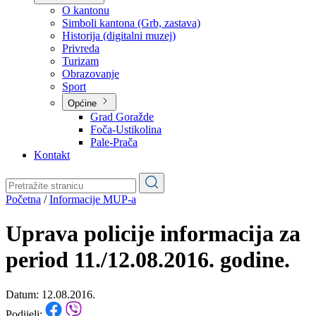
Planovi
Značajni dokumenti
O kantonu
O kantonu
Simboli kantona (Grb, zastava)
Historija (digitalni muzej)
Privreda
Turizam
Obrazovanje
Sport
Općine
Grad Goražde
Foča-Ustikolina
Pale-Prača
Kontakt
Početna
/
Informacije MUP-a
Uprava policije informacija za
period 11./12.08.2016. godine.