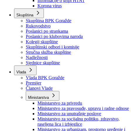
Izvještajno prognozna služba Ministarstva privrede
Izvještaj o radu
Izvještaj OC Uprave
Informacije o gripi H1N1
Korona virus
Skupština
Skupština BPK Goražde
Rukovodstvo
Poslanici po strankama
Poslanici po klubovima naroda
Kolegij skupštine
Skupštinski odbori i komisije
Stručna služba skupštine
Nadležnosti
Sjednice skupštine
Vlada
Vlada BPK Goražde
Premijer
Članovi Vlade
Ministarstva
Ministarstvo za privredu
Ministarstvo za pravosuđe, upravu i radne odnose
Ministarstvo za unutrašnje poslove