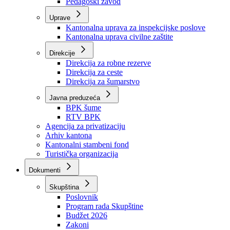
Zavod zdravstvenog osiguranja
Zavod za javno zdravstvo
Zavod za besplatnu pravnu pomoć
Pedagoški zavod
Uprave
Kantonalna uprava za inspekcijske poslove
Kantonalna uprava civilne zaštite
Direkcije
Direkcija za robne rezerve
Direkcija za ceste
Direkcija za šumarstvo
Javna preduzeća
BPK šume
RTV BPK
Agencija za privatizaciju
Arhiv kantona
Kantonalni stambeni fond
Turistička organizacija
Dokumenti
Skupština
Poslovnik