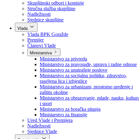
Poslanici po strankama
Poslanici po klubovima naroda
Kolegij skupštine
Skupštinski odbori i komisije
Stručna služba skupštine
Nadležnosti
Sjednice skupštine
Vlada
Vlada BPK Goražde
Premijer
Članovi Vlade
Ministarstva
Ministarstvo za privredu
Ministarstvo za pravosuđe, upravu i radne odnose
Ministarstvo za unutrašnje poslove
Ministarstvo za socijalnu politiku, zdravstvo,
raseljena lica i izbjeglice
Ministarstvo za urbanizam, prostorno uređenje i
zaštitu okoline
Ministarstvo za obrazovanje, mlade, nauku, kultur
i sport
Ministarstvo za boračka pitanja
Ministarstvo za finansije
Ured Vlade i Premijera