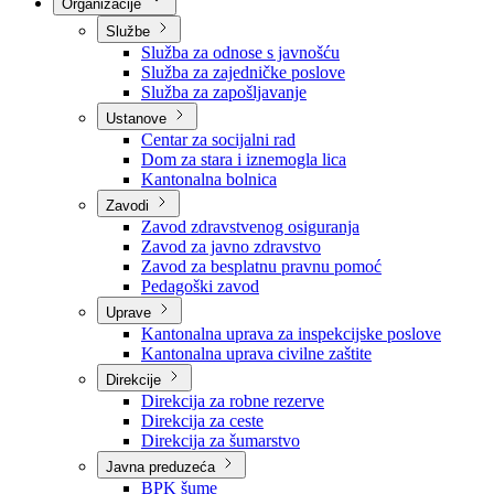
Nadležnosti
Sjednice Vlade
Organizacije
Službe
Služba za odnose s javnošću
Služba za zajedničke poslove
Služba za zapošljavanje
Ustanove
Centar za socijalni rad
Dom za stara i iznemogla lica
Kantonalna bolnica
Zavodi
Zavod zdravstvenog osiguranja
Zavod za javno zdravstvo
Zavod za besplatnu pravnu pomoć
Pedagoški zavod
Uprave
Kantonalna uprava za inspekcijske poslove
Kantonalna uprava civilne zaštite
Direkcije
Direkcija za robne rezerve
Direkcija za ceste