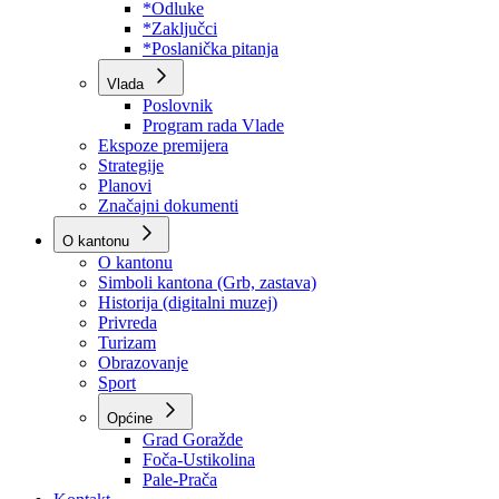
Program rada Skupštine
Budžet 2026
Zakoni
*Odluke
*Zaključci
*Poslanička pitanja
Vlada
Poslovnik
Program rada Vlade
Ekspoze premijera
Strategije
Planovi
Značajni dokumenti
O kantonu
O kantonu
Simboli kantona (Grb, zastava)
Historija (digitalni muzej)
Privreda
Turizam
Obrazovanje
Sport
Općine