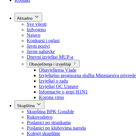
Grad Goražde
Foča-Ustikolina
Pale-Prača
Kontakt
Aktuelno
Sve vijesti
Izdvojeno
Najave
Konkursi i oglasi
Javni pozivi
Javne nabavke
Dnevni izvještaj MUP-a
Obavještenja i izvještaji
Obavještenja Vlade
Izvještajno prognozna služba Ministarstva privrede
Izvještaj o radu
Izvještaj OC Uprave
Informacije o gripi H1N1
Korona virus
Skupština
Skupština BPK Goražde
Rukovodstvo