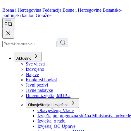
Bosna i Hercegovina
Federacija Bosne i Hercegovine
Bosansko-
podrinjski kanton Goražde
Aktuelno
Sve vijesti
Izdvojeno
Najave
Konkursi i oglasi
Javni pozivi
Javne nabavke
Dnevni izvještaj MUP-a
Obavještenja i izvještaji
Obavještenja Vlade