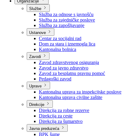
Nadležnosti
Sjednice Vlade
Organizacije
Službe
Služba za odnose s javnošću
Služba za zajedničke poslove
Služba za zapošljavanje
Ustanove
Centar za socijalni rad
Dom za stara i iznemogla lica
Kantonalna bolnica
Zavodi
Zavod zdravstvenog osiguranja
Zavod za javno zdravstvo
Zavod za besplatnu pravnu pomoć
Pedagoški zavod
Uprave
Kantonalna uprava za inspekcijske poslove
Kantonalna uprava civilne zaštite
Direkcije
Direkcija za robne rezerve
Direkcija za ceste