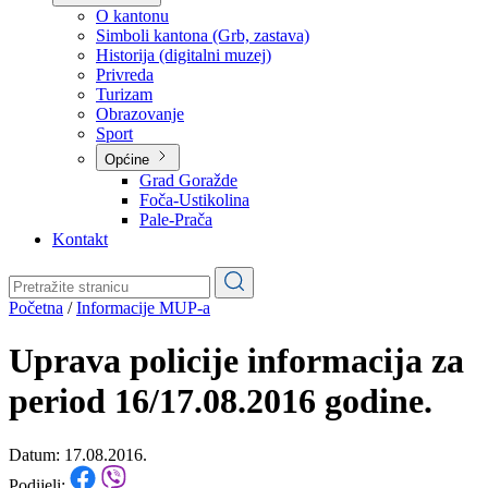
Planovi
Značajni dokumenti
O kantonu
O kantonu
Simboli kantona (Grb, zastava)
Historija (digitalni muzej)
Privreda
Turizam
Obrazovanje
Sport
Općine
Grad Goražde
Foča-Ustikolina
Pale-Prača
Kontakt
Početna
/
Informacije MUP-a
Uprava policije informacija za
period 16/17.08.2016 godine.