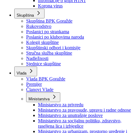
Izvještajno prognozna služba Ministarstva privrede
Izvještaj o radu
Izvještaj OC Uprave
Informacije o gripi H1N1
Korona virus
Skupština
Skupština BPK Goražde
Rukovodstvo
Poslanici po strankama
Poslanici po klubovima naroda
Kolegij skupštine
Skupštinski odbori i komisije
Stručna služba skupštine
Nadležnosti
Sjednice skupštine
Vlada
Vlada BPK Goražde
Premijer
Članovi Vlade
Ministarstva
Ministarstvo za privredu
Ministarstvo za pravosuđe, upravu i radne odnose
Ministarstvo za unutrašnje poslove