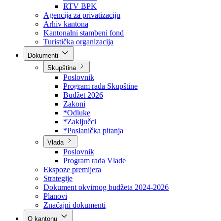
Direkcija za šumarstvo
Javna preduzeća
BPK šume
RTV BPK
Agencija za privatizaciju
Arhiv kantona
Kantonalni stambeni fond
Turistička organizacija
Dokumenti
Skupština
Poslovnik
Program rada Skupštine
Budžet 2026
Zakoni
*Odluke
*Zaključci
*Poslanička pitanja
Vlada
Poslovnik
Program rada Vlade
Ekspoze premijera
Strategije
Dokument okvirnog budžeta 2024-2026