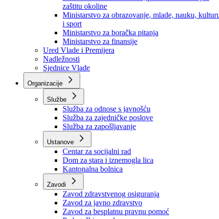
Ministarstvo za socijalnu politiku, zdravstvo,
raseljena lica i izbjeglice
Ministarstvo za urbanizam, prostorno uređenje i
zaštitu okoline
Ministarstvo za obrazovanje, mlade, nauku, kultur
i sport
Ministarstvo za boračka pitanja
Ministarstvo za finansije
Ured Vlade i Premijera
Nadležnosti
Sjednice Vlade
Organizacije
Službe
Služba za odnose s javnošću
Služba za zajedničke poslove
Služba za zapošljavanje
Ustanove
Centar za socijalni rad
Dom za stara i iznemogla lica
Kantonalna bolnica
Zavodi