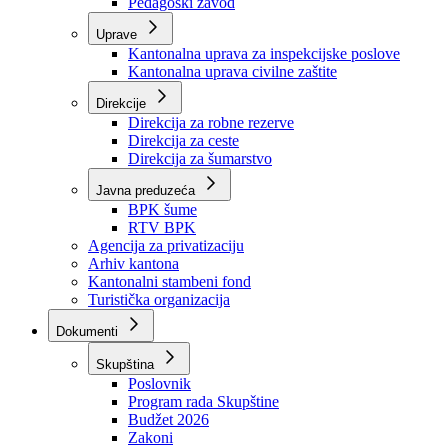
Zavod zdravstvenog osiguranja
Zavod za javno zdravstvo
Zavod za besplatnu pravnu pomoć
Pedagoški zavod
Uprave
Kantonalna uprava za inspekcijske poslove
Kantonalna uprava civilne zaštite
Direkcije
Direkcija za robne rezerve
Direkcija za ceste
Direkcija za šumarstvo
Javna preduzeća
BPK šume
RTV BPK
Agencija za privatizaciju
Arhiv kantona
Kantonalni stambeni fond
Turistička organizacija
Dokumenti
Skupština
Poslovnik