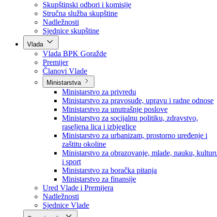
Poslanici po strankama
Poslanici po klubovima naroda
Kolegij skupštine
Skupštinski odbori i komisije
Stručna služba skupštine
Nadležnosti
Sjednice skupštine
Vlada
Vlada BPK Goražde
Premijer
Članovi Vlade
Ministarstva
Ministarstvo za privredu
Ministarstvo za pravosuđe, upravu i radne odnose
Ministarstvo za unutrašnje poslove
Ministarstvo za socijalnu politiku, zdravstvo,
raseljena lica i izbjeglice
Ministarstvo za urbanizam, prostorno uređenje i
zaštitu okoline
Ministarstvo za obrazovanje, mlade, nauku, kultur
i sport
Ministarstvo za boračka pitanja
Ministarstvo za finansije
Ured Vlade i Premijera