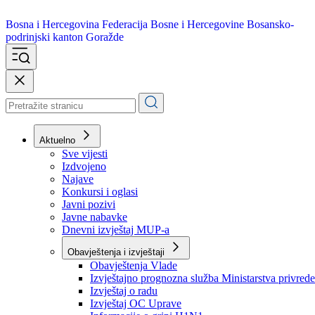
Bosna i Hercegovina
Federacija Bosne i Hercegovine
Bosansko-
podrinjski kanton Goražde
Aktuelno
Sve vijesti
Izdvojeno
Najave
Konkursi i oglasi
Javni pozivi
Javne nabavke
Dnevni izvještaj MUP-a
Obavještenja i izvještaji
Obavještenja Vlade