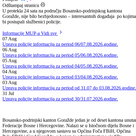
Datum: 17.08.2016.
Podijeli:
Odštampaj stranicu
U protekla 24 sata na području Bosansko-podrinjskog kantona
Goražde, nije bilo bezbjedonosno – interesantnih događaja po kojima
bi postupali službenici policije.
Informacije MUP-a
Vidi sve
07
Aug
Uprava policije informacija za period 06/07.08.2026.godine.
06
Aug
Uprava policije informacija za period 05/06.08.2026.godine.
05
Aug
Uprava policije informacija za period 04/05.08.2026.godine.
04
Aug
Uprava policije informacija za period 03/04.08.2026.godine.
03
Aug
Uprava policije informacija za period od 31.07 do 03.08.2026.godine
31
Jul
Uprava policije informacija za period 30/31.07.2026.godine.