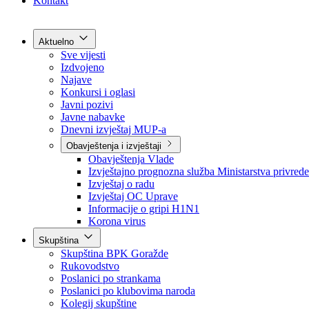
Grad Goražde
Foča-Ustikolina
Pale-Prača
Kontakt
Aktuelno
Sve vijesti
Izdvojeno
Najave
Konkursi i oglasi
Javni pozivi
Javne nabavke
Dnevni izvještaj MUP-a
Obavještenja i izvještaji
Obavještenja Vlade
Izvještajno prognozna služba Ministarstva privrede
Izvještaj o radu
Izvještaj OC Uprave
Informacije o gripi H1N1
Korona virus
Skupština
Skupština BPK Goražde
Rukovodstvo