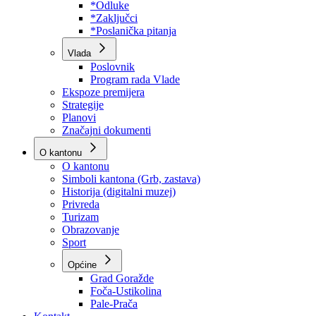
Program rada Skupštine
Budžet 2026
Zakoni
*Odluke
*Zaključci
*Poslanička pitanja
Vlada
Poslovnik
Program rada Vlade
Ekspoze premijera
Strategije
Planovi
Značajni dokumenti
O kantonu
O kantonu
Simboli kantona (Grb, zastava)
Historija (digitalni muzej)
Privreda
Turizam
Obrazovanje
Sport
Općine