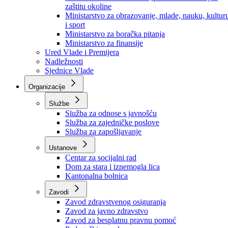
Ministarstvo za socijalnu politiku, zdravstvo,
raseljena lica i izbjeglice
Ministarstvo za urbanizam, prostorno uređenje i
zaštitu okoline
Ministarstvo za obrazovanje, mlade, nauku, kultur
i sport
Ministarstvo za boračka pitanja
Ministarstvo za finansije
Ured Vlade i Premijera
Nadležnosti
Sjednice Vlade
Organizacije
Službe
Služba za odnose s javnošću
Služba za zajedničke poslove
Služba za zapošljavanje
Ustanove
Centar za socijalni rad
Dom za stara i iznemogla lica
Kantonalna bolnica
Zavodi