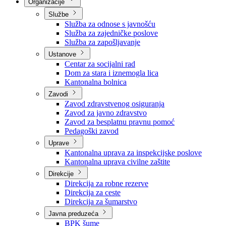
Nadležnosti
Sjednice Vlade
Organizacije
Službe
Služba za odnose s javnošću
Služba za zajedničke poslove
Služba za zapošljavanje
Ustanove
Centar za socijalni rad
Dom za stara i iznemogla lica
Kantonalna bolnica
Zavodi
Zavod zdravstvenog osiguranja
Zavod za javno zdravstvo
Zavod za besplatnu pravnu pomoć
Pedagoški zavod
Uprave
Kantonalna uprava za inspekcijske poslove
Kantonalna uprava civilne zaštite
Direkcije
Direkcija za robne rezerve
Direkcija za ceste