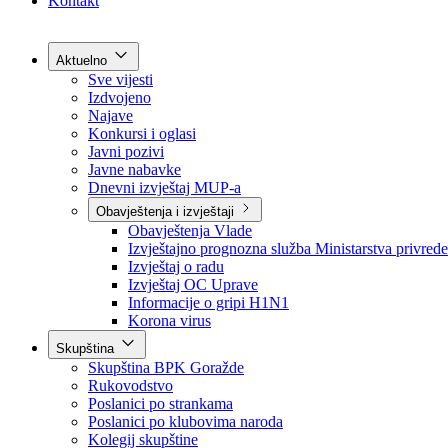
Grad Goražde
Foča-Ustikolina
Pale-Prača
Kontakt
Aktuelno
Sve vijesti
Izdvojeno
Najave
Konkursi i oglasi
Javni pozivi
Javne nabavke
Dnevni izvještaj MUP-a
Obavještenja i izvještaji
Obavještenja Vlade
Izvještajno prognozna služba Ministarstva privrede
Izvještaj o radu
Izvještaj OC Uprave
Informacije o gripi H1N1
Korona virus
Skupština
Skupština BPK Goražde
Rukovodstvo