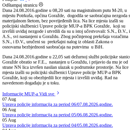
Datum: 25.08.2016.
Podijeli:
Odštampaj stranicu
Dana 24.08.2016.godine u 08,20 sati na magistralnom putu M-20, u
mijestu Potrkuša, općina Goražde, dogodila se saobraćajna nezgoda 
materijalnom štetom, bez povrijeđenih lica. Na lice mjesta izašli su
policijski službenici Uprave policije MUP-a BPK Goražde, koji su
izvršili uviđaj nezgode i utvrdili da su u istoj učestvovali: S.N., Đ.V., i
A.S., svi nastanjeni u Goraždu. Zbog počinjenog prekršaja vozačima
S.N., i Đ.V., uručeni su prekršajni nalog iz oblasti Zakona o
osnovama bezbjednosti saobraćaja na putevima u BiH.
Dana 24.08.2016.godine u 22,05 sati dežurnoj službi policijske stanic
Goražde obratio se F.E., nastanjen u Goraždu, i prijavio da mu je od
strane NN lica izvršen nasilan ulazak u podrumske prostorije. Na lice
mjesta izašli su policijski službenici Uprave policije MUP-a BPK
Goražde, koji su obezbjedili lice mjesta i izvršili uviđaj. Rad na
navedenom događaju je u toku.
Informacije MUP-a
Vidi sve
07
Aug
Uprava policije informacija za period 06/07.08.2026.godine.
06
Aug