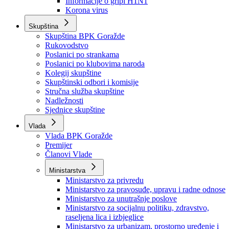
Izvještajno prognozna služba Ministarstva privrede
Izvještaj o radu
Izvještaj OC Uprave
Informacije o gripi H1N1
Korona virus
Skupština
Skupština BPK Goražde
Rukovodstvo
Poslanici po strankama
Poslanici po klubovima naroda
Kolegij skupštine
Skupštinski odbori i komisije
Stručna služba skupštine
Nadležnosti
Sjednice skupštine
Vlada
Vlada BPK Goražde
Premijer
Članovi Vlade
Ministarstva
Ministarstvo za privredu
Ministarstvo za pravosuđe, upravu i radne odnose
Ministarstvo za unutrašnje poslove