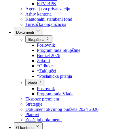
Direkcija za šumarstvo
Javna preduzeća
BPK šume
RTV BPK
Agencija za privatizaciju
Arhiv kantona
Kantonalni stambeni fond
Turistička organizacija
Dokumenti
Skupština
Poslovnik
Program rada Skupštine
Budžet 2026
Zakoni
*Odluke
*Zaključci
*Poslanička pitanja
Vlada
Poslovnik
Program rada Vlade
Ekspoze premijera
Strategije
Dokument okvirnog budžeta 2024-2026