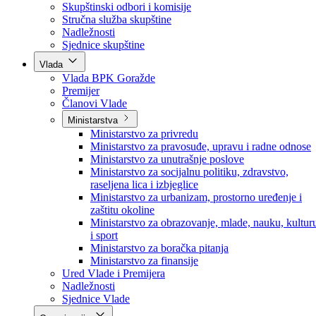
Poslanici po strankama
Poslanici po klubovima naroda
Kolegij skupštine
Skupštinski odbori i komisije
Stručna služba skupštine
Nadležnosti
Sjednice skupštine
Vlada
Vlada BPK Goražde
Premijer
Članovi Vlade
Ministarstva
Ministarstvo za privredu
Ministarstvo za pravosuđe, upravu i radne odnose
Ministarstvo za unutrašnje poslove
Ministarstvo za socijalnu politiku, zdravstvo,
raseljena lica i izbjeglice
Ministarstvo za urbanizam, prostorno uređenje i
zaštitu okoline
Ministarstvo za obrazovanje, mlade, nauku, kultur
i sport
Ministarstvo za boračka pitanja
Ministarstvo za finansije
Ured Vlade i Premijera