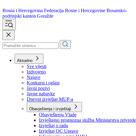
Bosna i Hercegovina
Federacija Bosne i Hercegovine
Bosansko-
podrinjski kanton Goražde
Aktuelno
Sve vijesti
Izdvojeno
Najave
Konkursi i oglasi
Javni pozivi
Javne nabavke
Dnevni izvještaj MUP-a
Obavještenja i izvještaji
Obavještenja Vlade