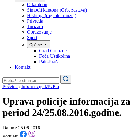
Planovi
Značajni dokumenti
O kantonu
O kantonu
Simboli kantona (Grb, zastava)
Historija (digitalni muzej)
Privreda
Turizam
Obrazovanje
Sport
Općine
Grad Goražde
Foča-Ustikolina
Pale-Prača
Kontakt
Početna
/
Informacije MUP-a
Uprava policije informacija za
period 24/25.08.2016.godine.