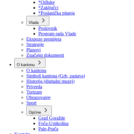
Program rada Skupštine
Budžet 2026
Zakoni
*Odluke
*Zaključci
*Poslanička pitanja
Vlada
Poslovnik
Program rada Vlade
Ekspoze premijera
Strategije
Planovi
Značajni dokumenti
O kantonu
O kantonu
Simboli kantona (Grb, zastava)
Historija (digitalni muzej)
Privreda
Turizam
Obrazovanje
Sport
Općine