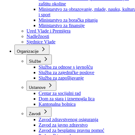
Ministarstvo za socijalnu politiku, zdravstvo,
raseljena lica i izbjeglice
Ministarstvo za urbanizam, prostorno uređenje i
zaštitu okoline
Ministarstvo za obrazovanje, mlade, nauku, kultur
i sport
Ministarstvo za boračka pitanja
Ministarstvo za finansije
Ured Vlade i Premijera
Nadležnosti
Sjednice Vlade
Organizacije
Službe
Služba za odnose s javnošću
Služba za zajedničke poslove
Služba za zapošljavanje
Ustanove
Centar za socijalni rad
Dom za stara i iznemogla lica
Kantonalna bolnica
Zavodi