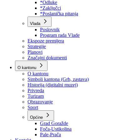
Program rada Skupštine
Budžet 2026
Zakoni
*Odluke
*Zaključci
*Poslanička pitanja
Vlada
Poslovnik
Program rada Vlade
Ekspoze premijera
Strategije
Planovi
Značajni dokumenti
O kantonu
O kantonu
Simboli kantona (Grb, zastava)
Historija (digitalni muzej)
Privreda
Turizam
Obrazovanje
Sport
Općine