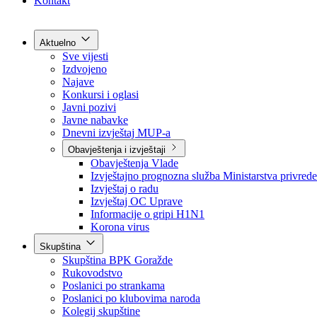
Grad Goražde
Foča-Ustikolina
Pale-Prača
Kontakt
Aktuelno
Sve vijesti
Izdvojeno
Najave
Konkursi i oglasi
Javni pozivi
Javne nabavke
Dnevni izvještaj MUP-a
Obavještenja i izvještaji
Obavještenja Vlade
Izvještajno prognozna služba Ministarstva privrede
Izvještaj o radu
Izvještaj OC Uprave
Informacije o gripi H1N1
Korona virus
Skupština
Skupština BPK Goražde
Rukovodstvo