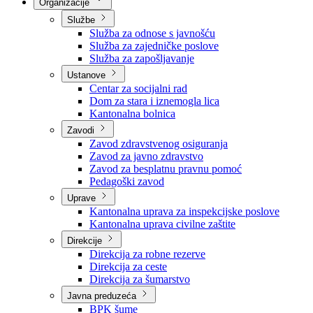
Nadležnosti
Sjednice Vlade
Organizacije
Službe
Služba za odnose s javnošću
Služba za zajedničke poslove
Služba za zapošljavanje
Ustanove
Centar za socijalni rad
Dom za stara i iznemogla lica
Kantonalna bolnica
Zavodi
Zavod zdravstvenog osiguranja
Zavod za javno zdravstvo
Zavod za besplatnu pravnu pomoć
Pedagoški zavod
Uprave
Kantonalna uprava za inspekcijske poslove
Kantonalna uprava civilne zaštite
Direkcije
Direkcija za robne rezerve
Direkcija za ceste