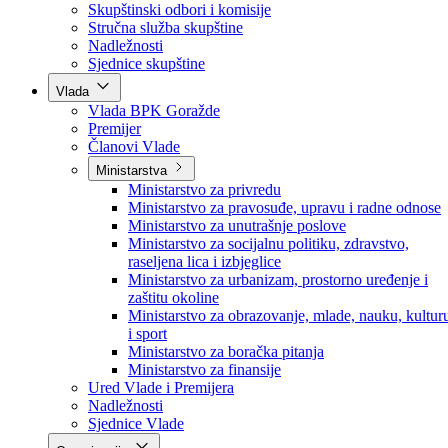
Poslanici po strankama
Poslanici po klubovima naroda
Kolegij skupštine
Skupštinski odbori i komisije
Stručna služba skupštine
Nadležnosti
Sjednice skupštine
Vlada
Vlada BPK Goražde
Premijer
Članovi Vlade
Ministarstva
Ministarstvo za privredu
Ministarstvo za pravosuđe, upravu i radne odnose
Ministarstvo za unutrašnje poslove
Ministarstvo za socijalnu politiku, zdravstvo,
raseljena lica i izbjeglice
Ministarstvo za urbanizam, prostorno uređenje i
zaštitu okoline
Ministarstvo za obrazovanje, mlade, nauku, kultur
i sport
Ministarstvo za boračka pitanja
Ministarstvo za finansije
Ured Vlade i Premijera