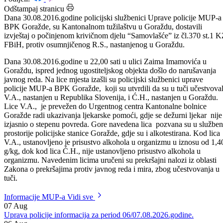
Datum: 31.08.2016.
Podijeli:
Odštampaj stranicu
Dana 30.08.2016.godine policijski službenici Uprave policije MUP-a
BPK Goražde, su Kantonalnom tužilaštvu u Goraždu, dostavili
izvještaj o počinjenom krivičnom djelu “Samovlašće” iz čl.370 st.1 
FBiH, protiv osumnjičenog R.S., nastanjenog u Goraždu.
Dana 30.08.2016.godine u 22,00 sati u ulici Zaima Imamovića u
Goraždu, ispred jednog ugostiteljskog objekta došlo do narušavanja
javnog reda. Na lice mjesta izašli su policijski službenici uprave
policije MUP-a BPK Goražde, koji su utvrdili da su u tuči učestvoval
V.A., nastanjen u Republika Slovenija, i Ć.H., nastanjen u Goraždu.
Lice V.A., je prevežen do Urgentnog centra Kantonalne bolnice
Goražde radi ukazivanja ljekarske pomoći, gdje se dežurni ljekar nije
izjasnio o stepenu povreda. Gore navedena lica pozvana su u službe
prostorije policijske stanice Goražde, gdje su i alkotestirana. Kod lica
V.A., ustanovljeno je prisustvo alkohola u organizmu u iznosu od 1,4
g/kg, dok kod lica Ć.H., nije ustanovljeno prisustvo alkohola u
organizmu. Navedenim licima uručeni su prekršajni nalozi iz oblasti
Zakona o prekršajima protiv javnog reda i mira, zbog učestvovanja u
tuči.