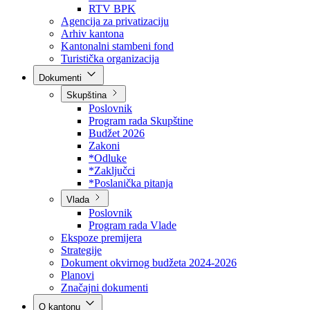
Direkcija za šumarstvo
Javna preduzeća
BPK šume
RTV BPK
Agencija za privatizaciju
Arhiv kantona
Kantonalni stambeni fond
Turistička organizacija
Dokumenti
Skupština
Poslovnik
Program rada Skupštine
Budžet 2026
Zakoni
*Odluke
*Zaključci
*Poslanička pitanja
Vlada
Poslovnik
Program rada Vlade
Ekspoze premijera
Strategije
Dokument okvirnog budžeta 2024-2026