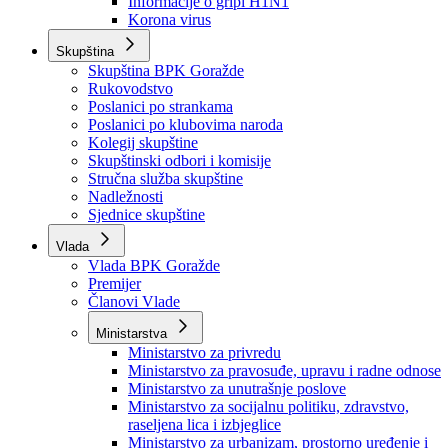
Izvještajno prognozna služba Ministarstva privrede
Izvještaj o radu
Izvještaj OC Uprave
Informacije o gripi H1N1
Korona virus
Skupština
Skupština BPK Goražde
Rukovodstvo
Poslanici po strankama
Poslanici po klubovima naroda
Kolegij skupštine
Skupštinski odbori i komisije
Stručna služba skupštine
Nadležnosti
Sjednice skupštine
Vlada
Vlada BPK Goražde
Premijer
Članovi Vlade
Ministarstva
Ministarstvo za privredu
Ministarstvo za pravosuđe, upravu i radne odnose
Ministarstvo za unutrašnje poslove