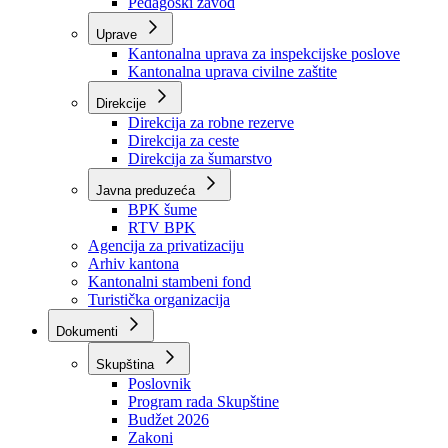
Zavod zdravstvenog osiguranja
Zavod za javno zdravstvo
Zavod za besplatnu pravnu pomoć
Pedagoški zavod
Uprave
Kantonalna uprava za inspekcijske poslove
Kantonalna uprava civilne zaštite
Direkcije
Direkcija za robne rezerve
Direkcija za ceste
Direkcija za šumarstvo
Javna preduzeća
BPK šume
RTV BPK
Agencija za privatizaciju
Arhiv kantona
Kantonalni stambeni fond
Turistička organizacija
Dokumenti
Skupština
Poslovnik