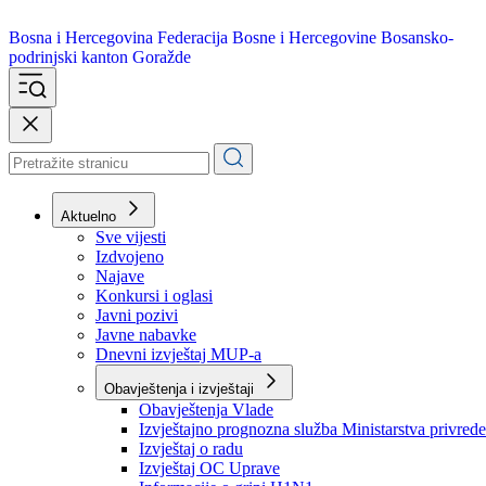
Bosna i Hercegovina
Federacija Bosne i Hercegovine
Bosansko-
podrinjski kanton Goražde
Aktuelno
Sve vijesti
Izdvojeno
Najave
Konkursi i oglasi
Javni pozivi
Javne nabavke
Dnevni izvještaj MUP-a
Obavještenja i izvještaji
Obavještenja Vlade