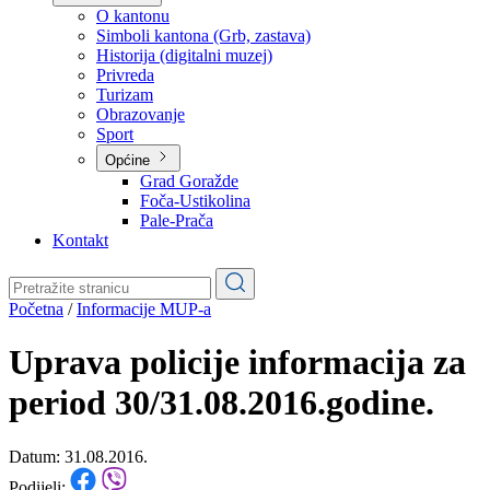
Planovi
Značajni dokumenti
O kantonu
O kantonu
Simboli kantona (Grb, zastava)
Historija (digitalni muzej)
Privreda
Turizam
Obrazovanje
Sport
Općine
Grad Goražde
Foča-Ustikolina
Pale-Prača
Kontakt
Početna
/
Informacije MUP-a
Uprava policije informacija za
period 30/31.08.2016.godine.