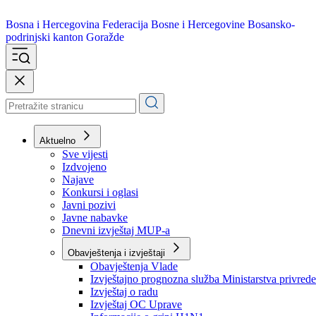
Bosna i Hercegovina
Federacija Bosne i Hercegovine
Bosansko-
podrinjski kanton Goražde
Aktuelno
Sve vijesti
Izdvojeno
Najave
Konkursi i oglasi
Javni pozivi
Javne nabavke
Dnevni izvještaj MUP-a
Obavještenja i izvještaji
Obavještenja Vlade