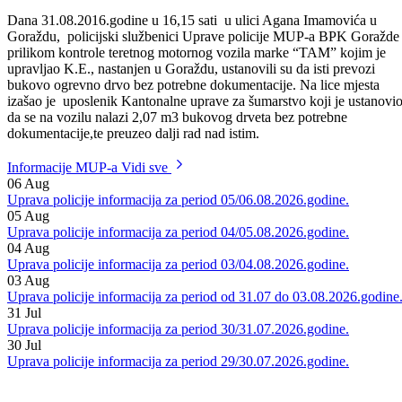
3
nastanjenog u Goraždu pronašli su 2,5m
iscjepanog ogrevnog drvet
a isti je priznao da je navedena drva usjekao na pomenutom lokalitetu
Dalji rad na dokumentovanju i kvalifikaciji djela u toku.
Dana 31.08.2016.godine u 16,15 sati u ulici Agana Imamovića u
Goraždu, policijski službenici Uprave policije MUP-a BPK Goražde
prilikom kontrole teretnog motornog vozila marke “TAM” kojim je
upravljao K.E., nastanjen u Goraždu, ustanovili su da isti prevozi
bukovo ogrevno drvo bez potrebne dokumentacije. Na lice mjesta
izašao je uposlenik Kantonalne uprave za šumarstvo koji je ustanovi
da se na vozilu nalazi 2,07 m3 bukovog drveta bez potrebne
dokumentacije,te preuzeo dalji rad nad istim.
Informacije MUP-a
Vidi sve
06
Aug
Uprava policije informacija za period 05/06.08.2026.godine.
05
Aug
Uprava policije informacija za period 04/05.08.2026.godine.
04
Aug
Uprava policije informacija za period 03/04.08.2026.godine.
03
Aug
Uprava policije informacija za period od 31.07 do 03.08.2026.godine
31
Jul
Uprava policije informacija za period 30/31.07.2026.godine.
30
Jul