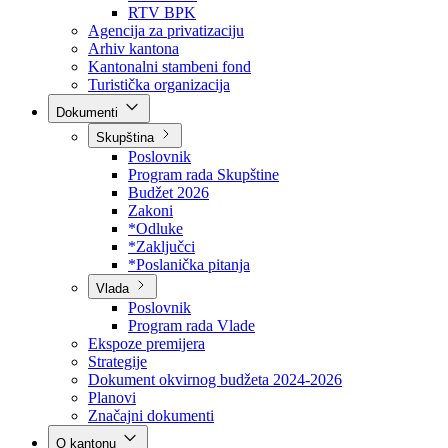
Direkcija za šumarstvo
Javna preduzeća
BPK šume
RTV BPK
Agencija za privatizaciju
Arhiv kantona
Kantonalni stambeni fond
Turistička organizacija
Dokumenti
Skupština
Poslovnik
Program rada Skupštine
Budžet 2026
Zakoni
*Odluke
*Zaključci
*Poslanička pitanja
Vlada
Poslovnik
Program rada Vlade
Ekspoze premijera
Strategije
Dokument okvirnog budžeta 2024-2026