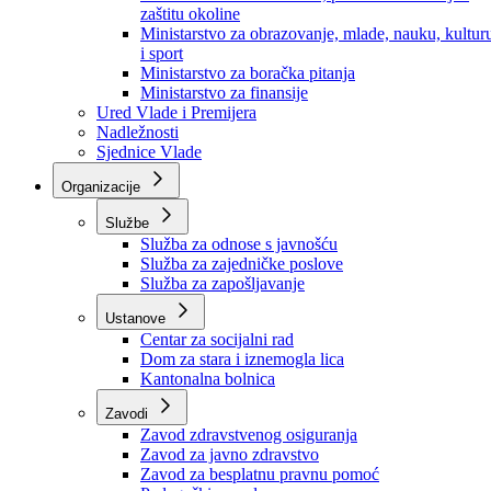
Ministarstvo za socijalnu politiku, zdravstvo,
raseljena lica i izbjeglice
Ministarstvo za urbanizam, prostorno uređenje i
zaštitu okoline
Ministarstvo za obrazovanje, mlade, nauku, kultur
i sport
Ministarstvo za boračka pitanja
Ministarstvo za finansije
Ured Vlade i Premijera
Nadležnosti
Sjednice Vlade
Organizacije
Službe
Služba za odnose s javnošću
Služba za zajedničke poslove
Služba za zapošljavanje
Ustanove
Centar za socijalni rad
Dom za stara i iznemogla lica
Kantonalna bolnica
Zavodi