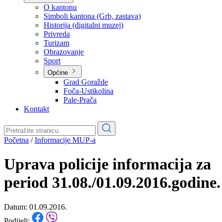
Planovi
Značajni dokumenti
O kantonu
O kantonu
Simboli kantona (Grb, zastava)
Historija (digitalni muzej)
Privreda
Turizam
Obrazovanje
Sport
Općine
Grad Goražde
Foča-Ustikolina
Pale-Prača
Kontakt
Početna
/
Informacije MUP-a
Uprava policije informacija za
period 31.08./01.09.2016.godine.