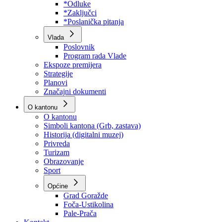
Program rada Skupštine
Budžet 2026
Zakoni
*Odluke
*Zaključci
*Poslanička pitanja
Vlada
Poslovnik
Program rada Vlade
Ekspoze premijera
Strategije
Planovi
Značajni dokumenti
O kantonu
O kantonu
Simboli kantona (Grb, zastava)
Historija (digitalni muzej)
Privreda
Turizam
Obrazovanje
Sport
Općine