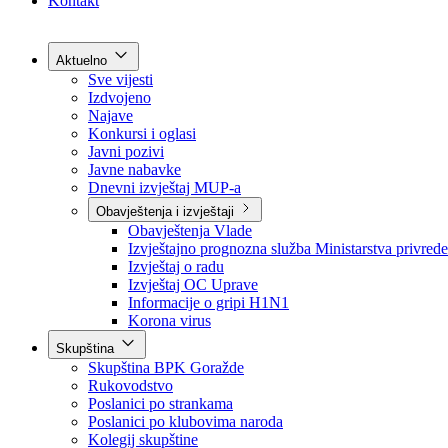
Grad Goražde
Foča-Ustikolina
Pale-Prača
Kontakt
Aktuelno
Sve vijesti
Izdvojeno
Najave
Konkursi i oglasi
Javni pozivi
Javne nabavke
Dnevni izvještaj MUP-a
Obavještenja i izvještaji
Obavještenja Vlade
Izvještajno prognozna služba Ministarstva privrede
Izvještaj o radu
Izvještaj OC Uprave
Informacije o gripi H1N1
Korona virus
Skupština
Skupština BPK Goražde
Rukovodstvo