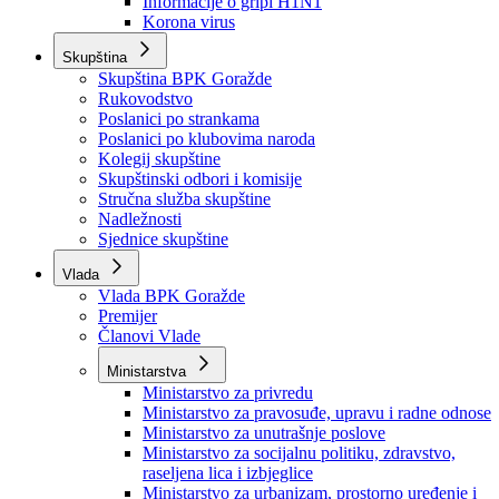
Izvještajno prognozna služba Ministarstva privrede
Izvještaj o radu
Izvještaj OC Uprave
Informacije o gripi H1N1
Korona virus
Skupština
Skupština BPK Goražde
Rukovodstvo
Poslanici po strankama
Poslanici po klubovima naroda
Kolegij skupštine
Skupštinski odbori i komisije
Stručna služba skupštine
Nadležnosti
Sjednice skupštine
Vlada
Vlada BPK Goražde
Premijer
Članovi Vlade
Ministarstva
Ministarstvo za privredu
Ministarstvo za pravosuđe, upravu i radne odnose
Ministarstvo za unutrašnje poslove