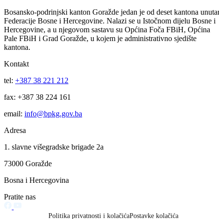
Uprava policije informacija za period 29/30.07.2026.godine.