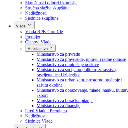
Poslanici po strankama
Poslanici po klubovima naroda
Kolegij skupštine
Skupštinski odbori i komisije
Stručna služba skupštine
Nadležnosti
Sjednice skupštine
Vlada
Vlada BPK Goražde
Premijer
Članovi Vlade
Ministarstva
Ministarstvo za privredu
Ministarstvo za pravosuđe, upravu i radne odnose
Ministarstvo za unutrašnje poslove
Ministarstvo za socijalnu politiku, zdravstvo,
raseljena lica i izbjeglice
Ministarstvo za urbanizam, prostorno uređenje i
zaštitu okoline
Ministarstvo za obrazovanje, mlade, nauku, kultur
i sport
Ministarstvo za boračka pitanja
Ministarstvo za finansije
Ured Vlade i Premijera