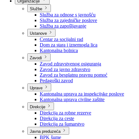
Nadležnosti
Sjednice Vlade
Organizacije
Službe
Služba za odnose s javnošću
Služba za zajedničke poslove
Služba za zapošljavanje
Ustanove
Centar za socijalni rad
Dom za stara i iznemogla lica
Kantonalna bolnica
Zavodi
Zavod zdravstvenog osiguranja
Zavod za javno zdravstvo
Zavod za besplatnu pravnu pomoć
Pedagoški zavod
Uprave
Kantonalna uprava za inspekcijske poslove
Kantonalna uprava civilne zaštite
Direkcije
Direkcija za robne rezerve
Direkcija za ceste