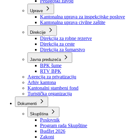
Zavod zdravstvenog osiguranja
Zavod za javno zdravstvo
Zavod za besplatnu pravnu pomoć
Pedagoški zavod
Uprave
Kantonalna uprava za inspekcijske poslove
Kantonalna uprava civilne zaštite
Direkcije
Direkcija za robne rezerve
Direkcija za ceste
Direkcija za šumarstvo
Javna preduzeća
BPK šume
RTV BPK
Agencija za privatizaciju
Arhiv kantona
Kantonalni stambeni fond
Turistička organizacija
Dokumenti
Skupština
Poslovnik