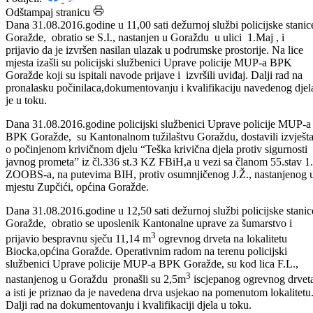
Datum: 01.09.2016.
Podijeli:
Odštampaj stranicu
Dana 31.08.2016.godine u 11,00 sati dežurnoj službi policijske stanic
Goražde, obratio se S.I., nastanjen u Goraždu u ulici 1.Maj , i
prijavio da je izvršen nasilan ulazak u podrumske prostorije. Na lice
mjesta izašli su policijski službenici Uprave policije MUP-a BPK
Goražde koji su ispitali navode prijave i izvršili uviđaj. Dalji rad na
pronalasku počinilaca,dokumentovanju i kvalifikaciju navedenog djel
je u toku.
Dana 31.08.2016.godine policijski službenici Uprave policije MUP-a
BPK Goražde, su Kantonalnom tužilaštvu Goraždu, dostavili izvješta
o počinjenom krivičnom djelu “Teška krivična djela protiv sigurnosti
javnog prometa” iz čl.336 st.3 KZ FBiH,a u vezi sa članom 55.stav 1.
ZOOBS-a, na putevima BIH, protiv osumnjičenog J.Ž., nastanjenog
mjestu Zupčići, općina Goražde.
Dana 31.08.2016.godine u 12,50 sati dežurnoj službi policijske stanic
Goražde, obratio se uposlenik Kantonalne uprave za šumarstvo i
3
prijavio bespravnu sječu 11,14 m
ogrevnog drveta na lokalitetu
Biocka,općina Goražde. Operativnim radom na terenu policijski
službenici Uprave policije MUP-a BPK Goražde, su kod lica F.L.,