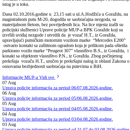
glasačkog mjesta na izbornom mjestu Vranići, gdje on i porodica nisu
mogli glasati. O prijavi upoznat je istražitelj SKP-a MUP-a BPK
Goražde i dežurni Kantonalni tužilac, a rad na događaju i kvalifikaciji
istog je u toku.
Dana 02.10.2016.godine u 23,15 sati u ul.A.Hodžića u Goraždu, na
magistralnom putu M-20, dogodila se saobraćajna nezgoda, sa
materijalnom štetom, bez povrijeđenih lica. Na lice mjesta izašli su
policijski službenici Uprave policije MUP-a BPK Goražde koji su
izvršili uviđaj nezgode i utvrdili da je vozač H.T., iz Goražda,
upravljajući putničkim motornim vozilom marke “Mercedes E200”
ostvario kontakt sa zaštitnom ogradom koja je prilikom pada oštetila
parkirano vozilo marke “Peugeot 307” vlasništvo B.S., iz Goražda, i
konakt sa objektom vlasništvo P.N., iz Goražda. Zbog počinjenog
prekršaja vozaču H.T., uručen je prekršajni nalog iz oblasti Zakona o
osnovama bezbjednosti saobraćaja na putevima u BiH.
Informacije MUP-a
Vidi sve
07
Aug
Uprava policije informacija za period 06/07.08.2026.godine.
06
Aug
Uprava policije informacija za period 05/06.08.2026.godine.
05
Aug
Uprava policije informacija za period 04/05.08.2026.godine.
04
Aug