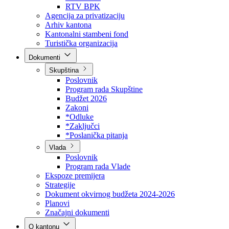
Direkcija za šumarstvo
Javna preduzeća
BPK šume
RTV BPK
Agencija za privatizaciju
Arhiv kantona
Kantonalni stambeni fond
Turistička organizacija
Dokumenti
Skupština
Poslovnik
Program rada Skupštine
Budžet 2026
Zakoni
*Odluke
*Zaključci
*Poslanička pitanja
Vlada
Poslovnik
Program rada Vlade
Ekspoze premijera
Strategije
Dokument okvirnog budžeta 2024-2026