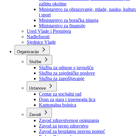
Ministarstvo za socijalnu politiku, zdravstvo,
raseljena lica i izbjeglice
Ministarstvo za urbanizam, prostorno uređenje i
zaštitu okoline
Ministarstvo za obrazovanje, mlade, nauku, kultur
i sport
Ministarstvo za boračka pitanja
Ministarstvo za finansije
Ured Vlade i Premijera
Nadležnosti
Sjednice Vlade
Organizacije
Službe
Služba za odnose s javnošću
Služba za zajedničke poslove
Služba za zapošljavanje
Ustanove
Centar za socijalni rad
Dom za stara i iznemogla lica
Kantonalna bolnica
Zavodi