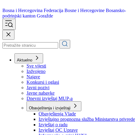
Bosna i Hercegovina
Federacija Bosne i Hercegovine
Bosansko-
podrinjski kanton Goražde
Aktuelno
Sve vijesti
Izdvojeno
Najave
Konkursi i oglasi
Javni pozivi
Javne nabavke
Dnevni izvještaj MUP-a
Obavještenja i izvještaji
Obavještenja Vlade