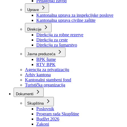
Zavod zdravstvenog osiguranja
Zavod za javno zdravstvo
Zavod za besplatnu pravnu pomoć
Pedagoški zavod
Uprave
Kantonalna uprava za inspekcijske poslove
Kantonalna uprava civilne zaštite
Direkcije
Direkcija za robne rezerve
Direkcija za ceste
Direkcija za šumarstvo
Javna preduzeća
BPK šume
RTV BPK
Agencija za privatizaciju
Arhiv kantona
Kantonalni stambeni fond
Turistička organizacija
Dokumenti
Skupština
Poslovnik