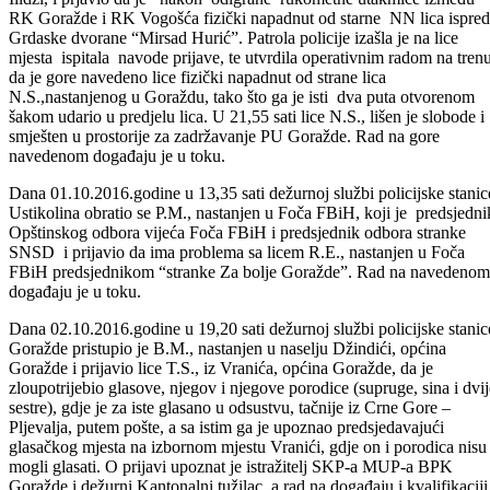
Dana 30.09.2016.godine u 21,17 sati dežurnoj službi policijske stanic
Goražde, obratio se delagat rukometne utakmice G.D., nastanjen u
Ilidži, i prjavio da je nakon odigrane rukometne utakmice između
RK Goražde i RK Vogošća fizički napadnut od starne NN lica ispred
Grdaske dvorane “Mirsad Hurić”. Patrola policije izašla je na lice
mjesta ispitala navode prijave, te utvrdila operativnim radom na tren
da je gore navedeno lice fizički napadnut od strane lica
N.S.,nastanjenog u Goraždu, tako što ga je isti dva puta otvorenom
šakom udario u predjelu lica. U 21,55 sati lice N.S., lišen je slobode i
smješten u prostorije za zadržavanje PU Goražde. Rad na gore
navedenom događaju je u toku.
Dana 01.10.2016.godine u 13,35 sati dežurnoj službi policijske stanic
Ustikolina obratio se P.M., nastanjen u Foča FBiH, koji je predsjedni
Opštinskog odbora vijeća Foča FBiH i predsjednik odbora stranke
SNSD i prijavio da ima problema sa licem R.E., nastanjen u Foča
FBiH predsjednikom “stranke Za bolje Goražde”. Rad na navedenom
događaju je u toku.
Dana 02.10.2016.godine u 19,20 sati dežurnoj službi policijske stanic
Goražde pristupio je B.M., nastanjen u naselju Džindići, općina
Goražde i prijavio lice T.S., iz Vranića, općina Goražde, da je
zloupotrijebio glasove, njegov i njegove porodice (supruge, sina i dvij
sestre), gdje je za iste glasano u odsustvu, tačnije iz Crne Gore –
Pljevalja, putem pošte, a sa istim ga je upoznao predsjedavajući