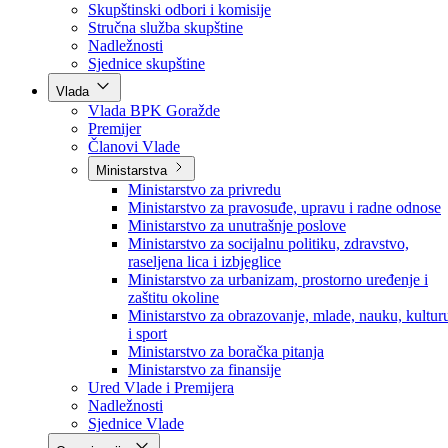
Poslanici po strankama
Poslanici po klubovima naroda
Kolegij skupštine
Skupštinski odbori i komisije
Stručna služba skupštine
Nadležnosti
Sjednice skupštine
Vlada
Vlada BPK Goražde
Premijer
Članovi Vlade
Ministarstva
Ministarstvo za privredu
Ministarstvo za pravosuđe, upravu i radne odnose
Ministarstvo za unutrašnje poslove
Ministarstvo za socijalnu politiku, zdravstvo,
raseljena lica i izbjeglice
Ministarstvo za urbanizam, prostorno uređenje i
zaštitu okoline
Ministarstvo za obrazovanje, mlade, nauku, kultur
i sport
Ministarstvo za boračka pitanja
Ministarstvo za finansije
Ured Vlade i Premijera