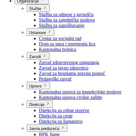
Nadležnosti
Sjednice Vlade
Organizacije
Službe
Služba za odnose s javnošću
Služba za zajedničke poslove
Služba za zapošljavanje
Ustanove
Centar za socijalni rad
Dom za stara i iznemogla lica
Kantonalna bolnica
Zavodi
Zavod zdravstvenog osiguranja
Zavod za javno zdravstvo
Zavod za besplatnu pravnu pomoć
Pedagoški zavod
Uprave
Kantonalna uprava za inspekcijske poslove
Kantonalna uprava civilne zaštite
Direkcije
Direkcija za robne rezerve
Direkcija za ceste