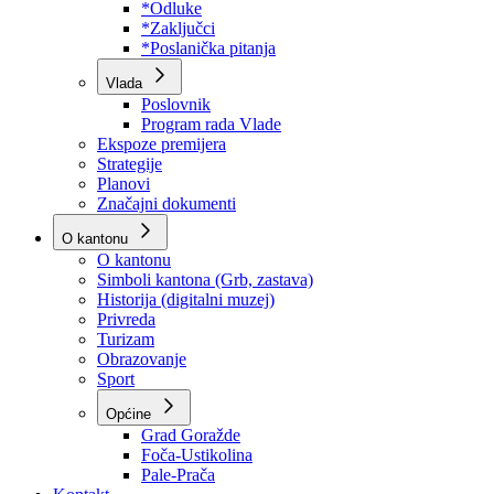
Program rada Skupštine
Budžet 2026
Zakoni
*Odluke
*Zaključci
*Poslanička pitanja
Vlada
Poslovnik
Program rada Vlade
Ekspoze premijera
Strategije
Planovi
Značajni dokumenti
O kantonu
O kantonu
Simboli kantona (Grb, zastava)
Historija (digitalni muzej)
Privreda
Turizam
Obrazovanje
Sport
Općine