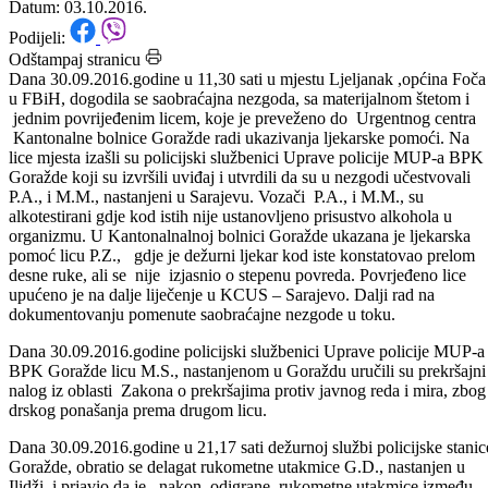
03.10.2016.godine.
Datum: 03.10.2016.
Podijeli:
Odštampaj stranicu
Dana 30.09.2016.godine u 11,30 sati u mjestu Ljeljanak ,općina Foč
u FBiH, dogodila se saobraćajna nezgoda, sa materijalnom štetom i
jednim povrijeđenim licem, koje je preveženo do Urgentnog centra
Kantonalne bolnice Goražde radi ukazivanja ljekarske pomoći. Na
lice mjesta izašli su policijski službenici Uprave policije MUP-a BPK
Goražde koji su izvršili uviđaj i utvrdili da su u nezgodi učestvovali
P.A., i M.M., nastanjeni u Sarajevu. Vozači P.A., i M.M., su
alkotestirani gdje kod istih nije ustanovljeno prisustvo alkohola u
organizmu. U Kantonalnalnoj bolnici Goražde ukazana je ljekarska
pomoć licu P.Z., gdje je dežurni ljekar kod iste konstatovao prelom
desne ruke, ali se nije izjasnio o stepenu povreda. Povrjeđeno lice
upućeno je na dalje liječenje u KCUS – Sarajevo. Dalji rad na
dokumentovanju pomenute saobraćajne nezgode u toku.
Dana 30.09.2016.godine policijski službenici Uprave policije MUP-a
BPK Goražde licu M.S., nastanjenom u Goraždu uručili su prekršajni
nalog iz oblasti Zakona o prekršajima protiv javnog reda i mira, zbo
drskog ponašanja prema drugom licu.