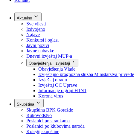
Grad Goražde
Foča-Ustikolina
Pale-Prača
Kontakt
Aktuelno
Sve vijesti
Izdvojeno
Najave
Konkursi i oglasi
Javni pozivi
Javne nabavke
Dnevni izvještaj MUP-a
Obavještenja i izvještaji
Obavještenja Vlade
Izvještajno prognozna služba Ministarstva privrede
Izvještaj o radu
Izvještaj OC Uprave
Informacije o gripi H1N1
Korona virus
Skupština
Skupština BPK Goražde
Rukovodstvo