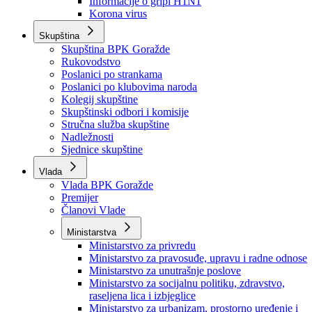
Izvještajno prognozna služba Ministarstva privrede
Izvještaj o radu
Izvještaj OC Uprave
Informacije o gripi H1N1
Korona virus
Skupština
Skupština BPK Goražde
Rukovodstvo
Poslanici po strankama
Poslanici po klubovima naroda
Kolegij skupštine
Skupštinski odbori i komisije
Stručna služba skupštine
Nadležnosti
Sjednice skupštine
Vlada
Vlada BPK Goražde
Premijer
Članovi Vlade
Ministarstva
Ministarstvo za privredu
Ministarstvo za pravosuđe, upravu i radne odnose
Ministarstvo za unutrašnje poslove