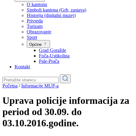
Planovi
Značajni dokumenti
O kantonu
O kantonu
Simboli kantona (Grb, zastava)
Historija (digitalni muzej)
Privreda
Turizam
Obrazovanje
Sport
Općine
Grad Goražde
Foča-Ustikolina
Pale-Prača
Kontakt
Početna
/
Informacije MUP-a
Uprava policije informacija za
period od 30.09. do