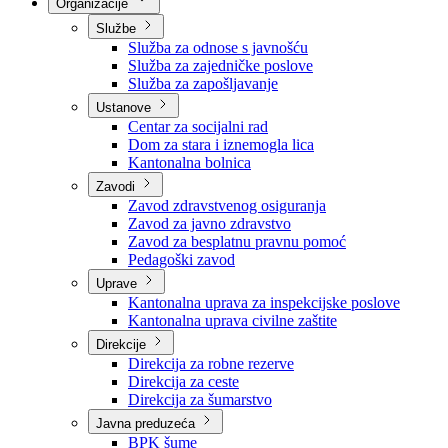
Nadležnosti
Sjednice Vlade
Organizacije
Službe
Služba za odnose s javnošću
Služba za zajedničke poslove
Služba za zapošljavanje
Ustanove
Centar za socijalni rad
Dom za stara i iznemogla lica
Kantonalna bolnica
Zavodi
Zavod zdravstvenog osiguranja
Zavod za javno zdravstvo
Zavod za besplatnu pravnu pomoć
Pedagoški zavod
Uprave
Kantonalna uprava za inspekcijske poslove
Kantonalna uprava civilne zaštite
Direkcije
Direkcija za robne rezerve
Direkcija za ceste