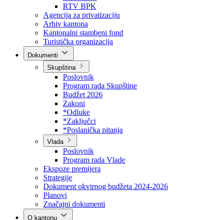
Direkcija za šumarstvo
Javna preduzeća
BPK šume
RTV BPK
Agencija za privatizaciju
Arhiv kantona
Kantonalni stambeni fond
Turistička organizacija
Dokumenti
Skupština
Poslovnik
Program rada Skupštine
Budžet 2026
Zakoni
*Odluke
*Zaključci
*Poslanička pitanja
Vlada
Poslovnik
Program rada Vlade
Ekspoze premijera
Strategije
Dokument okvirnog budžeta 2024-2026