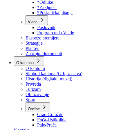
Program rada Skupštine
Budžet 2026
Zakoni
*Odluke
*Zaključci
*Poslanička pitanja
Vlada
Poslovnik
Program rada Vlade
Ekspoze premijera
Strategije
Planovi
Značajni dokumenti
O kantonu
O kantonu
Simboli kantona (Grb, zastava)
Historija (digitalni muzej)
Privreda
Turizam
Obrazovanje
Sport
Općine