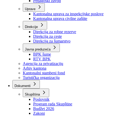
Zavod zdravstvenog osiguranja
Zavod za javno zdravstvo
Zavod za besplatnu pravnu pomoć
Pedagoški zavod
Uprave
Kantonalna uprava za inspekcijske poslove
Kantonalna uprava civilne zaštite
Direkcije
Direkcija za robne rezerve
Direkcija za ceste
Direkcija za šumarstvo
Javna preduzeća
BPK šume
RTV BPK
Agencija za privatizaciju
Arhiv kantona
Kantonalni stambeni fond
Turistička organizacija
Dokumenti
Skupština
Poslovnik