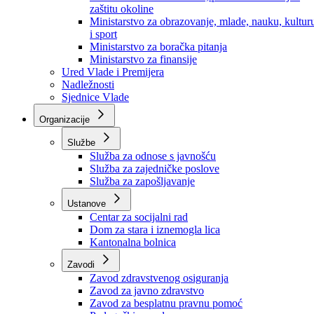
Ministarstvo za socijalnu politiku, zdravstvo,
raseljena lica i izbjeglice
Ministarstvo za urbanizam, prostorno uređenje i
zaštitu okoline
Ministarstvo za obrazovanje, mlade, nauku, kultur
i sport
Ministarstvo za boračka pitanja
Ministarstvo za finansije
Ured Vlade i Premijera
Nadležnosti
Sjednice Vlade
Organizacije
Službe
Služba za odnose s javnošću
Služba za zajedničke poslove
Služba za zapošljavanje
Ustanove
Centar za socijalni rad
Dom za stara i iznemogla lica
Kantonalna bolnica
Zavodi