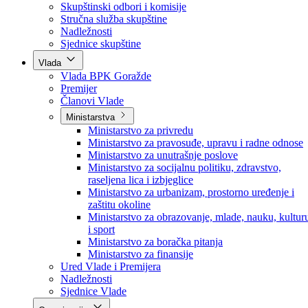
Poslanici po strankama
Poslanici po klubovima naroda
Kolegij skupštine
Skupštinski odbori i komisije
Stručna služba skupštine
Nadležnosti
Sjednice skupštine
Vlada
Vlada BPK Goražde
Premijer
Članovi Vlade
Ministarstva
Ministarstvo za privredu
Ministarstvo za pravosuđe, upravu i radne odnose
Ministarstvo za unutrašnje poslove
Ministarstvo za socijalnu politiku, zdravstvo,
raseljena lica i izbjeglice
Ministarstvo za urbanizam, prostorno uređenje i
zaštitu okoline
Ministarstvo za obrazovanje, mlade, nauku, kultur
i sport
Ministarstvo za boračka pitanja
Ministarstvo za finansije
Ured Vlade i Premijera