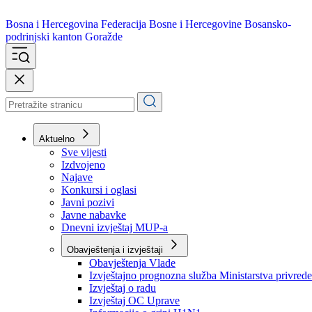
Bosna i Hercegovina
Federacija Bosne i Hercegovine
Bosansko-
podrinjski kanton Goražde
Aktuelno
Sve vijesti
Izdvojeno
Najave
Konkursi i oglasi
Javni pozivi
Javne nabavke
Dnevni izvještaj MUP-a
Obavještenja i izvještaji
Obavještenja Vlade