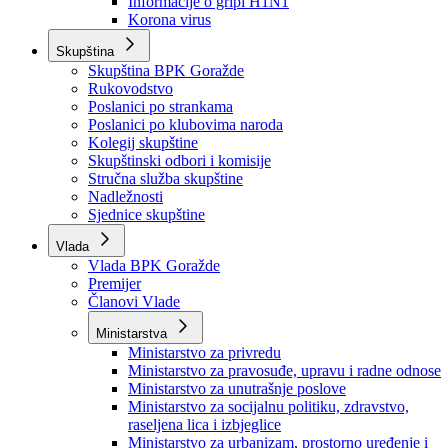
Izvještajno prognozna služba Ministarstva privrede
Izvještaj o radu
Izvještaj OC Uprave
Informacije o gripi H1N1
Korona virus
Skupština
Skupština BPK Goražde
Rukovodstvo
Poslanici po strankama
Poslanici po klubovima naroda
Kolegij skupštine
Skupštinski odbori i komisije
Stručna služba skupštine
Nadležnosti
Sjednice skupštine
Vlada
Vlada BPK Goražde
Premijer
Članovi Vlade
Ministarstva
Ministarstvo za privredu
Ministarstvo za pravosuđe, upravu i radne odnose
Ministarstvo za unutrašnje poslove