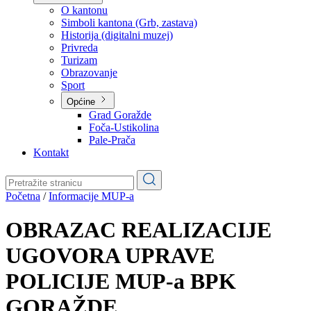
Planovi
Značajni dokumenti
O kantonu
O kantonu
Simboli kantona (Grb, zastava)
Historija (digitalni muzej)
Privreda
Turizam
Obrazovanje
Sport
Općine
Grad Goražde
Foča-Ustikolina
Pale-Prača
Kontakt
Početna
/
Informacije MUP-a
OBRAZAC REALIZACIJE
UGOVORA UPRAVE