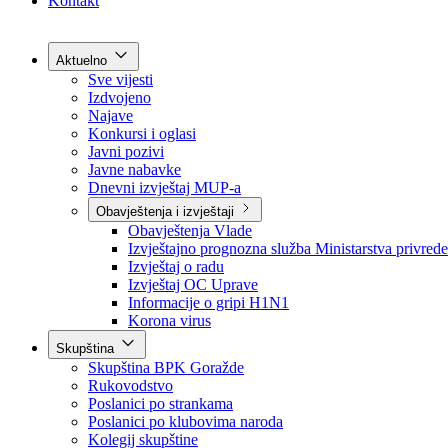
Grad Goražde
Foča-Ustikolina
Pale-Prača
Kontakt
Aktuelno
Sve vijesti
Izdvojeno
Najave
Konkursi i oglasi
Javni pozivi
Javne nabavke
Dnevni izvještaj MUP-a
Obavještenja i izvještaji
Obavještenja Vlade
Izvještajno prognozna služba Ministarstva privrede
Izvještaj o radu
Izvještaj OC Uprave
Informacije o gripi H1N1
Korona virus
Skupština
Skupština BPK Goražde
Rukovodstvo