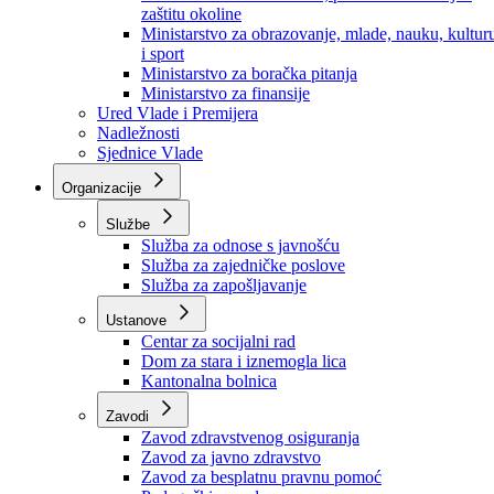
Ministarstvo za socijalnu politiku, zdravstvo,
raseljena lica i izbjeglice
Ministarstvo za urbanizam, prostorno uređenje i
zaštitu okoline
Ministarstvo za obrazovanje, mlade, nauku, kultur
i sport
Ministarstvo za boračka pitanja
Ministarstvo za finansije
Ured Vlade i Premijera
Nadležnosti
Sjednice Vlade
Organizacije
Službe
Služba za odnose s javnošću
Služba za zajedničke poslove
Služba za zapošljavanje
Ustanove
Centar za socijalni rad
Dom za stara i iznemogla lica
Kantonalna bolnica
Zavodi