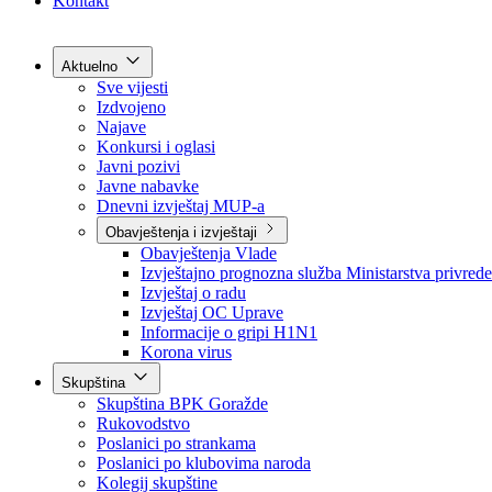
Grad Goražde
Foča-Ustikolina
Pale-Prača
Kontakt
Aktuelno
Sve vijesti
Izdvojeno
Najave
Konkursi i oglasi
Javni pozivi
Javne nabavke
Dnevni izvještaj MUP-a
Obavještenja i izvještaji
Obavještenja Vlade
Izvještajno prognozna služba Ministarstva privrede
Izvještaj o radu
Izvještaj OC Uprave
Informacije o gripi H1N1
Korona virus
Skupština
Skupština BPK Goražde
Rukovodstvo