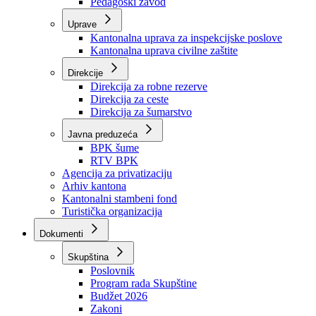
Zavod zdravstvenog osiguranja
Zavod za javno zdravstvo
Zavod za besplatnu pravnu pomoć
Pedagoški zavod
Uprave
Kantonalna uprava za inspekcijske poslove
Kantonalna uprava civilne zaštite
Direkcije
Direkcija za robne rezerve
Direkcija za ceste
Direkcija za šumarstvo
Javna preduzeća
BPK šume
RTV BPK
Agencija za privatizaciju
Arhiv kantona
Kantonalni stambeni fond
Turistička organizacija
Dokumenti
Skupština
Poslovnik