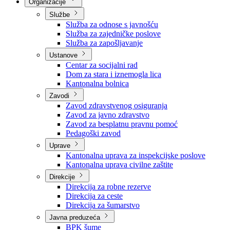
Nadležnosti
Sjednice Vlade
Organizacije
Službe
Služba za odnose s javnošću
Služba za zajedničke poslove
Služba za zapošljavanje
Ustanove
Centar za socijalni rad
Dom za stara i iznemogla lica
Kantonalna bolnica
Zavodi
Zavod zdravstvenog osiguranja
Zavod za javno zdravstvo
Zavod za besplatnu pravnu pomoć
Pedagoški zavod
Uprave
Kantonalna uprava za inspekcijske poslove
Kantonalna uprava civilne zaštite
Direkcije
Direkcija za robne rezerve
Direkcija za ceste