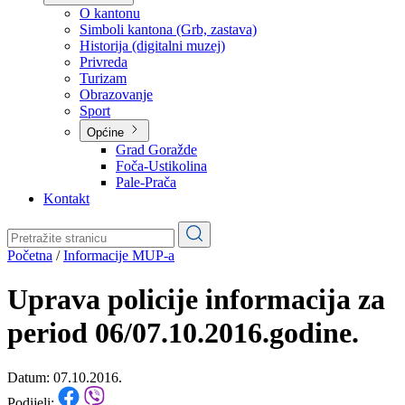
Planovi
Značajni dokumenti
O kantonu
O kantonu
Simboli kantona (Grb, zastava)
Historija (digitalni muzej)
Privreda
Turizam
Obrazovanje
Sport
Općine
Grad Goražde
Foča-Ustikolina
Pale-Prača
Kontakt
Početna
/
Informacije MUP-a
Uprava policije informacija za
period 06/07.10.2016.godine.