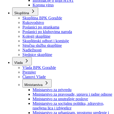
Izvještajno prognozna služba Ministarstva privrede
Izvještaj o radu
Izvještaj OC Uprave
Informacije o gripi H1N1
Korona virus
Skupština
Skupština BPK Goražde
Rukovodstvo
Poslanici po strankama
Poslanici po klubovima naroda
Kolegij skupštine
Skupštinski odbori i komisije
Stručna služba skupštine
Nadležnosti
Sjednice skupštine
Vlada
Vlada BPK Goražde
Premijer
Članovi Vlade
Ministarstva
Ministarstvo za privredu
Ministarstvo za pravosuđe, upravu i radne odnose
Ministarstvo za unutrašnje poslove