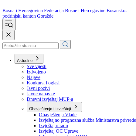
Bosna i Hercegovina
Federacija Bosne i Hercegovine
Bosansko-
podrinjski kanton Goražde
Aktuelno
Sve vijesti
Izdvojeno
Najave
Konkursi i oglasi
Javni pozivi
Javne nabavke
Dnevni izvještaj MUP-a
Obavještenja i izvještaji
Obavještenja Vlade