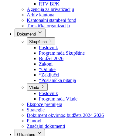
Direkcija za šumarstvo
Javna preduzeća
BPK šume
RTV BPK
Agencija za privatizaciju
Arhiv kantona
Kantonalni stambeni fond
Turistička organizacija
Dokumenti
Skupština
Poslovnik
Program rada Skupštine
Budžet 2026
Zakoni
*Odluke
*Zaključci
*Poslanička pitanja
Vlada
Poslovnik
Program rada Vlade
Ekspoze premijera
Strategije
Dokument okvirnog budžeta 2024-2026