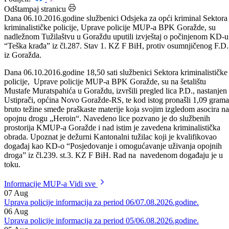
Datum: 07.10.2016.
Podijeli:
Odštampaj stranicu
Dana 06.10.2016.godine službenici Odsjeka za opći kriminal Sektora
kriminalističke policije, Uprave policije MUP-a BPK Goražde, su
nadležnom Tužilaštvu u Goraždu uputili izvještaj o počinjenom KD-u
“Teška krađa” iz čl.287. Stav 1. KZ F BiH, protiv osumnjičenog F.D.
iz Goražda.
Dana 06.10.2016.godine 18,50 sati službenici Sektora kriminalističke
policije, Uprave policije MUP-a BPK Goražde, su na šetalištu
Mustafe Muratspahića u Goraždu, izvršili pregled lica P.D., nastanjen
Ustiprači, općina Novo Goražde-RS, te kod istog pronašli 1,09 grama
bruto težine smeđe praškaste materije koja svojim izgledom asocira na
opojnu drogu „Heroin“. Navedeno lice pozvano je do službenih
prostorija KMUP-a Goražde i nad istim je zavedena kriminalistička
obrada. Upoznat je dežurni Kantonalni tužilac koji je kvalifikovao
događaj kao KD-o “Posjedovanje i omogućavanje uživanja opojnih
droga” iz čl.239. st.3. KZ F BiH. Rad na navedenom događaju je u
toku.
Informacije MUP-a
Vidi sve
07
Aug