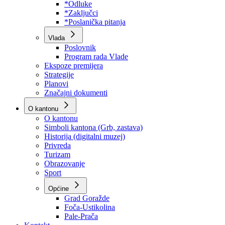
Program rada Skupštine
Budžet 2026
Zakoni
*Odluke
*Zaključci
*Poslanička pitanja
Vlada
Poslovnik
Program rada Vlade
Ekspoze premijera
Strategije
Planovi
Značajni dokumenti
O kantonu
O kantonu
Simboli kantona (Grb, zastava)
Historija (digitalni muzej)
Privreda
Turizam
Obrazovanje
Sport
Općine