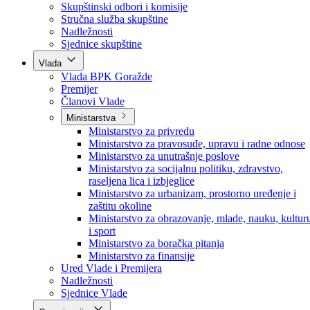
Poslanici po strankama
Poslanici po klubovima naroda
Kolegij skupštine
Skupštinski odbori i komisije
Stručna služba skupštine
Nadležnosti
Sjednice skupštine
Vlada
Vlada BPK Goražde
Premijer
Članovi Vlade
Ministarstva
Ministarstvo za privredu
Ministarstvo za pravosuđe, upravu i radne odnose
Ministarstvo za unutrašnje poslove
Ministarstvo za socijalnu politiku, zdravstvo,
raseljena lica i izbjeglice
Ministarstvo za urbanizam, prostorno uređenje i
zaštitu okoline
Ministarstvo za obrazovanje, mlade, nauku, kultur
i sport
Ministarstvo za boračka pitanja
Ministarstvo za finansije
Ured Vlade i Premijera