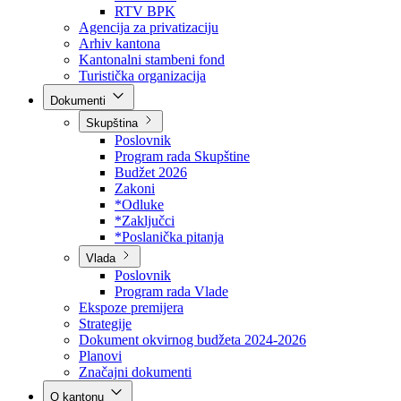
Direkcija za šumarstvo
Javna preduzeća
BPK šume
RTV BPK
Agencija za privatizaciju
Arhiv kantona
Kantonalni stambeni fond
Turistička organizacija
Dokumenti
Skupština
Poslovnik
Program rada Skupštine
Budžet 2026
Zakoni
*Odluke
*Zaključci
*Poslanička pitanja
Vlada
Poslovnik
Program rada Vlade
Ekspoze premijera
Strategije
Dokument okvirnog budžeta 2024-2026