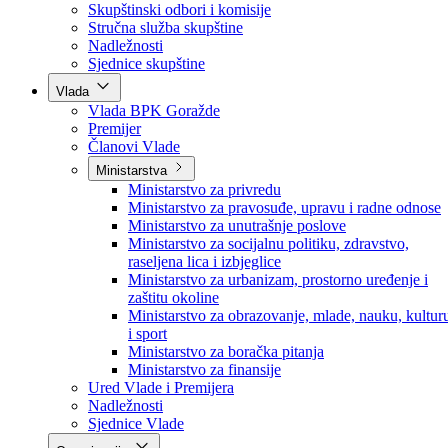
Poslanici po strankama
Poslanici po klubovima naroda
Kolegij skupštine
Skupštinski odbori i komisije
Stručna služba skupštine
Nadležnosti
Sjednice skupštine
Vlada
Vlada BPK Goražde
Premijer
Članovi Vlade
Ministarstva
Ministarstvo za privredu
Ministarstvo za pravosuđe, upravu i radne odnose
Ministarstvo za unutrašnje poslove
Ministarstvo za socijalnu politiku, zdravstvo,
raseljena lica i izbjeglice
Ministarstvo za urbanizam, prostorno uređenje i
zaštitu okoline
Ministarstvo za obrazovanje, mlade, nauku, kultur
i sport
Ministarstvo za boračka pitanja
Ministarstvo za finansije
Ured Vlade i Premijera