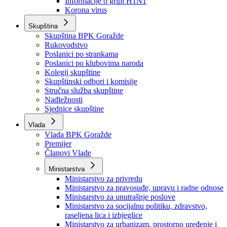
Izvještajno prognozna služba Ministarstva privrede
Izvještaj o radu
Izvještaj OC Uprave
Informacije o gripi H1N1
Korona virus
Skupština
Skupština BPK Goražde
Rukovodstvo
Poslanici po strankama
Poslanici po klubovima naroda
Kolegij skupštine
Skupštinski odbori i komisije
Stručna služba skupštine
Nadležnosti
Sjednice skupštine
Vlada
Vlada BPK Goražde
Premijer
Članovi Vlade
Ministarstva
Ministarstvo za privredu
Ministarstvo za pravosuđe, upravu i radne odnose
Ministarstvo za unutrašnje poslove