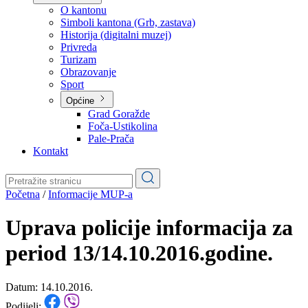
Planovi
Značajni dokumenti
O kantonu
O kantonu
Simboli kantona (Grb, zastava)
Historija (digitalni muzej)
Privreda
Turizam
Obrazovanje
Sport
Općine
Grad Goražde
Foča-Ustikolina
Pale-Prača
Kontakt
Početna
/
Informacije MUP-a
Uprava policije informacija za
period 13/14.10.2016.godine.