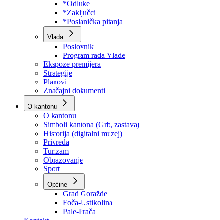
Program rada Skupštine
Budžet 2026
Zakoni
*Odluke
*Zaključci
*Poslanička pitanja
Vlada
Poslovnik
Program rada Vlade
Ekspoze premijera
Strategije
Planovi
Značajni dokumenti
O kantonu
O kantonu
Simboli kantona (Grb, zastava)
Historija (digitalni muzej)
Privreda
Turizam
Obrazovanje
Sport
Općine