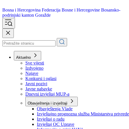
Bosna i Hercegovina
Federacija Bosne i Hercegovine
Bosansko-
podrinjski kanton Goražde
Aktuelno
Sve vijesti
Izdvojeno
Najave
Konkursi i oglasi
Javni pozivi
Javne nabavke
Dnevni izvještaj MUP-a
Obavještenja i izvještaji
Obavještenja Vlade