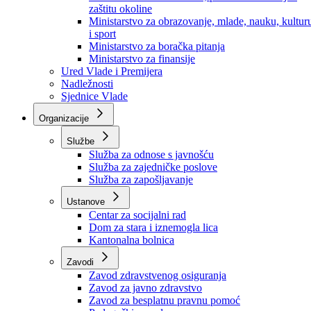
Ministarstvo za socijalnu politiku, zdravstvo,
raseljena lica i izbjeglice
Ministarstvo za urbanizam, prostorno uređenje i
zaštitu okoline
Ministarstvo za obrazovanje, mlade, nauku, kultur
i sport
Ministarstvo za boračka pitanja
Ministarstvo za finansije
Ured Vlade i Premijera
Nadležnosti
Sjednice Vlade
Organizacije
Službe
Služba za odnose s javnošću
Služba za zajedničke poslove
Služba za zapošljavanje
Ustanove
Centar za socijalni rad
Dom za stara i iznemogla lica
Kantonalna bolnica
Zavodi