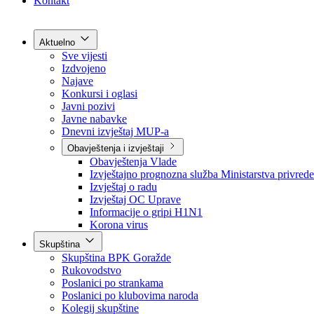
Grad Goražde
Foča-Ustikolina
Pale-Prača
Kontakt
Aktuelno
Sve vijesti
Izdvojeno
Najave
Konkursi i oglasi
Javni pozivi
Javne nabavke
Dnevni izvještaj MUP-a
Obavještenja i izvještaji
Obavještenja Vlade
Izvještajno prognozna služba Ministarstva privrede
Izvještaj o radu
Izvještaj OC Uprave
Informacije o gripi H1N1
Korona virus
Skupština
Skupština BPK Goražde
Rukovodstvo