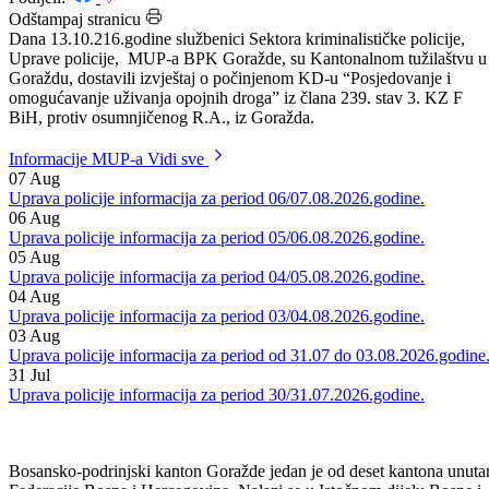
Datum: 14.10.2016.
Podijeli:
Odštampaj stranicu
Dana 13.10.216.godine službenici Sektora kriminalističke policije,
Uprave policije, MUP-a BPK Goražde, su Kantonalnom tužilaštvu u
Goraždu, dostavili izvještaj o počinjenom KD-u “Posjedovanje i
omogućavanje uživanja opojnih droga” iz člana 239. stav 3. KZ F
BiH, protiv osumnjičenog R.A., iz Goražda.
Informacije MUP-a
Vidi sve
07
Aug
Uprava policije informacija za period 06/07.08.2026.godine.
06
Aug
Uprava policije informacija za period 05/06.08.2026.godine.
05
Aug
Uprava policije informacija za period 04/05.08.2026.godine.
04
Aug
Uprava policije informacija za period 03/04.08.2026.godine.
03
Aug
Uprava policije informacija za period od 31.07 do 03.08.2026.godine
31
Jul
Uprava policije informacija za period 30/31.07.2026.godine.