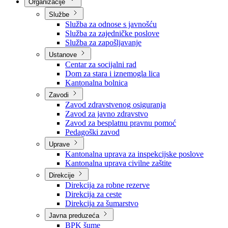
Nadležnosti
Sjednice Vlade
Organizacije
Službe
Služba za odnose s javnošću
Služba za zajedničke poslove
Služba za zapošljavanje
Ustanove
Centar za socijalni rad
Dom za stara i iznemogla lica
Kantonalna bolnica
Zavodi
Zavod zdravstvenog osiguranja
Zavod za javno zdravstvo
Zavod za besplatnu pravnu pomoć
Pedagoški zavod
Uprave
Kantonalna uprava za inspekcijske poslove
Kantonalna uprava civilne zaštite
Direkcije
Direkcija za robne rezerve
Direkcija za ceste