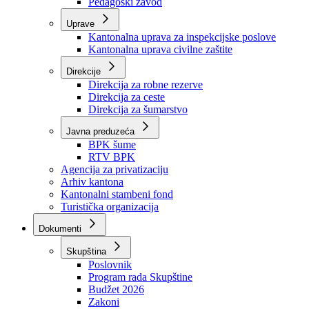
Zavod zdravstvenog osiguranja
Zavod za javno zdravstvo
Zavod za besplatnu pravnu pomoć
Pedagoški zavod
Uprave
Kantonalna uprava za inspekcijske poslove
Kantonalna uprava civilne zaštite
Direkcije
Direkcija za robne rezerve
Direkcija za ceste
Direkcija za šumarstvo
Javna preduzeća
BPK šume
RTV BPK
Agencija za privatizaciju
Arhiv kantona
Kantonalni stambeni fond
Turistička organizacija
Dokumenti
Skupština
Poslovnik