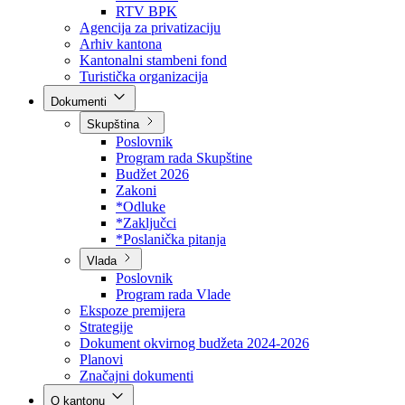
Direkcija za šumarstvo
Javna preduzeća
BPK šume
RTV BPK
Agencija za privatizaciju
Arhiv kantona
Kantonalni stambeni fond
Turistička organizacija
Dokumenti
Skupština
Poslovnik
Program rada Skupštine
Budžet 2026
Zakoni
*Odluke
*Zaključci
*Poslanička pitanja
Vlada
Poslovnik
Program rada Vlade
Ekspoze premijera
Strategije
Dokument okvirnog budžeta 2024-2026