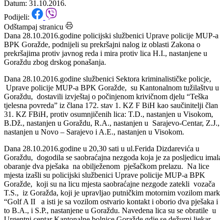
31.10.2016.godine.
Datum: 31.10.2016.
Podijeli:
Odštampaj stranicu
Dana 28.10.2016.godine policijski službenici Uprave policije MUP-a
BPK Goražde, podnijeli su prekršajni nalog iz oblasti Zakona o
prekršajima protiv javnog reda i mira protiv lica H.I., nastanjene u
Goraždu zbog drskog ponašanja.
Dana 28.10.2016.godine službenici Sektora kriminalističke policje,
Uprave policije MUP-a BPK Goražde, su Kantonalnom tužilaštvu u
Goraždu, dostavili izvještaj o počinjenom krivičnom djelu “Teška
tjelesna povreda” iz člana 172. stav 1. KZ F BiH kao saučinitelji član
31. KZ FBiH, protiv osumnjičenih lica: T.D., nastanjen u Visokom,
B.Dž., nastanjen u Goraždu, R.A., nastanjen u Sarajevo-Centar, Z.J.,
nastanjen u Novo – Sarajevo i A.E., nastanjen u Visokom.
Dana 28.10.2016.godine u 20,30 sati u ul.Ferida Dizdarevića u
Goraždu, dogodila se saobraćajna nezgoda koja je za posljedicu imal
obaranje dva pješaka na obilježenom pješačkom prelazu. Na lice
mjesta izašli su policijski službenici Uprave policije MUP-a BPK
Goražde, koji su na licu mjesta saobraćajne nezgode zatekli vozača
T.S., iz Goražda, koji je upravljao putničkim motornim vozilom mar