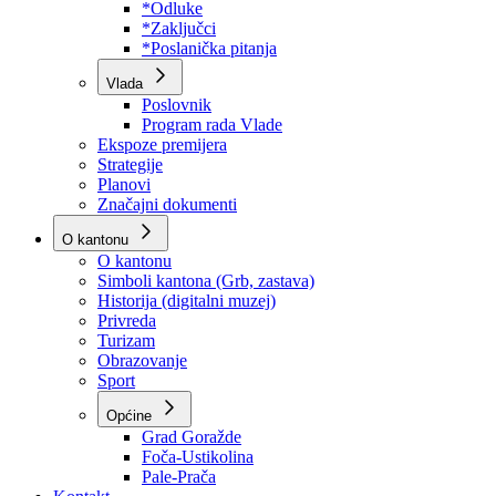
Program rada Skupštine
Budžet 2026
Zakoni
*Odluke
*Zaključci
*Poslanička pitanja
Vlada
Poslovnik
Program rada Vlade
Ekspoze premijera
Strategije
Planovi
Značajni dokumenti
O kantonu
O kantonu
Simboli kantona (Grb, zastava)
Historija (digitalni muzej)
Privreda
Turizam
Obrazovanje
Sport
Općine