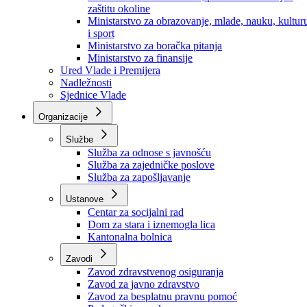
Ministarstvo za socijalnu politiku, zdravstvo,
raseljena lica i izbjeglice
Ministarstvo za urbanizam, prostorno uređenje i
zaštitu okoline
Ministarstvo za obrazovanje, mlade, nauku, kultur
i sport
Ministarstvo za boračka pitanja
Ministarstvo za finansije
Ured Vlade i Premijera
Nadležnosti
Sjednice Vlade
Organizacije
Službe
Služba za odnose s javnošću
Služba za zajedničke poslove
Služba za zapošljavanje
Ustanove
Centar za socijalni rad
Dom za stara i iznemogla lica
Kantonalna bolnica
Zavodi