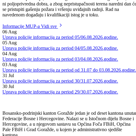
policije MUP-a BPK Goražde i pripadnici Profesionalne vatrogasne
jedinice Goražde, koji su utvrdili da je došlo do šumskog požara na
navedenom području, i da nisu ugroženi stambeni i drugi objekti, kao
ni poljoprivredna dobra, a zbog nepristupačnosti terena naredni dan ć
se pristupiti gašenju požara i vršenju uviđajnih radnji. Rad na
navedenom događaju i kvalifikaciji istog je u toku.
Informacije MUP-a
Vidi sve
06
Aug
Uprava policije informacija za period 05/06.08.2026.godine.
05
Aug
Uprava policije informacija za period 04/05.08.2026.godine.
04
Aug
Uprava policije informacija za period 03/04.08.2026.godine.
03
Aug
Uprava policije informacija za period od 31.07 do 03.08.2026.godine
31
Jul
Uprava policije informacija za period 30/31.07.2026.godine.
30
Jul
Uprava policije informacija za period 29/30.07.2026.godine.