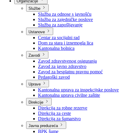
Nadležnosti
Sjednice Vlade
Organizacije
Službe
Služba za odnose s javnošću
Služba za zajedničke poslove
Služba za zapošljavanje
Ustanove
Centar za socijalni rad
Dom za stara i iznemogla lica
Kantonalna bolnica
Zavodi
Zavod zdravstvenog osiguranja
Zavod za javno zdravstvo
Zavod za besplatnu pravnu pomoć
Pedagoški zavod
Uprave
Kantonalna uprava za inspekcijske poslove
Kantonalna uprava civilne zaštite
Direkcije
Direkcija za robne rezerve
Direkcija za ceste