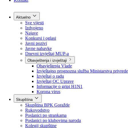
Grad Goražde
Foča-Ustikolina
Pale-Prača
Kontakt
Aktuelno
Sve vijesti
Izdvojeno
Najave
Konkursi i oglasi
Javni pozivi
Javne nabavke
Dnevni izvještaj MUP-a
Obavještenja i izvještaji
Obavještenja Vlade
Izvještajno prognozna služba Ministarstva privrede
Izvještaj o radu
Izvještaj OC Uprave
Informacije o gripi H1N1
Korona virus
Skupština
Skupština BPK Goražde
Rukovodstvo