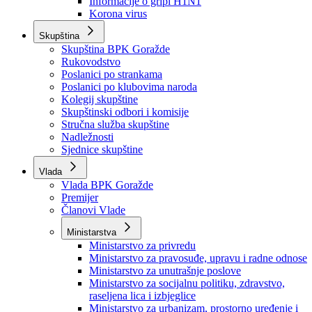
Izvještajno prognozna služba Ministarstva privrede
Izvještaj o radu
Izvještaj OC Uprave
Informacije o gripi H1N1
Korona virus
Skupština
Skupština BPK Goražde
Rukovodstvo
Poslanici po strankama
Poslanici po klubovima naroda
Kolegij skupštine
Skupštinski odbori i komisije
Stručna služba skupštine
Nadležnosti
Sjednice skupštine
Vlada
Vlada BPK Goražde
Premijer
Članovi Vlade
Ministarstva
Ministarstvo za privredu
Ministarstvo za pravosuđe, upravu i radne odnose
Ministarstvo za unutrašnje poslove