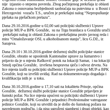
“Golf A II a isti je sa vozilom ostvario kontakt i oborio dva pješaka i
to B.A., i S.P., nastanjene u Goraždu. Navedena lica su se obratile u
Urgentni centar Kantonalne bolnice Goražde gdje se dežurni ljekar
nije izjasnio o stepenu povreda. Zbog počinjenog prekršaja iz oblasti
Zakona o osnovama bezbjednosti saobraćaja na putevima u u Bosni i
Hercegovini vozaču T.S., uručen je prekršajni nalog “Nepropuštanje
pješaka na pješačkom prelazu”.
Dana 29.10.2016.godine u 02,00 sati policijski službenici Uprave
policije MUP-a BPK Goražde, su na Trgu branilaca u Goraždu uručil
prekršajni nalog iz oblasti Zakona o prekršajima protiv javnog reda i
mira “Omaložavanje OSL u alkoholisanom stanju”, licu G.Dž., iz
Sarajeva.
Dana 29.10 i 30.10.2016.godine dežurnoj službi policijske stanice
Goražde, obratio se uposlenik Kantonalne uprave za šumarstvo i
prijavio da je u mjestu Rašković potok na lokaciji Samar, i na lokaciji
Smolj općina Goražde, izvršena bespravna sječa i odvoz drveta. Na
lice mjesta izašli su policijski službenici Uprave policije MUP-a BPK
Goražde, koji su izvršili uviđaj. Rad na dokumentovanju događaja i
kvalifikacija istih je u toku.
Dana 30.10.2016.godine u 17,10 sati na lokalitetu Prisoje, općina
Goražde, dežurnoj službi policijske stanice Goražde prijavljen je
šumski požar. Na lice mjesta upućeni su policijski službenici Uprave