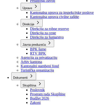
Zavod zdravstvenog osiguranja
Zavod za javno zdravstvo
Zavod za besplatnu pravnu pomoć
Pedagoški zavod
Uprave
Kantonalna uprava za inspekcijske poslove
Kantonalna uprava civilne zaštite
Direkcije
Direkcija za robne rezerve
Direkcija za ceste
Direkcija za šumarstvo
Javna preduzeća
BPK šume
RTV BPK
Agencija za privatizaciju
Arhiv kantona
Kantonalni stambeni fond
Turistička organizacija
Dokumenti
Skupština
Poslovnik