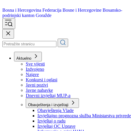
Bosna i Hercegovina
Federacija Bosne i Hercegovine
Bosansko-
podrinjski kanton Goražde
Aktuelno
Sve vijesti
Izdvojeno
Najave
Konkursi i oglasi
Javni pozivi
Javne nabavke
Dnevni izvještaj MUP-a
Obavještenja i izvještaji
Obavještenja Vlade