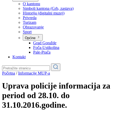
Planovi
Značajni dokumenti
O kantonu
O kantonu
Simboli kantona (Grb, zastava)
Historija (digitalni muzej)
Privreda
Turizam
Obrazovanje
Sport
Općine
Grad Goražde
Foča-Ustikolina
Pale-Prača
Kontakt
Početna
/
Informacije MUP-a
Uprava policije informacija za
period od 28.10. do