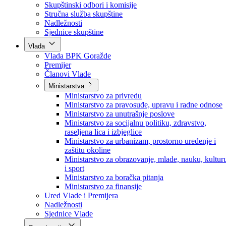
Poslanici po strankama
Poslanici po klubovima naroda
Kolegij skupštine
Skupštinski odbori i komisije
Stručna služba skupštine
Nadležnosti
Sjednice skupštine
Vlada
Vlada BPK Goražde
Premijer
Članovi Vlade
Ministarstva
Ministarstvo za privredu
Ministarstvo za pravosuđe, upravu i radne odnose
Ministarstvo za unutrašnje poslove
Ministarstvo za socijalnu politiku, zdravstvo,
raseljena lica i izbjeglice
Ministarstvo za urbanizam, prostorno uređenje i
zaštitu okoline
Ministarstvo za obrazovanje, mlade, nauku, kultur
i sport
Ministarstvo za boračka pitanja
Ministarstvo za finansije
Ured Vlade i Premijera