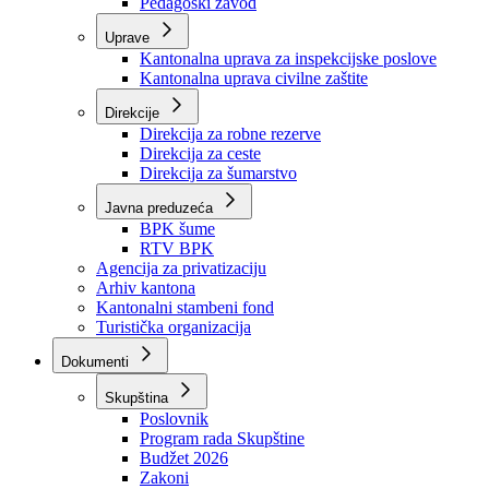
Zavod zdravstvenog osiguranja
Zavod za javno zdravstvo
Zavod za besplatnu pravnu pomoć
Pedagoški zavod
Uprave
Kantonalna uprava za inspekcijske poslove
Kantonalna uprava civilne zaštite
Direkcije
Direkcija za robne rezerve
Direkcija za ceste
Direkcija za šumarstvo
Javna preduzeća
BPK šume
RTV BPK
Agencija za privatizaciju
Arhiv kantona
Kantonalni stambeni fond
Turistička organizacija
Dokumenti
Skupština
Poslovnik