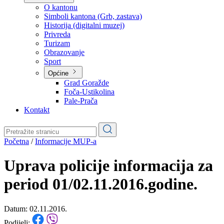
Planovi
Značajni dokumenti
O kantonu
O kantonu
Simboli kantona (Grb, zastava)
Historija (digitalni muzej)
Privreda
Turizam
Obrazovanje
Sport
Općine
Grad Goražde
Foča-Ustikolina
Pale-Prača
Kontakt
Početna
/
Informacije MUP-a
Uprava policije informacija za
period 01/02.11.2016.godine.