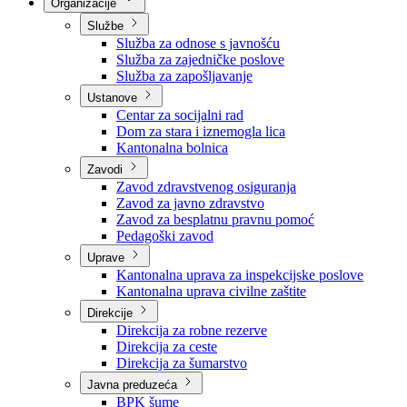
Nadležnosti
Sjednice Vlade
Organizacije
Službe
Služba za odnose s javnošću
Služba za zajedničke poslove
Služba za zapošljavanje
Ustanove
Centar za socijalni rad
Dom za stara i iznemogla lica
Kantonalna bolnica
Zavodi
Zavod zdravstvenog osiguranja
Zavod za javno zdravstvo
Zavod za besplatnu pravnu pomoć
Pedagoški zavod
Uprave
Kantonalna uprava za inspekcijske poslove
Kantonalna uprava civilne zaštite
Direkcije
Direkcija za robne rezerve
Direkcija za ceste