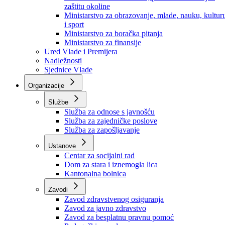
Ministarstvo za socijalnu politiku, zdravstvo,
raseljena lica i izbjeglice
Ministarstvo za urbanizam, prostorno uređenje i
zaštitu okoline
Ministarstvo za obrazovanje, mlade, nauku, kultur
i sport
Ministarstvo za boračka pitanja
Ministarstvo za finansije
Ured Vlade i Premijera
Nadležnosti
Sjednice Vlade
Organizacije
Službe
Služba za odnose s javnošću
Služba za zajedničke poslove
Služba za zapošljavanje
Ustanove
Centar za socijalni rad
Dom za stara i iznemogla lica
Kantonalna bolnica
Zavodi