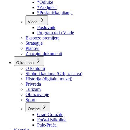
Program rada Skupštine
Budžet 2026
Zakoni
*Odluke
*Zaključci
*Poslanička pitanja
Vlada
Poslovnik
Program rada Vlade
Ekspoze premijera
Strategije
Planovi
Značajni dokumenti
O kantonu
O kantonu
Simboli kantona (Grb, zastava)
Historija (digitalni muzej)
Privreda
Turizam
Obrazovanje
Sport
Općine