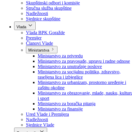
Poslanici po strankama
Poslanici po klubovima naroda
Kolegij skupštine
Skupštinski odbori i komisije
Stručna služba skupštine
Nadležnosti
Sjednice skupštine
Vlada
Vlada BPK Goražde
Premijer
Članovi Vlade
Ministarstva
Ministarstvo za privredu
Ministarstvo za pravosuđe, upravu i radne odnose
Ministarstvo za unutrašnje poslove
Ministarstvo za socijalnu politiku, zdravstvo,
raseljena lica i izbjeglice
Ministarstvo za urbanizam, prostorno uređenje i
zaštitu okoline
Ministarstvo za obrazovanje, mlade, nauku, kultur
i sport
Ministarstvo za boračka pitanja
Ministarstvo za finansije
Ured Vlade i Premijera