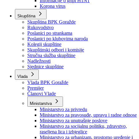
Izvještajno prognozna služba Ministarstva privrede
Izvještaj o radu
Izvještaj OC Uprave
Informacije o gripi H1N1
Korona virus
Skupština
Skupština BPK Goražde
Rukovodstvo
Poslanici po strankama
Poslanici po klubovima naroda
Kolegij skupštine
Skupštinski odbori i komisije
Stručna služba skupštine
Nadležnosti
Sjednice skupštine
Vlada
Vlada BPK Goražde
Premijer
Članovi Vlade
Ministarstva
Ministarstvo za privredu
Ministarstvo za pravosuđe, upravu i radne odnose
Ministarstvo za unutrašnje poslove