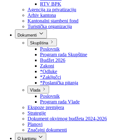
Direkcija za šumarstvo
Javna preduzeća
BPK šume
RTV BPK
Agencija za privatizaciju
Arhiv kantona
Kantonalni stambeni fond
Turistička organizacija
Dokumenti
Skupština
Poslovnik
Program rada Skupštine
Budžet 2026
Zakoni
*Odluke
*Zaključci
*Poslanička pitanja
Vlada
Poslovnik
Program rada Vlade
Ekspoze premijera
Strategije
Dokument okvirnog budžeta 2024-2026