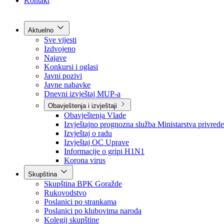
Grad Goražde
Foča-Ustikolina
Pale-Prača
Kontakt
Aktuelno
Sve vijesti
Izdvojeno
Najave
Konkursi i oglasi
Javni pozivi
Javne nabavke
Dnevni izvještaj MUP-a
Obavještenja i izvještaji
Obavještenja Vlade
Izvještajno prognozna služba Ministarstva privrede
Izvještaj o radu
Izvještaj OC Uprave
Informacije o gripi H1N1
Korona virus
Skupština
Skupština BPK Goražde
Rukovodstvo