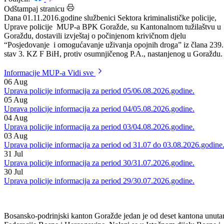
Datum: 02.11.2016.
Podijeli:
Odštampaj stranicu
Dana 01.11.2016.godine službenici Sektora kriminalističke policije,
Uprave policije MUP-a BPK Goražde, su Kantonalnom tužilaštvu u
Goraždu, dostavili izvještaj o počinjenom krivičnom djelu
“Posjedovanje i omogućavanje uživanja opojnih droga” iz člana 239.
stav 3. KZ F BiH, protiv osumnjičenog P.A., nastanjenog u Goraždu.
Informacije MUP-a
Vidi sve
06
Aug
Uprava policije informacija za period 05/06.08.2026.godine.
05
Aug
Uprava policije informacija za period 04/05.08.2026.godine.
04
Aug
Uprava policije informacija za period 03/04.08.2026.godine.
03
Aug
Uprava policije informacija za period od 31.07 do 03.08.2026.godine
31
Jul
Uprava policije informacija za period 30/31.07.2026.godine.
30
Jul
Uprava policije informacija za period 29/30.07.2026.godine.