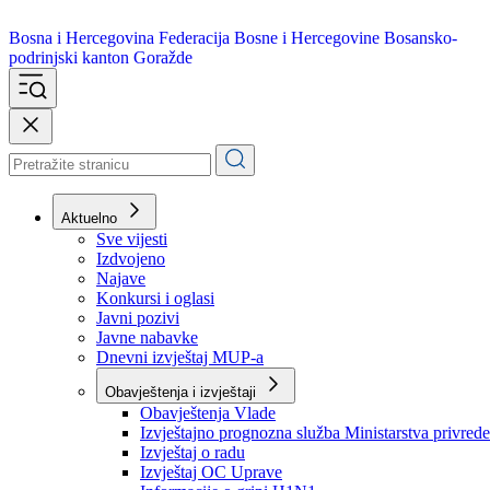
Bosna i Hercegovina
Federacija Bosne i Hercegovine
Bosansko-
podrinjski kanton Goražde
Aktuelno
Sve vijesti
Izdvojeno
Najave
Konkursi i oglasi
Javni pozivi
Javne nabavke
Dnevni izvještaj MUP-a
Obavještenja i izvještaji
Obavještenja Vlade