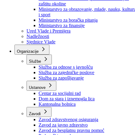
Ministarstvo za socijalnu politiku, zdravstvo,
raseljena lica i izbjeglice
Ministarstvo za urbanizam, prostorno uređenje i
zaštitu okoline
Ministarstvo za obrazovanje, mlade, nauku, kultur
i sport
Ministarstvo za boračka pitanja
Ministarstvo za finansije
Ured Vlade i Premijera
Nadležnosti
Sjednice Vlade
Organizacije
Službe
Služba za odnose s javnošću
Služba za zajedničke poslove
Služba za zapošljavanje
Ustanove
Centar za socijalni rad
Dom za stara i iznemogla lica
Kantonalna bolnica
Zavodi