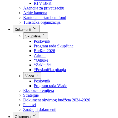
Direkcija za šumarstvo
Javna preduzeća
BPK šume
RTV BPK
Agencija za privatizaciju
Arhiv kantona
Kantonalni stambeni fond
Turistička organizacija
Dokumenti
Skupština
Poslovnik
Program rada Skupštine
Budžet 2026
Zakoni
*Odluke
*Zaključci
*Poslanička pitanja
Vlada
Poslovnik
Program rada Vlade
Ekspoze premijera
Strategije
Dokument okvirnog budžeta 2024-2026