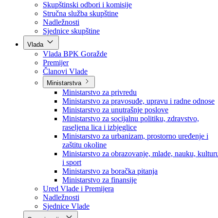
Poslanici po strankama
Poslanici po klubovima naroda
Kolegij skupštine
Skupštinski odbori i komisije
Stručna služba skupštine
Nadležnosti
Sjednice skupštine
Vlada
Vlada BPK Goražde
Premijer
Članovi Vlade
Ministarstva
Ministarstvo za privredu
Ministarstvo za pravosuđe, upravu i radne odnose
Ministarstvo za unutrašnje poslove
Ministarstvo za socijalnu politiku, zdravstvo,
raseljena lica i izbjeglice
Ministarstvo za urbanizam, prostorno uređenje i
zaštitu okoline
Ministarstvo za obrazovanje, mlade, nauku, kultur
i sport
Ministarstvo za boračka pitanja
Ministarstvo za finansije
Ured Vlade i Premijera