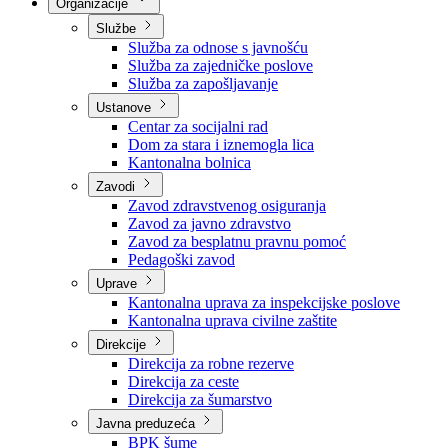
Nadležnosti
Sjednice Vlade
Organizacije
Službe
Služba za odnose s javnošću
Služba za zajedničke poslove
Služba za zapošljavanje
Ustanove
Centar za socijalni rad
Dom za stara i iznemogla lica
Kantonalna bolnica
Zavodi
Zavod zdravstvenog osiguranja
Zavod za javno zdravstvo
Zavod za besplatnu pravnu pomoć
Pedagoški zavod
Uprave
Kantonalna uprava za inspekcijske poslove
Kantonalna uprava civilne zaštite
Direkcije
Direkcija za robne rezerve
Direkcija za ceste