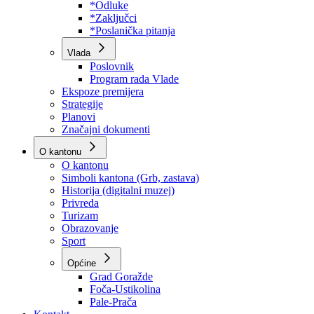
Program rada Skupštine
Budžet 2026
Zakoni
*Odluke
*Zaključci
*Poslanička pitanja
Vlada
Poslovnik
Program rada Vlade
Ekspoze premijera
Strategije
Planovi
Značajni dokumenti
O kantonu
O kantonu
Simboli kantona (Grb, zastava)
Historija (digitalni muzej)
Privreda
Turizam
Obrazovanje
Sport
Općine