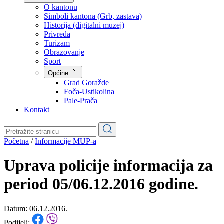
Planovi
Značajni dokumenti
O kantonu
O kantonu
Simboli kantona (Grb, zastava)
Historija (digitalni muzej)
Privreda
Turizam
Obrazovanje
Sport
Općine
Grad Goražde
Foča-Ustikolina
Pale-Prača
Kontakt
Početna
/
Informacije MUP-a
Uprava policije informacija za
period 05/06.12.2016 godine.