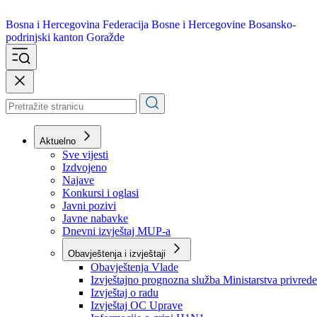
Bosna i Hercegovina
Federacija Bosne i Hercegovine
Bosansko-
podrinjski kanton Goražde
Aktuelno
Sve vijesti
Izdvojeno
Najave
Konkursi i oglasi
Javni pozivi
Javne nabavke
Dnevni izvještaj MUP-a
Obavještenja i izvještaji
Obavještenja Vlade