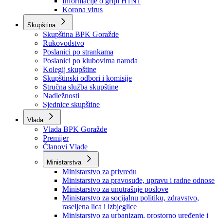
Izvještajno prognozna služba Ministarstva privrede
Izvještaj o radu
Izvještaj OC Uprave
Informacije o gripi H1N1
Korona virus
Skupština
Skupština BPK Goražde
Rukovodstvo
Poslanici po strankama
Poslanici po klubovima naroda
Kolegij skupštine
Skupštinski odbori i komisije
Stručna služba skupštine
Nadležnosti
Sjednice skupštine
Vlada
Vlada BPK Goražde
Premijer
Članovi Vlade
Ministarstva
Ministarstvo za privredu
Ministarstvo za pravosuđe, upravu i radne odnose
Ministarstvo za unutrašnje poslove