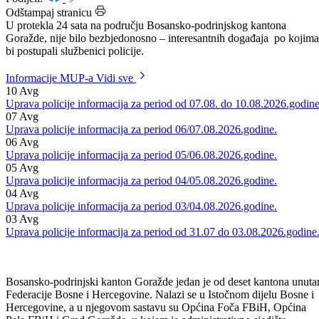
Datum: 06.12.2016.
Podijeli:
Odštampaj stranicu
U protekla 24 sata na području Bosansko-podrinjskog kantona
Goražde, nije bilo bezbjedonosno – interesantnih događaja po kojima
bi postupali službenici policije.
Informacije MUP-a
Vidi sve
10
Avg
Uprava policije informacija za period od 07.08. do 10.08.2026.godine
07
Avg
Uprava policije informacija za period 06/07.08.2026.godine.
06
Avg
Uprava policije informacija za period 05/06.08.2026.godine.
05
Avg
Uprava policije informacija za period 04/05.08.2026.godine.
04
Avg
Uprava policije informacija za period 03/04.08.2026.godine.
03
Avg
Uprava policije informacija za period od 31.07 do 03.08.2026.godine