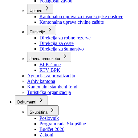
Zavod zdravstvenog osiguranja
Zavod za javno zdravstvo
Zavod za besplatnu pravnu pomoć
Pedagoški zavod
Uprave
Kantonalna uprava za inspekcijske poslove
Kantonalna uprava civilne zaštite
Direkcije
Direkcija za robne rezerve
Direkcija za ceste
Direkcija za šumarstvo
Javna preduzeća
BPK šume
RTV BPK
Agencija za privatizaciju
Arhiv kantona
Kantonalni stambeni fond
Turistička organizacija
Dokumenti
Skupština
Poslovnik