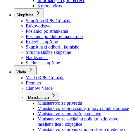
Izvještajno prognozna služba Ministarstva privrede
Izvještaj o radu
Izvještaj OC Uprave
Informacije o gripi H1N1
Korona virus
Skupština
Skupština BPK Goražde
Rukovodstvo
Poslanici po strankama
Poslanici po klubovima naroda
Kolegij skupštine
Skupštinski odbori i komisije
Stručna služba skupštine
Nadležnosti
Sjednice skupštine
Vlada
Vlada BPK Goražde
Premijer
Članovi Vlade
Ministarstva
Ministarstvo za privredu
Ministarstvo za pravosuđe, upravu i radne odnose
Ministarstvo za unutrašnje poslove