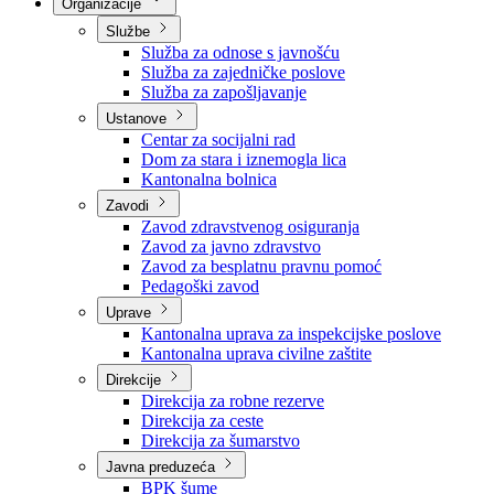
Nadležnosti
Sjednice Vlade
Organizacije
Službe
Služba za odnose s javnošću
Služba za zajedničke poslove
Služba za zapošljavanje
Ustanove
Centar za socijalni rad
Dom za stara i iznemogla lica
Kantonalna bolnica
Zavodi
Zavod zdravstvenog osiguranja
Zavod za javno zdravstvo
Zavod za besplatnu pravnu pomoć
Pedagoški zavod
Uprave
Kantonalna uprava za inspekcijske poslove
Kantonalna uprava civilne zaštite
Direkcije
Direkcija za robne rezerve
Direkcija za ceste