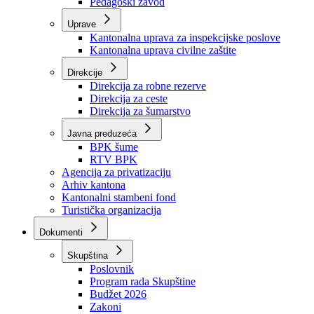
Zavod zdravstvenog osiguranja
Zavod za javno zdravstvo
Zavod za besplatnu pravnu pomoć
Pedagoški zavod
Uprave
Kantonalna uprava za inspekcijske poslove
Kantonalna uprava civilne zaštite
Direkcije
Direkcija za robne rezerve
Direkcija za ceste
Direkcija za šumarstvo
Javna preduzeća
BPK šume
RTV BPK
Agencija za privatizaciju
Arhiv kantona
Kantonalni stambeni fond
Turistička organizacija
Dokumenti
Skupština
Poslovnik