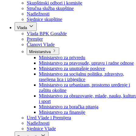
Poslanici po strankama
Poslanici po klubovima naroda
Kolegij skupštine
Skupštinski odbori i komisije
Stručna služba skupštine
Nadležnosti
Sjednice skupštine
Vlada
Vlada BPK Goražde
Premijer
Članovi Vlade
Ministarstva
Ministarstvo za privredu
Ministarstvo za pravosuđe, upravu i radne odnose
Ministarstvo za unutrašnje poslove
Ministarstvo za socijalnu politiku, zdravstvo,
raseljena lica i izbjeglice
Ministarstvo za urbanizam, prostorno uređenje i
zaštitu okoline
Ministarstvo za obrazovanje, mlade, nauku, kultur
i sport
Ministarstvo za boračka pitanja
Ministarstvo za finansije
Ured Vlade i Premijera