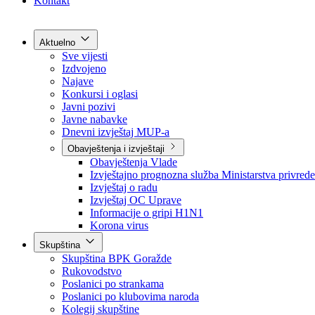
Grad Goražde
Foča-Ustikolina
Pale-Prača
Kontakt
Aktuelno
Sve vijesti
Izdvojeno
Najave
Konkursi i oglasi
Javni pozivi
Javne nabavke
Dnevni izvještaj MUP-a
Obavještenja i izvještaji
Obavještenja Vlade
Izvještajno prognozna služba Ministarstva privrede
Izvještaj o radu
Izvještaj OC Uprave
Informacije o gripi H1N1
Korona virus
Skupština
Skupština BPK Goražde
Rukovodstvo