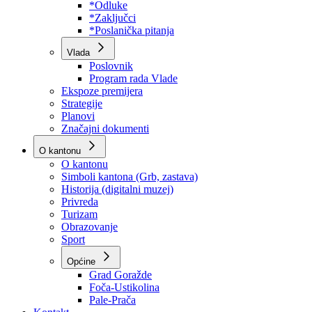
Program rada Skupštine
Budžet 2026
Zakoni
*Odluke
*Zaključci
*Poslanička pitanja
Vlada
Poslovnik
Program rada Vlade
Ekspoze premijera
Strategije
Planovi
Značajni dokumenti
O kantonu
O kantonu
Simboli kantona (Grb, zastava)
Historija (digitalni muzej)
Privreda
Turizam
Obrazovanje
Sport
Općine