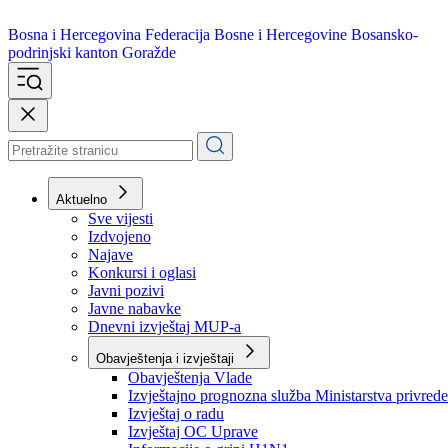
Bosna i Hercegovina
Federacija Bosne i Hercegovine
Bosansko-
podrinjski kanton Goražde
Aktuelno
Sve vijesti
Izdvojeno
Najave
Konkursi i oglasi
Javni pozivi
Javne nabavke
Dnevni izvještaj MUP-a
Obavještenja i izvještaji
Obavještenja Vlade