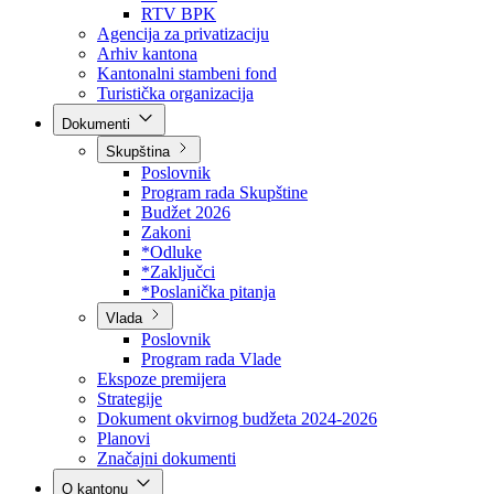
Direkcija za šumarstvo
Javna preduzeća
BPK šume
RTV BPK
Agencija za privatizaciju
Arhiv kantona
Kantonalni stambeni fond
Turistička organizacija
Dokumenti
Skupština
Poslovnik
Program rada Skupštine
Budžet 2026
Zakoni
*Odluke
*Zaključci
*Poslanička pitanja
Vlada
Poslovnik
Program rada Vlade
Ekspoze premijera
Strategije
Dokument okvirnog budžeta 2024-2026