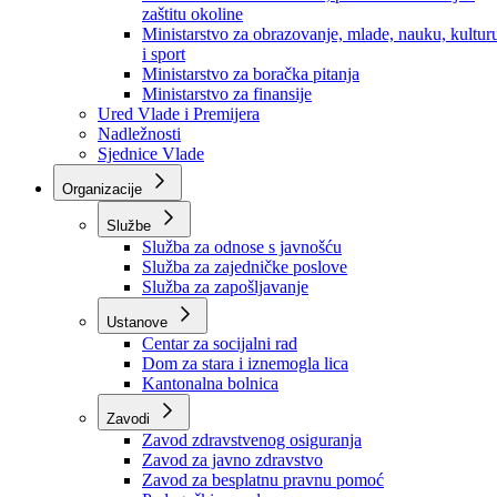
Ministarstvo za socijalnu politiku, zdravstvo,
raseljena lica i izbjeglice
Ministarstvo za urbanizam, prostorno uređenje i
zaštitu okoline
Ministarstvo za obrazovanje, mlade, nauku, kultur
i sport
Ministarstvo za boračka pitanja
Ministarstvo za finansije
Ured Vlade i Premijera
Nadležnosti
Sjednice Vlade
Organizacije
Službe
Služba za odnose s javnošću
Služba za zajedničke poslove
Služba za zapošljavanje
Ustanove
Centar za socijalni rad
Dom za stara i iznemogla lica
Kantonalna bolnica
Zavodi