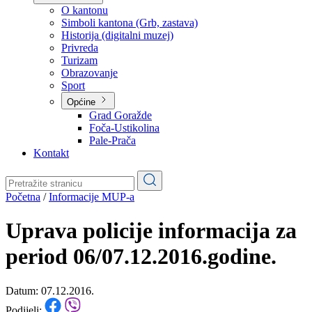
Planovi
Značajni dokumenti
O kantonu
O kantonu
Simboli kantona (Grb, zastava)
Historija (digitalni muzej)
Privreda
Turizam
Obrazovanje
Sport
Općine
Grad Goražde
Foča-Ustikolina
Pale-Prača
Kontakt
Početna
/
Informacije MUP-a
Uprava policije informacija za
period 06/07.12.2016.godine.