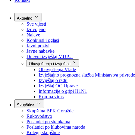
Grad Goražde
Foča-Ustikolina
Pale-Prača
Kontakt
Aktuelno
Sve vijesti
Izdvojeno
Najave
Konkursi i oglasi
Javni pozivi
Javne nabavke
Dnevni izvještaj MUP-a
Obavještenja i izvještaji
Obavještenja Vlade
Izvještajno prognozna služba Ministarstva privrede
Izvještaj o radu
Izvještaj OC Uprave
Informacije o gripi H1N1
Korona virus
Skupština
Skupština BPK Goražde
Rukovodstvo