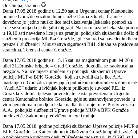
Datum: 18.05.2018.
Podijeli:
Odštampaj stranicu
Dana 17.05.2018.godine u 12,50 sati u Urgentni centar Kantonalne
bolnice Goražde vozilom hitne službe Doma zdravlja Čajniče
doveženo je jedno muško lice radi ukazivanja ljekarske pomoći za
koje se sumnja da je ilegalni migrant. Nakon ukazane ljekarske pomo
u 19,10 sati navedeno lice je uz pratnju policijskih službenika došlo 
službenih prostorija MUP-a Goražde, gdje su rad sa navedenim lice
preuzeli službenici Ministarstva sigurnosti BiH, Služba za poslove s
strancima, Terenski centar Goražde.
Dana 17.05.2018.godine u 15,15 sati na magistralnom putu M-20 u
ulici 31.Drinske brigade – Grad Goražde, dogodila se saobraćajna
nezgoda. Na lice mjesta upućeni su policijski službenici Uprave
policije MUP-a BPK Goražde, koji su utvrdili da je lice A.A.,
nastanjen u Goraždu, upravljajući putničkim motornim vozilom mark
“Audi A3” udario u ivičnjak kojom prilikom je suvozač P.E., iz
Goražda zadobila tjelesne povrede, te je ista prevežena u Urgentni
centar Kantonalne bolnice Goražde, gdje su ustanovljene povrede u
vidu hematoma u predjelu leđa i nadlaktica obje ruke. Protiv vozača
A.A., policijski službenici Uprave policije MUP-a BPK Goražde
preduzet će Zakonom predviđene mjere i radnje.