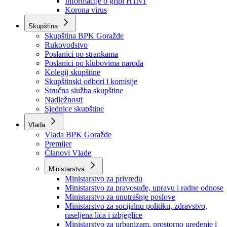
Izvještajno prognozna služba Ministarstva privrede
Izvještaj o radu
Izvještaj OC Uprave
Informacije o gripi H1N1
Korona virus
Skupština
Skupština BPK Goražde
Rukovodstvo
Poslanici po strankama
Poslanici po klubovima naroda
Kolegij skupštine
Skupštinski odbori i komisije
Stručna služba skupštine
Nadležnosti
Sjednice skupštine
Vlada
Vlada BPK Goražde
Premijer
Članovi Vlade
Ministarstva
Ministarstvo za privredu
Ministarstvo za pravosuđe, upravu i radne odnose
Ministarstvo za unutrašnje poslove