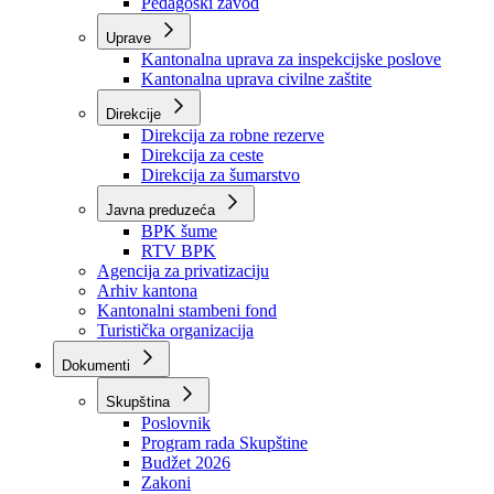
Zavod zdravstvenog osiguranja
Zavod za javno zdravstvo
Zavod za besplatnu pravnu pomoć
Pedagoški zavod
Uprave
Kantonalna uprava za inspekcijske poslove
Kantonalna uprava civilne zaštite
Direkcije
Direkcija za robne rezerve
Direkcija za ceste
Direkcija za šumarstvo
Javna preduzeća
BPK šume
RTV BPK
Agencija za privatizaciju
Arhiv kantona
Kantonalni stambeni fond
Turistička organizacija
Dokumenti
Skupština
Poslovnik