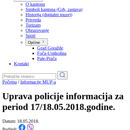
Planovi
Značajni dokumenti
O kantonu
O kantonu
Simboli kantona (Grb, zastava)
Historija (digitalni muzej)
Privreda
Turizam
Obrazovanje
Sport
Općine
Grad Goražde
Foča-Ustikolina
Pale-Prača
Kontakt
Početna
/
Informacije MUP-a
Uprava policije informacija za
period 17/18.05.2018.godine.