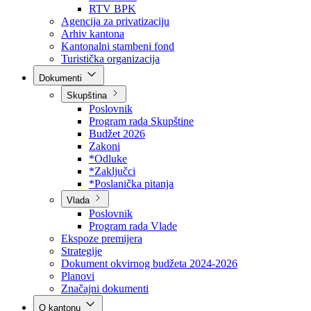
Direkcija za šumarstvo
Javna preduzeća
BPK šume
RTV BPK
Agencija za privatizaciju
Arhiv kantona
Kantonalni stambeni fond
Turistička organizacija
Dokumenti
Skupština
Poslovnik
Program rada Skupštine
Budžet 2026
Zakoni
*Odluke
*Zaključci
*Poslanička pitanja
Vlada
Poslovnik
Program rada Vlade
Ekspoze premijera
Strategije
Dokument okvirnog budžeta 2024-2026