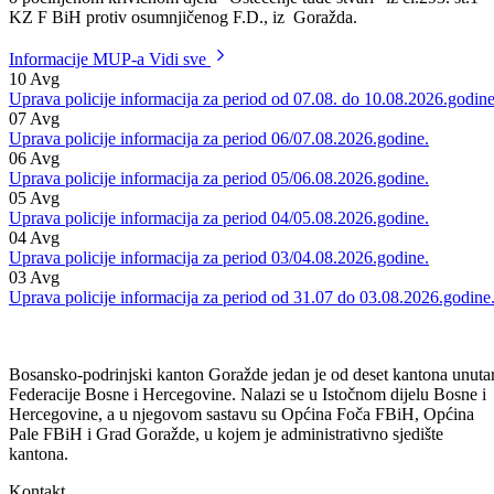
Dana 17.05.2018. godine policijski službenici Uprave policije MUP-
BPK Goražde, su Kantonalnom tužilaštvu u Goraždu uputili Izvještaj
o počinjenom krivičnom djelu “Oštećenje tuđe stvari” iz čl.293. st.1
KZ F BiH protiv osumnjičenog F.D., iz Goražda.
Informacije MUP-a
Vidi sve
10
Avg
Uprava policije informacija za period od 07.08. do 10.08.2026.godine
07
Avg
Uprava policije informacija za period 06/07.08.2026.godine.
06
Avg
Uprava policije informacija za period 05/06.08.2026.godine.
05
Avg
Uprava policije informacija za period 04/05.08.2026.godine.
04
Avg
Uprava policije informacija za period 03/04.08.2026.godine.
03
Avg
Uprava policije informacija za period od 31.07 do 03.08.2026.godine