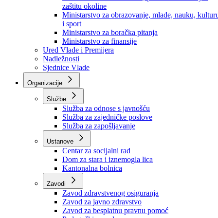
Ministarstvo za socijalnu politiku, zdravstvo,
raseljena lica i izbjeglice
Ministarstvo za urbanizam, prostorno uređenje i
zaštitu okoline
Ministarstvo za obrazovanje, mlade, nauku, kultur
i sport
Ministarstvo za boračka pitanja
Ministarstvo za finansije
Ured Vlade i Premijera
Nadležnosti
Sjednice Vlade
Organizacije
Službe
Služba za odnose s javnošću
Služba za zajedničke poslove
Služba za zapošljavanje
Ustanove
Centar za socijalni rad
Dom za stara i iznemogla lica
Kantonalna bolnica
Zavodi