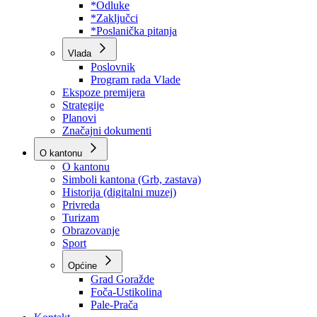
Program rada Skupštine
Budžet 2026
Zakoni
*Odluke
*Zaključci
*Poslanička pitanja
Vlada
Poslovnik
Program rada Vlade
Ekspoze premijera
Strategije
Planovi
Značajni dokumenti
O kantonu
O kantonu
Simboli kantona (Grb, zastava)
Historija (digitalni muzej)
Privreda
Turizam
Obrazovanje
Sport
Općine