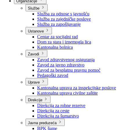
Nadležnosti
Sjednice Vlade
Organizacije
Službe
Služba za odnose s javnošću
Služba za zajedničke poslove
Služba za zapošljavanje
Ustanove
Centar za socijalni rad
Dom za stara i iznemogla lica
Kantonalna bolnica
Zavodi
Zavod zdravstvenog osiguranja
Zavod za javno zdravstvo
Zavod za besplatnu pravnu pomoć
Pedagoški zavod
Uprave
Kantonalna uprava za inspekcijske poslove
Kantonalna uprava civilne zaštite
Direkcije
Direkcija za robne rezerve
Direkcija za ceste