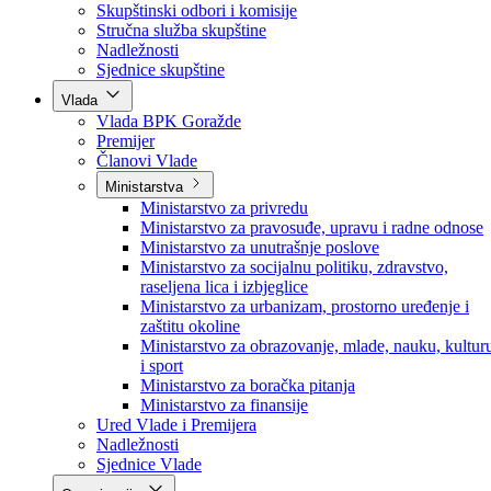
Poslanici po strankama
Poslanici po klubovima naroda
Kolegij skupštine
Skupštinski odbori i komisije
Stručna služba skupštine
Nadležnosti
Sjednice skupštine
Vlada
Vlada BPK Goražde
Premijer
Članovi Vlade
Ministarstva
Ministarstvo za privredu
Ministarstvo za pravosuđe, upravu i radne odnose
Ministarstvo za unutrašnje poslove
Ministarstvo za socijalnu politiku, zdravstvo,
raseljena lica i izbjeglice
Ministarstvo za urbanizam, prostorno uređenje i
zaštitu okoline
Ministarstvo za obrazovanje, mlade, nauku, kultur
i sport
Ministarstvo za boračka pitanja
Ministarstvo za finansije
Ured Vlade i Premijera