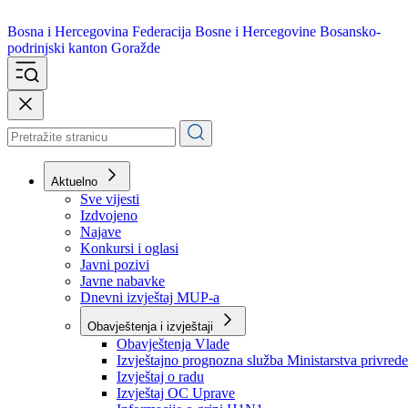
Bosna i Hercegovina
Federacija Bosne i Hercegovine
Bosansko-
podrinjski kanton Goražde
Aktuelno
Sve vijesti
Izdvojeno
Najave
Konkursi i oglasi
Javni pozivi
Javne nabavke
Dnevni izvještaj MUP-a
Obavještenja i izvještaji
Obavještenja Vlade