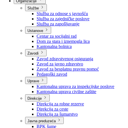
Nadležnosti
Sjednice Vlade
Organizacije
Službe
Služba za odnose s javnošću
Služba za zajedničke poslove
Služba za zapošljavanje
Ustanove
Centar za socijalni rad
Dom za stara i iznemogla lica
Kantonalna bolnica
Zavodi
Zavod zdravstvenog osiguranja
Zavod za javno zdravstvo
Zavod za besplatnu pravnu pomoć
Pedagoški zavod
Uprave
Kantonalna uprava za inspekcijske poslove
Kantonalna uprava civilne zaštite
Direkcije
Direkcija za robne rezerve
Direkcija za ceste