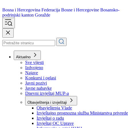
Bosna i Hercegovina
Federacija Bosne i Hercegovine
Bosansko-
podrinjski kanton Goražde
Aktuelno
Sve vijesti
Izdvojeno
Najave
Konkursi i oglasi
Javni pozivi
Javne nabavke
Dnevni izvještaj MUP-a
Obavještenja i izvještaji
Obavještenja Vlade