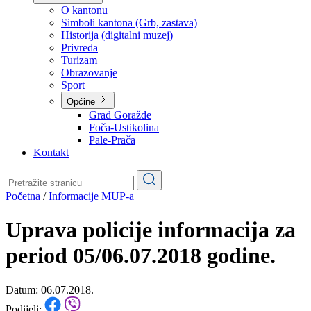
Planovi
Značajni dokumenti
O kantonu
O kantonu
Simboli kantona (Grb, zastava)
Historija (digitalni muzej)
Privreda
Turizam
Obrazovanje
Sport
Općine
Grad Goražde
Foča-Ustikolina
Pale-Prača
Kontakt
Početna
/
Informacije MUP-a
Uprava policije informacija za
period 05/06.07.2018 godine.