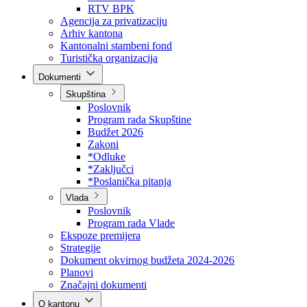
Direkcija za šumarstvo
Javna preduzeća
BPK šume
RTV BPK
Agencija za privatizaciju
Arhiv kantona
Kantonalni stambeni fond
Turistička organizacija
Dokumenti
Skupština
Poslovnik
Program rada Skupštine
Budžet 2026
Zakoni
*Odluke
*Zaključci
*Poslanička pitanja
Vlada
Poslovnik
Program rada Vlade
Ekspoze premijera
Strategije
Dokument okvirnog budžeta 2024-2026