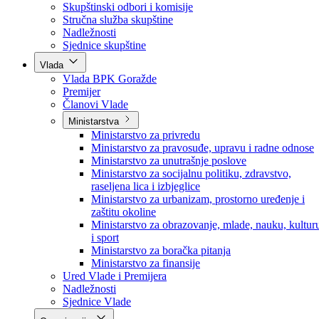
Poslanici po strankama
Poslanici po klubovima naroda
Kolegij skupštine
Skupštinski odbori i komisije
Stručna služba skupštine
Nadležnosti
Sjednice skupštine
Vlada
Vlada BPK Goražde
Premijer
Članovi Vlade
Ministarstva
Ministarstvo za privredu
Ministarstvo za pravosuđe, upravu i radne odnose
Ministarstvo za unutrašnje poslove
Ministarstvo za socijalnu politiku, zdravstvo,
raseljena lica i izbjeglice
Ministarstvo za urbanizam, prostorno uređenje i
zaštitu okoline
Ministarstvo za obrazovanje, mlade, nauku, kultur
i sport
Ministarstvo za boračka pitanja
Ministarstvo za finansije
Ured Vlade i Premijera