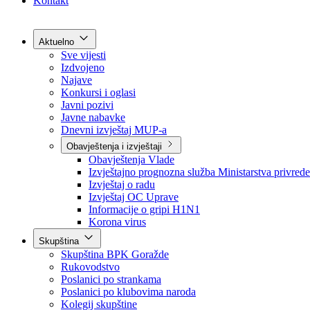
Grad Goražde
Foča-Ustikolina
Pale-Prača
Kontakt
Aktuelno
Sve vijesti
Izdvojeno
Najave
Konkursi i oglasi
Javni pozivi
Javne nabavke
Dnevni izvještaj MUP-a
Obavještenja i izvještaji
Obavještenja Vlade
Izvještajno prognozna služba Ministarstva privrede
Izvještaj o radu
Izvještaj OC Uprave
Informacije o gripi H1N1
Korona virus
Skupština
Skupština BPK Goražde
Rukovodstvo