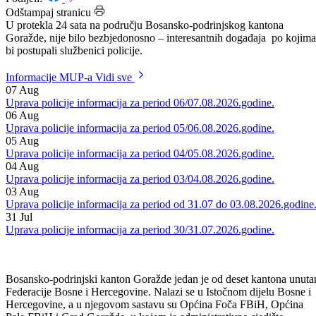
Datum: 06.07.2018.
Podijeli:
Odštampaj stranicu
U protekla 24 sata na području Bosansko-podrinjskog kantona
Goražde, nije bilo bezbjedonosno – interesantnih događaja po kojima
bi postupali službenici policije.
Informacije MUP-a
Vidi sve
07
Aug
Uprava policije informacija za period 06/07.08.2026.godine.
06
Aug
Uprava policije informacija za period 05/06.08.2026.godine.
05
Aug
Uprava policije informacija za period 04/05.08.2026.godine.
04
Aug
Uprava policije informacija za period 03/04.08.2026.godine.
03
Aug
Uprava policije informacija za period od 31.07 do 03.08.2026.godine
31
Jul
Uprava policije informacija za period 30/31.07.2026.godine.