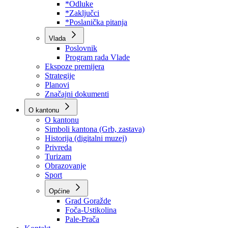
Program rada Skupštine
Budžet 2026
Zakoni
*Odluke
*Zaključci
*Poslanička pitanja
Vlada
Poslovnik
Program rada Vlade
Ekspoze premijera
Strategije
Planovi
Značajni dokumenti
O kantonu
O kantonu
Simboli kantona (Grb, zastava)
Historija (digitalni muzej)
Privreda
Turizam
Obrazovanje
Sport
Općine