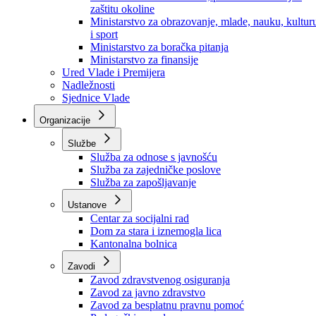
Ministarstvo za socijalnu politiku, zdravstvo,
raseljena lica i izbjeglice
Ministarstvo za urbanizam, prostorno uređenje i
zaštitu okoline
Ministarstvo za obrazovanje, mlade, nauku, kultur
i sport
Ministarstvo za boračka pitanja
Ministarstvo za finansije
Ured Vlade i Premijera
Nadležnosti
Sjednice Vlade
Organizacije
Službe
Služba za odnose s javnošću
Služba za zajedničke poslove
Služba za zapošljavanje
Ustanove
Centar za socijalni rad
Dom za stara i iznemogla lica
Kantonalna bolnica
Zavodi