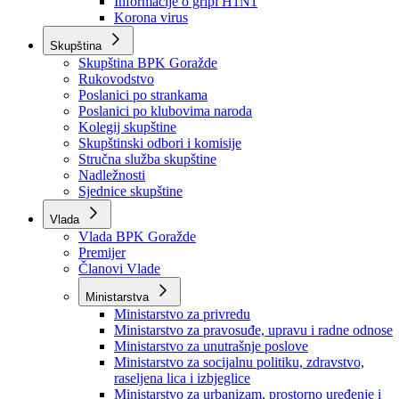
Izvještajno prognozna služba Ministarstva privrede
Izvještaj o radu
Izvještaj OC Uprave
Informacije o gripi H1N1
Korona virus
Skupština
Skupština BPK Goražde
Rukovodstvo
Poslanici po strankama
Poslanici po klubovima naroda
Kolegij skupštine
Skupštinski odbori i komisije
Stručna služba skupštine
Nadležnosti
Sjednice skupštine
Vlada
Vlada BPK Goražde
Premijer
Članovi Vlade
Ministarstva
Ministarstvo za privredu
Ministarstvo za pravosuđe, upravu i radne odnose
Ministarstvo za unutrašnje poslove