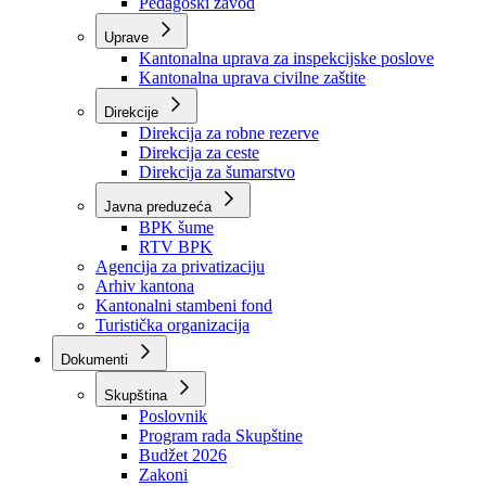
Zavod zdravstvenog osiguranja
Zavod za javno zdravstvo
Zavod za besplatnu pravnu pomoć
Pedagoški zavod
Uprave
Kantonalna uprava za inspekcijske poslove
Kantonalna uprava civilne zaštite
Direkcije
Direkcija za robne rezerve
Direkcija za ceste
Direkcija za šumarstvo
Javna preduzeća
BPK šume
RTV BPK
Agencija za privatizaciju
Arhiv kantona
Kantonalni stambeni fond
Turistička organizacija
Dokumenti
Skupština
Poslovnik