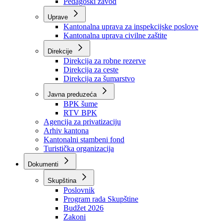
Zavod zdravstvenog osiguranja
Zavod za javno zdravstvo
Zavod za besplatnu pravnu pomoć
Pedagoški zavod
Uprave
Kantonalna uprava za inspekcijske poslove
Kantonalna uprava civilne zaštite
Direkcije
Direkcija za robne rezerve
Direkcija za ceste
Direkcija za šumarstvo
Javna preduzeća
BPK šume
RTV BPK
Agencija za privatizaciju
Arhiv kantona
Kantonalni stambeni fond
Turistička organizacija
Dokumenti
Skupština
Poslovnik