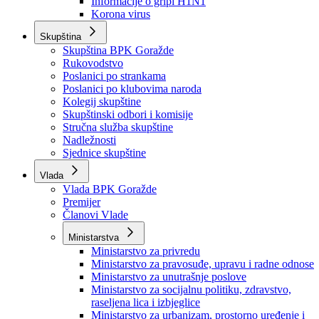
Izvještajno prognozna služba Ministarstva privrede
Izvještaj o radu
Izvještaj OC Uprave
Informacije o gripi H1N1
Korona virus
Skupština
Skupština BPK Goražde
Rukovodstvo
Poslanici po strankama
Poslanici po klubovima naroda
Kolegij skupštine
Skupštinski odbori i komisije
Stručna služba skupštine
Nadležnosti
Sjednice skupštine
Vlada
Vlada BPK Goražde
Premijer
Članovi Vlade
Ministarstva
Ministarstvo za privredu
Ministarstvo za pravosuđe, upravu i radne odnose
Ministarstvo za unutrašnje poslove