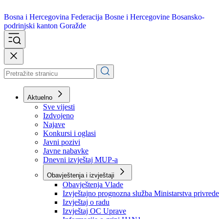
Bosna i Hercegovina
Federacija Bosne i Hercegovine
Bosansko-
podrinjski kanton Goražde
Aktuelno
Sve vijesti
Izdvojeno
Najave
Konkursi i oglasi
Javni pozivi
Javne nabavke
Dnevni izvještaj MUP-a
Obavještenja i izvještaji
Obavještenja Vlade