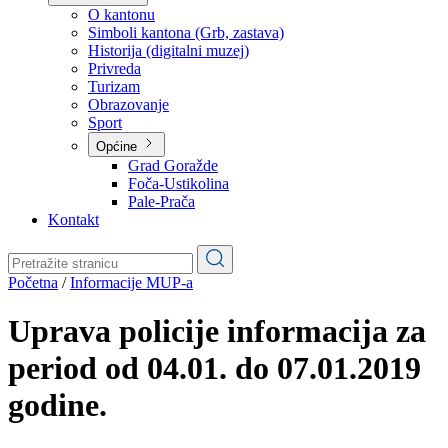
Planovi
Značajni dokumenti
O kantonu
O kantonu
Simboli kantona (Grb, zastava)
Historija (digitalni muzej)
Privreda
Turizam
Obrazovanje
Sport
Općine
Grad Goražde
Foča-Ustikolina
Pale-Prača
Kontakt
Početna
/
Informacije MUP-a
Uprava policije informacija za
period od 04.01. do 07.01.2019