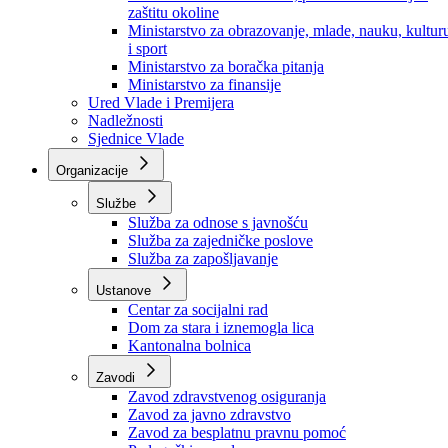
Ministarstvo za socijalnu politiku, zdravstvo,
raseljena lica i izbjeglice
Ministarstvo za urbanizam, prostorno uređenje i
zaštitu okoline
Ministarstvo za obrazovanje, mlade, nauku, kultur
i sport
Ministarstvo za boračka pitanja
Ministarstvo za finansije
Ured Vlade i Premijera
Nadležnosti
Sjednice Vlade
Organizacije
Službe
Služba za odnose s javnošću
Služba za zajedničke poslove
Služba za zapošljavanje
Ustanove
Centar za socijalni rad
Dom za stara i iznemogla lica
Kantonalna bolnica
Zavodi