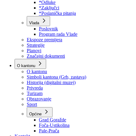
Program rada Skupštine
Budžet 2026
Zakoni
*Odluke
*Zaključci
*Poslanička pitanja
Vlada
Poslovnik
Program rada Vlade
Ekspoze premijera
Strategije
Planovi
Značajni dokumenti
O kantonu
O kantonu
Simboli kantona (Grb, zastava)
Historija (digitalni muzej)
Privreda
Turizam
Obrazovanje
Sport
Općine