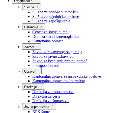
Nadležnosti
Sjednice Vlade
Organizacije
Službe
Služba za odnose s javnošću
Služba za zajedničke poslove
Služba za zapošljavanje
Ustanove
Centar za socijalni rad
Dom za stara i iznemogla lica
Kantonalna bolnica
Zavodi
Zavod zdravstvenog osiguranja
Zavod za javno zdravstvo
Zavod za besplatnu pravnu pomoć
Pedagoški zavod
Uprave
Kantonalna uprava za inspekcijske poslove
Kantonalna uprava civilne zaštite
Direkcije
Direkcija za robne rezerve
Direkcija za ceste