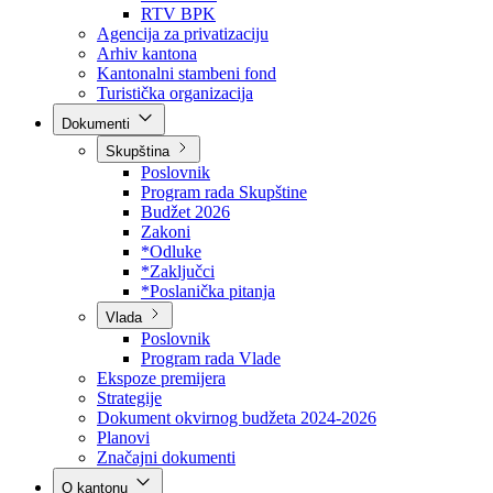
Direkcija za šumarstvo
Javna preduzeća
BPK šume
RTV BPK
Agencija za privatizaciju
Arhiv kantona
Kantonalni stambeni fond
Turistička organizacija
Dokumenti
Skupština
Poslovnik
Program rada Skupštine
Budžet 2026
Zakoni
*Odluke
*Zaključci
*Poslanička pitanja
Vlada
Poslovnik
Program rada Vlade
Ekspoze premijera
Strategije
Dokument okvirnog budžeta 2024-2026