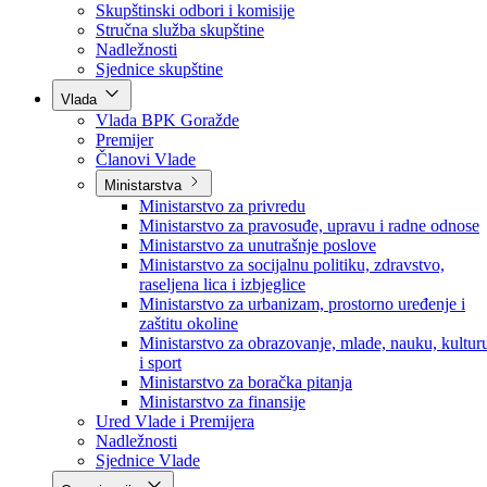
Poslanici po strankama
Poslanici po klubovima naroda
Kolegij skupštine
Skupštinski odbori i komisije
Stručna služba skupštine
Nadležnosti
Sjednice skupštine
Vlada
Vlada BPK Goražde
Premijer
Članovi Vlade
Ministarstva
Ministarstvo za privredu
Ministarstvo za pravosuđe, upravu i radne odnose
Ministarstvo za unutrašnje poslove
Ministarstvo za socijalnu politiku, zdravstvo,
raseljena lica i izbjeglice
Ministarstvo za urbanizam, prostorno uređenje i
zaštitu okoline
Ministarstvo za obrazovanje, mlade, nauku, kultur
i sport
Ministarstvo za boračka pitanja
Ministarstvo za finansije
Ured Vlade i Premijera