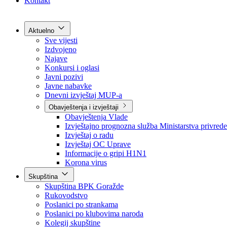
Grad Goražde
Foča-Ustikolina
Pale-Prača
Kontakt
Aktuelno
Sve vijesti
Izdvojeno
Najave
Konkursi i oglasi
Javni pozivi
Javne nabavke
Dnevni izvještaj MUP-a
Obavještenja i izvještaji
Obavještenja Vlade
Izvještajno prognozna služba Ministarstva privrede
Izvještaj o radu
Izvještaj OC Uprave
Informacije o gripi H1N1
Korona virus
Skupština
Skupština BPK Goražde
Rukovodstvo