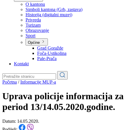
Planovi
Značajni dokumenti
O kantonu
O kantonu
Simboli kantona (Grb, zastava)
Historija (digitalni muzej)
Privreda
Turizam
Obrazovanje
Sport
Općine
Grad Goražde
Foča-Ustikolina
Pale-Prača
Kontakt
Početna
/
Informacije MUP-a
Uprava policije informacija za
period 13/14.05.2020.godine.