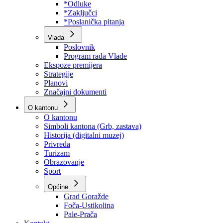
Program rada Skupštine
Budžet 2026
Zakoni
*Odluke
*Zaključci
*Poslanička pitanja
Vlada
Poslovnik
Program rada Vlade
Ekspoze premijera
Strategije
Planovi
Značajni dokumenti
O kantonu
O kantonu
Simboli kantona (Grb, zastava)
Historija (digitalni muzej)
Privreda
Turizam
Obrazovanje
Sport
Općine