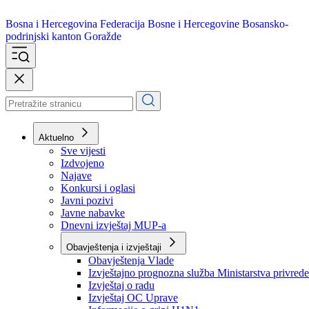
Bosna i Hercegovina
Federacija Bosne i Hercegovine
Bosansko-
podrinjski kanton Goražde
Aktuelno
Sve vijesti
Izdvojeno
Najave
Konkursi i oglasi
Javni pozivi
Javne nabavke
Dnevni izvještaj MUP-a
Obavještenja i izvještaji
Obavještenja Vlade