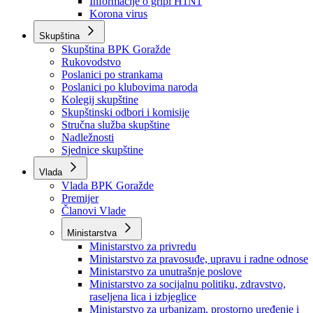
Izvještajno prognozna služba Ministarstva privrede
Izvještaj o radu
Izvještaj OC Uprave
Informacije o gripi H1N1
Korona virus
Skupština
Skupština BPK Goražde
Rukovodstvo
Poslanici po strankama
Poslanici po klubovima naroda
Kolegij skupštine
Skupštinski odbori i komisije
Stručna služba skupštine
Nadležnosti
Sjednice skupštine
Vlada
Vlada BPK Goražde
Premijer
Članovi Vlade
Ministarstva
Ministarstvo za privredu
Ministarstvo za pravosuđe, upravu i radne odnose
Ministarstvo za unutrašnje poslove