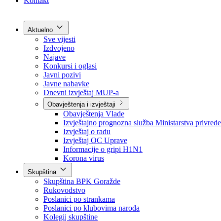
Grad Goražde
Foča-Ustikolina
Pale-Prača
Kontakt
Aktuelno
Sve vijesti
Izdvojeno
Najave
Konkursi i oglasi
Javni pozivi
Javne nabavke
Dnevni izvještaj MUP-a
Obavještenja i izvještaji
Obavještenja Vlade
Izvještajno prognozna služba Ministarstva privrede
Izvještaj o radu
Izvještaj OC Uprave
Informacije o gripi H1N1
Korona virus
Skupština
Skupština BPK Goražde
Rukovodstvo