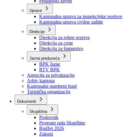
Zavod zdravstvenog osiguranja
Zavod za javno zdravstvo
Zavod za besplatnu pravnu pomoć
Pedagoški zavod
Uprave
Kantonalna uprava za inspekcijske poslove
Kantonalna uprava civilne zaštite
Direkcije
Direkcija za robne rezerve
Direkcija za ceste
Direkcija za šumarstvo
Javna preduzeća
BPK šume
RTV BPK
Agencija za privatizaciju
Arhiv kantona
Kantonalni stambeni fond
Turistička organizacija
Dokumenti
Skupština
Poslovnik