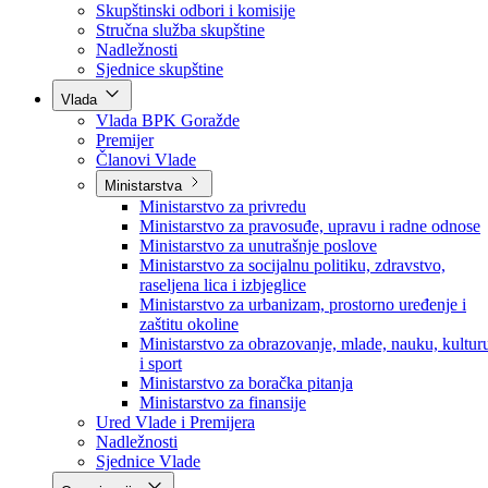
Poslanici po strankama
Poslanici po klubovima naroda
Kolegij skupštine
Skupštinski odbori i komisije
Stručna služba skupštine
Nadležnosti
Sjednice skupštine
Vlada
Vlada BPK Goražde
Premijer
Članovi Vlade
Ministarstva
Ministarstvo za privredu
Ministarstvo za pravosuđe, upravu i radne odnose
Ministarstvo za unutrašnje poslove
Ministarstvo za socijalnu politiku, zdravstvo,
raseljena lica i izbjeglice
Ministarstvo za urbanizam, prostorno uređenje i
zaštitu okoline
Ministarstvo za obrazovanje, mlade, nauku, kultur
i sport
Ministarstvo za boračka pitanja
Ministarstvo za finansije
Ured Vlade i Premijera