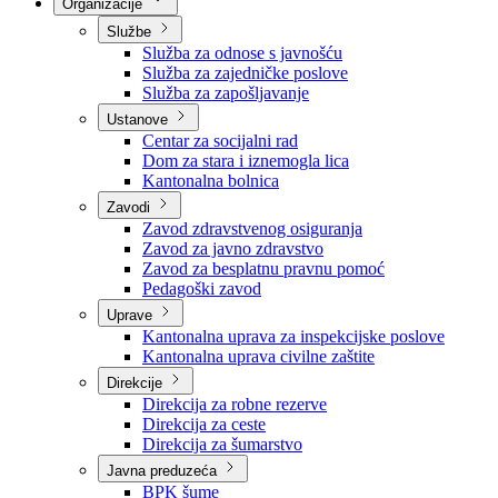
Nadležnosti
Sjednice Vlade
Organizacije
Službe
Služba za odnose s javnošću
Služba za zajedničke poslove
Služba za zapošljavanje
Ustanove
Centar za socijalni rad
Dom za stara i iznemogla lica
Kantonalna bolnica
Zavodi
Zavod zdravstvenog osiguranja
Zavod za javno zdravstvo
Zavod za besplatnu pravnu pomoć
Pedagoški zavod
Uprave
Kantonalna uprava za inspekcijske poslove
Kantonalna uprava civilne zaštite
Direkcije
Direkcija za robne rezerve
Direkcija za ceste