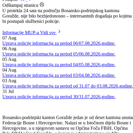
Datum: 14.05.2020.
Podijeli:
Odštampaj stranicu
U protekla 24 sata na području Bosansko-podrinjskog kantona
Goražde, nije bilo bezbjedonosno – interesantnih događaja po kojima
bi postupali službenici policije.
Informacije MUP-a
Vidi sve
07
Aug
Uprava policije informacija za period 06/07.08.2026.godine.
06
Aug
Uprava policije informacija za period 05/06.08.2026.godine.
05
Aug
Uprava policije informacija za period 04/05.08.2026.godine.
04
Aug
Uprava policije informacija za period 03/04.08.2026.godine.
03
Aug
Uprava policije informacija za period od 31.07 do 03.08.2026.godine
31
Jul
Uprava policije informacija za period 30/31.07.2026.godine.