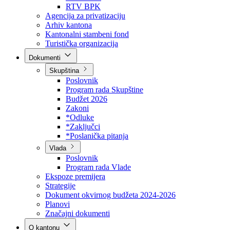
Direkcija za šumarstvo
Javna preduzeća
BPK šume
RTV BPK
Agencija za privatizaciju
Arhiv kantona
Kantonalni stambeni fond
Turistička organizacija
Dokumenti
Skupština
Poslovnik
Program rada Skupštine
Budžet 2026
Zakoni
*Odluke
*Zaključci
*Poslanička pitanja
Vlada
Poslovnik
Program rada Vlade
Ekspoze premijera
Strategije
Dokument okvirnog budžeta 2024-2026