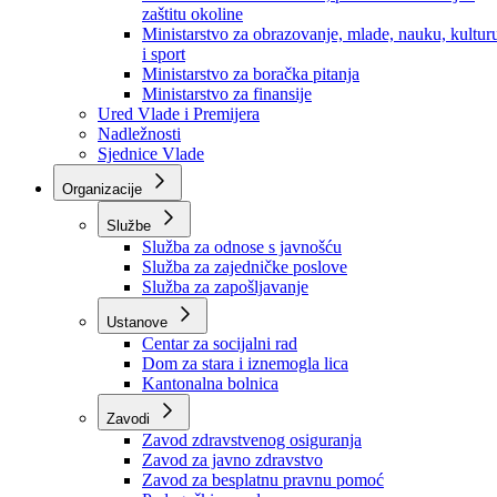
Ministarstvo za socijalnu politiku, zdravstvo,
raseljena lica i izbjeglice
Ministarstvo za urbanizam, prostorno uređenje i
zaštitu okoline
Ministarstvo za obrazovanje, mlade, nauku, kultur
i sport
Ministarstvo za boračka pitanja
Ministarstvo za finansije
Ured Vlade i Premijera
Nadležnosti
Sjednice Vlade
Organizacije
Službe
Služba za odnose s javnošću
Služba za zajedničke poslove
Služba za zapošljavanje
Ustanove
Centar za socijalni rad
Dom za stara i iznemogla lica
Kantonalna bolnica
Zavodi