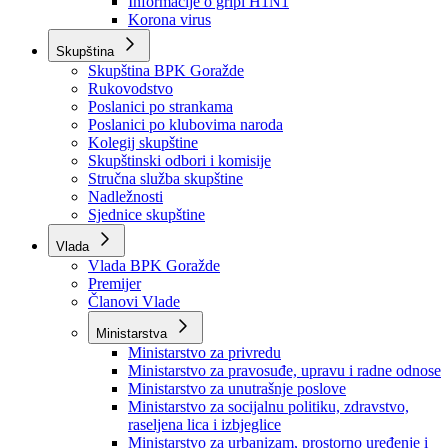
Izvještajno prognozna služba Ministarstva privrede
Izvještaj o radu
Izvještaj OC Uprave
Informacije o gripi H1N1
Korona virus
Skupština
Skupština BPK Goražde
Rukovodstvo
Poslanici po strankama
Poslanici po klubovima naroda
Kolegij skupštine
Skupštinski odbori i komisije
Stručna služba skupštine
Nadležnosti
Sjednice skupštine
Vlada
Vlada BPK Goražde
Premijer
Članovi Vlade
Ministarstva
Ministarstvo za privredu
Ministarstvo za pravosuđe, upravu i radne odnose
Ministarstvo za unutrašnje poslove