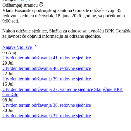
Datum: 17.06.2026.
Podijeli:
Odštampaj stranicu
Vlada Bosansko-podrinjskog kantona Goražde održaće svoju 35.
redovnu sjednicu u četvrtak, 18. juna 2026. godine, sa početkom u
9:00 sati.
Nakon održane sjednice, Služba za odnose sa javnošću BPK Goražde
za javnost će objaviti informaciju sa održane sjednice.
Najave
Vidi sve
05
Aug
Utvrđen termin održavanja 41. redovne sjednice
29
Jul
Utvrđen termin održavanja 40. redovne sjednice
22
Jul
Utvrđen termin održavanja 39. redovne sjednice
15
Jul
Utvrđen termin održavanja 27. vanredne sjednice Skupštine BPK
Goražde
08
Jul
Utvrđen termin održavanja 38. redovne sjednice
30
Jun