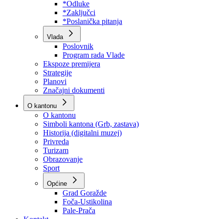
Program rada Skupštine
Budžet 2026
Zakoni
*Odluke
*Zaključci
*Poslanička pitanja
Vlada
Poslovnik
Program rada Vlade
Ekspoze premijera
Strategije
Planovi
Značajni dokumenti
O kantonu
O kantonu
Simboli kantona (Grb, zastava)
Historija (digitalni muzej)
Privreda
Turizam
Obrazovanje
Sport
Općine