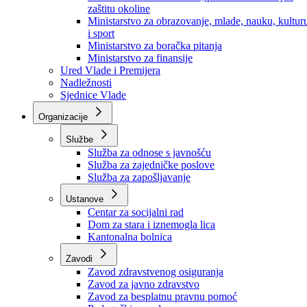
Ministarstvo za socijalnu politiku, zdravstvo,
raseljena lica i izbjeglice
Ministarstvo za urbanizam, prostorno uređenje i
zaštitu okoline
Ministarstvo za obrazovanje, mlade, nauku, kultur
i sport
Ministarstvo za boračka pitanja
Ministarstvo za finansije
Ured Vlade i Premijera
Nadležnosti
Sjednice Vlade
Organizacije
Službe
Služba za odnose s javnošću
Služba za zajedničke poslove
Služba za zapošljavanje
Ustanove
Centar za socijalni rad
Dom za stara i iznemogla lica
Kantonalna bolnica
Zavodi