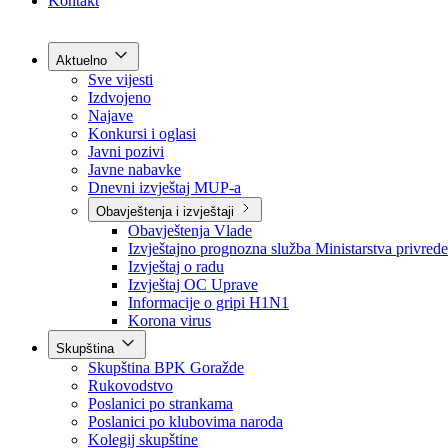
Grad Goražde
Foča-Ustikolina
Pale-Prača
Kontakt
Aktuelno
Sve vijesti
Izdvojeno
Najave
Konkursi i oglasi
Javni pozivi
Javne nabavke
Dnevni izvještaj MUP-a
Obavještenja i izvještaji
Obavještenja Vlade
Izvještajno prognozna služba Ministarstva privrede
Izvještaj o radu
Izvještaj OC Uprave
Informacije o gripi H1N1
Korona virus
Skupština
Skupština BPK Goražde
Rukovodstvo