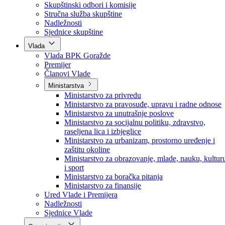
Poslanici po strankama
Poslanici po klubovima naroda
Kolegij skupštine
Skupštinski odbori i komisije
Stručna služba skupštine
Nadležnosti
Sjednice skupštine
Vlada
Vlada BPK Goražde
Premijer
Članovi Vlade
Ministarstva
Ministarstvo za privredu
Ministarstvo za pravosuđe, upravu i radne odnose
Ministarstvo za unutrašnje poslove
Ministarstvo za socijalnu politiku, zdravstvo,
raseljena lica i izbjeglice
Ministarstvo za urbanizam, prostorno uređenje i
zaštitu okoline
Ministarstvo za obrazovanje, mlade, nauku, kultur
i sport
Ministarstvo za boračka pitanja
Ministarstvo za finansije
Ured Vlade i Premijera