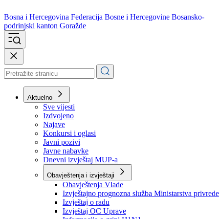
Bosna i Hercegovina
Federacija Bosne i Hercegovine
Bosansko-
podrinjski kanton Goražde
Aktuelno
Sve vijesti
Izdvojeno
Najave
Konkursi i oglasi
Javni pozivi
Javne nabavke
Dnevni izvještaj MUP-a
Obavještenja i izvještaji
Obavještenja Vlade