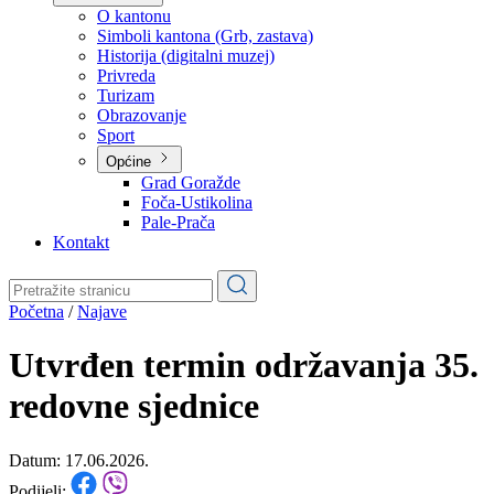
Planovi
Značajni dokumenti
O kantonu
O kantonu
Simboli kantona (Grb, zastava)
Historija (digitalni muzej)
Privreda
Turizam
Obrazovanje
Sport
Općine
Grad Goražde
Foča-Ustikolina
Pale-Prača
Kontakt
Početna
/
Najave
Utvrđen termin održavanja 35.
redovne sjednice