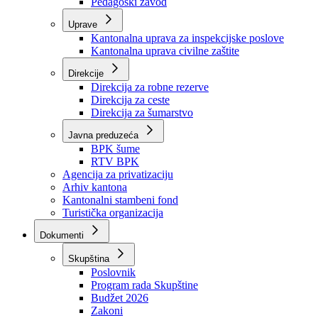
Zavod zdravstvenog osiguranja
Zavod za javno zdravstvo
Zavod za besplatnu pravnu pomoć
Pedagoški zavod
Uprave
Kantonalna uprava za inspekcijske poslove
Kantonalna uprava civilne zaštite
Direkcije
Direkcija za robne rezerve
Direkcija za ceste
Direkcija za šumarstvo
Javna preduzeća
BPK šume
RTV BPK
Agencija za privatizaciju
Arhiv kantona
Kantonalni stambeni fond
Turistička organizacija
Dokumenti
Skupština
Poslovnik