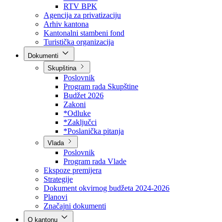
Direkcija za šumarstvo
Javna preduzeća
BPK šume
RTV BPK
Agencija za privatizaciju
Arhiv kantona
Kantonalni stambeni fond
Turistička organizacija
Dokumenti
Skupština
Poslovnik
Program rada Skupštine
Budžet 2026
Zakoni
*Odluke
*Zaključci
*Poslanička pitanja
Vlada
Poslovnik
Program rada Vlade
Ekspoze premijera
Strategije
Dokument okvirnog budžeta 2024-2026