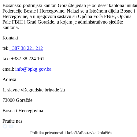
Utvrđen termin održavanja 37. redovne sjednice