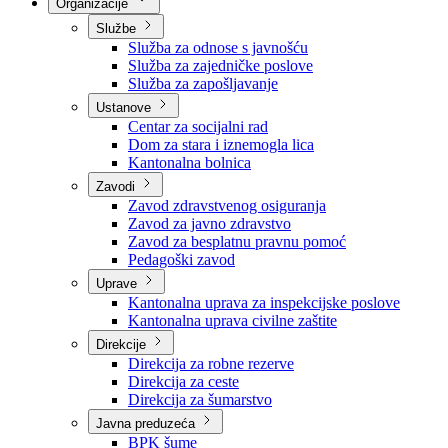
Nadležnosti
Sjednice Vlade
Organizacije
Službe
Služba za odnose s javnošću
Služba za zajedničke poslove
Služba za zapošljavanje
Ustanove
Centar za socijalni rad
Dom za stara i iznemogla lica
Kantonalna bolnica
Zavodi
Zavod zdravstvenog osiguranja
Zavod za javno zdravstvo
Zavod za besplatnu pravnu pomoć
Pedagoški zavod
Uprave
Kantonalna uprava za inspekcijske poslove
Kantonalna uprava civilne zaštite
Direkcije
Direkcija za robne rezerve
Direkcija za ceste