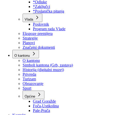
Program rada Skupštine
Budžet 2026
Zakoni
*Odluke
*Zaključci
*Poslanička pitanja
Vlada
Poslovnik
Program rada Vlade
Ekspoze premijera
Strategije
Planovi
Značajni dokumenti
O kantonu
O kantonu
Simboli kantona (Grb, zastava)
Historija (digitalni muzej)
Privreda
Turizam
Obrazovanje
Sport
Općine