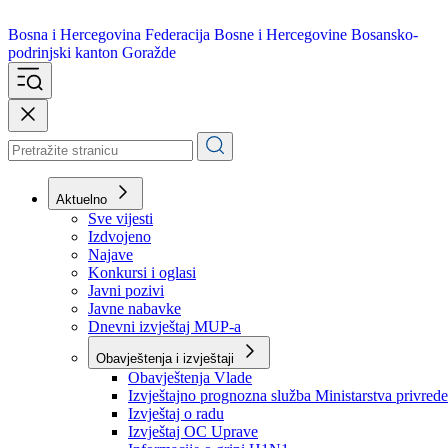
Bosna i Hercegovina
Federacija Bosne i Hercegovine
Bosansko-
podrinjski kanton Goražde
Aktuelno
Sve vijesti
Izdvojeno
Najave
Konkursi i oglasi
Javni pozivi
Javne nabavke
Dnevni izvještaj MUP-a
Obavještenja i izvještaji
Obavještenja Vlade