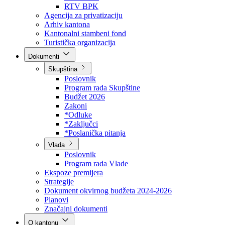
Direkcija za šumarstvo
Javna preduzeća
BPK šume
RTV BPK
Agencija za privatizaciju
Arhiv kantona
Kantonalni stambeni fond
Turistička organizacija
Dokumenti
Skupština
Poslovnik
Program rada Skupštine
Budžet 2026
Zakoni
*Odluke
*Zaključci
*Poslanička pitanja
Vlada
Poslovnik
Program rada Vlade
Ekspoze premijera
Strategije
Dokument okvirnog budžeta 2024-2026