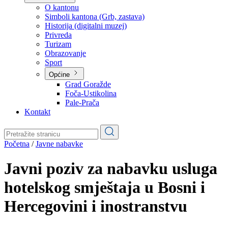
Planovi
Značajni dokumenti
O kantonu
O kantonu
Simboli kantona (Grb, zastava)
Historija (digitalni muzej)
Privreda
Turizam
Obrazovanje
Sport
Općine
Grad Goražde
Foča-Ustikolina
Pale-Prača
Kontakt
Početna
/
Javne nabavke
Javni poziv za nabavku usluga
hotelskog smještaja u Bosni i