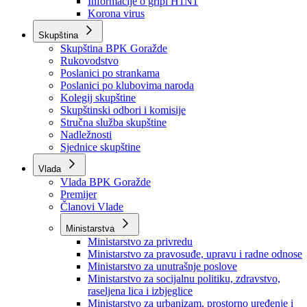
Izvještajno prognozna služba Ministarstva privrede
Izvještaj o radu
Izvještaj OC Uprave
Informacije o gripi H1N1
Korona virus
Skupština
Skupština BPK Goražde
Rukovodstvo
Poslanici po strankama
Poslanici po klubovima naroda
Kolegij skupštine
Skupštinski odbori i komisije
Stručna služba skupštine
Nadležnosti
Sjednice skupštine
Vlada
Vlada BPK Goražde
Premijer
Članovi Vlade
Ministarstva
Ministarstvo za privredu
Ministarstvo za pravosuđe, upravu i radne odnose
Ministarstvo za unutrašnje poslove