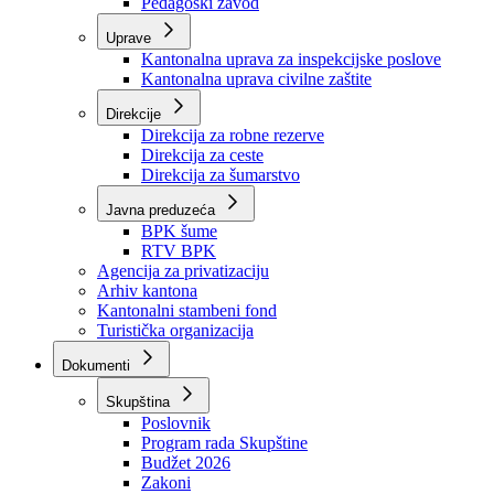
Zavod zdravstvenog osiguranja
Zavod za javno zdravstvo
Zavod za besplatnu pravnu pomoć
Pedagoški zavod
Uprave
Kantonalna uprava za inspekcijske poslove
Kantonalna uprava civilne zaštite
Direkcije
Direkcija za robne rezerve
Direkcija za ceste
Direkcija za šumarstvo
Javna preduzeća
BPK šume
RTV BPK
Agencija za privatizaciju
Arhiv kantona
Kantonalni stambeni fond
Turistička organizacija
Dokumenti
Skupština
Poslovnik