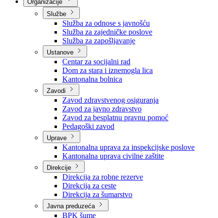
Nadležnosti
Sjednice Vlade
Organizacije
Službe
Služba za odnose s javnošću
Služba za zajedničke poslove
Služba za zapošljavanje
Ustanove
Centar za socijalni rad
Dom za stara i iznemogla lica
Kantonalna bolnica
Zavodi
Zavod zdravstvenog osiguranja
Zavod za javno zdravstvo
Zavod za besplatnu pravnu pomoć
Pedagoški zavod
Uprave
Kantonalna uprava za inspekcijske poslove
Kantonalna uprava civilne zaštite
Direkcije
Direkcija za robne rezerve
Direkcija za ceste