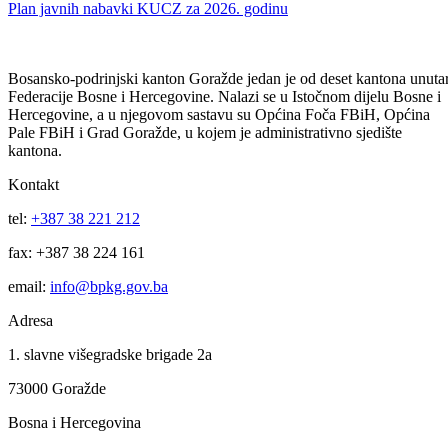
Odluka o poništenju postupka nabavke bankarskih usluga vođenja
depozitnog i transakcijskog računa BPK-a Goražde
10
Jun
Plan javnih nabavki KUCZ za 2026. godinu