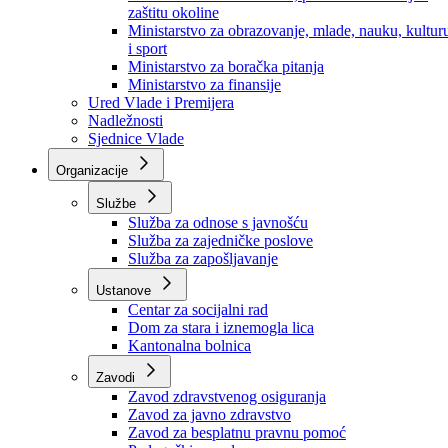
Ministarstvo za socijalnu politiku, zdravstvo,
raseljena lica i izbjeglice
Ministarstvo za urbanizam, prostorno uređenje i
zaštitu okoline
Ministarstvo za obrazovanje, mlade, nauku, kultur
i sport
Ministarstvo za boračka pitanja
Ministarstvo za finansije
Ured Vlade i Premijera
Nadležnosti
Sjednice Vlade
Organizacije
Službe
Služba za odnose s javnošću
Služba za zajedničke poslove
Služba za zapošljavanje
Ustanove
Centar za socijalni rad
Dom za stara i iznemogla lica
Kantonalna bolnica
Zavodi