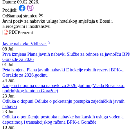
Hercegovini i inostranstvu
Datum: 09.02.2026.
Podijeli:
Odštampaj stranicu
Javni poziv za nabavku usluga hotelskog smještaja u Bosni i
Hercegovini i inostranstvu
|
PDF
Preuzmi
Javne nabavke
Vidi sve
08
Jul
Prva izmjena Plana javnih nabavki Službe za odnose sa javnošću BP
Goražde za 2026
01
Jul
Peta izmjena Plana javnih nabavki Direkcije robnih rezervi BPK-a
Goražde za 2026.godinu
24
Jun
Izmjena i dopuna plana nabavki za 2026.godinu (Vlada Bosansko-
podrinjskog kantona Goražde)
23
Jun
Odluka o dopuni Odluke o pokretanju postupka zajedničkih javnih
nabavki
23
Jun