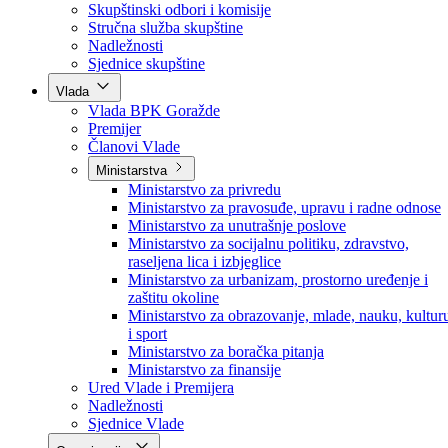
Poslanici po strankama
Poslanici po klubovima naroda
Kolegij skupštine
Skupštinski odbori i komisije
Stručna služba skupštine
Nadležnosti
Sjednice skupštine
Vlada
Vlada BPK Goražde
Premijer
Članovi Vlade
Ministarstva
Ministarstvo za privredu
Ministarstvo za pravosuđe, upravu i radne odnose
Ministarstvo za unutrašnje poslove
Ministarstvo za socijalnu politiku, zdravstvo,
raseljena lica i izbjeglice
Ministarstvo za urbanizam, prostorno uređenje i
zaštitu okoline
Ministarstvo za obrazovanje, mlade, nauku, kultur
i sport
Ministarstvo za boračka pitanja
Ministarstvo za finansije
Ured Vlade i Premijera