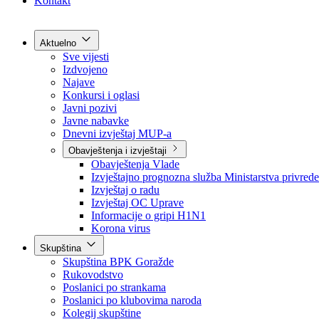
Grad Goražde
Foča-Ustikolina
Pale-Prača
Kontakt
Aktuelno
Sve vijesti
Izdvojeno
Najave
Konkursi i oglasi
Javni pozivi
Javne nabavke
Dnevni izvještaj MUP-a
Obavještenja i izvještaji
Obavještenja Vlade
Izvještajno prognozna služba Ministarstva privrede
Izvještaj o radu
Izvještaj OC Uprave
Informacije o gripi H1N1
Korona virus
Skupština
Skupština BPK Goražde
Rukovodstvo